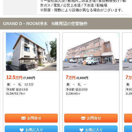
ィー会社加入済 / 敷地内ごみ置き場 / 集合郵便受け / 都
市ガス / 電気 / 公営上水道 / 下水道 / 駐輪場
※部屋・階数により設備が異なる場合がございます。
GRAND D－ROOM浄水 N棟周辺の空室物件
12.5
7
7
万円
万円
万
/7,000円
/3,000円
敷
--
礼
12.5万
敷
--
礼
--
敷
浄水駅 徒歩13分
浄水駅 徒歩10分
浄水
2LDK/53.76㎡
1LDK/40㎡
1LD
お問合せ
お問合せ
お気に入り
お気に入り