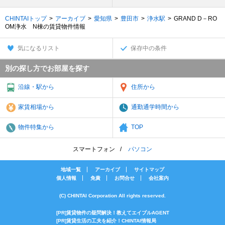
CHINTAIトップ
アーカイブ
愛知県
豊田市
浄水駅
GRAND D－RO
OM浄水 N棟の賃貸物件情報
気になるリスト
保存中の条件
別の探し方でお部屋を探す
沿線・駅から
住所から
家賃相場から
通勤通学時間から
物件特集から
TOP
スマートフォン
パソコン
地域一覧
アーカイブ
サイトマップ
個人情報
免責
お問合せ
会社案内
(C) CHINTAI Corporation All rights reserved.
[PR]賃貸物件の疑問解決！教えてエイブルAGENT
[PR]賃貸生活の工夫を紹介！CHINTAI情報局