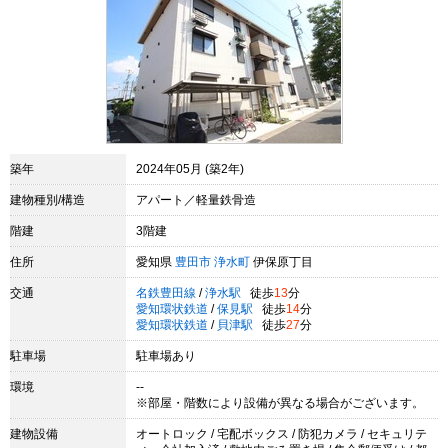
築年
2024年05月 (築2年)
建物種別/構造
アパート／軽量鉄骨造
階建
3階建
住所
愛知県
豊田市
浄水町
伊保原丁目
交通
名鉄豊田線
/
浄水駅
徒歩
13
分
愛知環状鉄道
/
保見駅
徒歩
14
分
愛知環状鉄道
/
貝津駅
徒歩
27
分
駐車場
駐車場あり
環境
--
※部屋・階数により設備が異なる場合がございます。
建物設備
オートロック / 宅配ボックス / 防犯カメラ / セキュリテ