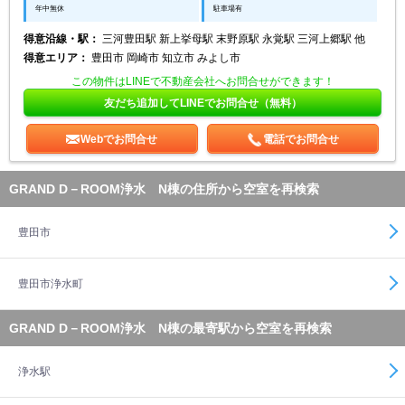
年中無休
駐車場有
得意沿線・駅：
三河豊田駅 新上挙母駅 末野原駅 永覚駅 三河上郷駅 他
得意エリア：
豊田市 岡崎市 知立市 みよし市
この物件はLINEで不動産会社へお問合せができます！
友だち追加してLINEでお問合せ（無料）
Webでお問合せ
電話でお問合せ
GRAND D－ROOM浄水 N棟の住所から空室を再検索
豊田市
豊田市浄水町
GRAND D－ROOM浄水 N棟の最寄駅から空室を再検索
浄水駅