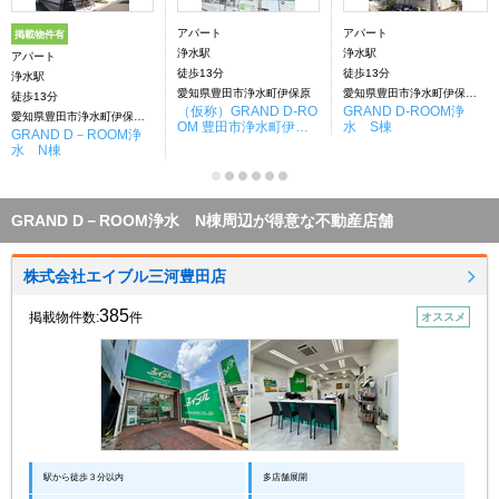
アパート
アパート
掲載物件有
浄水駅
浄水駅
アパート
徒歩13分
徒歩13分
浄水駅
愛知県豊田市浄水町伊保原
愛知県豊田市浄水町伊保原丁目
徒歩13分
（仮称）GRAND D-RO
GRAND D-ROOM浄
愛知県豊田市浄水町伊保原丁目
OM 豊田市浄水町伊保
水 S棟
GRAND D－ROOM浄
原 A棟
水 N棟
GRAND D－ROOM浄水 N棟周辺が得意な不動産店舗
株式会社エイブル三河豊田店
385
掲載物件数:
件
オススメ
駅から徒歩３分以内
多店舗展開