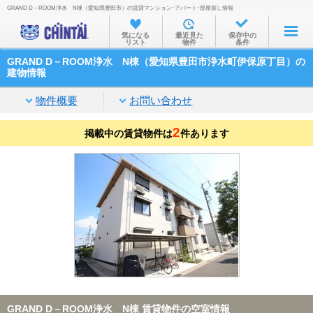
GRAND D－ROOM浄水 N棟（愛知県豊田市）の賃貸マンション･アパート･部屋探し情報
お部屋を探す
気になる
最近見た
保存中の
リスト
物件
条件
沿線・駅から
GRAND D－ROOM浄水 N棟（愛知県豊田市浄水町伊保原丁目）の
住所から
建物情報
家賃相場から
物件概要
お問い合わせ
通勤通学時間から
2
掲載中の賃貸物件は
件あります
物件特集から
不動産会社から
TOP
GRAND D－ROOM浄水 N棟 賃貸物件の空室情報