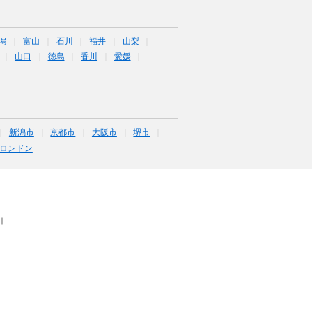
潟
富山
石川
福井
山梨
山口
徳島
香川
愛媛
新潟市
京都市
大阪市
堺市
ロンドン
｜