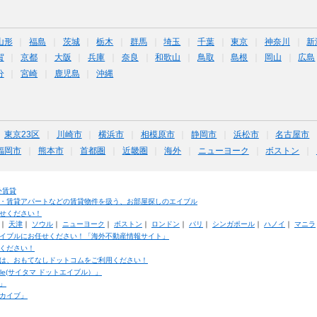
山形
福島
茨城
栃木
群馬
埼玉
千葉
東京
神奈川
新
賀
京都
大阪
兵庫
奈良
和歌山
鳥取
島根
岡山
広島
分
宮崎
鹿児島
沖縄
東京23区
川崎市
横浜市
相模原市
静岡市
浜松市
名古屋市
福岡市
熊本市
首都圏
近畿圏
海外
ニューヨーク
ボストン
外賃貸
・賃貸アパートなどの賃貸物件を扱う、お部屋探しのエイブル
せください！
｜
天津
｜
ソウル
｜
ニューヨーク
｜
ボストン
｜
ロンドン
｜
パリ
｜
シンガポール
｜
ハノイ
｜
マニラ
イブルにお任せください！「海外不動産情報サイト」
ください！
は、おもてなしドットコムをご利用ください！
ble(サイタマ ドットエイブル）」
」
カイブ」