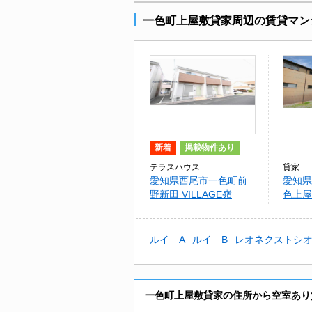
一色町上屋敷貸家周辺の賃貸マン
新着
掲載物件あり
テラスハウス
貸家
愛知県西尾市一色町前
愛知県
野新田 VILLAGE嶺
色上屋
貸家
ルイ A
ルイ B
レオネクストシ
一色町上屋敷貸家の住所から空室あり