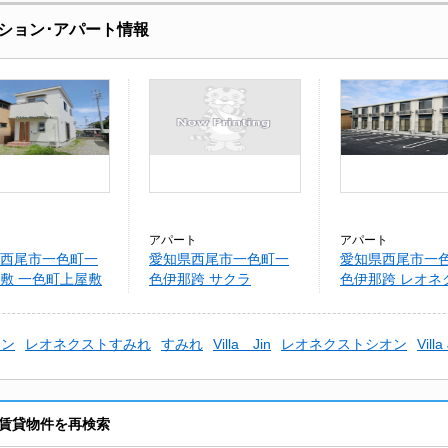
ション･アパート情報
アパート
アパート
西尾市一色町一
愛知県西尾市一色町一
愛知県西尾市一
敷 一色町上屋敷
色伊那跨 サクラ
色伊那跨 レオネ
サクラ
オン
レオネクストすみれ
すみれ
Villa Jin
レオネクストシオン
Villa
賃貸物件を再検索