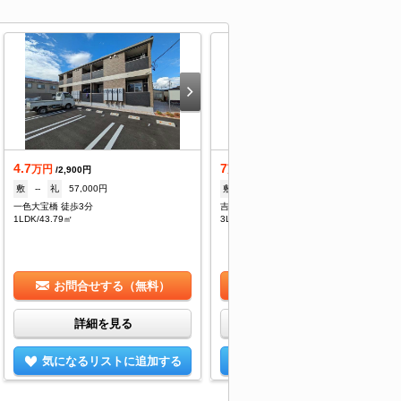
4.7
7
万円
万円
/2,900円
/3,800円
敷
--
礼
57,000円
敷
--
礼
--
一色大宝橋 徒歩3分
吉良吉田駅 徒歩60分
1LDK/43.79㎡
3LDK/73.71㎡
お問合せする（無料）
お問合せする（無料）
詳細を見る
詳細を見る
気になるリストに追加する
気になるリストに追加する