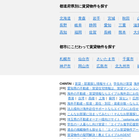
都道府県別に賃貸物件を探す
北海道
青森
岩手
宮城
秋田
長野
岐阜
静岡
愛知
三重
滋
高知
福岡
佐賀
長崎
熊本
大
都市にこだわって賃貸物件を探す
札幌市
仙台市
さいたま市
千葉市
神戸市
岡山市
広島市
北九州市
CHINTAI：
賃貸・部屋探し情報サイト
学生向け賃貸
海
[PR]
愛知県の不動産・賃貸住宅情報は、賃貸マンション
[PR]
海外の不動産・賃貸情報ならエイブル海外店にお任
香港
｜
台湾
｜
高雄
｜
上海
｜
蘇州
｜
深セン
｜
広州
[PR]
海外不動産～投資・居住・別荘・資産分散～ならエ
[PR]
法人様向け海外赴任サポートならエイブルにお任せ
[PR]
こんなお部屋に泊まってみたい！そんなお部屋探し
[PR]
埼玉県の不動産オーナー様向けサイト「saitama.a
[PR]
学生の一人暮らし向け賃貸！「エイブル進学応援部
[PR]
過去の掲載物件も探せる！「エイブル賃貸物件アー
[PR]
賃貸物件の疑問解決！教えてエイブルAGENT