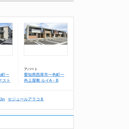
アパート
色町一
愛知県西尾市一色町一
クスト
色上屋敷 ルイA・B
 Jin
セジュールアラコＢ