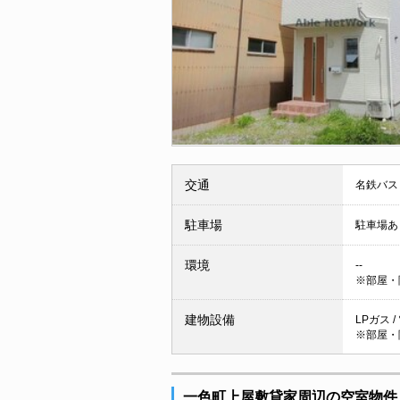
交通
名鉄バス
駐車場
駐車場あ
環境
--
※部屋・
建物設備
LPガス /
※部屋・
一色町上屋敷貸家周辺の空室物件