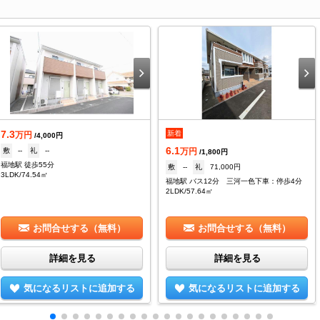
7.3
新着
万円
/4,000円
6.1
敷
--
礼
--
万円
/1,800円
福地駅 徒歩55分
敷
--
礼
71,000円
3LDK/74.54㎡
福地駅 バス12分 三河一色下車：停歩4分
2LDK/57.64㎡
お問合せする（無料）
お問合せする（無料）
詳細を見る
詳細を見る
気になるリストに追加する
気になるリストに追加する