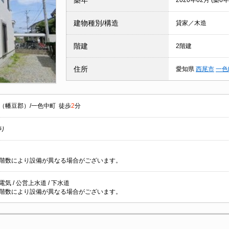
築年
2020年02月 (築6年
建物種別/構造
貸家／木造
階建
2階建
住所
愛知県
西尾市
一色
（幡豆郡）/一色中町 徒歩
2
分
り
階数により設備が異なる場合がございます。
 電気 / 公営上水道 / 下水道
階数により設備が異なる場合がございます。