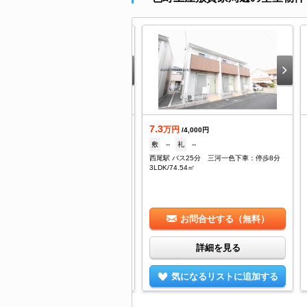
.5
7.3
万円
万円
/3,800円
/4,000円
--
礼
--
敷
--
礼
--
尾駅 バス15分 満国寺前下車：停歩9分
西尾駅 バス25分 三河一色下車：停歩8分
DK/74.54㎡
3LDK/74.54㎡
お問合せする（無料）
お問合せする（無料）
詳細を見る
詳細を見る
気になるリストに追加する
気になるリストに追加する