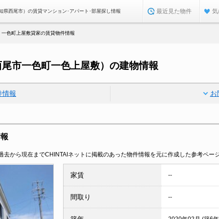
最近見た物件
気
知県西尾市）の賃貸マンション･アパート･部屋探し情報
一色町上屋敷貸家の賃貸物件情報
西尾市一色町一色上屋敷）の建物情報
件情報
お
情報
去から現在までCHINTAIネットに掲載のあった物件情報を元に作成した参考ペー
家賃
--
間取り
--