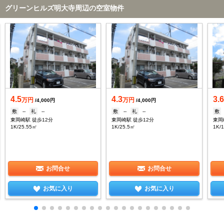
グリーンヒルズ明大寺周辺の空室物件
4.5
4.3
3.
万円
万円
/4,000円
/4,000円
敷
--
礼
--
敷
--
礼
--
敷
東岡崎駅 徒歩12分
東岡崎駅 徒歩12分
東岡
1K/25.55㎡
1K/25.5㎡
1K/
お問合せ
お問合せ
お気に入り
お気に入り