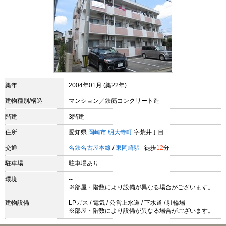
築年
2004年01月 (築22年)
建物種別/構造
マンション／鉄筋コンクリート造
階建
3階建
住所
愛知県
岡崎市
明大寺町
字荒井丁目
交通
名鉄名古屋本線
/
東岡崎駅
徒歩
12
分
駐車場
駐車場あり
環境
--
※部屋・階数により設備が異なる場合がございます。
建物設備
LPガス / 電気 / 公営上水道 / 下水道 / 駐輪場
※部屋・階数により設備が異なる場合がございます。