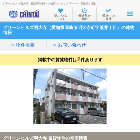
グリーンヒルズ明大寺（愛知県岡崎市）の賃貸マンション･アパート･部屋探し情報
お部屋を探す
気になる
最近見た
保存中の
リスト
物件
条件
沿線・駅から
グリーンヒルズ明大寺（愛知県岡崎市明大寺町字荒井丁目）の建物
住所から
情報
家賃相場から
物件概要
お問い合わせ
通勤通学時間から
2
掲載中の賃貸物件は
件あります
物件特集から
不動産会社から
TOP
グリーンヒルズ明大寺 賃貸物件の空室情報