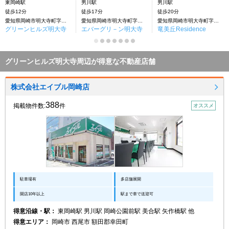
東岡崎駅
男川駅
男川駅
徒歩12分
徒歩17分
徒歩20分
愛知県岡崎市明大寺町字荒井丁目
愛知県岡崎市明大寺町字荒井丁目
愛知県岡崎市明大寺町字荒井丁目
グリーンヒルズ明大寺
エバーグリ－ン明大寺
竜美丘Residence
グリーンヒルズ明大寺周辺が得意な不動産店舗
株式会社エイブル岡崎店
388
掲載物件数:
件
オススメ
駐車場有
多店舗展開
開店10年以上
駅まで車で送迎可
得意沿線・駅：
東岡崎駅 男川駅 岡崎公園前駅 美合駅 矢作橋駅 他
得意エリア：
岡崎市 西尾市 額田郡幸田町