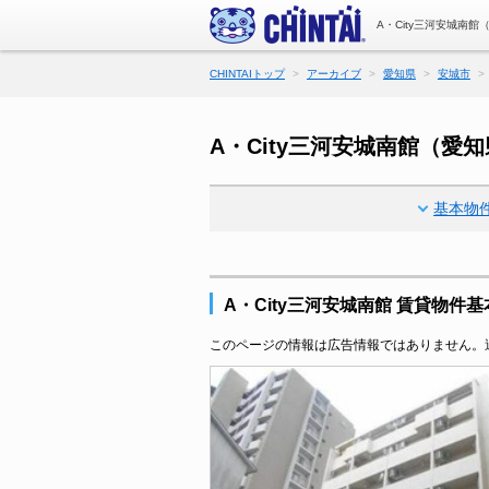
A・City三河安城南
CHINTAIトップ
アーカイブ
愛知県
安城市
A・City三河安城南館（
基本物
A・City三河安城南館 賃貸物件
このページの情報は広告情報ではありません。過