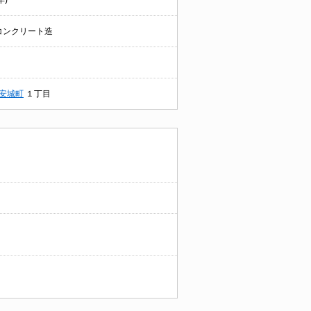
年)
コンクリート造
安城町
１丁目