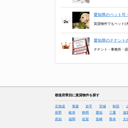
愛知県のペット可
賃貸物件でもペット(
愛知県のテナント
テナント・事務所・貸
都道府県別に賃貸物件を探す
北海道
青森
岩手
宮城
秋田
長野
岐阜
静岡
愛知
三重
滋
高知
福岡
佐賀
長崎
熊本
大