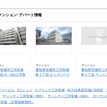
貸マンション･アパート情報
ョン
マンション
マンション
安城市三河安城
愛知県安城市三河安城
愛知県安城市三
目 A・City三河安
町１丁目 ビッグバード
町１丁目 ウッド
クII
リツービル
2ビレッジ
スプリング三河安城
ACT41鳥居安城178街区
城
サンシティ三河安城（903）
サンシティ三河安城（603）
ガーデン
安城 （定期借家契約）