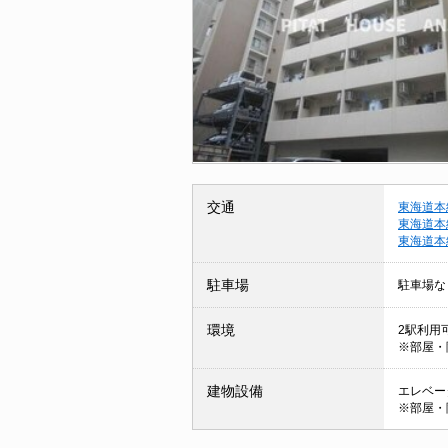
交通
東海道本
東海道本
東海道本
駐車場
駐車場な
環境
2駅利用
※部屋・
建物設備
エレベータ
※部屋・