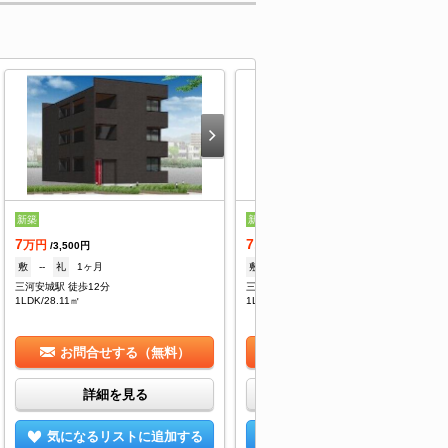
新築
新築
7
7.1
万円
万円
/3,500円
/3,500円
敷
--
礼
1ヶ月
敷
--
礼
1ヶ月
三河安城駅 徒歩12分
三河安城駅 徒歩12分
1LDK/28.11㎡
1LDK/28.11㎡
お問合せする（無料）
お問合せする（無料）
詳細を見る
詳細を見る
気になるリストに追加する
気になるリストに追加する