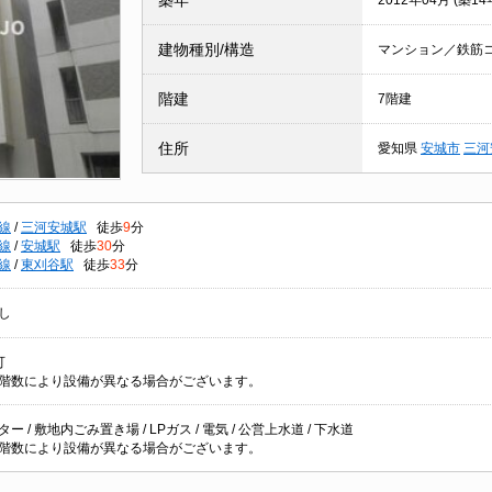
築年
2012年04月 (築14
建物種別/構造
マンション／鉄筋
階建
7階建
住所
愛知県
安城市
三河
線
/
三河安城駅
徒歩
9
分
線
/
安城駅
徒歩
30
分
線
/
東刈谷駅
徒歩
33
分
し
可
階数により設備が異なる場合がございます。
ー / 敷地内ごみ置き場 / LPガス / 電気 / 公営上水道 / 下水道
階数により設備が異なる場合がございます。