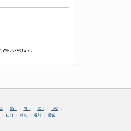
ご確認いただけます。
潟
富山
石川
福井
山梨
山口
徳島
香川
愛媛