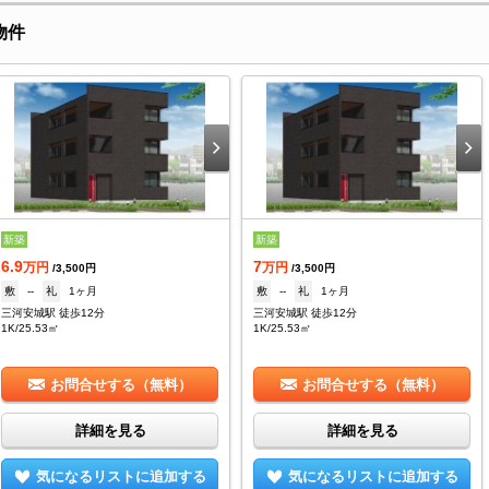
物件
新築
新築
6.9
7
万円
万円
/3,500円
/3,500円
敷
--
礼
1ヶ月
敷
--
礼
1ヶ月
三河安城駅 徒歩12分
三河安城駅 徒歩12分
1K/25.53㎡
1K/25.53㎡
お問合せする（無料）
お問合せする（無料）
詳細を見る
詳細を見る
気になるリストに追加する
気になるリストに追加する