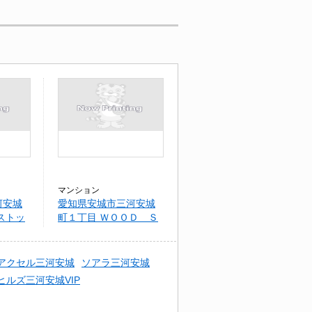
マンション
河安城
愛知県安城市三河安城
ストッ
町１丁目 ＷＯＯＤ Ｓ
ＴＯＣＫ Ⅱ
アクセル三河安城
ソアラ三河安城
ヒルズ三河安城VIP