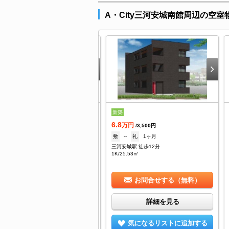
A・City三河安城南館周辺の空室
.5
新築
万円
/6,000円
6.8
--
礼
--
万円
/3,500円
河安城駅 徒歩15分
敷
--
礼
1ヶ月
/24.47㎡
三河安城駅 徒歩12分
1K/25.53㎡
お問合せする（無料）
お問合せする（無料）
詳細を見る
詳細を見る
気になるリストに追加する
気になるリストに追加する