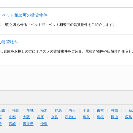
・ペット相談可の賃貸物件
犬・猫)と暮らせる！ペット可・ペット相談可の賃貸物件をご紹介します。
の賃貸物件
し倉庫をお探しの方にオススメの賃貸物件をご紹介。居抜き物件や店舗付き住宅も
山形
福島
茨城
栃木
群馬
埼玉
千葉
東京
神奈川
新
賀
京都
大阪
兵庫
奈良
和歌山
鳥取
島根
岡山
広島
分
宮崎
鹿児島
沖縄