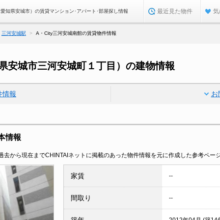
最近見た物件
気
館（愛知県安城市）の賃貸マンション･アパート･部屋探し情報
三河安城駅
A・City三河安城南館の賃貸物件情報
愛知県安城市三河安城町１丁目）の建物情報
件情報
お
基本情報
去から現在までCHINTAIネットに掲載のあった物件情報を元に作成した参考ペー
家賃
--
間取り
--