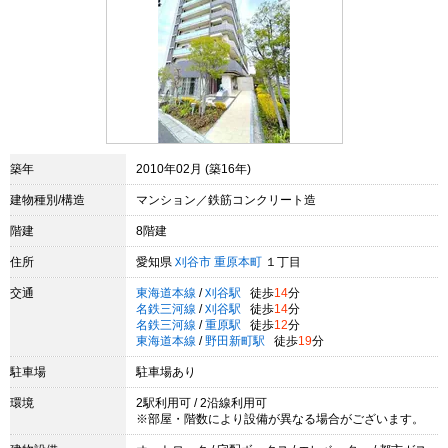
築年
2010年02月 (築16年)
建物種別/構造
マンション／鉄筋コンクリート造
階建
8階建
住所
愛知県
刈谷市
重原本町
１丁目
交通
東海道本線
/
刈谷駅
徒歩
14
分
名鉄三河線
/
刈谷駅
徒歩
14
分
名鉄三河線
/
重原駅
徒歩
12
分
東海道本線
/
野田新町駅
徒歩
19
分
駐車場
駐車場あり
環境
2駅利用可 / 2沿線利用可
※部屋・階数により設備が異なる場合がございます。