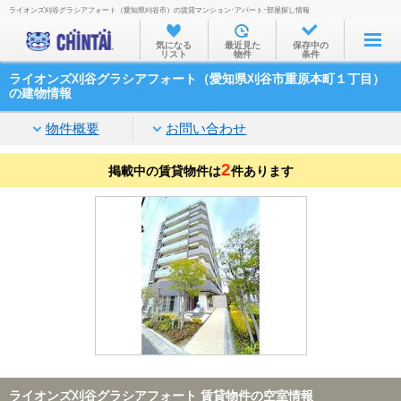
ライオンズ刈谷グラシアフォート（愛知県刈谷市）の賃貸マンション･アパート･部屋探し情報
お部屋を探す
気になる
最近見た
保存中の
リスト
物件
条件
沿線・駅から
ライオンズ刈谷グラシアフォート（愛知県刈谷市重原本町１丁目）
住所から
の建物情報
家賃相場から
物件概要
お問い合わせ
通勤通学時間から
2
掲載中の賃貸物件は
件あります
物件特集から
不動産会社から
TOP
ライオンズ刈谷グラシアフォート 賃貸物件の空室情報