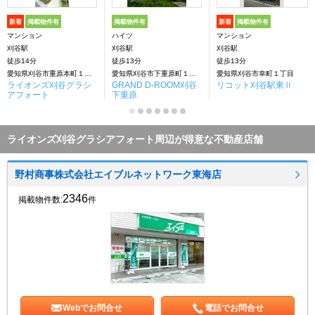
新着
掲載物件有
掲載物件有
新着
掲載物件有
マンション
ハイツ
マンション
刈谷駅
刈谷駅
刈谷駅
徒歩14分
徒歩13分
徒歩13分
愛知県刈谷市重原本町１丁目
愛知県刈谷市下重原町１丁目
愛知県刈谷市幸町１丁目
ライオンズ刈谷グラシ
GRAND D-ROOM刈谷
リコット刈谷駅東Ⅱ
アフォート
下重原
ライオンズ刈谷グラシアフォート周辺が得意な不動産店舗
野村商事株式会社エイブルネットワーク東海店
2346
掲載物件数:
件
Webでお問合せ
電話でお問合せ