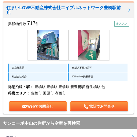
住まいLOVE不動産株式会社エイブルネットワーク豊橋駅前
店
717
掲載物件数:
件
オススメ
多店舗展開
保証人不要相談可
引越会社紹介
ChintaiNet掲載店舗
得意沿線・駅：
豊橋駅 豊橋駅 豊橋駅 新豊橋駅 柳生橋駅 他
得意エリア：
豊橋市 田原市 湖西市
Webでお問合せ
電話でお問合せ
サンコーポ中山の住所から空室を再検索