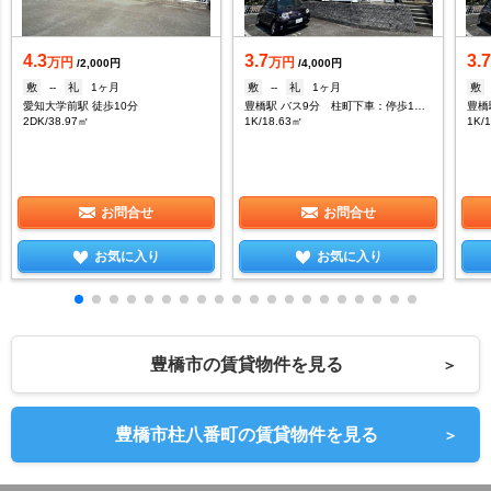
4.3
3.7
3.
万円
万円
/2,000円
/4,000円
敷
--
礼
1ヶ月
敷
--
礼
1ヶ月
敷
愛知大学前駅 徒歩10分
豊橋駅 バス9分 柱町下車：停歩14分
2DK/38.97㎡
1K/18.63㎡
1K/
お問合せ
お問合せ
お気に入り
お気に入り
豊橋市の賃貸物件を見る
＞
豊橋市柱八番町の賃貸物件を見る
＞