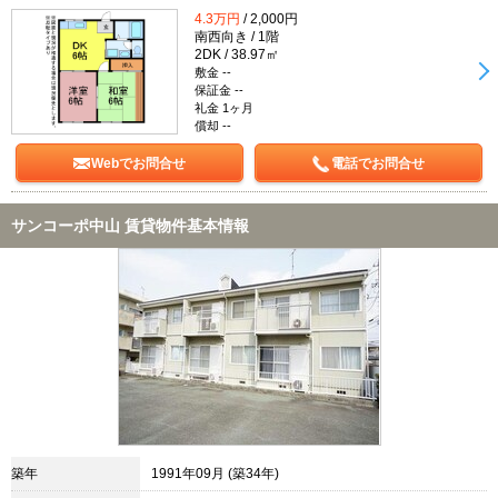
4.3万円
/ 2,000円
南西向き / 1階
2DK / 38.97㎡
敷金 --
保証金 --
礼金 1ヶ月
償却 --
Webでお問合せ
電話でお問合せ
サンコーポ中山 賃貸物件基本情報
築年
1991年09月 (築34年)