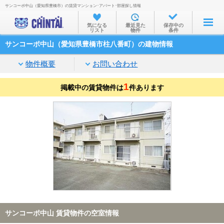
サンコーポ中山（愛知県豊橋市）の賃貸マンション･アパート･部屋探し情報
お部屋を探す
気になる
最近見た
保存中の
リスト
物件
条件
沿線・駅から
サンコーポ中山（愛知県豊橋市柱八番町）の建物情報
住所から
物件概要
お問い合わせ
家賃相場から
1
掲載中の賃貸物件は
通勤通学時間から
件あります
物件特集から
不動産会社から
TOP
サンコーポ中山 賃貸物件の空室情報