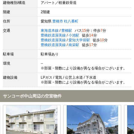
建物種別/構造
アパート／軽量鉄骨造
階建
2階建
住所
愛知県
豊橋市
柱八番町
交通
東海道本線
/
豊橋駅
バス
15
分：停歩
7
分
豊橋鉄道渥美線
/
小池駅
徒歩
14
分
豊橋鉄道渥美線
/
愛知大学前駅
徒歩
10
分
豊橋鉄道渥美線
/
南栄駅
徒歩
17
分
駐車場
駐車場あり
環境
--
※部屋・階数により設備が異なる場合がございます。
建物設備
LPガス / 電気 / 公営上水道 / 下水道
※部屋・階数により設備が異なる場合がございます。
サンコーポ中山周辺の空室物件