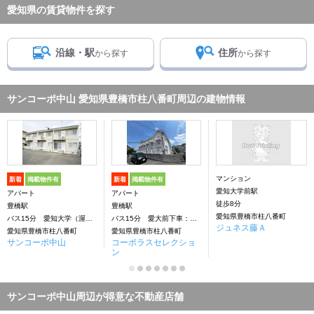
愛知県の賃貸物件を探す
沿線・駅
住所
から探す
から探す
サンコーポ中山 愛知県豊橋市柱八番町周辺の建物情報
マンション
新着
掲載物件有
新着
掲載物件有
愛知大学前駅
アパート
アパート
徒歩8分
豊橋駅
豊橋駅
愛知県豊橋市柱八番町
バス15分 愛知大学（渥美線）下車：停歩7分
バス15分 愛大前下車：停歩8分
ジュネス藤Ａ
愛知県豊橋市柱八番町
愛知県豊橋市柱八番町
サンコーポ中山
コーポラスセレクショ
ン
サンコーポ中山周辺が得意な不動産店舗