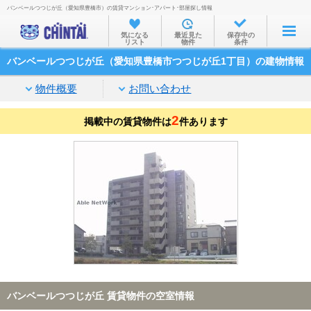
バンベールつつじが丘（愛知県豊橋市）の賃貸マンション･アパート･部屋探し情報
お部屋を探す
気になる
最近見た
保存中の
リスト
物件
条件
沿線・駅から
バンベールつつじが丘（愛知県豊橋市つつじが丘1丁目）の建物情報
住所から
物件概要
お問い合わせ
家賃相場から
2
掲載中の賃貸物件は
通勤通学時間から
件あります
物件特集から
不動産会社から
TOP
バンベールつつじが丘 賃貸物件の空室情報