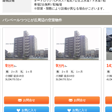
建物設備
オートロック / LPガス / 電気 / 公営上水道 / 下水道 / 駐
車場2台無料 / 駐輪場
※部屋・階数により設備が異なる場合がございます。
バンベールつつじが丘周辺の空室物件
9
9
14
万円
万円
/--
/--
敷
2ヶ月
礼
1ヶ月
敷
2ヶ月
礼
1ヶ月
敷
小池駅 徒歩16分
小池駅 徒歩16分
小池
3LDK/70.52㎡
3LDK/70.52㎡
4LD
お問合せ
お問合せ
お気に入り
お気に入り