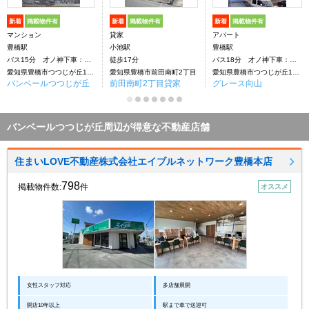
新着
掲載物件有
新着
掲載物件有
新着
掲載物件有
マンション
貸家
アパート
豊橋駅
小池駅
豊橋駅
バス15分 才ノ神下車：停歩7分
徒歩17分
バス18分 才ノ神下車：停歩5分
愛知県豊橋市つつじが丘1丁目
愛知県豊橋市前田南町2丁目
愛知県豊橋市つつじが丘1丁目
バンベールつつじが丘
前田南町2丁目貸家
グレース向山
バンベールつつじが丘周辺が得意な不動産店舗
住まいLOVE不動産株式会社エイブルネットワーク豊橋本店
798
掲載物件数:
件
オススメ
女性スタッフ対応
多店舗展開
開店10年以上
駅まで車で送迎可