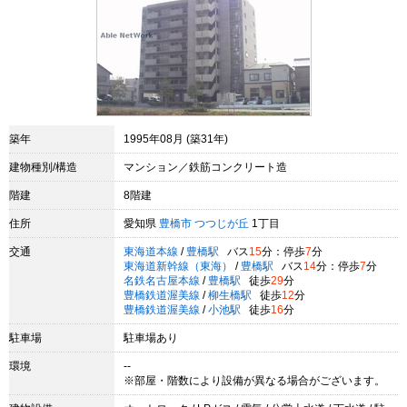
築年
1995年08月 (築31年)
建物種別/構造
マンション／鉄筋コンクリート造
階建
8階建
住所
愛知県
豊橋市
つつじが丘
1丁目
交通
東海道本線
/
豊橋駅
バス
15
分：停歩
7
分
東海道新幹線（東海）
/
豊橋駅
バス
14
分：停歩
7
分
名鉄名古屋本線
/
豊橋駅
徒歩
29
分
豊橋鉄道渥美線
/
柳生橋駅
徒歩
12
分
豊橋鉄道渥美線
/
小池駅
徒歩
16
分
駐車場
駐車場あり
環境
--
※部屋・階数により設備が異なる場合がございます。