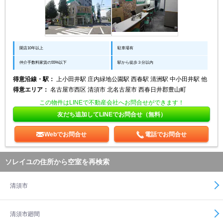
開店10年以上
駐車場有
仲介手数料家賃の55%以下
駅から徒歩３分以内
得意沿線・駅：
上小田井駅 庄内緑地公園駅 西春駅 清洲駅 中小田井駅 他
得意エリア：
名古屋市西区 清須市 北名古屋市 西春日井郡豊山町
この物件はLINEで不動産会社へお問合せができます！
友だち追加してLINEでお問合せ（無料）
Webでお問合せ
電話でお問合せ
ソレイユの住所から空室を再検索
清須市
清須市廻間