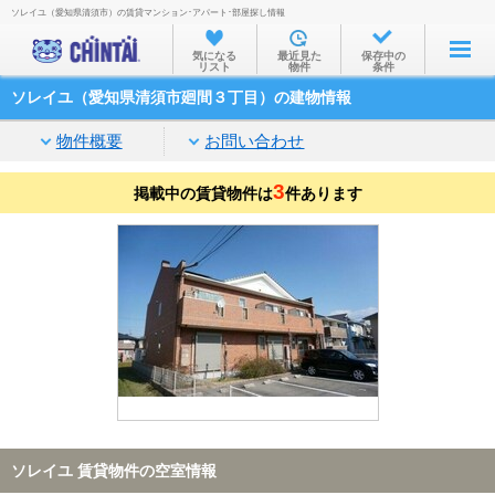
ソレイユ（愛知県清須市）の賃貸マンション･アパート･部屋探し情報
お部屋を探す
気になる
最近見た
保存中の
リスト
物件
条件
沿線・駅から
ソレイユ（愛知県清須市廻間３丁目）の建物情報
住所から
物件概要
お問い合わせ
家賃相場から
3
掲載中の賃貸物件は
通勤通学時間から
件あります
物件特集から
不動産会社から
TOP
ソレイユ 賃貸物件の空室情報