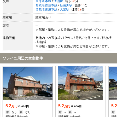
交通
東海道本線
/
清洲駅
徒歩
28
分
名鉄名古屋本線
/
新清洲駅
徒歩
16
分
名鉄名古屋本線
/
大里駅
徒歩
19
分
駐車場
駐車場あり
環境
--
※部屋・階数により設備が異なる場合がございます。
建物設備
敷地内ごみ置き場 / LPガス / 電気 / 公営上水道 / 浄水槽
/ 駐輪場
※部屋・階数により設備が異なる場合がございます。
ソレイユ周辺の空室物件
5.2
5.2
5.
万円
万円
/3,000円
/3,000円
敷
なし
礼
なし
敷
--
礼
--
敷
新清洲駅 徒歩16分
新清洲駅 徒歩16分
新清