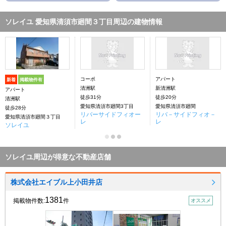
ソレイユ 愛知県清須市廻間３丁目周辺の建物情報
コーポ
アパート
新着
掲載物件有
清洲駅
新清洲駅
アパート
徒歩31分
徒歩20分
清洲駅
愛知県清須市廻間3丁目
愛知県清須市廻間
徒歩28分
リバーサイドフィオー
リバ－サイドフィオ－
愛知県清須市廻間３丁目
レ
レ
ソレイユ
ソレイユ周辺が得意な不動産店舗
株式会社エイブル上小田井店
1381
掲載物件数:
件
オススメ