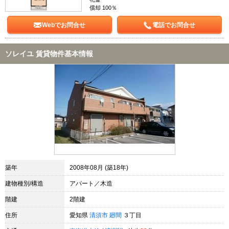
償却 100％
Webでお問合せ
電話でお問合せ
ソレイユ 賃貸物件基本情報
築年
2008年08月 (築18年)
建物種別/構造
アパート／木造
階建
2階建
住所
愛知県
清須市
廻間
３丁目