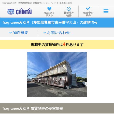
fragranceみゆき（愛知県豊橋市）の賃貸マンション･アパート･部屋探し情報
お部屋を探す
気になる
最近見た
保存中の
リスト
物件
条件
沿線・駅から
fragranceみゆき（愛知県豊橋市東幸町字大山）の建物情報
住所から
物件概要
お問い合わせ
家賃相場から
4
掲載中の賃貸物件は
通勤通学時間から
件あります
物件特集から
不動産会社から
TOP
fragranceみゆき 賃貸物件の空室情報