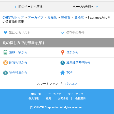
前のページへ戻る
ページの先頭へ
CHINTAIトップ
アーカイブ
愛知県
豊橋市
豊橋駅
fragranceみゆき
の賃貸物件情報
気になるリスト
保存中の条件
別の探し方でお部屋を探す
沿線・駅から
住所から
家賃相場から
通勤通学時間から
物件特集から
TOP
スマートフォン
パソコン
地域一覧
アーカイブ
サイトマップ
個人情報
免責
お問合せ
会社案内
(C) CHINTAI Corporation All rights reserved.