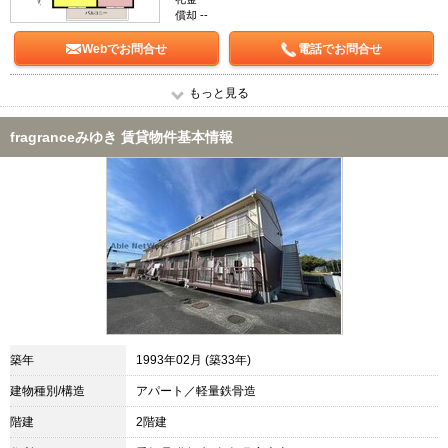
償却 --
Webでお問合せ
電話でお問合せ
もっと見る
fragranceみゆき 賃貸物件基本情報
築年
1993年02月 (築33年)
建物種別/構造
アパート／軽量鉄骨造
階建
2階建