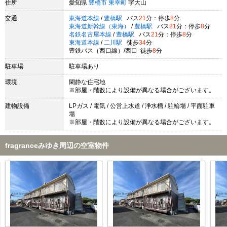
住所
愛知県
豊橋市
東幸町
字大山
交通
東海道本線
/
豊橋駅
バス
21
分：停歩
8
分
東海道新幹線（東海）
/
豊橋駅
バス
21
分：停歩
8
分
名鉄名古屋本線
/
豊橋駅
バス
21
分：停歩
8
分
東海道本線
/
二川駅
徒歩
34
分
豊鉄バス（西口線）/西口 徒歩
8
分
駐車場
駐車場あり
環境
閑静な住宅地
※部屋・階数により設備が異なる場合がございます。
建物設備
LPガス / 電気 / 公営上水道 / 浄水槽 / 駐輪場 / 平面駐車
場
※部屋・階数により設備が異なる場合がございます。
fragranceみゆき周辺の空室物件