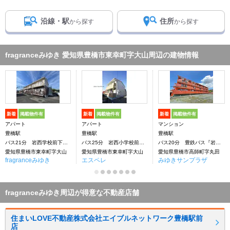
沿線・駅
住所
から探す
から探す
fragranceみゆき 愛知県豊橋市東幸町字大山周辺の建物情報
新着
掲載物件有
新着
掲載物件有
新着
掲載物件有
アパート
アパート
マンション
豊橋駅
豊橋駅
豊橋駅
バス21分 岩西学校前下車：停歩8分
バス25分 岩西小学校前下車：停歩8分
バス20分 豊鉄バス『岩西学校前』下車：停歩10分
愛知県豊橋市東幸町字大山
愛知県豊橋市東幸町字大山
愛知県豊橋市高師町字丸田
fragranceみゆき
エスペレ
みゆきサンプラザ
fragranceみゆき周辺が得意な不動産店舗
住まいLOVE不動産株式会社エイブルネットワーク豊橋駅前
店