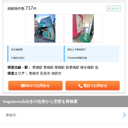
717
掲載物件数:
件
オススメ
多店舗展開
保証人不要相談可
引越会社紹介
ChintaiNet掲載店舗
得意沿線・駅：
豊橋駅 豊橋駅 豊橋駅 新豊橋駅 柳生橋駅 他
得意エリア：
豊橋市 田原市 湖西市
Webでお問合せ
電話でお問合せ
fragranceみゆきの住所から空室を再検索
豊橋市