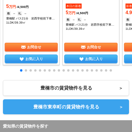
5
本日の新着
新
万円
/4,500円
5
4.
万円
/4,500円
敷
--
礼
--
豊橋駅 バス21分 岩西学校前下車：停歩8分
敷
--
礼
--
敷
1LDK/39.39㎡
豊橋駅 バス21分 岩西学校前下車：停歩8分
1LDK/39.39㎡
1LD
お問合せ
お問合せ
お気に入り
お気に入り
豊橋市の賃貸物件を見る
＞
豊橋市東幸町の賃貸物件を見る
＞
愛知県の賃貸物件を探す