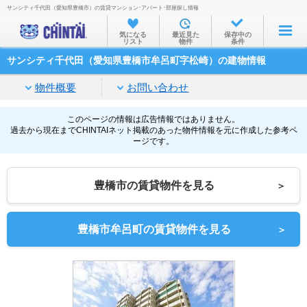
サンシティ千代田（愛知県豊橋市）の賃貸マンション･アパート･部屋探し情報
お部屋を探す
気になる
最近見た
保存中の
リスト
物件
条件
沿線・駅から
サンシティ千代田（愛知県豊橋市牟呂町字松崎）の建物情報
住所から
物件概要
お問い合わせ
家賃相場から
通勤通学時間から
このページの情報は広告情報ではありません。
過去から現在までCHINTAIネット掲載のあった物件情報を元に作成した参考ペ
ージです。
物件特集から
不動産会社から
豊橋市の賃貸物件を見る
＞
TOP
豊橋市牟呂町の賃貸物件を見る
＞