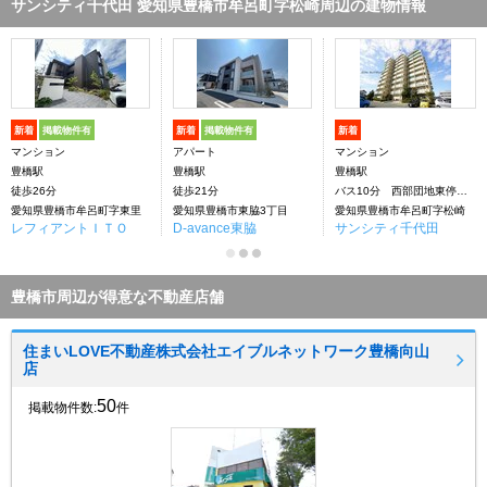
サンシティ千代田 愛知県豊橋市牟呂町字松崎周辺の建物情報
新着
掲載物件有
新着
掲載物件有
新着
マンション
アパート
マンション
豊橋駅
豊橋駅
豊橋駅
徒歩26分
徒歩21分
バス10分 西部団地東停下車：停歩2分
愛知県豊橋市牟呂町字東里
愛知県豊橋市東脇3丁目
愛知県豊橋市牟呂町字松崎
レフィアントＩＴＯ
D-avance東脇
サンシティ千代田
豊橋市周辺が得意な不動産店舗
住まいLOVE不動産株式会社エイブルネットワーク豊橋向山
店
50
掲載物件数:
件