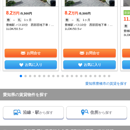
8.2
8.2
新
万円
万円
/5,500円
/5,500円
11
敷
--
礼
1ヶ月
敷
--
礼
1ヶ月
豊橋駅 バス10分 西部団地下車：停歩4分
豊橋駅 バス10分 西部団地下車：停歩4分
敷
1LDK/50.5㎡
1LDK/50.5㎡
豊橋
3LD
お問合せ
お問合せ
お気に入り
お気に入り
愛知県豊橋市の賃貸を探す
愛知県の賃貸物件を探す
沿線・駅
住所
から探す
から探す