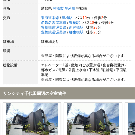
住所
愛知県
豊橋市
牟呂町
字松崎
交通
東海道本線
/
豊橋駅
バス
10
分：停歩
2
分
名鉄名古屋本線
/
豊橋駅
バス
10
分：停歩
2
分
豊橋鉄道渥美線
/
新豊橋駅
徒歩
28
分
豊橋鉄道渥美線
/
柳生橋駅
徒歩
23
分
駐車場
駐車場あり
環境
--
※部屋・階数により設備が異なる場合がございます。
建物設備
エレベーター1基 / 敷地内ごみ置き場 / 集合郵便受け /
都市ガス / 電気 / 公営上水道 / 下水道 / 駐輪場 / 平面駐
車場
※部屋・階数により設備が異なる場合がございます。
サンシティ千代田周辺の空室物件