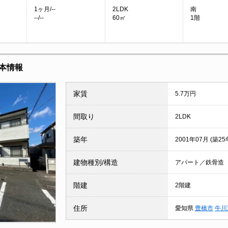
1ヶ月/--
2LDK
南
--/--
60㎡
1階
本情報
家賃
5.7万円
間取り
2LDK
築年
2001年07月 (築25
建物種別/構造
アパート／鉄骨造
階建
2階建
住所
愛知県
豊橋市
牛川