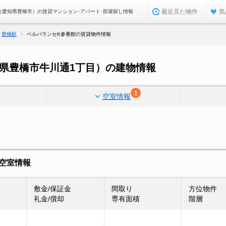
最近見た物件
気
（愛知県豊橋市）の賃貸マンション･アパート･部屋探し情報
豊橋駅
ベルバランセK参番館の賃貸物件情報
県豊橋市牛川通1丁目）の建物情報
1
空室情報
の空室情報
敷金/保証金
間取り
方位物件
礼金/償却
専有面積
階層