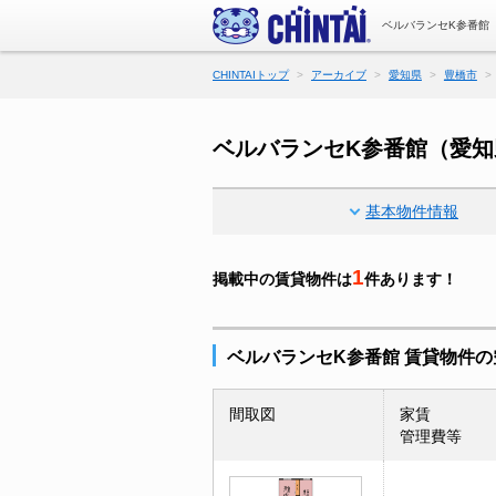
ベルバランセK参番館
CHINTAIトップ
アーカイブ
愛知県
豊橋市
ベルバランセK参番館（愛知
基本物件情報
1
掲載中の賃貸物件は
件あります！
ベルバランセK参番館 賃貸物件
間取図
家賃
管理費等