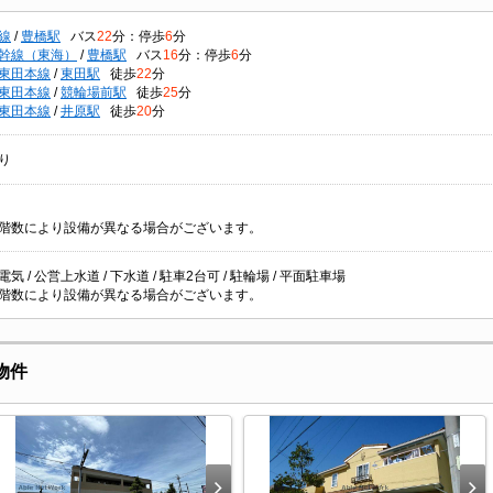
線
/
豊橋駅
バス
22
分：停歩
6
分
幹線（東海）
/
豊橋駅
バス
16
分：停歩
6
分
東田本線
/
東田駅
徒歩
22
分
東田本線
/
競輪場前駅
徒歩
25
分
東田本線
/
井原駅
徒歩
20
分
り
階数により設備が異なる場合がございます。
 電気 / 公営上水道 / 下水道 / 駐車2台可 / 駐輪場 / 平面駐車場
階数により設備が異なる場合がございます。
物件