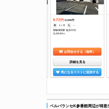
.2
5.7
万円
万円
/3,000円
/3,000円
1ヶ月
礼
--
敷
1ヶ月
礼
--
牛川 徒歩5分
競輪場前駅 徒歩20分
DK/56.16㎡
2LDK/60㎡
お問合せする（無料）
お問合せする（無料）
詳細を見る
詳細を見る
気になるリストに追加する
気になるリストに追加する
ベルバランセK参番館周辺が得意