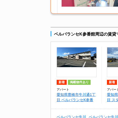
ベルバランセK参番館周辺の賃貸
新着
掲載物件あり
新着
アパート
アパー
愛知県豊橋市牛川通1丁
愛知県
目 ベルバランセK参番
目 ス
館
ベルバランセ牛川
ベルバランセ牛