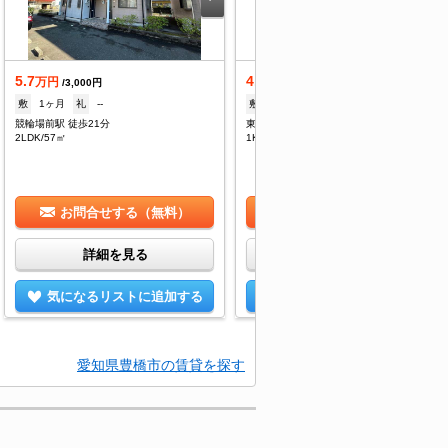
5.7
4.2
万円
万円
/3,000円
/3,000円
敷
1ヶ月
礼
--
敷
--
礼
--
競輪場前駅 徒歩21分
東田坂上駅 徒歩19分
2LDK/57㎡
1K/40.95㎡
お問合せする（無料）
お問合せする（無料）
詳細を見る
詳細を見る
気になるリストに追加する
気になるリストに追加する
愛知県豊橋市の賃貸を探す