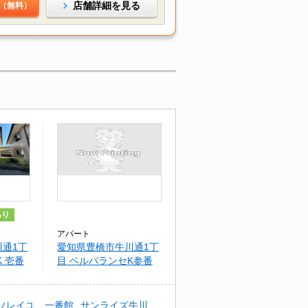
店舗詳細を見る
（無料）
あり
アパート
通1丁
愛知県豊橋市牛川通1丁
 壱番
目 ベルバランセK参番
館
ソレイユ 一番館
サンライズ牛川