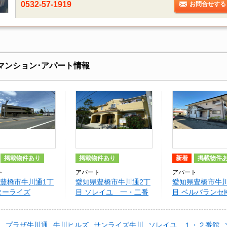
0532-57-1919
お問合せする
マンション･アパート情報
掲載物件あり
掲載物件あり
新着
掲載物件
ト
アパート
アパート
豊橋市牛川通1丁
愛知県豊橋市牛川通2丁
愛知県豊橋市牛川
ターライズ
目 ソレイユ 一・二番
目 ベルバランセK
館
館・弐番館
川
プラザ牛川通
牛川ヒルズ
サンライズ牛川
ソレイユ １・２番館