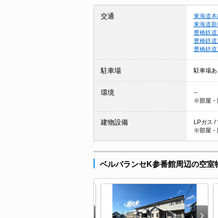
交通
東海道本
東海道新
豊橋鉄道
豊橋鉄道
豊橋鉄道
駐車場
駐車場あ
環境
--
※部屋・
建物設備
LPガス /
※部屋・
ベルバランセK参番館周辺の空室