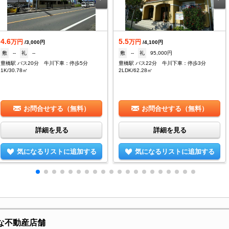
4.6
5.5
万円
万円
/3,000円
/4,100円
敷
--
礼
--
敷
--
礼
95,000円
豊橋駅 バス20分 牛川下車：停歩5分
豊橋駅 バス22分 牛川下車：停歩3分
1K/30.78㎡
2LDK/62.28㎡
お問合せする（無料）
お問合せする（無料）
詳細を見る
詳細を見る
気になるリストに追加する
気になるリストに追加する
な不動産店舗