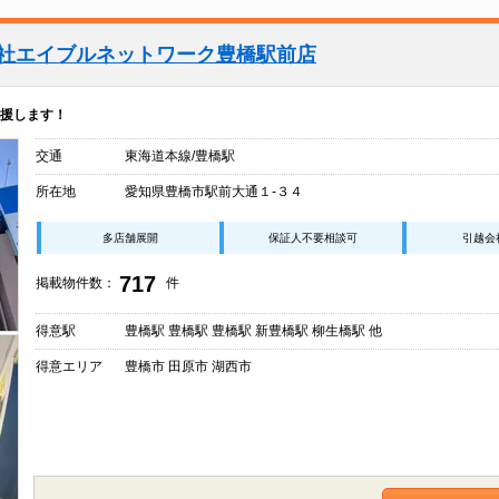
会社エイブルネットワーク豊橋駅前店
援します！
交通
東海道本線/豊橋駅
所在地
愛知県豊橋市駅前大通１-３４
多店舗展開
保証人不要相談可
引越会
717
掲載物件数：
件
得意駅
豊橋駅 豊橋駅 豊橋駅 新豊橋駅 柳生橋駅 他
得意エリア
豊橋市 田原市 湖西市