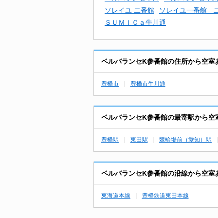
ソレイユ 二番館
ソレイユ一番館 
ＳＵＭＩＣａ牛川通
ベルバランセK参番館の住所から空室
豊橋市
豊橋市牛川通
ベルバランセK参番館の最寄駅から空
豊橋駅
東田駅
競輪場前（愛知）駅
ベルバランセK参番館の沿線から空室
東海道本線
豊橋鉄道東田本線