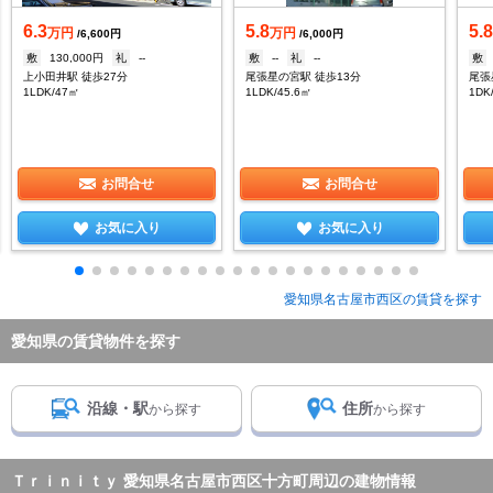
6.3
5.8
5.
万円
万円
/6,600円
/6,000円
敷
130,000円
礼
--
敷
--
礼
--
敷
上小田井駅 徒歩27分
尾張星の宮駅 徒歩13分
尾張
1LDK/47㎡
1LDK/45.6㎡
1DK
お問合せ
お問合せ
お気に入り
お気に入り
愛知県名古屋市西区の賃貸を探す
愛知県の賃貸物件を探す
沿線・駅
住所
から探す
から探す
Ｔｒｉｎｉｔｙ 愛知県名古屋市西区十方町周辺の建物情報