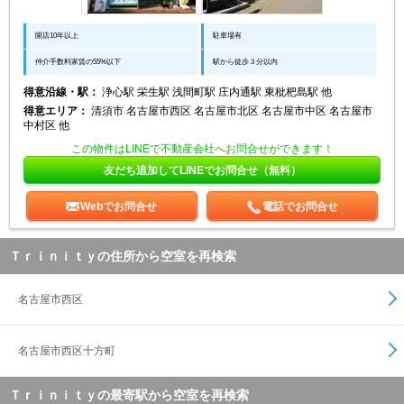
開店10年以上
駐車場有
仲介手数料家賃の55%以下
駅から徒歩３分以内
得意沿線・駅：
浄心駅 栄生駅 浅間町駅 庄内通駅 東枇杷島駅 他
得意エリア：
清須市 名古屋市西区 名古屋市北区 名古屋市中区 名古屋市
中村区 他
この物件はLINEで不動産会社へお問合せができます！
友だち追加してLINEでお問合せ（無料）
Webでお問合せ
電話でお問合せ
Ｔｒｉｎｉｔｙの住所から空室を再検索
名古屋市西区
名古屋市西区十方町
Ｔｒｉｎｉｔｙの最寄駅から空室を再検索