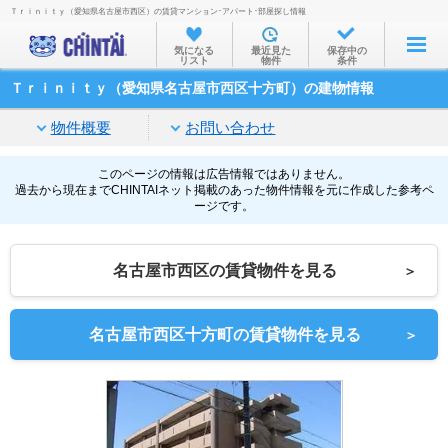
Ｔｒｉｎｉｔｙ（愛知県名古屋市西区）の賃貸マンション･アパート･部屋探し情報
お部屋を探す
気になる
最近見た
保存中の
リスト
物件
条件
沿線・駅から
Ｔｒｉｎｉｔｙ（愛知県名古屋市西区十方町）の建物情報
住所から
物件概要
お問い合わせ
家賃相場から
通勤通学時間から
このページの情報は広告情報ではありません。
過去から現在までCHINTAIネット掲載のあった物件情報を元に作成した参考ペ
ージです。
物件特集から
不動産会社から
名古屋市西区の賃貸物件を見る
＞
TOP
名古屋市西区十方町の賃貸物件を見る
＞