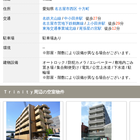
住所
愛知県
名古屋市西区
十方町
交通
名鉄犬山線
/
中小田井駅
徒歩
27
分
名古屋市営地下鉄鶴舞線
/
上小田井駅
徒歩
29
分
東海交通事業城北線
/
尾張星の宮駅
徒歩
12
分
駐車場
駐車場あり
環境
--
※部屋・階数により設備が異なる場合がございます。
建物設備
オートロック / 防犯カメラ / エレベーター / 敷地内ごみ
置き場 / 集合郵便受け / 電気 / 公営上水道 / 下水道 / 駐
輪場
※部屋・階数により設備が異なる場合がございます。
Ｔｒｉｎｉｔｙ周辺の空室物件