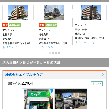
マンション
新着
掲載物件有
新着
掲載物件有
中小田井駅
マンション
マンション
徒歩27分
枇杷島駅
枇杷島駅
愛知県名古屋市西区十方町
徒歩31分
徒歩31分
Ｔｒｉｎｉｔｙ
愛知県名古屋市西区十方町
愛知県名古屋市西区十方町
トリニティ
アケイシャ
名古屋市西区周辺が得意な不動産店舗
株式会社エイブル浄心店
2298
掲載物件数:
件
オススメ