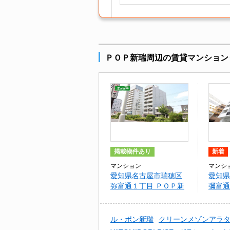
ＰＯＰ新瑞周辺の賃貸マンション
掲載物件あり
新着
マンション
マンシ
愛知県名古屋市瑞穂区
愛知県
弥富通１丁目 ＰＯＰ新
彌富通
瑞
目 YA
RIS
ル・ポン新瑞
クリーンメゾンアラ