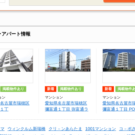
･アパート情報
掲載物件あり
新着
掲載物件あり
新着
掲載物件
ョン
マンション
マンション
名古屋市瑞穂区
愛知県名古屋市瑞穂区
愛知県名古屋市
１丁
彌富通１丁目 弥富通ラ
彌富通１丁目 P
TOMIDORI
イズ
E（弥富通ライズ）
タマ
ウィンクルム新瑞橋
クリ－ンあらたま
1001マンション
コ－ポ