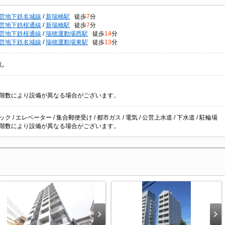
営地下鉄名城線
/
新瑞橋駅
徒歩
7
分
営地下鉄桜通線
/
新瑞橋駅
徒歩
7
分
営地下鉄桜通線
/
瑞穂運動場西駅
徒歩
14
分
営地下鉄名城線
/
瑞穂運動場東駅
徒歩
13
分
し
階数により設備が異なる場合がございます。
ク / エレベーター / 集合郵便受け / 都市ガス / 電気 / 公営上水道 / 下水道 / 駐輪場
階数により設備が異なる場合がございます。