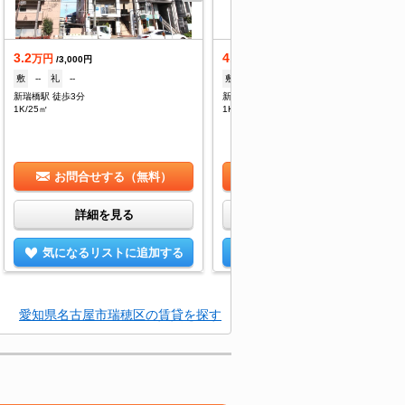
3.2
4.6
万円
万円
/3,000円
/6,000円
敷
--
礼
--
敷
なし
礼
なし
新瑞橋駅 徒歩3分
新瑞橋駅 徒歩4分
1K/25㎡
1K/24.32㎡
お問合せする（無料）
お問合せする（無料）
詳細を見る
詳細を見る
気になるリストに追加する
気になるリストに追加する
愛知県名古屋市瑞穂区の賃貸を探す