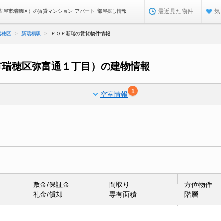
最近見た物件
気
古屋市瑞穂区）の賃貸マンション･アパート･部屋探し情報
瑞穂区
新瑞橋駅
ＰＯＰ新瑞の賃貸物件情報
市瑞穂区弥富通１丁目）の建物情報
1
空室情報
敷金/保証金
間取り
方位物件
礼金/償却
専有面積
階層