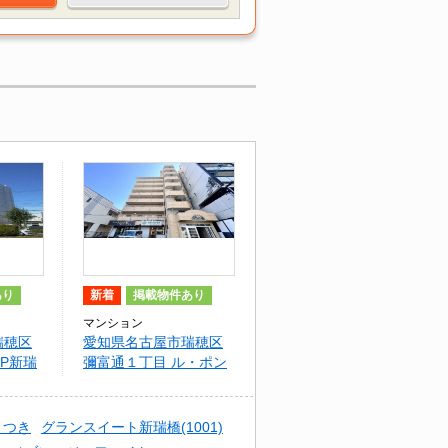
あり
新着
掲載物件あり
マンション
瑞穂区
愛知県名古屋市瑞穂区
OP新瑞
彌富通１丁目 ル・ポン
新瑞
さつき
グランスイート新瑞橋(1001)