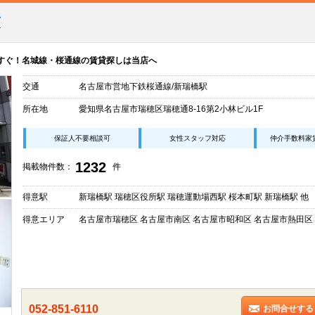
店
すぐ！名城線・桜通線の賃貸探しは当店へ
交通
名古屋市営地下鉄桜通線/新瑞橋駅
所在地
愛知県名古屋市瑞穂区瑞穂通8-16第2小林ビル1F
保証人不要相談可
女性スタッフ対応
仲介手数料家
1232
掲載物件数：
件
得意駅
新瑞橋駅 瑞穂区役所駅 瑞穂運動場西駅 桜本町駅 新瑞橋駅 他
得意エリア
名古屋市瑞穂区 名古屋市南区 名古屋市昭和区 名古屋市熱田区
052-851-6110
お問合せする