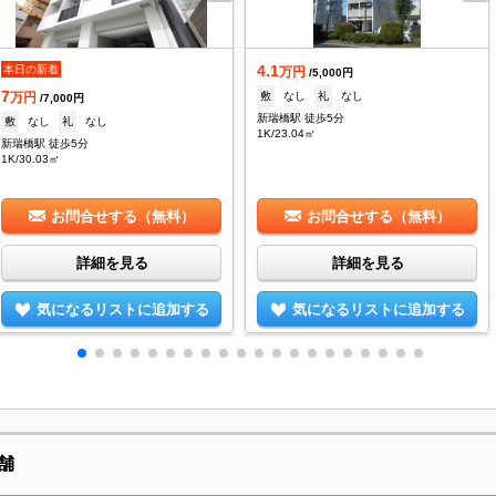
4.1
本日の新着
万円
/5,000円
7
敷
なし
礼
なし
万円
/7,000円
新瑞橋駅 徒歩5分
敷
なし
礼
なし
1K/23.04㎡
新瑞橋駅 徒歩5分
1K/30.03㎡
お問合せする（無料）
お問合せする（無料）
詳細を見る
詳細を見る
気になるリストに追加する
気になるリストに追加する
舗