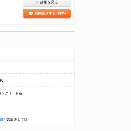
詳細を見る
お問合せする (無料)
年)
コンクリート造
穂区
弥富通１丁目