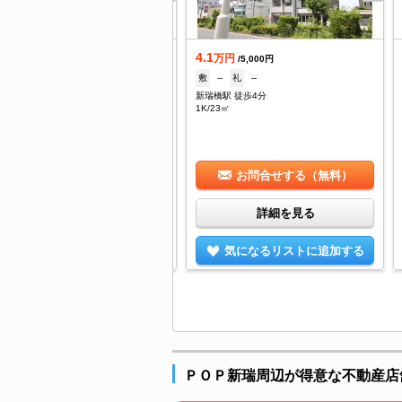
4.1
着
万円
/5,000円
.2
敷
--
礼
--
万円
/7,000円
新瑞橋駅 徒歩4分
なし
礼
なし
1K/23㎡
瑞橋駅 徒歩5分
/30.03㎡
お問合せする（無料）
お問合せする（無料）
詳細を見る
詳細を見る
気になるリストに追加する
気になるリストに追加する
ＰＯＰ新瑞周辺が得意な不動産店