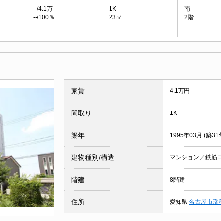
--/4.1万
1K
南
--/100％
23㎡
2階
家賃
4.1万円
間取り
1K
築年
1995年03月 (築31
建物種別/構造
マンション／鉄筋
階建
8階建
住所
愛知県
名古屋市瑞