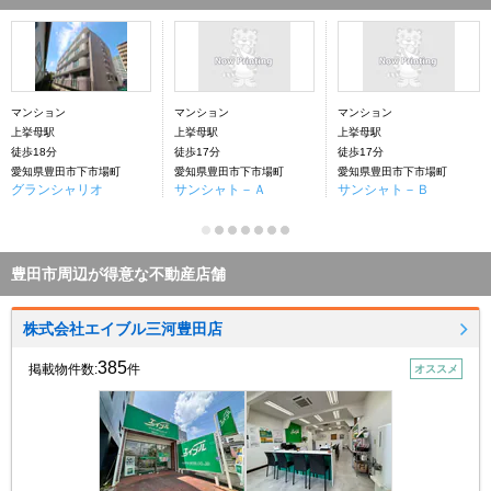
マンション
マンション
マンション
上挙母駅
上挙母駅
上挙母駅
徒歩18分
徒歩17分
徒歩17分
愛知県豊田市下市場町
愛知県豊田市下市場町
愛知県豊田市下市場町
グランシャリオ
サンシャト－Ａ
サンシャト－Ｂ
豊田市周辺が得意な不動産店舗
株式会社エイブル三河豊田店
385
掲載物件数:
件
オススメ