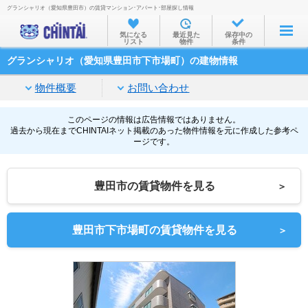
グランシャリオ（愛知県豊田市）の賃貸マンション･アパート･部屋探し情報
お部屋を探す
気になる
最近見た
保存中の
リスト
物件
条件
沿線・駅から
グランシャリオ（愛知県豊田市下市場町）の建物情報
住所から
物件概要
お問い合わせ
家賃相場から
通勤通学時間から
このページの情報は広告情報ではありません。
過去から現在までCHINTAIネット掲載のあった物件情報を元に作成した参考ペ
ージです。
物件特集から
不動産会社から
豊田市の賃貸物件を見る
＞
TOP
豊田市下市場町の賃貸物件を見る
＞