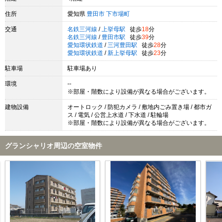
住所
愛知県
豊田市
下市場町
交通
名鉄三河線
/
上挙母駅
徒歩
18
分
名鉄三河線
/
豊田市駅
徒歩
39
分
愛知環状鉄道
/
三河豊田駅
徒歩
28
分
愛知環状鉄道
/
新上挙母駅
徒歩
23
分
駐車場
駐車場あり
環境
--
※部屋・階数により設備が異なる場合がございます。
建物設備
オートロック / 防犯カメラ / 敷地内ごみ置き場 / 都市ガ
ス / 電気 / 公営上水道 / 下水道 / 駐輪場
※部屋・階数により設備が異なる場合がございます。
グランシャリオ周辺の空室物件