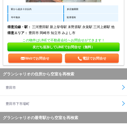
駅から徒歩３分以内
多店舗展開
年中無休
駐車場有
得意沿線・駅：
三河豊田駅 新上挙母駅 末野原駅 永覚駅 三河上郷駅 他
得意エリア：
豊田市 岡崎市 知立市 みよし市
この物件はLINEで不動産会社へお問合せができます！
友だち追加してLINEでお問合せ（無料）
Webでお問合せ
電話でお問合せ
グランシャリオの住所から空室を再検索
豊田市
豊田市下市場町
グランシャリオの最寄駅から空室を再検索