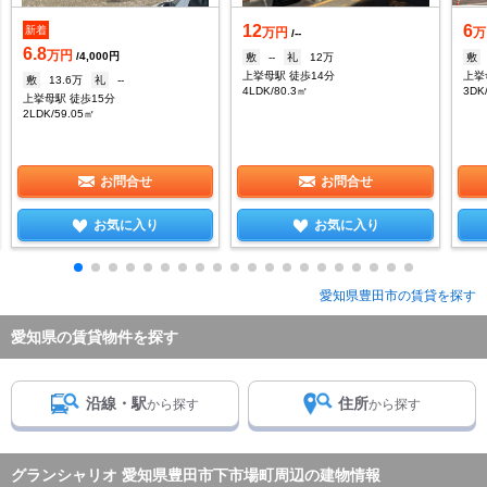
12
6
新着
万円
万
/--
6.8
万円
/4,000円
敷
--
礼
12万
敷
上挙母駅 徒歩14分
上挙
敷
13.6万
礼
--
4LDK/80.3㎡
3DK
上挙母駅 徒歩15分
2LDK/59.05㎡
お問合せ
お問合せ
お気に入り
お気に入り
愛知県豊田市の賃貸を探す
愛知県の賃貸物件を探す
沿線・駅
住所
から探す
から探す
グランシャリオ 愛知県豊田市下市場町周辺の建物情報