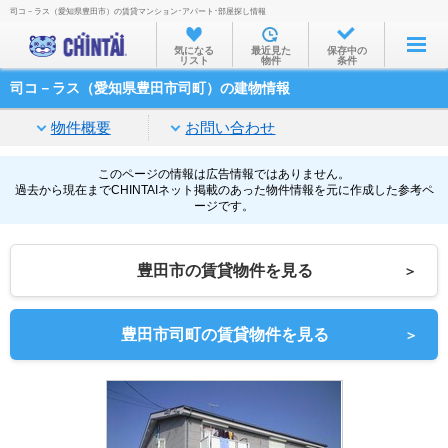
司コ－ラス（愛知県豊田市）の賃貸マンション･アパート･部屋探し情報
お部屋を探す
気になる
最近見た
保存中の
リスト
物件
条件
沿線・駅から
司コ－ラス（愛知県豊田市司町）の建物情報
住所から
物件概要
お問い合わせ
家賃相場から
通勤通学時間から
このページの情報は広告情報ではありません。
過去から現在までCHINTAIネット掲載のあった物件情報を元に作成した参考ペ
ージです。
物件特集から
不動産会社から
豊田市の賃貸物件を見る
＞
TOP
豊田市司町の賃貸物件を見る
＞