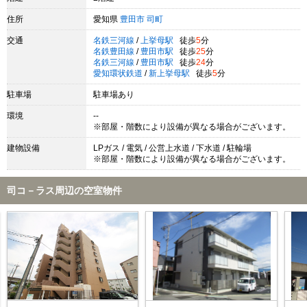
住所
愛知県
豊田市
司町
交通
名鉄三河線
/
上挙母駅
徒歩
5
分
名鉄豊田線
/
豊田市駅
徒歩
25
分
名鉄三河線
/
豊田市駅
徒歩
24
分
愛知環状鉄道
/
新上挙母駅
徒歩
5
分
駐車場
駐車場あり
環境
--
※部屋・階数により設備が異なる場合がございます。
建物設備
LPガス / 電気 / 公営上水道 / 下水道 / 駐輪場
※部屋・階数により設備が異なる場合がございます。
司コ－ラス周辺の空室物件