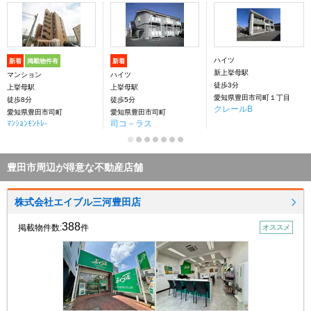
ハイツ
新着
掲載物件有
新着
新上挙母駅
マンション
ハイツ
徒歩3分
上挙母駅
上挙母駅
愛知県豊田市司町１丁目
徒歩8分
徒歩5分
クレールB
愛知県豊田市司町
愛知県豊田市司町
ﾏﾝｼｮﾝﾓﾝﾄﾚ-
司コ－ラス
豊田市周辺が得意な不動産店舗
株式会社エイブル三河豊田店
388
掲載物件数:
件
オススメ