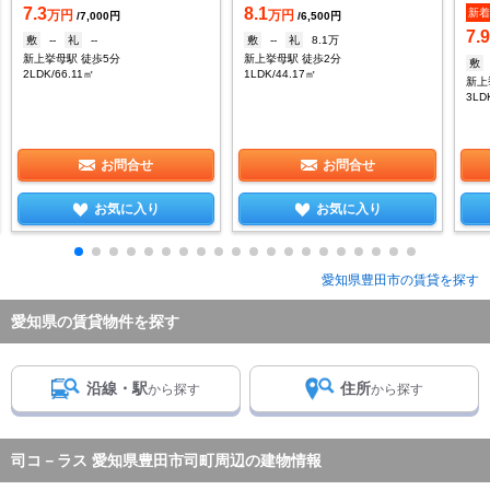
7.3
8.1
新
万円
万円
/7,000円
/6,500円
7.
敷
--
礼
--
敷
--
礼
8.1万
新上挙母駅 徒歩5分
新上挙母駅 徒歩2分
敷
2LDK/66.11㎡
1LDK/44.17㎡
新上
3LD
お問合せ
お問合せ
お気に入り
お気に入り
愛知県豊田市の賃貸を探す
愛知県の賃貸物件を探す
沿線・駅
住所
から探す
から探す
司コ－ラス 愛知県豊田市司町周辺の建物情報