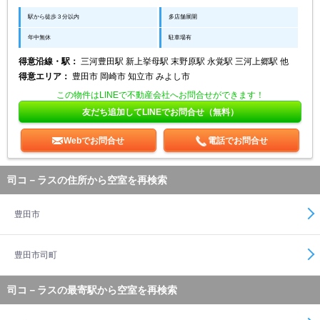
駅から徒歩３分以内
多店舗展開
年中無休
駐車場有
得意沿線・駅：
三河豊田駅 新上挙母駅 末野原駅 永覚駅 三河上郷駅 他
得意エリア：
豊田市 岡崎市 知立市 みよし市
この物件はLINEで不動産会社へお問合せができます！
友だち追加してLINEでお問合せ（無料）
Webでお問合せ
電話でお問合せ
司コ－ラスの住所から空室を再検索
豊田市
豊田市司町
司コ－ラスの最寄駅から空室を再検索