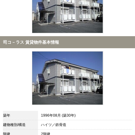
司コ－ラス 賃貸物件基本情報
築年
1996年08月 (築30年)
建物種別/構造
ハイツ／鉄骨造
階建
2階建