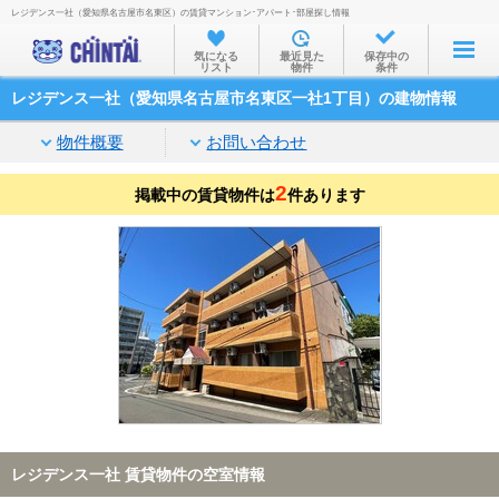
レジデンス一社（愛知県名古屋市名東区）の賃貸マンション･アパート･部屋探し情報
お部屋を探す
気になる
最近見た
保存中の
リスト
物件
条件
沿線・駅から
レジデンス一社（愛知県名古屋市名東区一社1丁目）の建物情報
住所から
物件概要
お問い合わせ
家賃相場から
2
掲載中の賃貸物件は
通勤通学時間から
件あります
物件特集から
不動産会社から
TOP
レジデンス一社 賃貸物件の空室情報