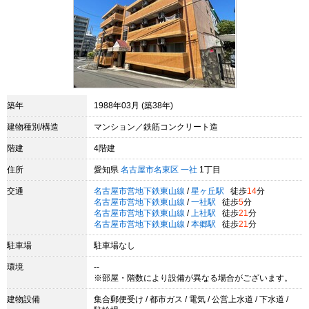
築年
1988年03月 (築38年)
建物種別/構造
マンション／鉄筋コンクリート造
階建
4階建
住所
愛知県
名古屋市名東区
一社
1丁目
交通
名古屋市営地下鉄東山線
/
星ヶ丘駅
徒歩
14
分
名古屋市営地下鉄東山線
/
一社駅
徒歩
5
分
名古屋市営地下鉄東山線
/
上社駅
徒歩
21
分
名古屋市営地下鉄東山線
/
本郷駅
徒歩
21
分
駐車場
駐車場なし
環境
--
※部屋・階数により設備が異なる場合がございます。
建物設備
集合郵便受け / 都市ガス / 電気 / 公営上水道 / 下水道 /