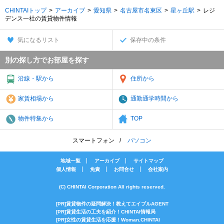
CHINTAIトップ
アーカイブ
愛知県
名古屋市名東区
星ヶ丘駅
レジ
デンス一社の賃貸物件情報
気になるリスト
保存中の条件
別の探し方でお部屋を探す
沿線・駅から
住所から
家賃相場から
通勤通学時間から
物件特集から
TOP
スマートフォン
パソコン
地域一覧
アーカイブ
サイトマップ
個人情報
免責
お問合せ
会社案内
(C) CHINTAI Corporation All rights reserved.
[PR]賃貸物件の疑問解決！教えてエイブルAGENT
[PR]賃貸生活の工夫を紹介！CHINTAI情報局
[PR]女性の賃貸生活を応援！Woman.CHINTAI