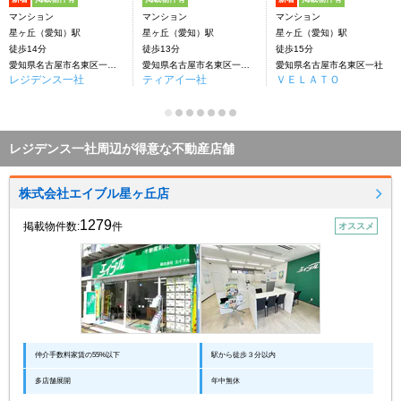
マンション
マンション
マンション
星ヶ丘（愛知）駅
星ヶ丘（愛知）駅
星ヶ丘（愛知）駅
徒歩14分
徒歩13分
徒歩15分
愛知県名古屋市名東区一社1丁目
愛知県名古屋市名東区一社１丁目
愛知県名古屋市名東区一社
レジデンス一社
ティアイ一社
ＶＥＬＡＴＯ
レジデンス一社周辺が得意な不動産店舗
株式会社エイブル星ヶ丘店
1279
掲載物件数:
件
オススメ
仲介手数料家賃の55%以下
駅から徒歩３分以内
多店舗展開
年中無休