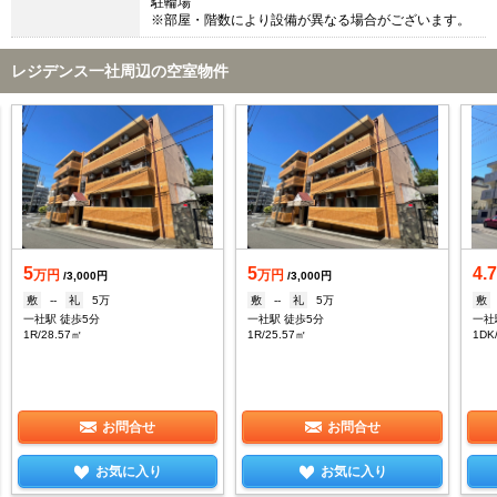
駐輪場
※部屋・階数により設備が異なる場合がございます。
レジデンス一社周辺の空室物件
5
5
4.
万円
万円
/3,000円
/3,000円
敷
--
礼
5万
敷
--
礼
5万
敷
一社駅 徒歩5分
一社駅 徒歩5分
一社
1R/28.57㎡
1R/25.57㎡
1DK
お問合せ
お問合せ
お気に入り
お気に入り