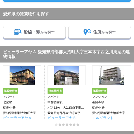
愛知県の賃貸物件を探す
沿線・駅
住所
から探す
から探す
ビューラーアヤＡ 愛知県海部郡大治町大字三本木字西之川周辺の建
物情報
掲載物件有
掲載物件有
掲載物件有
アパート
アパート
マンション
七宝駅
中村公園駅
甚目寺駅
徒歩44分
バス12分 大治西条下車：停歩12分
徒歩44分
愛知県海部郡大治町大字三本木字西之川
愛知県海部郡大治町大字三本木字西之川
愛知県海部郡大治町大字三本木字西之川
ビューラーアヤＡ
ビューラーアヤＢ
エルグランド