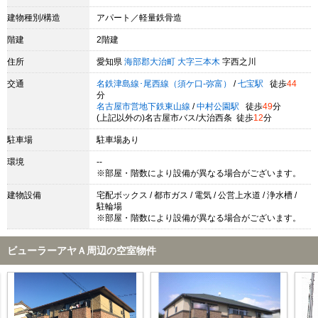
建物種別/構造
アパート／軽量鉄骨造
階建
2階建
住所
愛知県
海部郡大治町
大字三本木
字西之川
交通
名鉄津島線･尾西線（須ケ口-弥富）
/
七宝駅
徒歩
44
分
名古屋市営地下鉄東山線
/
中村公園駅
徒歩
49
分
(上記以外の)名古屋市バス/大治西条 徒歩
12
分
駐車場
駐車場あり
環境
--
※部屋・階数により設備が異なる場合がございます。
建物設備
宅配ボックス / 都市ガス / 電気 / 公営上水道 / 浄水槽 /
駐輪場
※部屋・階数により設備が異なる場合がございます。
ビューラーアヤＡ周辺の空室物件