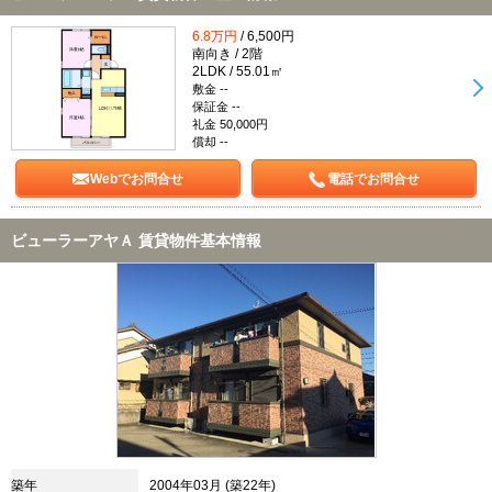
6.8万円
/ 6,500円
南向き / 2階
2LDK / 55.01㎡
敷金 --
保証金 --
礼金 50,000円
償却 --
Webでお問合せ
電話でお問合せ
ビューラーアヤＡ 賃貸物件基本情報
築年
2004年03月 (築22年)