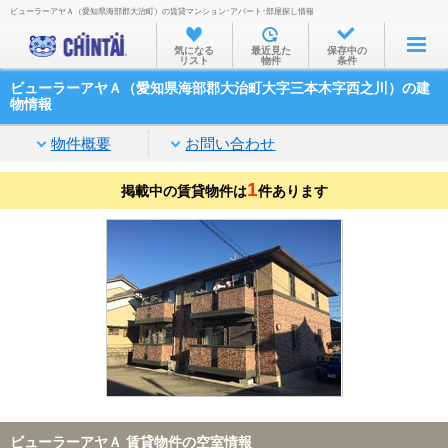
ビューラーアヤＡ（愛知県海部郡大治町）の賃貸マンション･アパート･部屋探し情報
お部屋を探す
気になる
最近見た
保存中の
リスト
物件
条件
沿線・駅から
ビューラーアヤＡ（愛知県海部郡大治町大字三本木字西之川）の建
住所から
物情報
家賃相場から
物件概要
お問い合わせ
通勤通学時間から
1
掲載中の賃貸物件は
件あります
物件特集から
不動産会社から
TOP
ビューラーアヤＡ 賃貸物件の空室情報