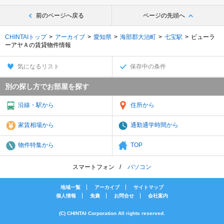
前のページへ戻る
ページの先頭へ
CHINTAIトップ
アーカイブ
愛知県
海部郡大治町
七宝駅
ビューラ
ーアヤＡの賃貸物件情報
気になるリスト
保存中の条件
別の探し方でお部屋を探す
沿線・駅から
住所から
家賃相場から
通勤通学時間から
物件特集から
TOP
スマートフォン
パソコン
地域一覧
アーカイブ
サイトマップ
個人情報
免責
お問合せ
会社案内
(C) CHINTAI Corporation All rights reserved.