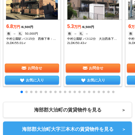
6.8
5.3
6
万円
万円
万
/6,500円
/6,500円
敷
--
礼
50,000円
敷
--
礼
--
敷
中村公園駅 バス15分 西條下車：停歩8分
中村公園駅 バス12分 大治西条下車：停歩12分
2LDK/55.01㎡
2LDK/50.43㎡
3LD
お問合せ
お問合せ
お気に入り
お気に入り
海部郡大治町の賃貸物件を見る
＞
海部郡大治町大字三本木の賃貸物件を見る
＞