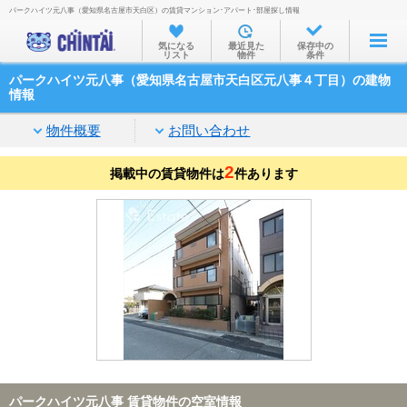
パークハイツ元八事（愛知県名古屋市天白区）の賃貸マンション･アパート･部屋探し情報
お部屋を探す
気になる
最近見た
保存中の
リスト
物件
条件
沿線・駅から
パークハイツ元八事（愛知県名古屋市天白区元八事４丁目）の建物
住所から
情報
家賃相場から
物件概要
お問い合わせ
通勤通学時間から
2
掲載中の賃貸物件は
件あります
物件特集から
不動産会社から
TOP
パークハイツ元八事 賃貸物件の空室情報