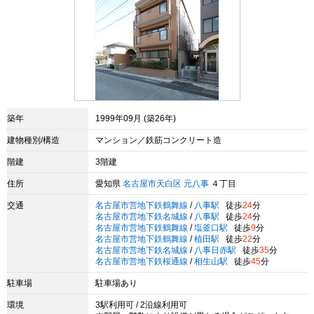
築年
1999年09月 (築26年)
建物種別/構造
マンション／鉄筋コンクリート造
階建
3階建
住所
愛知県
名古屋市天白区
元八事
４丁目
交通
名古屋市営地下鉄鶴舞線
/
八事駅
徒歩
24
分
名古屋市営地下鉄名城線
/
八事駅
徒歩
24
分
名古屋市営地下鉄鶴舞線
/
塩釜口駅
徒歩
9
分
名古屋市営地下鉄鶴舞線
/
植田駅
徒歩
22
分
名古屋市営地下鉄名城線
/
八事日赤駅
徒歩
35
分
名古屋市営地下鉄桜通線
/
相生山駅
徒歩
45
分
駐車場
駐車場あり
環境
3駅利用可 / 2沿線利用可