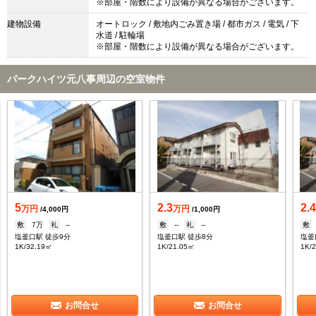
※部屋・階数により設備が異なる場合がございます。
建物設備
オートロック / 敷地内ごみ置き場 / 都市ガス / 電気 / 下
水道 / 駐輪場
※部屋・階数により設備が異なる場合がございます。
パークハイツ元八事周辺の空室物件
5
2.3
2.
万円
万円
/4,000円
/1,000円
敷
7万
礼
--
敷
--
礼
--
敷
塩釜口駅 徒歩9分
塩釜口駅 徒歩8分
塩釜
1K/32.19㎡
1K/21.05㎡
1K/
お問合せ
お問合せ