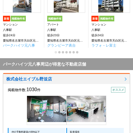
新着
掲載物件有
掲載物件有
新着
掲載物件有
マンション
アパート
マンション
八事駅
八事駅
八事駅
徒歩24分
徒歩23分
徒歩24分
愛知県名古屋市天白区元八事４丁目
愛知県名古屋市天白区元八事4丁目
愛知県名古屋市天白区元八事
パークハイツ元八事
グランビーア表台
ラフォ－レ富士
パークハイツ元八事周辺が得意な不動産店舗
株式会社エイブル野並店
1030
掲載物件数:
件
オススメ
仲介手数料家賃の55%以下
駐車場有