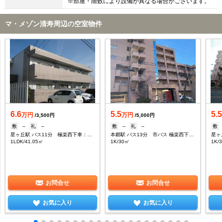
※部屋・階数により設備が異なる場合がございます。
マ・メゾン清寿周辺の空室物件
6.6
5.5
5.
万円
万円
/3,500円
/5,000円
敷
--
礼
--
敷
--
礼
--
敷
星ヶ丘駅 バス11分 極楽西下車：停歩4分
本郷駅 バス13分 市バス 極楽西下車：停歩2分
1LDK/41.05㎡
1K/30㎡
1K/
お問合せ
お問合せ
お気に入り
お気に入り