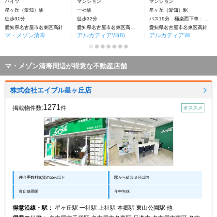
ハイツ
マンション
マンション
星ヶ丘（愛知）駅
一社駅
星ヶ丘（愛知）駅
徒歩31分
徒歩32分
バス19分 極楽西下車：停歩2分
愛知県名古屋市名東区高針
愛知県名古屋市名東区高針4丁目
愛知県名古屋市名東区高針
マ・メゾン清寿
アルカディアⅧ(8)
アルカディアⅧ
マ・メゾン清寿周辺が得意な不動産店舗
株式会社エイブル星ヶ丘店
1271
掲載物件数:
件
オススメ
仲介手数料家賃の55%以下
駅から徒歩３分以内
多店舗展開
年中無休
得意沿線・駅：
星ヶ丘駅 一社駅 上社駅 本郷駅 東山公園駅 他