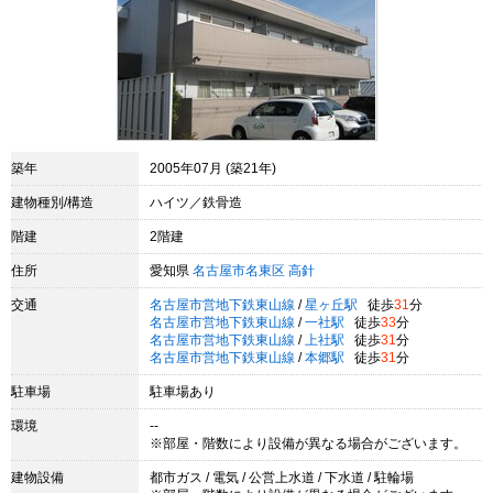
築年
2005年07月 (築21年)
建物種別/構造
ハイツ／鉄骨造
階建
2階建
住所
愛知県
名古屋市名東区
高針
交通
名古屋市営地下鉄東山線
/
星ヶ丘駅
徒歩
31
分
名古屋市営地下鉄東山線
/
一社駅
徒歩
33
分
名古屋市営地下鉄東山線
/
上社駅
徒歩
31
分
名古屋市営地下鉄東山線
/
本郷駅
徒歩
31
分
駐車場
駐車場あり
環境
--
※部屋・階数により設備が異なる場合がございます。
建物設備
都市ガス / 電気 / 公営上水道 / 下水道 / 駐輪場