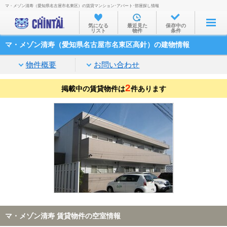
マ・メゾン清寿（愛知県名古屋市名東区）の賃貸マンション･アパート･部屋探し情報
お部屋を探す
気になる
最近見た
保存中の
リスト
物件
条件
沿線・駅から
マ・メゾン清寿（愛知県名古屋市名東区高針）の建物情報
住所から
物件概要
お問い合わせ
家賃相場から
2
掲載中の賃貸物件は
通勤通学時間から
件あります
物件特集から
不動産会社から
TOP
マ・メゾン清寿 賃貸物件の空室情報