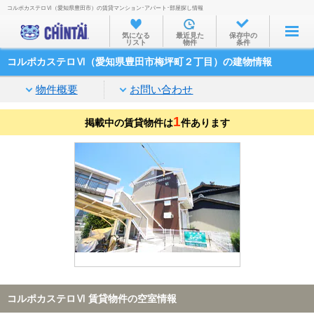
コルポカステロⅥ（愛知県豊田市）の賃貸マンション･アパート･部屋探し情報
お部屋を探す
気になる
最近見た
保存中の
リスト
物件
条件
沿線・駅から
コルポカステロⅥ（愛知県豊田市梅坪町２丁目）の建物情報
住所から
物件概要
お問い合わせ
家賃相場から
1
掲載中の賃貸物件は
通勤通学時間から
件あります
物件特集から
不動産会社から
TOP
コルポカステロⅥ 賃貸物件の空室情報