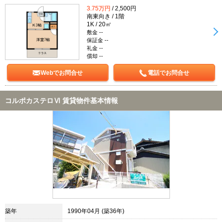
3.75万円
/ 2,500円
南東向き / 1階
1K / 20㎡
敷金 --
保証金 --
礼金 --
償却 --
Webでお問合せ
電話でお問合せ
コルポカステロⅥ 賃貸物件基本情報
築年
1990年04月 (築36年)