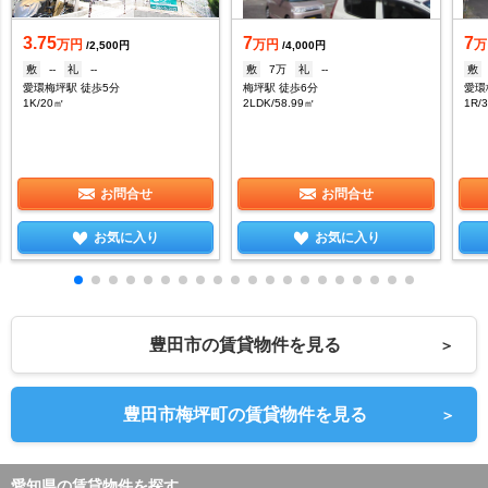
3.75
7
7
万円
万円
万
/2,500円
/4,000円
敷
--
礼
--
敷
7万
礼
--
敷
愛環梅坪駅 徒歩5分
梅坪駅 徒歩6分
愛環
1K/20㎡
2LDK/58.99㎡
1R/
お問合せ
お問合せ
お気に入り
お気に入り
豊田市の賃貸物件を見る
＞
豊田市梅坪町の賃貸物件を見る
＞
愛知県の賃貸物件を探す