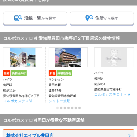
沿線・駅
住所
から探す
から探す
コルポカステロⅥ 愛知県豊田市梅坪町２丁目周辺の建物情報
ハイツ
新着
掲載物件有
新着
掲載物件有
梅坪駅
ハイツ
マンション
徒歩6分
梅坪駅
豊田市駅
愛知県豊田市梅坪町
徒歩11分
徒歩27分
コルポカステロⅠ－Ａ
愛知県豊田市梅坪町２丁目
愛知県豊田市梅坪町
コルポカステロⅥ
シャトー永明
コルポカステロⅥ周辺が得意な不動産店舗
株式会社エイブル豊田店