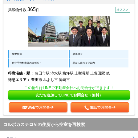
365
掲載物件数:
件
オススメ
年中無休
駐車場有
仲介手数料家賃の55%以下
駅から徒歩３分以内
得意沿線・駅：
豊田市駅 浄水駅 梅坪駅 上挙母駅 上豊田駅 他
得意エリア：
豊田市 みよし市 岡崎市
この物件はLINEで不動産会社へお問合せができます！
友だち追加してLINEでお問合せ（無料）
Webでお問合せ
電話でお問合せ
コルポカステロⅥの住所から空室を再検索