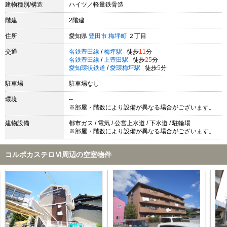
建物種別/構造
ハイツ／軽量鉄骨造
階建
2階建
住所
愛知県
豊田市
梅坪町
２丁目
交通
名鉄豊田線
/
梅坪駅
徒歩
11
分
名鉄豊田線
/
上豊田駅
徒歩
25
分
愛知環状鉄道
/
愛環梅坪駅
徒歩
5
分
駐車場
駐車場なし
環境
--
※部屋・階数により設備が異なる場合がございます。
建物設備
都市ガス / 電気 / 公営上水道 / 下水道 / 駐輪場
※部屋・階数により設備が異なる場合がございます。
コルポカステロⅥ周辺の空室物件