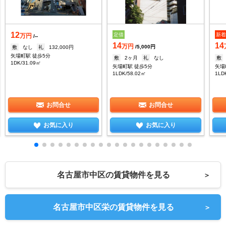
12
定借
新
万円
/--
14
14
万円
/5,000円
敷
なし
礼
132,000円
矢場町駅 徒歩5分
敷
2ヶ月
礼
なし
敷
1DK/31.09㎡
矢場町駅 徒歩5分
矢場
1LDK/58.02㎡
1LD
お問合せ
お問合せ
お気に入り
お気に入り
名古屋市中区の賃貸物件を見る
＞
名古屋市中区栄の賃貸物件を見る
＞