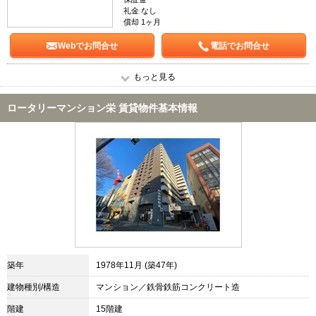
礼金 なし
償却 1ヶ月
Webでお問合せ
電話でお問合せ
もっと見る
ロータリーマンション栄 賃貸物件基本情報
築年
1978年11月 (築47年)
建物種別/構造
マンション／鉄骨鉄筋コンクリート造
階建
15階建