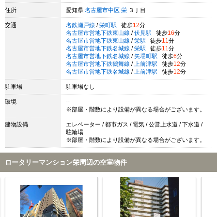
住所
愛知県
名古屋市中区
栄
３丁目
交通
名鉄瀬戸線
/
栄町駅
徒歩
12
分
名古屋市営地下鉄東山線
/
伏見駅
徒歩
16
分
名古屋市営地下鉄東山線
/
栄駅
徒歩
11
分
名古屋市営地下鉄名城線
/
栄駅
徒歩
11
分
名古屋市営地下鉄名城線
/
矢場町駅
徒歩
6
分
名古屋市営地下鉄鶴舞線
/
上前津駅
徒歩
12
分
名古屋市営地下鉄名城線
/
上前津駅
徒歩
12
分
駐車場
駐車場なし
環境
--
※部屋・階数により設備が異なる場合がございます。
建物設備
エレベーター / 都市ガス / 電気 / 公営上水道 / 下水道 /
駐輪場
※部屋・階数により設備が異なる場合がございます。
ロータリーマンション栄周辺の空室物件