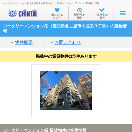
ロータリーマンション栄（愛知県名古屋市中区）の賃貸マンション･アパート･部屋探し情報
お部屋を探す
気になる
最近見た
保存中の
リスト
物件
条件
沿線・駅から
ロータリーマンション栄（愛知県名古屋市中区栄３丁目）の建物情
住所から
報
家賃相場から
物件概要
お問い合わせ
通勤通学時間から
5
掲載中の賃貸物件は
件あります
物件特集から
不動産会社から
TOP
ロータリーマンション栄 賃貸物件の空室情報