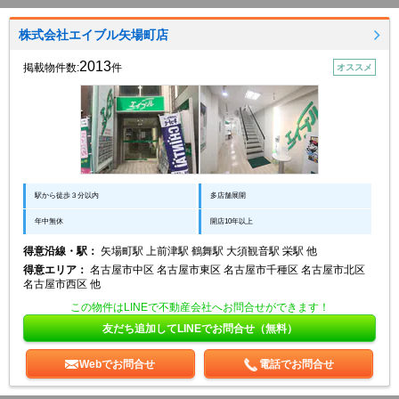
株式会社エイブル矢場町店
2013
掲載物件数:
件
オススメ
駅から徒歩３分以内
多店舗展開
年中無休
開店10年以上
得意沿線・駅：
矢場町駅 上前津駅 鶴舞駅 大須観音駅 栄駅 他
得意エリア：
名古屋市中区 名古屋市東区 名古屋市千種区 名古屋市北区
名古屋市西区 他
この物件はLINEで不動産会社へお問合せができます！
友だち追加してLINEでお問合せ（無料）
Webでお問合せ
電話でお問合せ