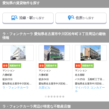
愛知県の賃貸物件を探す
沿線・駅
住所
から探す
から探す
ラ・フォンテカーラ 愛知県名古屋市中川区松年町３丁目周辺の建物
情報
新着
掲載物件有
新着
掲載物件有
新着
掲載物件有
マンション
マンション
マンション
六番町駅
六番町駅
名古屋駅
徒歩22分
徒歩24分
バス25分 玉船町三丁目下車：停歩3分
愛知県名古屋市中川区松年町３丁目
愛知県名古屋市中川区松年町
愛知県名古屋市中川区松年町４丁目
ラ・フォンテカーラ
久田ビル
マイハウス コンカドー
ル
ラ・フォンテカーラ周辺が得意な不動産店舗