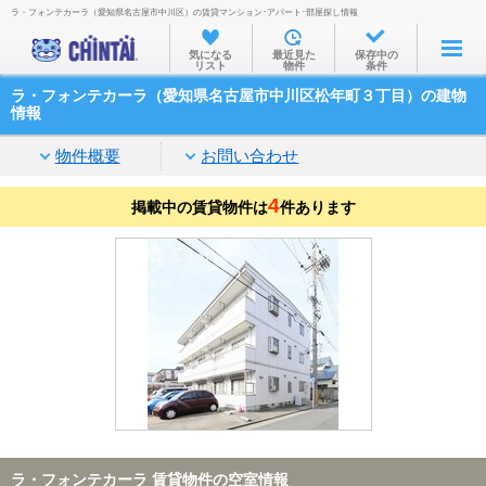
ラ・フォンテカーラ（愛知県名古屋市中川区）の賃貸マンション･アパート･部屋探し情報
お部屋を探す
気になる
最近見た
保存中の
リスト
物件
条件
沿線・駅から
ラ・フォンテカーラ（愛知県名古屋市中川区松年町３丁目）の建物
住所から
情報
家賃相場から
物件概要
お問い合わせ
通勤通学時間から
4
掲載中の賃貸物件は
件あります
物件特集から
不動産会社から
TOP
ラ・フォンテカーラ 賃貸物件の空室情報