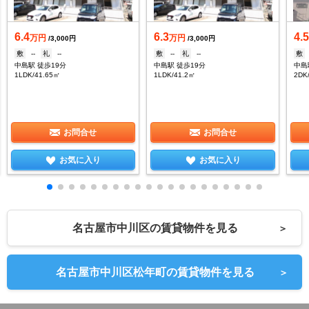
6.4
6.3
4.
万円
万円
/3,000円
/3,000円
敷
--
礼
--
敷
--
礼
--
敷
中島駅 徒歩19分
中島駅 徒歩19分
中島
1LDK/41.65㎡
1LDK/41.2㎡
2DK
お問合せ
お問合せ
お気に入り
お気に入り
名古屋市中川区の賃貸物件を見る
＞
名古屋市中川区松年町の賃貸物件を見る
＞