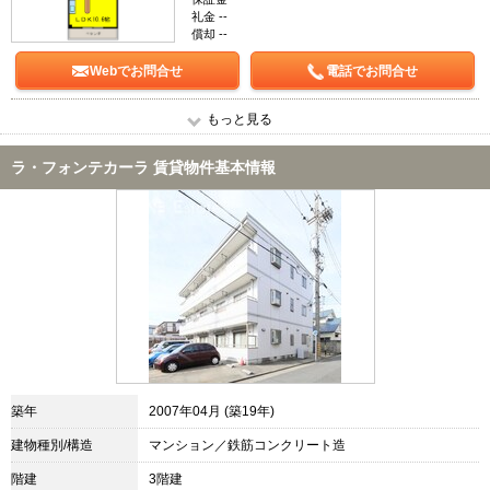
礼金 --
償却 --
Webでお問合せ
電話でお問合せ
もっと見る
ラ・フォンテカーラ 賃貸物件基本情報
築年
2007年04月 (築19年)
建物種別/構造
マンション／鉄筋コンクリート造
階建
3階建