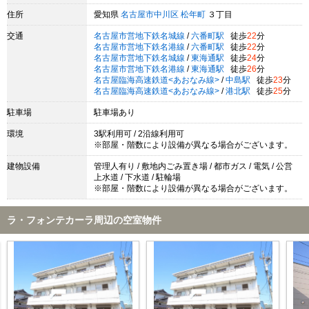
住所
愛知県
名古屋市中川区
松年町
３丁目
交通
名古屋市営地下鉄名城線
/
六番町駅
徒歩
22
分
名古屋市営地下鉄名港線
/
六番町駅
徒歩
22
分
名古屋市営地下鉄名城線
/
東海通駅
徒歩
24
分
名古屋市営地下鉄名港線
/
東海通駅
徒歩
26
分
名古屋臨海高速鉄道<あおなみ線>
/
中島駅
徒歩
23
分
名古屋臨海高速鉄道<あおなみ線>
/
港北駅
徒歩
25
分
駐車場
駐車場あり
環境
3駅利用可 / 2沿線利用可
※部屋・階数により設備が異なる場合がございます。
建物設備
管理人有り / 敷地内ごみ置き場 / 都市ガス / 電気 / 公営
上水道 / 下水道 / 駐輪場
※部屋・階数により設備が異なる場合がございます。
ラ・フォンテカーラ周辺の空室物件