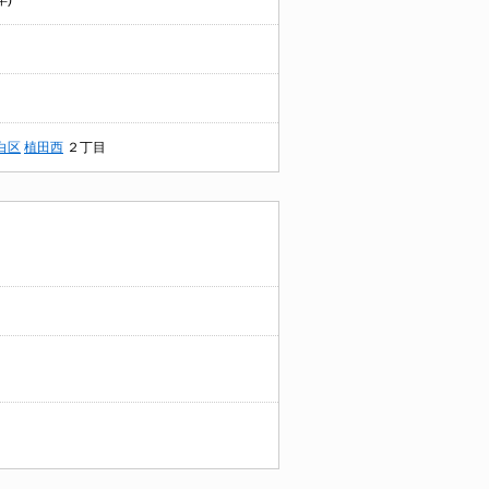
年)
白区
植田西
２丁目