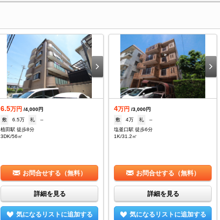
6.5
4
万円
万円
/4,000円
/3,000円
敷
6.5万
礼
--
敷
4万
礼
--
植田駅 徒歩8分
塩釜口駅 徒歩6分
3DK/56㎡
1K/31.2㎡
お問合せする（無料）
お問合せする（無料）
詳細を見る
詳細を見る
気になるリストに追加する
気になるリストに追加する