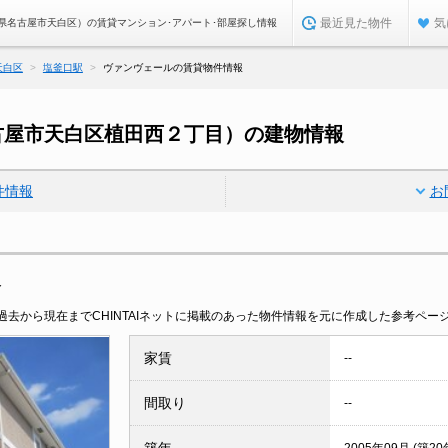
最近見た物件
気
県名古屋市天白区）の賃貸マンション･アパート･部屋探し情報
天白区
塩釜口駅
ヴァンヴェールの賃貸物件情報
古屋市天白区植田西２丁目）の建物情報
件情報
お
報
去から現在までCHINTAIネットに掲載のあった物件情報を元に作成した参考ペー
家賃
--
間取り
--