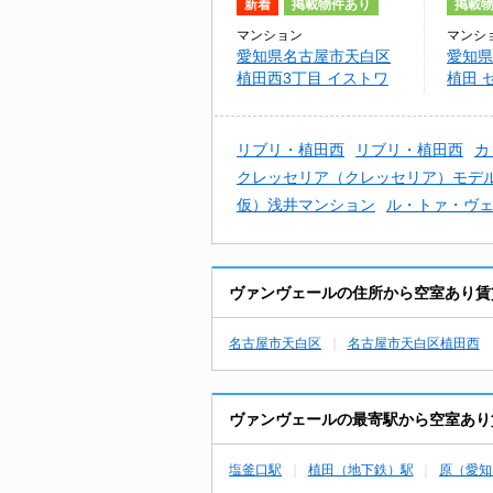
新着
掲載物件あり
掲載
マンション
マンシ
愛知県名古屋市天白区
愛知県
植田西3丁目 イストワ
植田 
ール植田
植田
リブリ・植田西
リブリ・植田西
カ
クレッセリア（クレッセリア）モデ
仮）浅井マンション
ル・トァ・ヴ
ヴァンヴェールの住所から空室あり賃
名古屋市天白区
名古屋市天白区植田西
ヴァンヴェールの最寄駅から空室あり
塩釜口駅
植田（地下鉄）駅
原（愛知