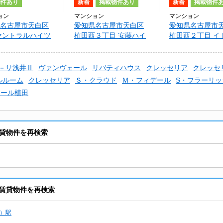
物件あり
新着
掲載物件あり
新着
掲載物件
ョン
マンション
マンション
名古屋市天白区
愛知県名古屋市天白区
愛知県名古屋市
セントラルハイツ
植田西３丁目 安藤ハイ
植田西２丁目 イ
ツ
ンション植田
－サ浅井Ⅱ
ヴァンヴェール
リバティハウス
クレッセリア
クレッセ
ルルーム
クレッセリア
Ｓ・クラウド
Ｍ・フィデール
S・フラーリッ
ェール植田
貸物件を再検索
賃貸物件を再検索
）駅