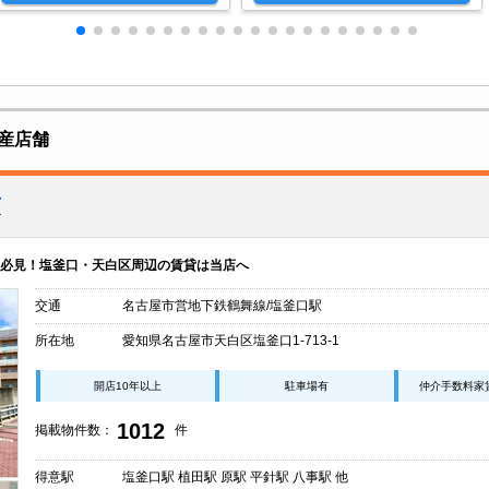
産店舗
店
必見！塩釜口・天白区周辺の賃貸は当店へ
交通
名古屋市営地下鉄鶴舞線/塩釜口駅
所在地
愛知県名古屋市天白区塩釜口1-713-1
開店10年以上
駐車場有
仲介手数料家
1012
掲載物件数：
件
得意駅
塩釜口駅 植田駅 原駅 平針駅 八事駅 他