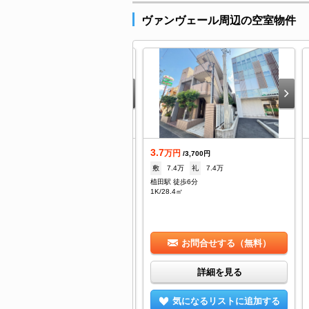
ヴァンヴェール周辺の空室物件
3.7
万円
万円
/3,000円
/3,700円
--
礼
--
敷
7.4万
礼
7.4万
釜口駅 徒歩7分
植田駅 徒歩6分
/24.84㎡
1K/28.4㎡
お問合せする（無料）
お問合せする（無料）
詳細を見る
詳細を見る
気になるリストに追加する
気になるリストに追加する