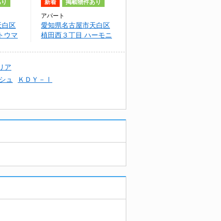
あり
新着
掲載物件あり
アパート
天白区
愛知県名古屋市天白区
トウマ
植田西３丁目 ハーモニ
ーテラス植田西
リア
シュ
ＫＤＹ－Ⅰ