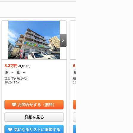
3.3
6.4
万円
万円
/3,000円
/4,000円
敷
--
礼
--
敷
なし
礼
なし
塩釜口駅 徒歩4分
植田駅 徒歩5分
1K/24.75㎡
1LDK/30.99㎡
お問合せする（無料）
お問合せする（無料）
詳細を見る
詳細を見る
気になるリストに追加する
気になるリストに追加する