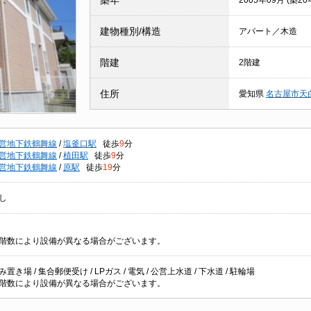
築年
2005年09月 (築20
建物種別/構造
アパート／木造
階建
2階建
住所
愛知県
名古屋市天
営地下鉄鶴舞線
/
塩釜口駅
徒歩
9
分
営地下鉄鶴舞線
/
植田駅
徒歩
9
分
営地下鉄鶴舞線
/
原駅
徒歩
19
分
し
階数により設備が異なる場合がございます。
置き場 / 集合郵便受け / LPガス / 電気 / 公営上水道 / 下水道 / 駐輪場
階数により設備が異なる場合がございます。