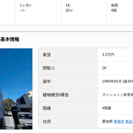
1ヶ月/--
1K
南西
--/--
20㎡
4階
件基本情報
家賃
3.3万円
間取り
1K
築年
1990年05月 (築36
建物種別/構造
マンション／鉄骨
階建
4階建
住所
愛知県
豊橋市
東田