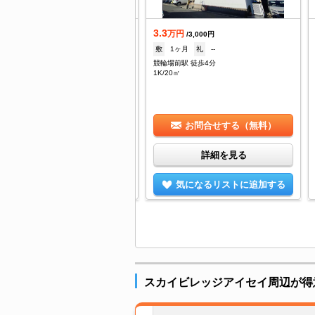
.9
3.3
万円
万円
/5,500円
/3,000円
--
礼
1ヶ月
敷
1ヶ月
礼
--
原駅 徒歩7分
競輪場前駅 徒歩4分
DK/60.5㎡
1K/20㎡
お問合せする（無料）
お問合せする（無料）
詳細を見る
詳細を見る
気になるリストに追加する
気になるリストに追加する
スカイビレッジアイセイ周辺が得