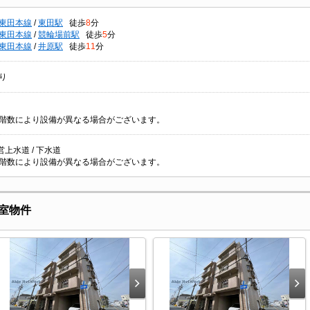
東田本線
/
東田駅
徒歩
8
分
東田本線
/
競輪場前駅
徒歩
5
分
東田本線
/
井原駅
徒歩
11
分
り
階数により設備が異なる場合がございます。
公営上水道 / 下水道
階数により設備が異なる場合がございます。
室物件