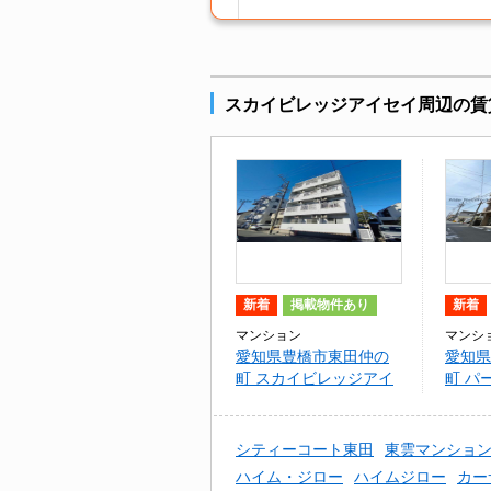
スカイビレッジアイセイ周辺の賃
新着
掲載物件あり
新着
マンション
マンシ
愛知県豊橋市東田仲の
愛知県
町 スカイビレッジアイ
町 パ
セイ
シティーコート東田
東雲マンショ
ハイム・ジロー
ハイムジロー
カー