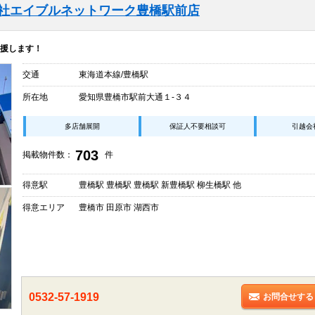
会社エイブルネットワーク豊橋駅前店
援します！
交通
東海道本線/豊橋駅
所在地
愛知県豊橋市駅前大通１-３４
多店舗展開
保証人不要相談可
引越会
703
掲載物件数：
件
得意駅
豊橋駅 豊橋駅 豊橋駅 新豊橋駅 柳生橋駅 他
得意エリア
豊橋市 田原市 湖西市
0532-57-1919
お問合せする