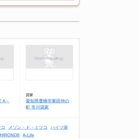
貸家
 A－
愛知県豊橋市東田仲の
町 市川貸家
ツコ
メゾン・ド・ミツコ
ハイツ栄
IRONO8
A‐Life