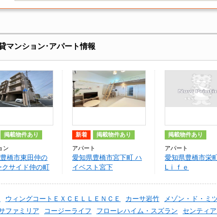
貸マンション･アパート情報
掲載物件あり
新着
掲載物件あり
掲載物件あり
ョン
アパート
アパート
豊橋市東田仲の
愛知県豊橋市宮下町 ハ
愛知県豊橋市栄町
ークサイド仲の町
イベスト宮下
Lⅰｆｅ
ン
ウィングコートＥＸＣＥＬＬＥＮＣＥ
カーサ岩竹
メゾン・ド・ミ
サファミリア
コージーライフ
フローレハイム・スズラン
センティアH