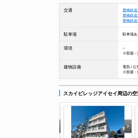
交通
豊橋鉄道
豊橋鉄道
豊橋鉄道
駐車場
駐車場あ
環境
--
※部屋・
建物設備
電気 / 
※部屋・
スカイビレッジアイセイ周辺の空