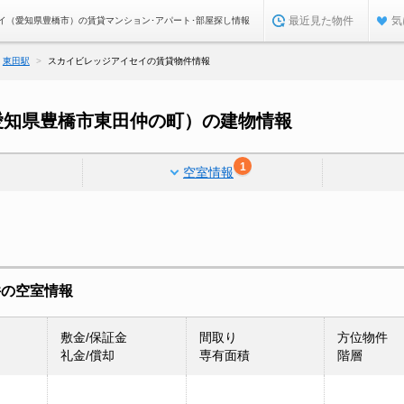
最近見た物件
気
イ（愛知県豊橋市）の賃貸マンション･アパート･部屋探し情報
東田駅
スカイビレッジアイセイの賃貸物件情報
愛知県豊橋市東田仲の町）の建物情報
1
空室情報
件の空室情報
敷金/保証金
間取り
方位物件
礼金/償却
専有面積
階層