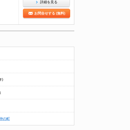
詳細を見る
お問合せする (無料)
年)
造
仲の町