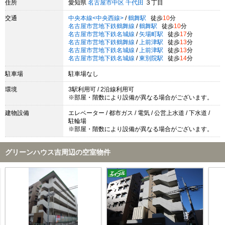
住所
愛知県
名古屋市中区
千代田
３丁目
交通
中央本線<中央西線>
/
鶴舞駅
徒歩
10
分
名古屋市営地下鉄鶴舞線
/
鶴舞駅
徒歩
10
分
名古屋市営地下鉄名城線
/
矢場町駅
徒歩
17
分
名古屋市営地下鉄鶴舞線
/
上前津駅
徒歩
13
分
名古屋市営地下鉄名城線
/
上前津駅
徒歩
13
分
名古屋市営地下鉄名城線
/
東別院駅
徒歩
14
分
駐車場
駐車場なし
環境
3駅利用可 / 2沿線利用可
※部屋・階数により設備が異なる場合がございます。
建物設備
エレベーター / 都市ガス / 電気 / 公営上水道 / 下水道 /
駐輪場
※部屋・階数により設備が異なる場合がございます。
グリーンハウス吉周辺の空室物件