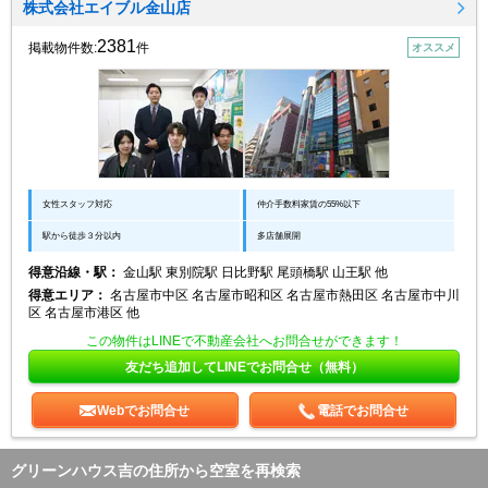
株式会社エイブル金山店
2381
掲載物件数:
件
オススメ
女性スタッフ対応
仲介手数料家賃の55%以下
駅から徒歩３分以内
多店舗展開
得意沿線・駅：
金山駅 東別院駅 日比野駅 尾頭橋駅 山王駅 他
得意エリア：
名古屋市中区 名古屋市昭和区 名古屋市熱田区 名古屋市中川
区 名古屋市港区 他
この物件はLINEで不動産会社へお問合せができます！
友だち追加してLINEでお問合せ（無料）
Webでお問合せ
電話でお問合せ
グリーンハウス吉の住所から空室を再検索