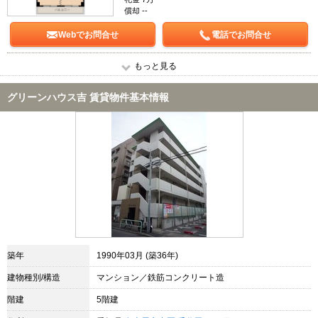
償却 --
Webでお問合せ
電話でお問合せ
もっと見る
グリーンハウス吉 賃貸物件基本情報
築年
1990年03月 (築36年)
建物種別/構造
マンション／鉄筋コンクリート造
階建
5階建