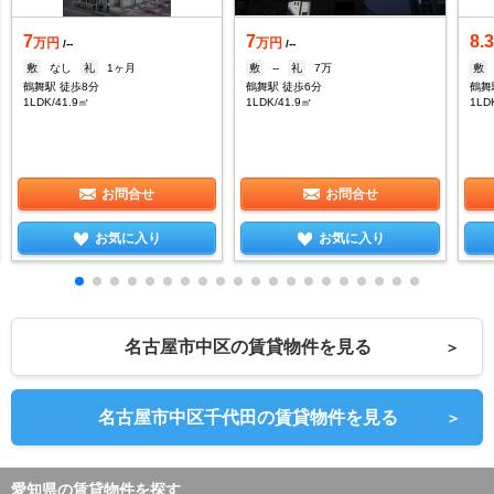
7
7
8.
万円
万円
/--
/--
敷
なし
礼
1ヶ月
敷
--
礼
7万
敷
鶴舞駅 徒歩8分
鶴舞駅 徒歩6分
鶴舞
1LDK/41.9㎡
1LDK/41.9㎡
1LD
お問合せ
お問合せ
お気に入り
お気に入り
名古屋市中区の賃貸物件を見る
＞
名古屋市中区千代田の賃貸物件を見る
＞
愛知県の賃貸物件を探す