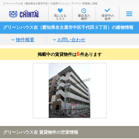
グリーンハウス吉（愛知県名古屋市中区）の賃貸マンション･アパート･部屋探し情報
お部屋を探す
気になる
最近見た
保存中の
リスト
物件
条件
沿線・駅から
グリーンハウス吉（愛知県名古屋市中区千代田３丁目）の建物情報
住所から
物件概要
お問い合わせ
家賃相場から
6
掲載中の賃貸物件は
通勤通学時間から
件あります
物件特集から
不動産会社から
TOP
グリーンハウス吉 賃貸物件の空室情報