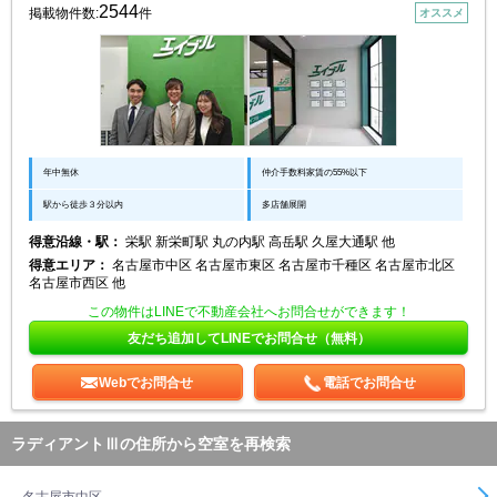
2544
掲載物件数:
件
オススメ
年中無休
仲介手数料家賃の55%以下
駅から徒歩３分以内
多店舗展開
得意沿線・駅：
栄駅 新栄町駅 丸の内駅 高岳駅 久屋大通駅 他
得意エリア：
名古屋市中区 名古屋市東区 名古屋市千種区 名古屋市北区
名古屋市西区 他
この物件はLINEで不動産会社へお問合せができます！
友だち追加してLINEでお問合せ（無料）
Webでお問合せ
電話でお問合せ
ラディアントⅢの住所から空室を再検索