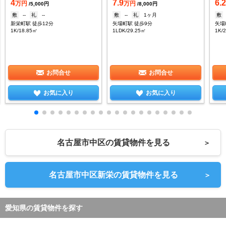
4
7.9
6.
万円
万円
/5,000円
/8,000円
敷
--
礼
--
敷
--
礼
1ヶ月
敷
新栄町駅 徒歩12分
矢場町駅 徒歩9分
矢場
1K/18.85㎡
1LDK/29.25㎡
1K/
お問合せ
お問合せ
お気に入り
お気に入り
名古屋市中区の賃貸物件を見る
＞
名古屋市中区新栄の賃貸物件を見る
＞
愛知県の賃貸物件を探す