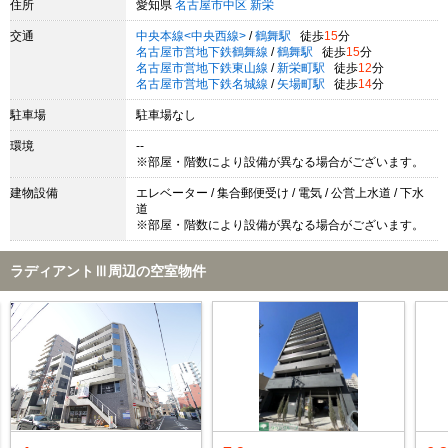
住所
愛知県
名古屋市中区
新栄
交通
中央本線<中央西線>
/
鶴舞駅
徒歩
15
分
名古屋市営地下鉄鶴舞線
/
鶴舞駅
徒歩
15
分
名古屋市営地下鉄東山線
/
新栄町駅
徒歩
12
分
名古屋市営地下鉄名城線
/
矢場町駅
徒歩
14
分
駐車場
駐車場なし
環境
--
※部屋・階数により設備が異なる場合がございます。
建物設備
エレベーター / 集合郵便受け / 電気 / 公営上水道 / 下水
道
※部屋・階数により設備が異なる場合がございます。
ラディアントⅢ周辺の空室物件