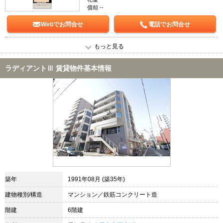
償却 --
Webでお問合せ
電話でお問合せ
もっと見る
ラディアントⅢ 賃貸物件基本情報
築年
1991年08月 (築35年)
建物種別/構造
マンション／鉄筋コンクリート造
階建
6階建