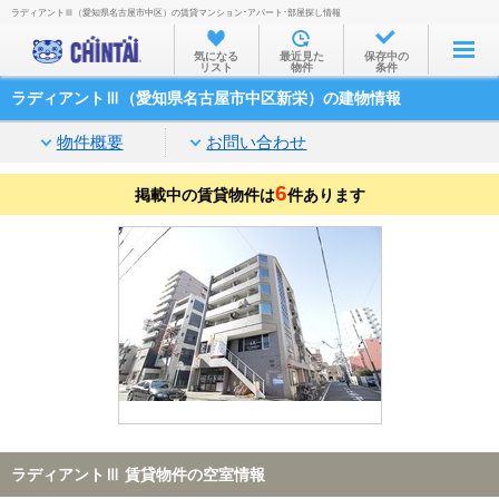
ラディアントⅢ（愛知県名古屋市中区）の賃貸マンション･アパート･部屋探し情報
お部屋を探す
気になる
最近見た
保存中の
リスト
物件
条件
沿線・駅から
ラディアントⅢ（愛知県名古屋市中区新栄）の建物情報
住所から
物件概要
お問い合わせ
家賃相場から
6
掲載中の賃貸物件は
通勤通学時間から
件あります
物件特集から
不動産会社から
TOP
ラディアントⅢ 賃貸物件の空室情報