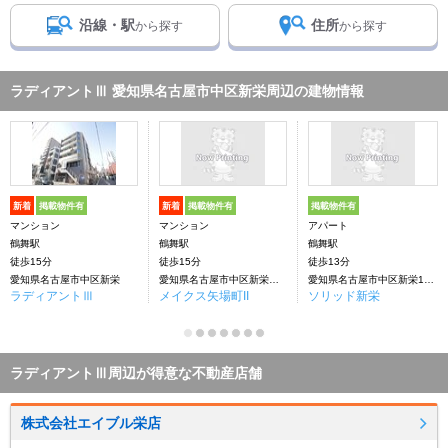
沿線・駅
住所
から探す
から探す
ラディアントⅢ 愛知県名古屋市中区新栄周辺の建物情報
新着
掲載物件有
新着
掲載物件有
掲載物件有
マンション
マンション
アパート
鶴舞駅
鶴舞駅
鶴舞駅
徒歩15分
徒歩15分
徒歩13分
愛知県名古屋市中区新栄
愛知県名古屋市中区新栄１丁目
愛知県名古屋市中区新栄1丁目
ラディアントⅢ
メイクス矢場町II
ソリッド新栄
ラディアントⅢ周辺が得意な不動産店舗
株式会社エイブル栄店