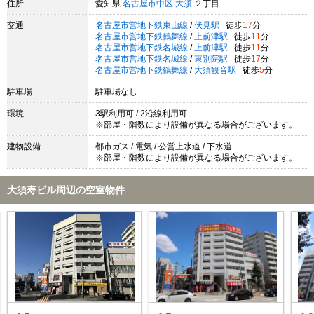
住所
愛知県
名古屋市中区
大須
２丁目
交通
名古屋市営地下鉄東山線
/
伏見駅
徒歩
17
分
名古屋市営地下鉄鶴舞線
/
上前津駅
徒歩
11
分
名古屋市営地下鉄名城線
/
上前津駅
徒歩
11
分
名古屋市営地下鉄名城線
/
東別院駅
徒歩
17
分
名古屋市営地下鉄鶴舞線
/
大須観音駅
徒歩
5
分
駐車場
駐車場なし
環境
3駅利用可 / 2沿線利用可
※部屋・階数により設備が異なる場合がございます。
建物設備
都市ガス / 電気 / 公営上水道 / 下水道
※部屋・階数により設備が異なる場合がございます。
大須寿ビル周辺の空室物件