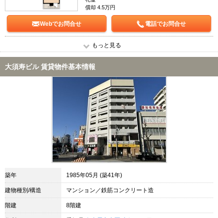
償却 4.5万円
Webでお問合せ
電話でお問合せ
もっと見る
大須寿ビル 賃貸物件基本情報
築年
1985年05月 (築41年)
建物種別/構造
マンション／鉄筋コンクリート造
階建
8階建