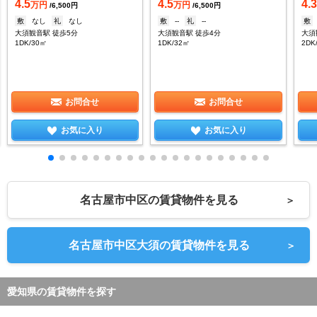
4.5
4.5
4.
万円
万円
/6,500円
/6,500円
敷
なし
礼
なし
敷
--
礼
--
敷
大須観音駅 徒歩5分
大須観音駅 徒歩4分
大須
1DK/30㎡
1DK/32㎡
2DK
お問合せ
お問合せ
お気に入り
お気に入り
名古屋市中区の賃貸物件を見る
＞
名古屋市中区大須の賃貸物件を見る
＞
愛知県の賃貸物件を探す