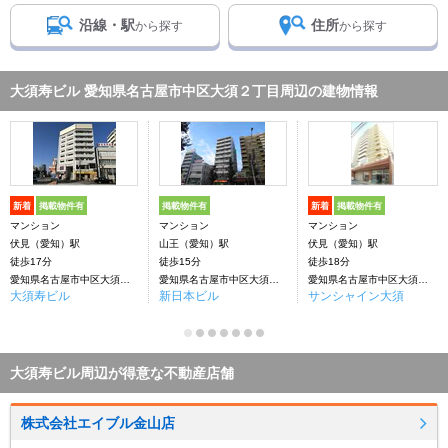
沿線・駅
住所
から探す
から探す
大須寿ビル 愛知県名古屋市中区大須２丁目周辺の建物情報
新着
掲載物件有
掲載物件有
新着
掲載物件有
マンション
マンション
マンション
伏見（愛知）駅
山王（愛知）駅
伏見（愛知）駅
徒歩17分
徒歩15分
徒歩18分
愛知県名古屋市中区大須２丁目
愛知県名古屋市中区大須２丁目
愛知県名古屋市中区大須２丁目
大須寿ビル
新日本ビル
サンシャイン大須
大須寿ビル周辺が得意な不動産店舗
株式会社エイブル金山店