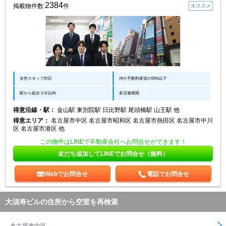
2384
掲載物件数:
件
オススメ
女性スタッフ対応
仲介手数料家賃の55%以下
駅から徒歩３分以内
多店舗展開
得意沿線・駅：
金山駅 東別院駅 日比野駅 尾頭橋駅 山王駅 他
得意エリア：
名古屋市中区 名古屋市昭和区 名古屋市熱田区 名古屋市中川
区 名古屋市港区 他
この物件はLINEで不動産会社へお問合せができます！
友だち追加してLINEでお問合せ（無料）
Webでお問合せ
電話でお問合せ
大須寿ビルの住所から空室を再検索