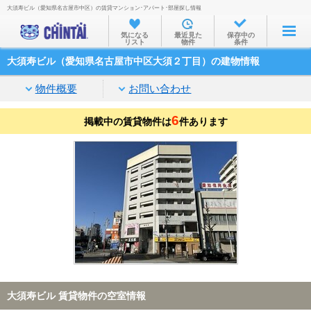
大須寿ビル（愛知県名古屋市中区）の賃貸マンション･アパート･部屋探し情報
お部屋を探す
気になる
最近見た
保存中の
リスト
物件
条件
沿線・駅から
大須寿ビル（愛知県名古屋市中区大須２丁目）の建物情報
住所から
物件概要
お問い合わせ
家賃相場から
6
掲載中の賃貸物件は
通勤通学時間から
件あります
物件特集から
不動産会社から
TOP
大須寿ビル 賃貸物件の空室情報