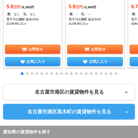
5.9
5.9
6.
万円
万円
/3,300円
/3,300円
敷
なし
礼
なし
敷
--
礼
--
敷
荒子川公園駅 徒歩19分
荒子川公園駅 徒歩20分
荒子
2LDK/60.21㎡
2LDK/60.21㎡
4DK
お問合せ
お問合せ
お気に入り
お気に入り
名古屋市港区の賃貸物件を見る
＞
名古屋市港区高木町の賃貸物件を見る
＞
愛知県の賃貸物件を探す