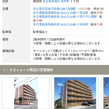
住所
愛知県
名古屋市港区
高木町
１丁目
交通
名古屋市営地下鉄東山線
/
高畑駅
バス
18
分：停歩
3
分
名古屋臨海高速鉄道<あおなみ線>
/
港北駅
徒歩
30
分
名古屋臨海高速鉄道<あおなみ線>
/
荒子川公園駅
徒
歩
20
分
名古屋臨海高速鉄道<あおなみ線>
/
稲永駅
徒歩
31
分
駐車場
駐車場あり
環境
2駅利用可 / 2沿線利用可
※部屋・階数により設備が異なる場合がございます。
建物設備
オートロック / 宅配ボックス / エレベーター / 都市ガス
/ 電気 / 公営上水道 / 下水道 / 駐輪場 / 平面駐車場
※部屋・階数により設備が異なる場合がございます。
Ｉ・ＳＱｕａｒｅ周辺の空室物件