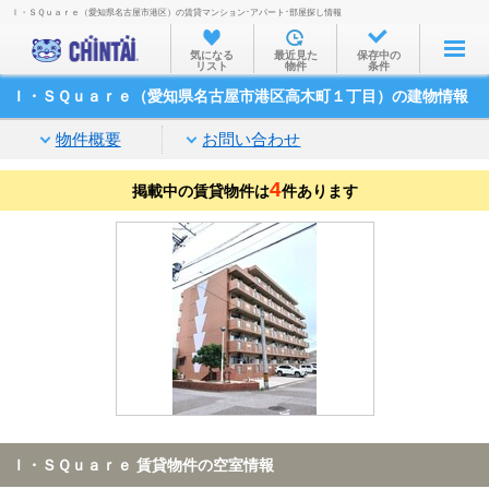
Ｉ・ＳＱｕａｒｅ（愛知県名古屋市港区）の賃貸マンション･アパート･部屋探し情報
お部屋を探す
気になる
最近見た
保存中の
リスト
物件
条件
沿線・駅から
Ｉ・ＳＱｕａｒｅ（愛知県名古屋市港区高木町１丁目）の建物情報
住所から
物件概要
お問い合わせ
家賃相場から
4
掲載中の賃貸物件は
通勤通学時間から
件あります
物件特集から
不動産会社から
TOP
Ｉ・ＳＱｕａｒｅ 賃貸物件の空室情報