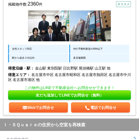
2360
掲載物件数:
件
オススメ
女性スタッフ対応
仲介手数料家賃の55%以下
駅から徒歩３分以内
多店舗展開
得意沿線・駅：
金山駅 東別院駅 日比野駅 尾頭橋駅 山王駅 他
得意エリア：
名古屋市中区 名古屋市昭和区 名古屋市熱田区 名古屋市中川
区 名古屋市港区 他
この物件はLINEで不動産会社へお問合せができます！
友だち追加してLINEでお問合せ（無料）
Webでお問合せ
電話でお問合せ
Ｉ・ＳＱｕａｒｅの住所から空室を再検索