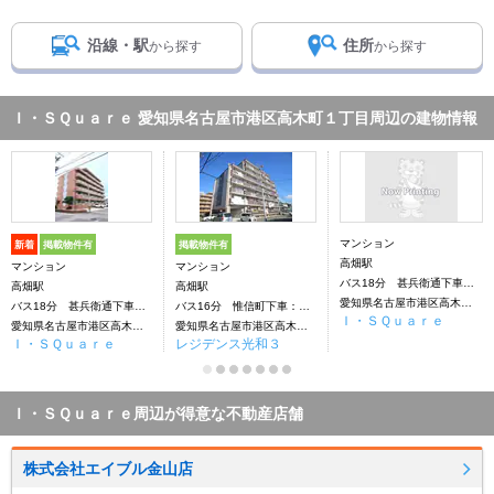
沿線・駅
住所
から探す
から探す
Ｉ・ＳＱｕａｒｅ 愛知県名古屋市港区高木町１丁目周辺の建物情報
マンション
新着
掲載物件有
掲載物件有
高畑駅
マンション
マンション
バス18分 甚兵衛通下車：停歩3分
高畑駅
高畑駅
愛知県名古屋市港区高木町1丁目
バス18分 甚兵衛通下車：停歩3分
バス16分 惟信町下車：停歩2分
Ｉ・ＳＱｕａｒｅ
愛知県名古屋市港区高木町１丁目
愛知県名古屋市港区高木町1丁目
Ｉ・ＳＱｕａｒｅ
レジデンス光和３
Ｉ・ＳＱｕａｒｅ周辺が得意な不動産店舗
株式会社エイブル金山店