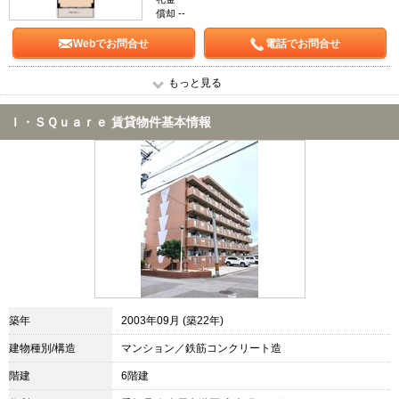
償却 --
Webでお問合せ
電話でお問合せ
もっと見る
Ｉ・ＳＱｕａｒｅ 賃貸物件基本情報
築年
2003年09月 (築22年)
建物種別/構造
マンション／鉄筋コンクリート造
階建
6階建