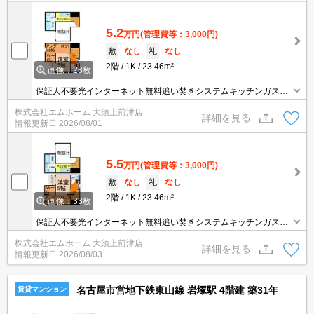
5.2
万円
(管理費等：3,000円)
敷
なし
礼
なし
2階
1K
23.46m²
画像：28枚
保証人不要光インターネット無料追い焚きシステムキッチンガス2
口温水洗浄暖房便座
株式会社エムホーム 大須上前津店
詳細を見る
情報更新日
2026/08/01
5.5
万円
(管理費等：3,000円)
敷
なし
礼
なし
2階
1K
23.46m²
画像：33枚
保証人不要光インターネット無料追い焚きシステムキッチンガス2
口温水洗浄暖房便座
株式会社エムホーム 大須上前津店
詳細を見る
情報更新日
2026/08/03
名古屋市営地下鉄東山線 岩塚駅 4階建 築31年
賃貸マンション