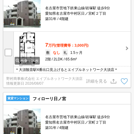
名古屋市営地下鉄東山線/岩塚駅 徒歩9分
愛知県名古屋市中村区日ノ宮町２丁目
築31年
4階建
7
万円
(管理費等：3,000円)
敷
なし
礼
1.5ヶ月
2階
2LDK
65.6m²
画像：16枚
＊大須観音駅4番出口見上げるとエイブルネットワーク大須店＊
野村商事株式会社 エイブルネットワーク大須店
詳細を見る
情報更新日
2026/08/07
フィローリ日ノ宮
賃貸マンション
名古屋市営地下鉄東山線/岩塚駅 徒歩9分
愛知県名古屋市中村区日ノ宮町２丁目
築31年
4階建