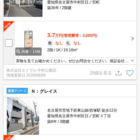
愛知県名古屋市中村区日ノ宮町
築36年
2階建
3.7
万円
(管理費等：3,000円)
敷
なし
礼
なし
2階
1K
19.18m²
画像：14枚
実物を見てお確かめください。ぜひお問合せください。保証会社加
入要(初回月額総額50%、月次月額総額1%)。
株式会社エイブル 中村公園店
詳細を見る
情報更新日
2026/08/08
Ｎ：グレイス
賃貸アパート
名古屋市営地下鉄東山線/岩塚駅 徒歩12分
愛知県名古屋市中村区日ノ宮町３丁目
築8年
3階建