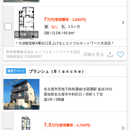
7
万円
(管理費等：3,000円)
敷
なし
礼
1.5ヶ月
2階
2LDK
65.6m²
画像：16枚
＊大須観音駅4番出口見上げるとエイブルネットワーク大須店＊
野村商事株式会社 エイブルネットワーク大須店
詳細を見る
情報更新日
2026/08/07
ブランシュ（Ｂｌａｎｃｈｅ）
賃貸アパート
名古屋市営地下鉄桜通線/太閤通駅 徒歩16分
愛知県名古屋市中村区日ノ宮町１丁目
築1年
3階建
7.3
万円
(管理費等：4,700円)