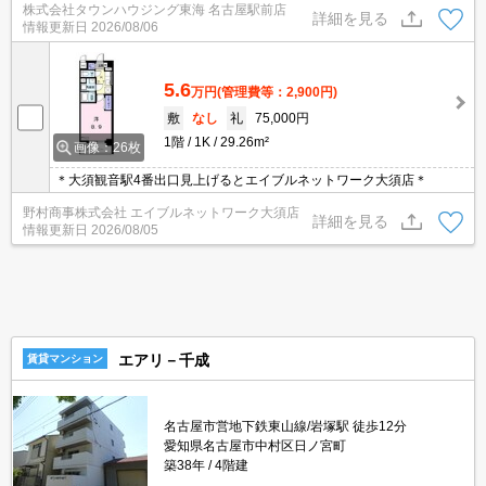
株式会社タウンハウジング東海 名古屋駅前店
詳細を見る
情報更新日
2026/08/06
5.6
万円
(管理費等：2,900円)
敷
なし
礼
75,000円
1階
1K
29.26m²
画像：26枚
＊大須観音駅4番出口見上げるとエイブルネットワーク大須店＊
野村商事株式会社 エイブルネットワーク大須店
詳細を見る
情報更新日
2026/08/05
エアリ－千成
賃貸マンション
名古屋市営地下鉄東山線/岩塚駅 徒歩12分
愛知県名古屋市中村区日ノ宮町
築38年
4階建