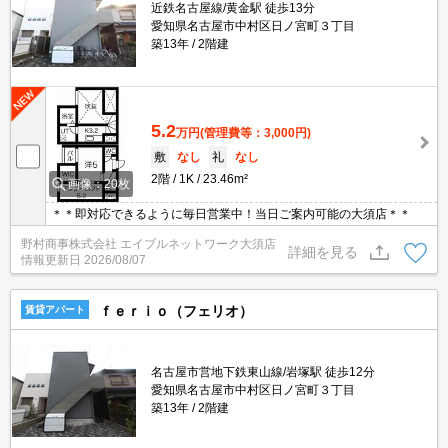
近鉄名古屋線/黄金駅 徒歩13分
愛知県名古屋市中村区日ノ宮町３丁目
築13年
2階建
5.2
万円
(管理費等：3,000円)
敷
なし
礼
なし
2階
1K
23.46m²
画像：20枚
＊＊即対応できるように毎日営業中！当日ご案内可能の大須店＊＊
野村商事株式会社 エイブルネットワーク大須店
詳細を見る
情報更新日
2026/08/07
ｆｅｒｉｏ（フェリオ）
賃貸アパート
名古屋市営地下鉄東山線/岩塚駅 徒歩12分
愛知県名古屋市中村区日ノ宮町３丁目
築13年
2階建