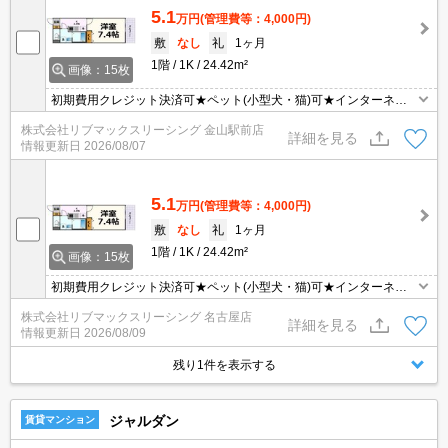
5.1
万円
(管理費等：4,000円)
敷
なし
礼
1ヶ月
1階
1K
24.42m²
画像：15枚
初期費用クレジット決済可★ペット(小型犬・猫)可★インターネッ
トWiFi無料★スーパーが徒歩圏内にあって便利な立地です♪
株式会社リブマックスリーシング 金山駅前店
詳細を見る
情報更新日
2026/08/07
5.1
万円
(管理費等：4,000円)
敷
なし
礼
1ヶ月
1階
1K
24.42m²
画像：15枚
初期費用クレジット決済可★ペット(小型犬・猫)可★インターネッ
トWiFi無料★スーパーが徒歩圏内にあって便利な立地です♪
株式会社リブマックスリーシング 名古屋店
詳細を見る
情報更新日
2026/08/09
残り1件を表示する
ジャルダン
賃貸マンション