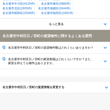
名古屋市中川区(4135件)
名古屋市東区(3880件)
名古屋市北区(2935件)
名古屋市瑞穂区(2644件)
名古屋市昭和区(2508件)
名古屋市熱田区(1891件)
名古屋市南区(1887件)
名古屋市天白区(1777件)
名古屋市守山区(1278件)
春日井市(1172件)
名古屋市港区(1029件)
もっと見る
清須市(643件)
あま市(549件)
北名古屋市(451件)
海部郡大治町(416件)
西春日井郡豊山町(135件)
稲沢市(134件)
名古屋市中村区日ノ宮町の賃貸物件に関するよくある質問
海部郡蟹江町(105件)
名古屋市中村区日ノ宮町の賃貸物件数はどれくらいありますか？
名古屋市中村区日ノ宮町の家賃相場はどれくらいですか？また、
家賃を抑えても物件はありますか。
名古屋市中村区日ノ宮町の賃貸情報を変更する