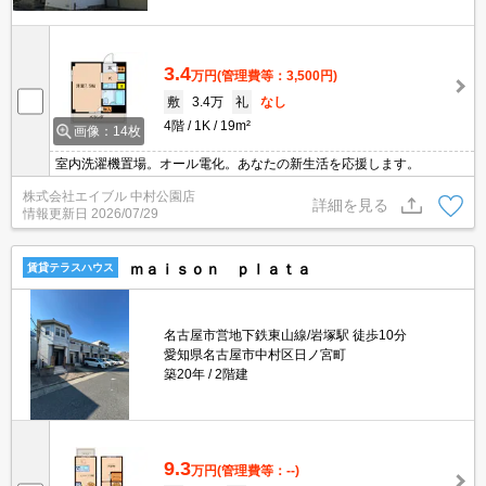
3.4
万円
(管理費等：3,500円)
敷
3.4万
礼
なし
4階
1K
19m²
画像：14枚
室内洗濯機置場。オール電化。あなたの新生活を応援します。
株式会社エイブル 中村公園店
詳細を見る
情報更新日
2026/07/29
ｍａｉｓｏｎ ｐｌａｔａ
賃貸テラスハウス
名古屋市営地下鉄東山線/岩塚駅 徒歩10分
愛知県名古屋市中村区日ノ宮町
築20年
2階建
9.3
万円
(管理費等：--)