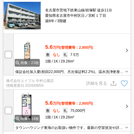
名古屋市営地下鉄東山線/岩塚駅 徒歩11分
愛知県名古屋市中村区日ノ宮町１丁目
築8年
3階建
5.6
万円
(管理費等：2,900円)
敷
なし
礼
7.5万
1階
1K
29.26m²
画像：23枚
保証会社加入要(初回22,000円、月次保証料2.2%)。温水洗浄便座付
き。システムキッチン。
株式会社エイブル 中村公園店
詳細を見る
情報更新日
2026/08/04
5.6
万円
(管理費等：2,900円)
敷
なし
礼
75,000円
1階
1K
29.26m²
画像：14枚
タウンハウジング東海のお取扱い物件です。最新の空室状況や詳細
などお気軽にお問い合わせください。