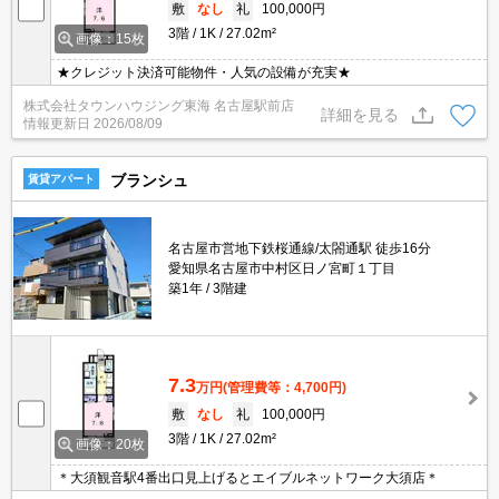
敷
なし
礼
100,000円
3階
1K
27.02m²
画像：15枚
★クレジット決済可能物件・人気の設備が充実★
株式会社タウンハウジング東海 名古屋駅前店
詳細を見る
情報更新日
2026/08/09
ブランシュ
賃貸アパート
名古屋市営地下鉄桜通線/太閤通駅 徒歩16分
愛知県名古屋市中村区日ノ宮町１丁目
築1年
3階建
7.3
万円
(管理費等：4,700円)
敷
なし
礼
100,000円
3階
1K
27.02m²
画像：20枚
＊大須観音駅4番出口見上げるとエイブルネットワーク大須店＊