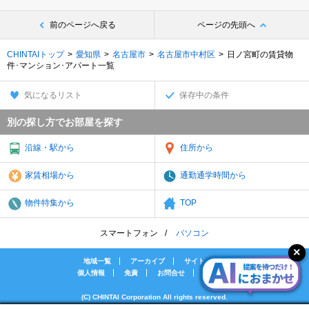
前のページへ戻る
ページの先頭へ
CHINTAIトップ
愛知県
名古屋市
名古屋市中村区
日ノ宮町の賃貸物
件･マンション･アパート一覧
気になるリスト
保存中の条件
別の探し方でお部屋を探す
沿線・駅から
住所から
家賃相場から
通勤通学時間から
物件特集から
TOP
スマートフォン
パソコン
地域一覧
アーカイブ
サイトマップ
個人情報
免責
お問合せ
会社案内
(C) CHINTAI Corporation All rights reserved.