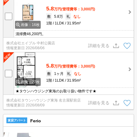
5.8
万円
(管理費等：3,000円)
敷
5.8万
礼
なし
1階
1LDK
31.95m²
画像：16枚
清掃費46,200円。
株式会社エイブル 中村公園店
詳細を見る
情報更新日
2026/08/06
5.8
万円
(管理費等：3,000円)
敷
1ヶ月
礼
なし
1階
1LDK
31.95m²
画像：27枚
★タウンハウジング東海のお取り扱い物件です★
株式会社タウンハウジング東海 名古屋駅前店
詳細を見る
情報更新日
2026/08/09
Ferio
賃貸アパート