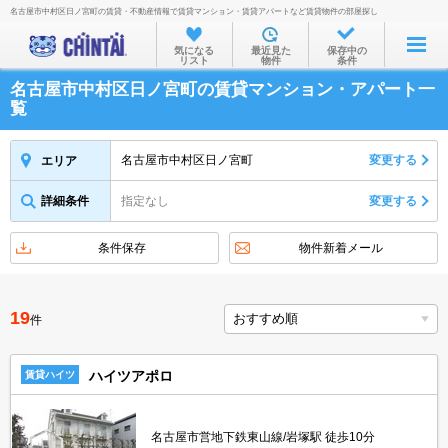
名古屋市中村区日ノ宮町の賃貸・不動産情報で賃貸マンション・賃貸アパートなど賃貸物件の部屋探し
お部屋を探す
気になる
最近見た
保存中の
リスト
物件
条件
沿線・駅から
名古屋市中村区日ノ宮町の賃貸マンション・アパート一
住所から
覧
家賃相場から
名古屋市中村区日ノ宮町
変更する
エリア
通勤通学時間から
詳細条件
指定なし
変更する
物件特集から
不動産会社から
条件保存
物件新着メール
TOP
19
件
ハイツアポロ
賃貸ハイツ
名古屋市営地下鉄東山線/岩塚駅 徒歩10分