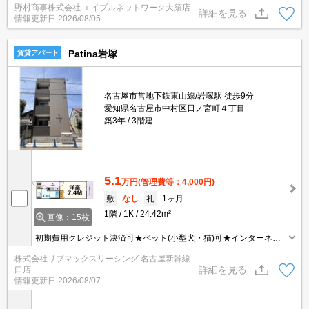
野村商事株式会社 エイブルネットワーク大須店
詳細を見る
情報更新日
2026/08/05
Patina岩塚
賃貸アパート
名古屋市営地下鉄東山線/岩塚駅 徒歩9分
愛知県名古屋市中村区日ノ宮町４丁目
築3年
3階建
5.1
万円
(管理費等：4,000円)
敷
なし
礼
1ヶ月
1階
1K
24.42m²
画像：15枚
初期費用クレジット決済可★ペット(小型犬・猫)可★インターネッ
トWiFi無料★スーパーが徒歩圏内にあって便利な立地です♪
株式会社リブマックスリーシング 名古屋新幹線
詳細を見る
口店
情報更新日
2026/08/07