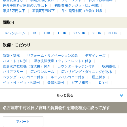
仲介手数料が家賃の55%以下
初期費用クレジット払い可能
家賃3万円以下
家賃5万円以下
学生割引制度（学割）対象
間取り
1R/ワンルーム
1K
1DK
1LDK
2K/2DK
2LDK
3LDK
設備・こだわり
新築・築浅
リフォーム・リノベーション済み
デザイナーズ
バス・トイレ別
温水洗浄便座（ウォシュレット）付き
食器洗浄乾燥機（食洗機）付き
カウンターキッチン付き
収納重視
バリアフリー
広いワンルーム
広いリビング・ダイニングがある
ベランダ・バルコニー付き
ルーフバルコニー付き
屋上付き
ペット可・ペット相談可
楽器相談可
ピアノ相談可
DIY可
もっと見る
名古屋市中村区日ノ宮町の賃貸物件を建物種別に絞って探す
アパート