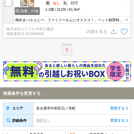
敷
なし
礼
10万
1-2階
2LDK
61.9m²
画像：23枚
南向きバルコニー。ファミリーさんにオススメ！。ペット飼育時敷
金2ヶ月(償却2ヶ月)。
株式会社エイブル 中村公園店
詳細を見る
情報更新日
2026/08/06
1
検索条件を変更する
名古屋市中村区日ノ宮町
変更する
エリア
詳細条件
指定なし
変更する