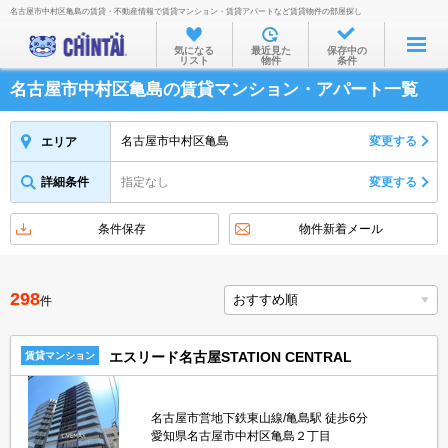
名古屋市中村区亀島の賃貸・不動産情報で賃貸マンション・賃貸アパートなど賃貸物件の部屋探し
お部屋を探す
気になる
最近見た
保存中の
リスト
物件
条件
沿線・駅から
名古屋市中村区亀島の賃貸マンション・アパート一覧
住所から
家賃相場から
名古屋市中村区亀島
変更する
エリア
通勤通学時間から
詳細条件
指定なし
変更する
物件特集から
条件保存
物件新着メール
不動産会社から
TOP
298
件
エスリード名古屋STATION CENTRAL
賃貸マンション
名古屋市営地下鉄東山線/亀島駅 徒歩6分
愛知県名古屋市中村区亀島２丁目