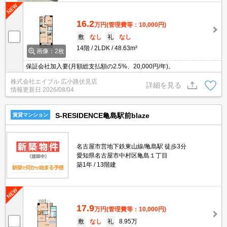
16.2
万円
(管理費等：10,000円)
敷
なし
礼
なし
14階
2LDK
48.63m²
画像：2枚
保証会社加入要(月額総支払額の2.5%、20,000円/年)。
株式会社エイブル 広小路伏見店
詳細を見る
情報更新日
2026/08/04
S-RESIDENCE亀島駅前blaze
賃貸マンション
名古屋市営地下鉄東山線/亀島駅 徒歩3分
愛知県名古屋市中村区亀島１丁目
築1年
13階建
17.9
万円
(管理費等：10,000円)
敷
なし
礼
8.95万