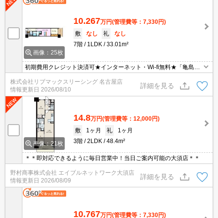
10.267
万円
(管理費等：7,330円)
敷
なし
礼
なし
7階
1LDK
33.01m²
画像：25枚
初期費用クレジット決済可★インターネット・Wi-fi無料★「亀島」
駅徒歩１分と好立地☆「名古屋」駅徒歩圏内☆「プレサンス」シリ
株式会社リブマックスリーシング 名古屋店
ーズ分譲賃貸マンションです♪オートロック、宅配ボックス、浴室乾
詳細を見る
情報更新日
2026/08/10
燥機など設備充実♪
14.8
万円
(管理費等：12,000円)
敷
1ヶ月
礼
1ヶ月
3階
2LDK
48.4m²
画像：21枚
＊＊即対応できるように毎日営業中！当日ご案内可能の大須店＊＊
野村商事株式会社 エイブルネットワーク大須店
詳細を見る
情報更新日
2026/08/09
10.767
万円
(管理費等：7,330円)