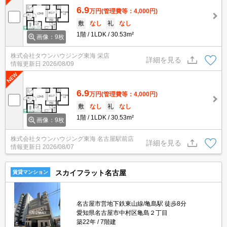
6.9
万円
(管理費等：4,000円)
敷
なし
礼
なし
1階
1LDK
30.53m²
画像：9枚
株式会社タウンハウジング東海 栄店
詳細を見る
情報更新日
2026/08/09
6.9
万円
(管理費等：4,000円)
敷
なし
礼
なし
1階
1LDK
30.53m²
画像：9枚
株式会社タウンハウジング東海 名古屋駅前店
詳細を見る
情報更新日
2026/08/07
スカイフラット名古屋
賃貸マンション
名古屋市営地下鉄東山線/亀島駅 徒歩8分
愛知県名古屋市中村区亀島２丁目
築22年
7階建