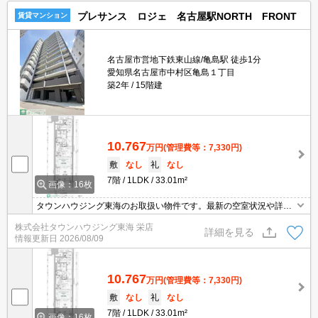
プレサンス ロジェ 名古屋駅NORTH FRONT
賃貸マンション
名古屋市営地下鉄東山線/亀島駅 徒歩1分
愛知県名古屋市中村区亀島１丁目
築2年
15階建
10.767
万円
(管理費等：7,330円)
敷
なし
礼
なし
7階
1LDK
33.01m²
画像：16枚
タウンハウジング東海のお取扱い物件です。最新の空室状況や詳細
などお気軽にお問い合わせください。
株式会社タウンハウジング東海 栄店
詳細を見る
情報更新日
2026/08/09
10.767
万円
(管理費等：7,330円)
敷
なし
礼
なし
7階
1LDK
33.01m²
画像：16枚