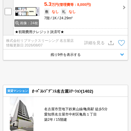
5.3
万円
(管理費等：8,000円)
敷
なし
礼
なし
7階
1K
24.29m²
画像：24枚
★初期費用クレジット決済可★
株式会社リブマックスリーシング 名古屋店
詳細を見る
情報更新日
2026/08/07
残り9件を表示する
ｵｰﾊﾟｽﾚｼﾞﾃﾞﾝｽ名古屋ｽﾃｰｼｮﾝ(1402)
賃貸マンション
名古屋市営地下鉄東山線/亀島駅 徒歩5分
愛知県名古屋市中村区亀島１丁目
築2年
15階建