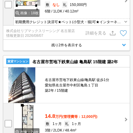
敷
なし
礼
150,000円
6階
1LDK
40.12m²
画像：18枚
初期費用クレジット決済可★ペット(小型犬・猫)可★インターネッ
トWiFi無料★追い炊き機能など設備充実の1LDK♪スーパーが徒歩圏
株式会社リブマックスリーシング 名古屋店
内にあって便利な立地です！
詳細を見る
情報更新日
2026/08/07
残り2件を表示する
名古屋市営地下鉄東山線 亀島駅 15階建 築2年
賃貸マンション
名古屋市営地下鉄東山線/亀島駅 徒歩1分
愛知県名古屋市中村区亀島１丁目
築2年
15階建
14.8
万円
(管理費等：12,000円)
敷
1ヶ月
礼
1ヶ月
3階
2LDK
48.4m²
画像：24枚