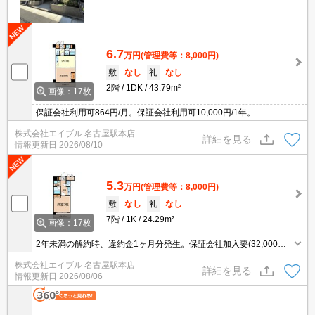
6.7
万円
(管理費等：8,000円)
敷
なし
礼
なし
2階
1DK
43.79m²
画像：17枚
保証会社利用可864円/月。保証会社利用可10,000円/1年。
株式会社エイブル 名古屋駅本店
詳細を見る
情報更新日
2026/08/10
5.3
万円
(管理費等：8,000円)
敷
なし
礼
なし
7階
1K
24.29m²
画像：17枚
2年未満の解約時、違約金1ヶ月分発生。保証会社加入要(32,000円
～)。保証会社加入要(初回保証料賃料の80%、更新保証料10,00
株式会社エイブル 名古屋駅本店
0%)。
詳細を見る
情報更新日
2026/08/06