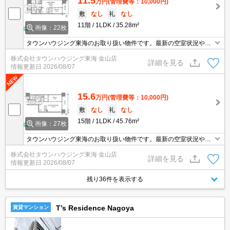
11.5
万円
(管理費等：10,000円)
敷
なし
礼
なし
11階
1LDK
35.28m²
画像：22枚
タウンハウジング東海のお取り扱い物件です。最新の空室状況やの
詳細などお気軽にお問い合わせ下さい。
株式会社タウンハウジング東海 金山店
詳細を見る
情報更新日
2026/08/07
15.6
万円
(管理費等：10,000円)
敷
なし
礼
なし
15階
1LDK
45.76m²
画像：27枚
タウンハウジング東海のお取り扱い物件です。最新の空室状況やの
詳細などお気軽にお問い合わせ下さい。
株式会社タウンハウジング東海 金山店
詳細を見る
情報更新日
2026/08/07
残り36件を表示する
T’s Residence Nagoya
賃貸マンション