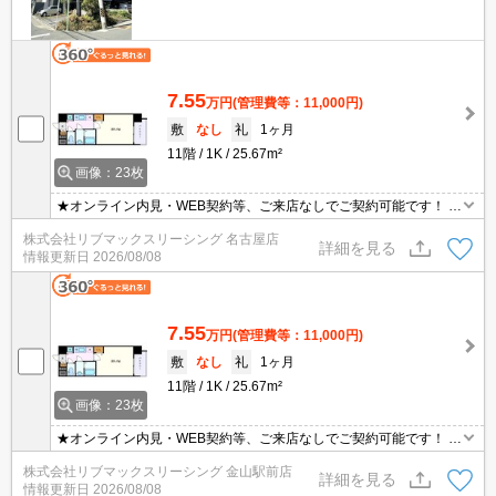
7.55
万円
(管理費等：11,000円)
敷
なし
礼
1ヶ月
11階
1K
25.67m²
画像：23枚
★オンライン内見・WEB契約等、ご来店なしでご契約可能です！ ★
海外審査相談可能！ ★退去時精算手数料5500円は退去時請求 ★短
株式会社リブマックスリーシング 名古屋店
期解約違約金：1年未満家賃1ヶ月分
詳細を見る
情報更新日
2026/08/08
7.55
万円
(管理費等：11,000円)
敷
なし
礼
1ヶ月
11階
1K
25.67m²
画像：23枚
★オンライン内見・WEB契約等、ご来店なしでご契約可能です！ ★
海外審査相談可能！ ★退去時精算手数料5500円は退去時請求 ★短
株式会社リブマックスリーシング 金山駅前店
期解約違約金：1年未満家賃1ヶ月分
詳細を見る
情報更新日
2026/08/08