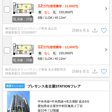
12
万円
(管理費等：12,000円)
敷
なし
礼
150,000円
6階
1LDK
40.12m²
画像：25枚
株式会社タウンハウジング東海 金山店
詳細を見る
情報更新日
2026/08/07
12
万円
(管理費等：12,000円)
敷
なし
礼
150,000円
6階
1LDK
40.12m²
画像：25枚
株式会社タウンハウジング東海 名古屋駅前店
詳細を見る
情報更新日
2026/08/09
プレサンス名古屋STATIONフレア
賃貸マンション
中央本線<中央西線>/名古屋駅 徒歩6分
愛知県名古屋市中村区亀島２丁目
築10年
12階建