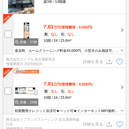
築3年
14階建
7.81
万円
(管理費等：8,000円)
敷
なし
礼
なし
10階
1K
25.8m²
画像：23枚
退去時、ルームクリーニング料金44,000円。小型犬のみ相談可。宅
配ボックスあり。インターネット無料。
株式会社エイブル 名古屋駅本店
詳細を見る
情報更新日
2026/08/10
7.81
万円
(管理費等：8,000円)
敷
なし
礼
なし
10階
1K
25.8m²
画像：28枚
初期費用クレジット決済可★ペット可★インターネットWiFi無料★
名古屋駅へも徒歩圏内の便利な立地です♪
株式会社リブマックスリーシング 名古屋新幹線
詳細を見る
口店
情報更新日
2026/08/09