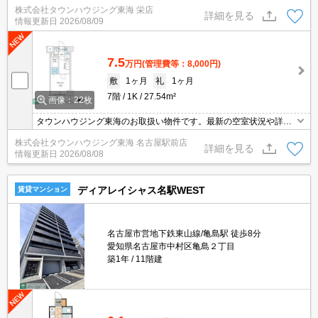
などお気軽にお問い合わせください。
株式会社タウンハウジング東海 栄店
詳細を見る
情報更新日
2026/08/09
7.5
万円
(管理費等：8,000円)
敷
1ヶ月
礼
1ヶ月
7階
1K
27.54m²
画像：22枚
タウンハウジング東海のお取扱い物件です。最新の空室状況や詳細
などお気軽にお問い合わせください。
株式会社タウンハウジング東海 名古屋駅前店
詳細を見る
情報更新日
2026/08/08
ディアレイシャス名駅WEST
賃貸マンション
名古屋市営地下鉄東山線/亀島駅 徒歩8分
愛知県名古屋市中村区亀島２丁目
築1年
11階建