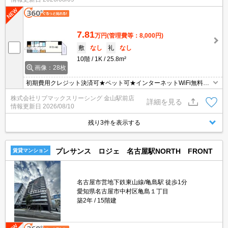
7.81
万円
(管理費等：8,000円)
敷
なし
礼
なし
10階
1K
25.8m²
画像：28枚
初期費用クレジット決済可★ペット可★インターネットWiFi無料★
名古屋駅へも徒歩圏内の便利な立地です♪
株式会社リブマックスリーシング 金山駅前店
詳細を見る
情報更新日
2026/08/10
残り3件を表示する
プレサンス ロジェ 名古屋駅NORTH FRONT
賃貸マンション
名古屋市営地下鉄東山線/亀島駅 徒歩1分
愛知県名古屋市中村区亀島１丁目
築2年
15階建