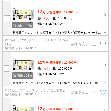
12
万円
(管理費等：12,000円)
敷
なし
礼
150,000円
6階
1LDK
40.12m²
画像：18枚
初期費用クレジット決済可★ペット(小型犬・猫)可★インターネッ
トWiFi無料★追い炊き機能など設備充実の1LDK♪スーパーが徒歩圏
株式会社リブマックスリーシング 名古屋新幹線
内にあって便利な立地です！
詳細を見る
口店
情報更新日
2026/08/07
12
万円
(管理費等：12,000円)
敷
なし
礼
150,000円
6階
1LDK
40.12m²
画像：18枚
初期費用クレジット決済可★ペット(小型犬・猫)可★インターネッ
トWiFi無料★追い炊き機能など設備充実の1LDK♪スーパーが徒歩圏
株式会社リブマックスリーシング 金山駅前店
内にあって便利な立地です！
詳細を見る
情報更新日
2026/08/07
12
万円
(管理費等：12,000円)