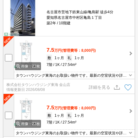
名古屋市営地下鉄東山線/亀島駅 徒歩4分
愛知県名古屋市中村区亀島１丁目
築2年
10階建
7.5
万円
(管理費等：8,000円)
敷
1ヶ月
礼
1ヶ月
7階
1K
27.54m²
画像：22枚
タウンハウジング東海のお取扱い物件です。最新の空室状況や詳細
などお気軽にお問い合わせください。
株式会社タウンハウジング東海 金山店
詳細を見る
情報更新日
2026/08/08
7.5
万円
(管理費等：8,000円)
敷
1ヶ月
礼
1ヶ月
7階
1K
27.54m²
画像：22枚
タウンハウジング東海のお取扱い物件です。最新の空室状況や詳細