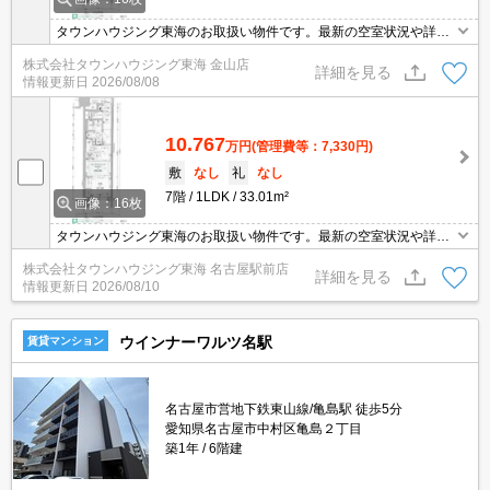
タウンハウジング東海のお取扱い物件です。最新の空室状況や詳細
などお気軽にお問い合わせください。
株式会社タウンハウジング東海 金山店
詳細を見る
情報更新日
2026/08/08
10.767
万円
(管理費等：7,330円)
敷
なし
礼
なし
7階
1LDK
33.01m²
画像：16枚
タウンハウジング東海のお取扱い物件です。最新の空室状況や詳細
などお気軽にお問い合わせください。
株式会社タウンハウジング東海 名古屋駅前店
詳細を見る
情報更新日
2026/08/10
ウインナーワルツ名駅
賃貸マンション
名古屋市営地下鉄東山線/亀島駅 徒歩5分
愛知県名古屋市中村区亀島２丁目
築1年
6階建