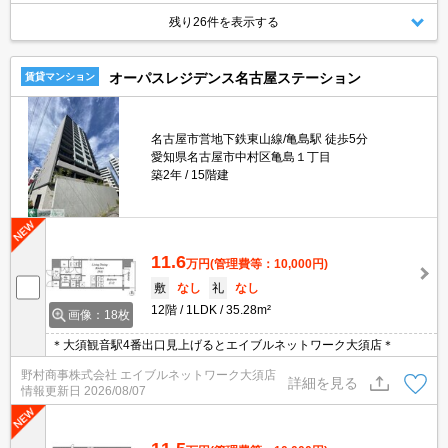
残り26件を表示する
オーパスレジデンス名古屋ステーション
賃貸マンション
名古屋市営地下鉄東山線/亀島駅 徒歩5分
愛知県名古屋市中村区亀島１丁目
築2年
15階建
11.6
万円
(管理費等：10,000円)
敷
なし
礼
なし
12階
1LDK
35.28m²
画像：18枚
＊大須観音駅4番出口見上げるとエイブルネットワーク大須店＊
野村商事株式会社 エイブルネットワーク大須店
詳細を見る
情報更新日
2026/08/07