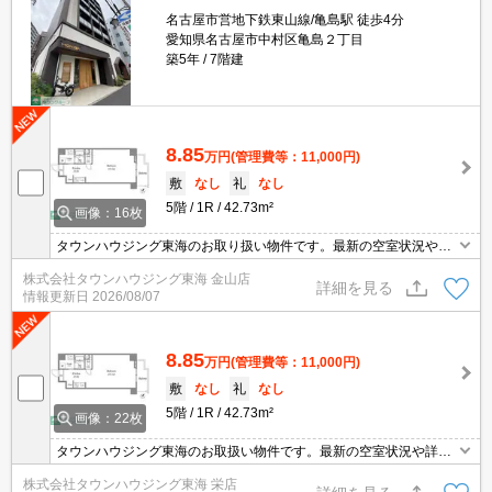
名古屋市営地下鉄東山線/亀島駅 徒歩4分
愛知県名古屋市中村区亀島２丁目
築5年
7階建
8.85
万円
(管理費等：11,000円)
敷
なし
礼
なし
5階
1R
42.73m²
画像：16枚
タウンハウジング東海のお取り扱い物件です。最新の空室状況やの
詳細などお気軽にお問い合わせ下さい。
株式会社タウンハウジング東海 金山店
詳細を見る
情報更新日
2026/08/07
8.85
万円
(管理費等：11,000円)
敷
なし
礼
なし
5階
1R
42.73m²
画像：22枚
タウンハウジング東海のお取扱い物件です。最新の空室状況や詳細
などお気軽にお問い合わせください。
株式会社タウンハウジング東海 栄店