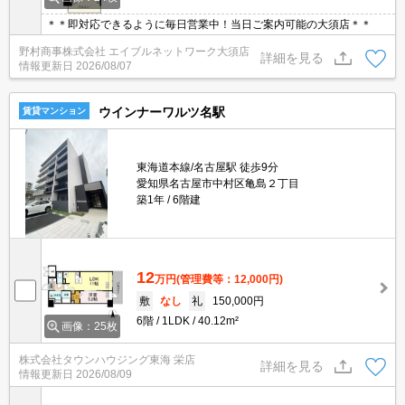
＊＊即対応できるように毎日営業中！当日ご案内可能の大須店＊＊
野村商事株式会社 エイブルネットワーク大須店
詳細を見る
情報更新日
2026/08/07
ウインナーワルツ名駅
賃貸マンション
東海道本線/名古屋駅 徒歩9分
愛知県名古屋市中村区亀島２丁目
築1年
6階建
12
万円
(管理費等：12,000円)
敷
なし
礼
150,000円
6階
1LDK
40.12m²
画像：25枚
株式会社タウンハウジング東海 栄店
詳細を見る
情報更新日
2026/08/09