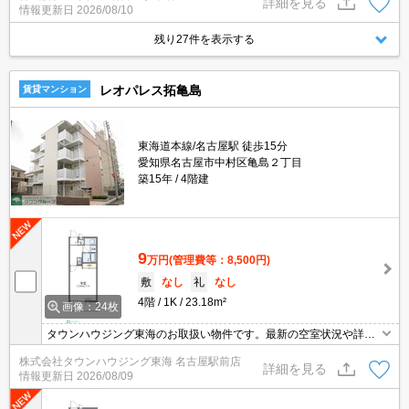
詳細を見る
情報更新日
2026/08/10
残り27件を表示する
レオパレス拓亀島
賃貸マンション
東海道本線/名古屋駅 徒歩15分
愛知県名古屋市中村区亀島２丁目
築15年
4階建
9
万円
(管理費等：8,500円)
敷
なし
礼
なし
4階
1K
23.18m²
画像：24枚
タウンハウジング東海のお取扱い物件です。最新の空室状況や詳細
などお気軽にお問い合わせください。
株式会社タウンハウジング東海 名古屋駅前店
詳細を見る
情報更新日
2026/08/09