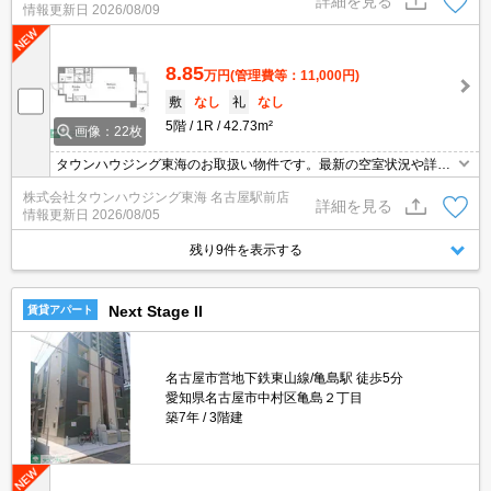
詳細を見る
情報更新日
2026/08/09
8.85
万円
(管理費等：11,000円)
敷
なし
礼
なし
5階
1R
42.73m²
画像：22枚
タウンハウジング東海のお取扱い物件です。最新の空室状況や詳細
などお気軽にお問い合わせください。
株式会社タウンハウジング東海 名古屋駅前店
詳細を見る
情報更新日
2026/08/05
残り9件を表示する
Next Stage II
賃貸アパート
名古屋市営地下鉄東山線/亀島駅 徒歩5分
愛知県名古屋市中村区亀島２丁目
築7年
3階建