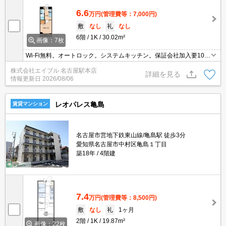
6.6
万円
(管理費等：7,000円)
敷
なし
礼
なし
6階
1K
30.02m²
画像：7枚
Wi-Fi無料。オートロック。システムキッチン。保証会社加入要10,0
00円/1年。
株式会社エイブル 名古屋駅本店
詳細を見る
情報更新日
2026/08/06
レオパレス亀島
賃貸マンション
名古屋市営地下鉄東山線/亀島駅 徒歩3分
愛知県名古屋市中村区亀島１丁目
築18年
4階建
7.4
万円
(管理費等：8,500円)
敷
なし
礼
1ヶ月
2階
1K
19.87m²
画像：22枚