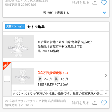
株式会社エイブル 名古屋駅本店
円。
詳細を見る
情報更新日
2026/08/06
残り9件を表示する
セトル亀島
賃貸マンション
名古屋市営地下鉄東山線/亀島駅 徒歩8分
愛知県名古屋市中村区亀島２丁目
築35年
13階建
14
万円
(管理費等：--)
敷
2ヶ月
礼
1ヶ月
11階
2LDK
67.35m²
タウンハウジング東海のお取扱い物件です。最新の空室状況や詳細
などお気軽にお問い合わせください。
株式会社タウンハウジング東海 名古屋駅前店
詳細を見る
情報更新日
2026/08/10