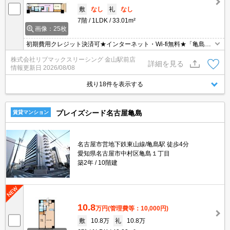
敷
なし
礼
なし
7階
1LDK
33.01m²
画像：25枚
初期費用クレジット決済可★インターネット・Wi-fi無料★「亀島」
駅徒歩１分と好立地☆「名古屋」駅徒歩圏内☆「プレサンス」シリ
株式会社リブマックスリーシング 金山駅前店
ーズ分譲賃貸マンションです♪オートロック、宅配ボックス、浴室乾
詳細を見る
情報更新日
2026/08/08
燥機など設備充実♪
残り18件を表示する
プレイズシード名古屋亀島
賃貸マンション
名古屋市営地下鉄東山線/亀島駅 徒歩4分
愛知県名古屋市中村区亀島１丁目
築2年
10階建
10.8
万円
(管理費等：10,000円)
敷
10.8万
礼
10.8万