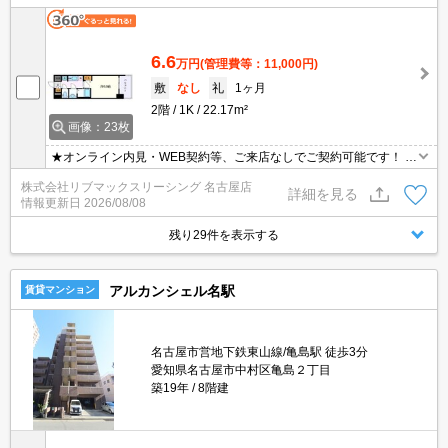
6.6
万円
(管理費等：11,000円)
敷
なし
礼
1ヶ月
2階
1K
22.17m²
画像：23枚
★オンライン内見・WEB契約等、ご来店なしでご契約可能です！ ★
海外審査相談可能！ ★退去時精算手数料5500円は退去時請求 ★短
株式会社リブマックスリーシング 名古屋店
期解約違約金：1年未満家賃1ヶ月分
詳細を見る
情報更新日
2026/08/08
残り29件を表示する
アルカンシェル名駅
賃貸マンション
名古屋市営地下鉄東山線/亀島駅 徒歩3分
愛知県名古屋市中村区亀島２丁目
築19年
8階建