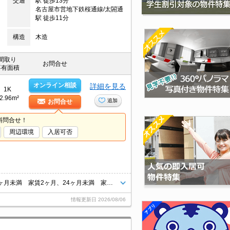
交通
駅 徒歩13分
名古屋市営地下鉄桜通線/太閤通
駅 徒歩11分
構造
木造
間取り
お問合せ
専有面積
オンライン相談
詳細を見る
1K
2.96m²
追加
お問合せ
料問合せ！
周辺環境
入居可否
ロフト6.1帖付き。退去時、ルームクリーニング料金55,000円。違約金(12ヶ月未満 家賃2ヶ月、24ヶ月未満 家賃1ヶ月)。
情報更新日
2026/08/06