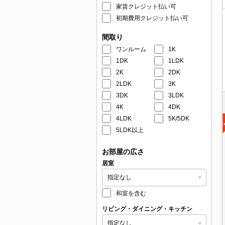
家賃クレジット払い可
初期費用クレジット払い可
間取り
ワンルーム
1K
1DK
1LDK
2K
2DK
2LDK
3K
3DK
3LDK
4K
4DK
4LDK
5K/5DK
5LDK以上
お部屋の広さ
居室
和室を含む
リビング・ダイニング・キッチン