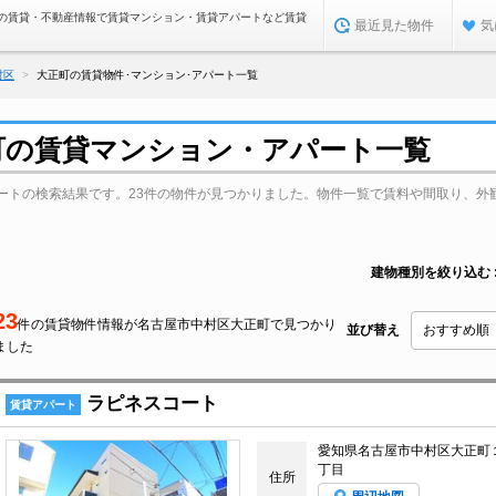
の賃貸・不動産情報で賃貸マンション・賃貸アパートなど賃貸
最近見た物件
気
村区
大正町の賃貸物件･マンション･アパート一覧
町の賃貸マンション・アパート一覧
ートの検索結果です。23件の物件が見つかりました。物件一覧で賃料や間取り、外
建物種別を絞り込む
23
件の賃貸物件情報が名古屋市中村区大正町で見つかり
並び替え
ました
ラピネスコート
賃貸アパート
愛知県名古屋市中村区大正町
丁目
住所