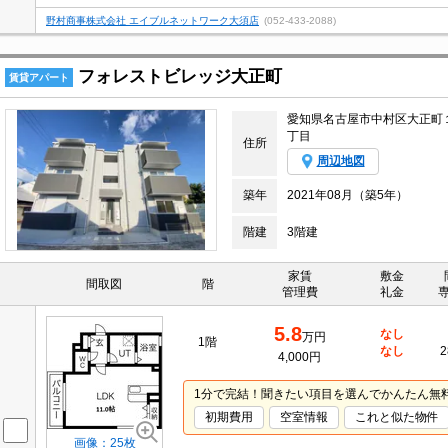
野村商事株式会社 エイブルネットワーク大須店
(052-433-2088)
フォレストビレッジ大正町
賃貸アパート
愛知県名古屋市中村区大正町
丁目
住所
周辺地図
築年
2021年08月（築5年）
階建
3階建
家賃
敷金
間取図
階
管理費
礼金
5.8
なし
万円
1階
なし
2
4,000円
1分で完結！聞きたい項目を選んでかんたん無
初期費用
空室情報
これと似た物件
画像：25枚