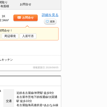
間取り
お問合せ
専有面積
詳細を見る
1K
お問合せ
2.34m²
追加
料問合せ！
周辺環境
入居可否
ムキッチン
情報更新日
2026/08/05
４
近鉄名古屋線/米野駅 徒歩9分
名古屋市営地下鉄桜通線/太閤通
交通
駅 徒歩10分
名古屋臨海高速鉄道<あおなみ線