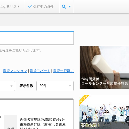
になるリスト
保存中の条件
観写真をご覧いただけます。
賃貸マンション
|
賃貸アパート
|
賃貸一戸建て
表示件数
１
近鉄名古屋線/米野駅 徒歩3分
東海道新幹線（東海）/名古屋