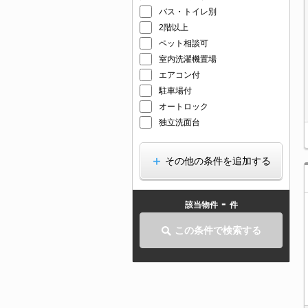
バス・トイレ別
2階以上
ペット相談可
室内洗濯機置場
エアコン付
駐車場付
オートロック
独立洗面台
その他の条件を追加する
-
該当物件
件
この条件で検索する