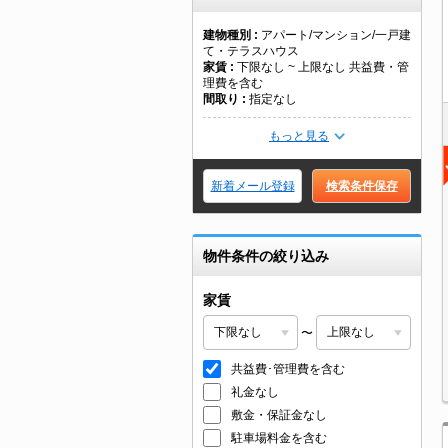
建物種別
アパート/マンション/一戸建
て・テラスハウス
家賃
下限なし ~ 上限なし 共益費・管
理費を含む
間取り
指定なし
もっと見る
新着メール登録
検索条件保存
物件条件の絞り込み
家賃
〜
共益費･管理費を含む
礼金なし
敷金・保証金なし
駐車場料金を含む