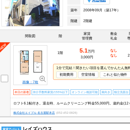
周辺地図
築年
2008年09月（築17年）
階建
2階建
家賃
敷金
間取図
階
管理費
礼金
5.1
なし
万円
1階
なし
2
3,000円
1分で完結！聞きたい項目を選んでかんたん無
初期費用
空室情報
これと似た物件
画像：7枚
本日の新着
仲介手数料家賃の55%以下
オンライン相談可能
南向き
独立洗面台
株式会社エイブル 名古屋駅本店
(052-452-0826)
レイズハウス
賃貸アパート