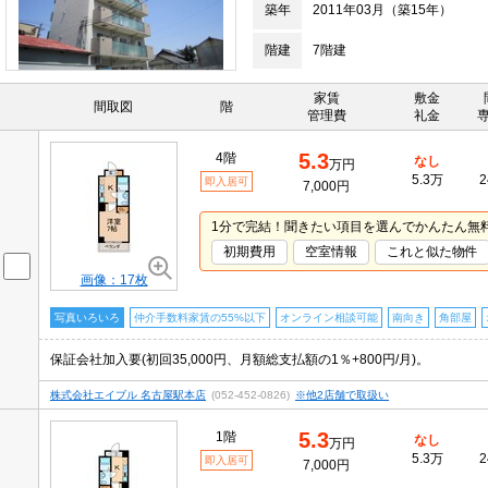
築年
2011年03月（築15年）
階建
7階建
家賃
敷金
間取図
階
管理費
礼金
5.3
4階
なし
万円
5.3万
2
即入居可
7,000円
1分で完結！聞きたい項目を選んでかんたん無
初期費用
空室情報
これと似た物件
画像：17枚
写真いろいろ
仲介手数料家賃の55%以下
オンライン相談可能
南向き
角部屋
保証会社加入要(初回35,000円、月額総支払額の1％+800円/月)。
株式会社エイブル 名古屋駅本店
(052-452-0826)
※他2店舗で取扱い
5.3
1階
なし
万円
5.3万
2
即入居可
7,000円