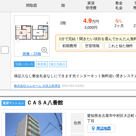
家賃
敷金
間取図
階
管理費
礼金
4.9
なし
万円
2階
2ヶ月
2
3,000円
1分で完結！聞きたい項目を選んでかんたん無
初期費用
空室情報
これと似た物件
画像：25枚
写真いろいろ
角部屋
独立洗面台
保証人なし敷金礼金なしにできます光インターネット無料追い焚きシステ
株式会社エムホーム 大須上前津店
(052-261-5100)
ＣＡＳＡ八番館
賃貸マンション
愛知県名古屋市中村区大正町
丁目
住所
周辺地図