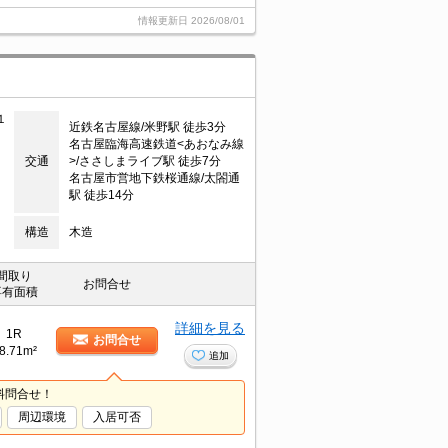
情報更新日
2026/08/01
１
近鉄名古屋線/米野駅 徒歩3分
名古屋臨海高速鉄道<あおなみ線
交通
>/ささしまライブ駅 徒歩7分
名古屋市営地下鉄桜通線/太閤通
駅 徒歩14分
構造
木造
間取り
お問合せ
専有面積
詳細を見る
1R
お問合せ
8.71m²
追加
料問合せ！
周辺環境
入居可否