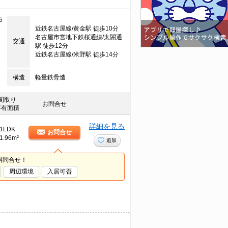
５
近鉄名古屋線/黄金駅 徒歩10分
名古屋市営地下鉄桜通線/太閤通
交通
駅 徒歩12分
近鉄名古屋線/米野駅 徒歩14分
構造
軽量鉄骨造
間取り
お問合せ
専有面積
詳細を見る
1LDK
お問合せ
1.96m²
追加
料問合せ！
周辺環境
入居可否