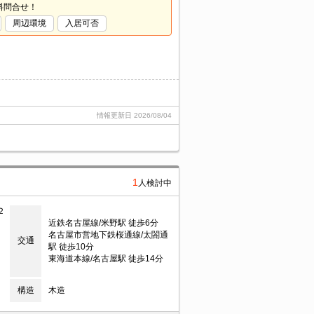
料問合せ！
周辺環境
入居可否
情報更新日
2026/08/04
1
人検討中
２
近鉄名古屋線/米野駅 徒歩6分
名古屋市営地下鉄桜通線/太閤通
交通
駅 徒歩10分
東海道本線/名古屋駅 徒歩14分
構造
木造