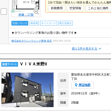
1分で完結！聞きたい項目を選んでかんたん無
初期費用
空室情報
これと似た物件
画像：17枚
写真いろいろ
角部屋
オートロック
独立洗面台
★タウンハウジング東海のお取り扱い物件です★
株式会社タウンハウジング東海 栄店
(052-951-1015)
残り1件を表示する
ＶＩＶＡ米野II
賃貸アパート
愛知県名古屋市中村区大正町
丁目
住所
周辺地図
築年
2016年12月（築9年）
階建
2階建