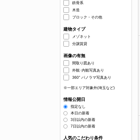
鉄骨系
木造
ブロック・その他
建物タイプ
メゾネット
分譲賃貸
画像の有無
間取り図あり
外観･内観写真あり
360° パノラマ写真あり
※一部エリア対象外(埼玉など)
情報公開日
指定なし
本日の新着
3日以内の新着
7日以内の新着
人気のこだわり条件