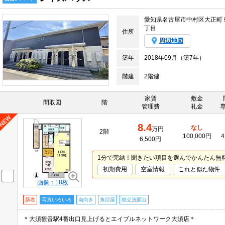
愛知県名古屋市中村区大正町
丁目
住所
周辺地図
築年
2018年09月（築7年）
階建
2階建
家賃
敷金
間取図
階
管理費
礼金
8.4
なし
万円
2階
100,000円
4
6,500円
1分で完結！聞きたい項目を選んでかんたん無
初期費用
空室情報
これと似た物件
画像：18枚
新着
写真いろいろ
南向き
角部屋
独立洗面台
＊大須観音駅4番出口見上げるとエイブルネットワーク大須店＊