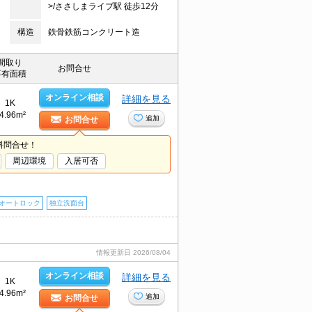
>/ささしまライブ駅 徒歩12分
構造
鉄骨鉄筋コンクリート造
間取り
お問合せ
専有面積
オンライン相談
詳細を見る
1K
4.96m²
追加
お問合せ
料問合せ！
周辺環境
入居可否
オートロック
独立洗面台
情報更新日
2026/08/04
オンライン相談
詳細を見る
1K
4.96m²
追加
お問合せ