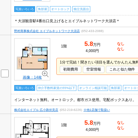
写真いろいろ
角部屋
オートロック
独立洗面台
＊大須観音駅4番出口見上げるとエイブルネットワーク大須店＊
野村商事株式会社 エイブルネットワーク大須店
(052-433-2088)
5.8
なし
万円
1階
なし
4,000円
1分で完結！聞きたい項目を選んでかんたん無
初期費用
空室情報
これと似た物件
画像：14枚
写真いろいろ
仲介手数料家賃の55%以下
オンライン相談可能
角部屋
オートロ
インターネット無料。オートロック。都市ガス使用。宅配ボックスあり。
株式会社エイブル 広小路伏見店
(052-219-6226)
※他1店舗で取扱い
5.8
なし
万円
1階
なし
4,000円