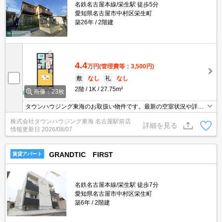
名鉄名古屋本線/栄生駅 徒歩5分
愛知県名古屋市中村区栄生町
築26年
2階建
4.4
万円
(管理費等：3,500円)
敷
なし
礼
なし
2階
1K
27.75m²
画像：23枚
タウンハウジング東海のお取扱い物件です。最新の空室状況や詳細
などお気軽にお問い合わせください。
株式会社タウンハウジング東海 名古屋駅前店
詳細を見る
情報更新日
2026/08/07
GRANDTIC FIRST
賃貸アパート
名鉄名古屋本線/栄生駅 徒歩7分
愛知県名古屋市中村区栄生町
築6年
2階建