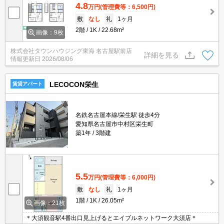
4.8
万円
(管理費等：6,500円)
敷
なし
礼
1ヶ月
2階
1K
22.68m²
画像：9枚
株式会社タウンハウジング東海 名古屋駅前店
詳細を見る
情報更新日
2026/08/06
LECOCON栄生
賃貸アパート
名鉄名古屋本線/栄生駅 徒歩4分
愛知県名古屋市中村区栄生町
築1年
3階建
5.5
万円
(管理費等：6,000円)
敷
なし
礼
1ヶ月
1階
1K
26.05m²
画像：21枚
＊大須観音駅4番出口見上げるとエイブルネットワーク大須店＊