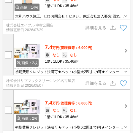
1階
1LDK
35.46m²
画像：14枚
大和ハウス施工。ぜひお問合せください。保証会社加入要(初回35,0
00円、月額総支払額の1％+800円/月)。
株式会社エイブル 中村公園店
詳細を見る
情報更新日
2026/07/29
7.4
万円
(管理費等：6,000円)
敷
なし
礼
なし
1階
1LDK
35.46m²
画像：2枚
初期費用クレジット決済可★ペット(小型犬2匹まで)可★インターネ
ットWiFi無料★追い炊き機能など設備充実の1LDK♪スーパーが徒歩
株式会社リブマックスリーシング 名古屋店
圏内にあって便利な立地です！
詳細を見る
情報更新日
2026/08/07
7.4
万円
(管理費等：6,000円)
敷
なし
礼
なし
1階
1LDK
35.46m²
画像：2枚
初期費用クレジット決済可★ペット(小型犬2匹まで)可★インターネ
ットWiFi無料★追い炊き機能など設備充実の1LDK♪スーパーが徒歩