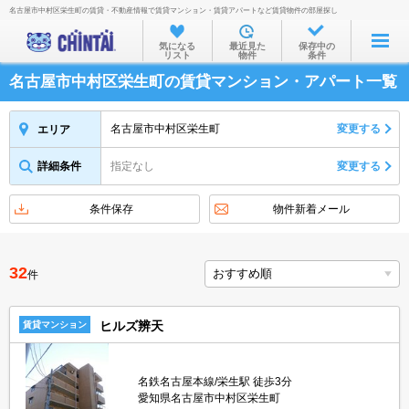
名古屋市中村区栄生町の賃貸・不動産情報で賃貸マンション・賃貸アパートなど賃貸物件の部屋探し
お部屋を探す
気になる
最近見た
保存中の
リスト
物件
条件
沿線・駅から
名古屋市中村区栄生町の賃貸マンション・アパート一覧
住所から
家賃相場から
名古屋市中村区栄生町
変更する
エリア
通勤通学時間から
詳細条件
指定なし
変更する
物件特集から
条件保存
物件新着メール
不動産会社から
TOP
32
件
ヒルズ辨天
賃貸マンション
名鉄名古屋本線/栄生駅 徒歩3分
愛知県名古屋市中村区栄生町