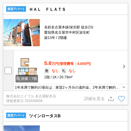
ＨＡＬ ＦＬＡＴＳ
賃貸アパート
名鉄名古屋本線/栄生駅 徒歩2分
愛知県名古屋市中村区栄生町
築13年
2階建
5.8
万円
(管理費等：4,000円)
敷
なし
礼
なし
1階
1K
20.79m²
画像：7枚
1年未満で解約の場合は、家賃2ヶ月分の違約金。2年未満で解約の
場合は、家賃1ヶ月分の違約金。町会費月300円。退去時、ルームク
株式会社エイブル 名古屋駅本店
リーニング料金44,000円。退去時、エアコン洗浄代13,200円。
詳細を見る
情報更新日
2026/08/06
ツインロータスB
賃貸アパート