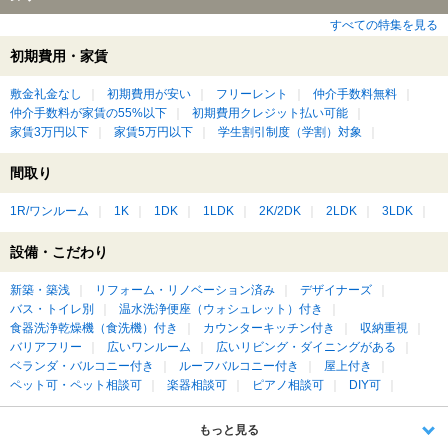
すべての特集を見る
初期費用・家賃
敷金礼金なし
初期費用が安い
フリーレント
仲介手数料無料
仲介手数料が家賃の55%以下
初期費用クレジット払い可能
家賃3万円以下
家賃5万円以下
学生割引制度（学割）対象
間取り
1R/ワンルーム
1K
1DK
1LDK
2K/2DK
2LDK
3LDK
設備・こだわり
新築・築浅
リフォーム・リノベーション済み
デザイナーズ
バス・トイレ別
温水洗浄便座（ウォシュレット）付き
食器洗浄乾燥機（食洗機）付き
カウンターキッチン付き
収納重視
バリアフリー
広いワンルーム
広いリビング・ダイニングがある
ベランダ・バルコニー付き
ルーフバルコニー付き
屋上付き
ペット可・ペット相談可
楽器相談可
ピアノ相談可
DIY可
もっと見る