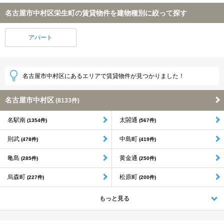
名古屋市中村区栄生町の賃貸物件を建物種別に絞って探す
アパート
名古屋市中村区にあるエリアで賃貸物件が見つかりました！
名古屋市中村区
(8133件)
名駅南
太閤通
(1354件)
(567件)
則武
中島町
(478件)
(419件)
亀島
黄金通
(285件)
(250件)
烏森町
松原町
(227件)
(200件)
もっと見る