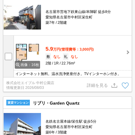
名古屋市営地下鉄東山線/本陣駅 徒歩8分
愛知県名古屋市中村区栄生町
築7年
2階建
5.9
万円
(管理費等：3,000円)
敷
なし
礼
なし
2階
1R
22.76m²
画像：16枚
インターネット無料。温水洗浄便座付き。TVインターホン付き。
株式会社エイブル 中村公園店
詳細を見る
情報更新日
2026/08/03
リブリ・Garden Quartz
賃貸マンション
名鉄名古屋本線/栄生駅 徒歩5分
愛知県名古屋市中村区栄生町
築6年
3階建