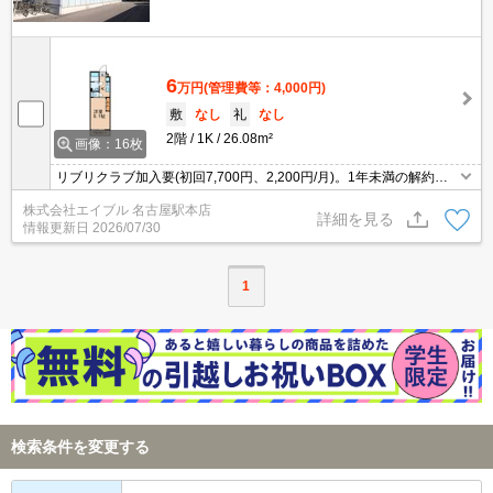
6
万円
(管理費等：4,000円)
敷
なし
礼
なし
2階
1K
26.08m²
画像：16枚
リブリクラブ加入要(初回7,700円、2,200円/月)。1年未満の解約
時、違約金1ヶ月分発生。オートロック。宅配ボックスあり。
株式会社エイブル 名古屋駅本店
詳細を見る
情報更新日
2026/07/30
1
検索条件を変更する