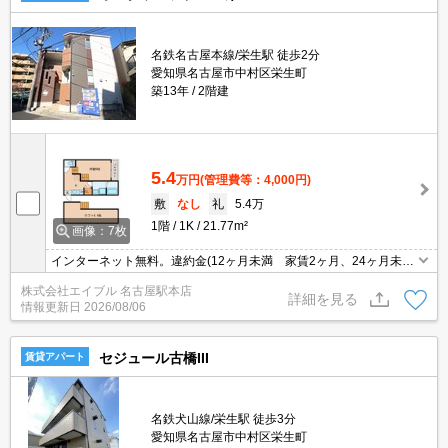
名鉄名古屋本線/栄生駅 徒歩2分
愛知県名古屋市中村区栄生町
築13年
2階建
5.4
万円
(管理費等：4,000円)
敷
なし
礼
5.4万
1階
1K
21.77m²
画像：7枚
インターネット無料。違約金(12ヶ月未満 家賃2ヶ月、24ヶ月未
満 家賃1ヶ月)。ロフト6.6帖付き。退去時、エアコン洗浄代13,200
株式会社エイブル 名古屋駅本店
円。退室時清掃料44,000円。
詳細を見る
情報更新日
2026/08/06
セジュール古橋III
賃貸アパート
名鉄犬山線/栄生駅 徒歩3分
愛知県名古屋市中村区栄生町