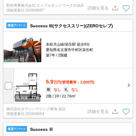
野村商事株式会社 エイブルネットワーク大須店
詳細を見る
情報更新日
2026/08/07
Success III(サクセススリー)(ZEROセレブ)
賃貸アパート
名鉄犬山線/栄生駅 徒歩9分
愛知県名古屋市中村区栄生町
築7年
2階建
5.9
万円
(管理費等：3,000円)
敷
なし
礼
なし
2階
1R
22.76m²
画像：17枚
株式会社タウンハウジング東海 栄店
詳細を見る
情報更新日
2026/08/04
Success Ⅲ
賃貸アパート