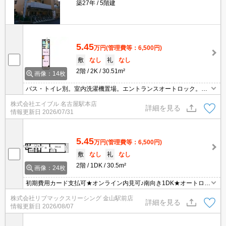
築27年
5階建
5.45
万円
(管理費等：6,500円)
敷
なし
礼
なし
2階
2K
30.51m²
画像：14枚
バス・トイレ別。室内洗濯機置場。エントランスオートロック。1
口ガスコンロ付。保証会社利用必須(初回保証委託料、賃料の50％＋
株式会社エイブル 名古屋駅本店
1,000円)。更新料10,000円(1年ごとに発生)。
詳細を見る
情報更新日
2026/07/31
5.45
万円
(管理費等：6,500円)
敷
なし
礼
なし
2階
1DK
30.5m²
画像：24枚
初期費用カード支払可★オンライン内見可♪南向き1DK★オートロッ
ク付き★ネット無料
株式会社リブマックスリーシング 金山駅前店
詳細を見る
情報更新日
2026/08/07