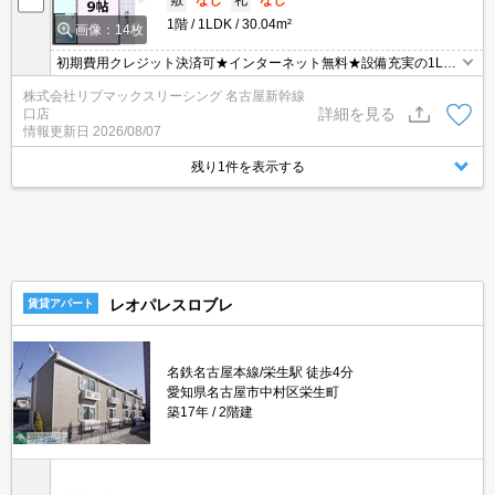
1階
1LDK
30.04m²
画像：14枚
初期費用クレジット決済可★インターネット無料★設備充実の1LD
K♪スーパーが徒歩圏内に複数あって便利な立地です！
株式会社リブマックスリーシング 名古屋新幹線
詳細を見る
口店
情報更新日
2026/08/07
残り1件を表示する
レオパレスロブレ
賃貸アパート
名鉄名古屋本線/栄生駅 徒歩4分
愛知県名古屋市中村区栄生町
築17年
2階建