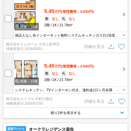
5.45
万円
(管理費等：4,000円)
敷
なし
礼
なし
2階
1K
21.78m²
画像：36枚
保証人なし光インターネット無料システムキッチンガス2口浴室暖
房乾燥機ＴＶドアホン
株式会社エムホーム 大須上前津店
詳細を見る
情報更新日
2026/08/01
5.45
万円
(管理費等：4,000円)
敷
なし
礼
なし
2階
1K
21.78m²
画像：15枚
システムキッチン。TVインターホン付き。違約金(12ヶ月未満 家
賃2ヶ月、24ヶ月未満 家賃1ヶ月)。
株式会社エイブル 中村公園店
詳細を見る
情報更新日
2026/07/30
残り2件を表示する
オークラレジデンス栄生
賃貸アパート