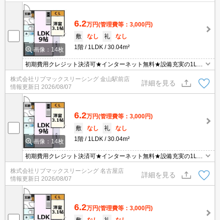
6.2
万円
(管理費等：3,000円)
敷
なし
礼
なし
1階
1LDK
30.04m²
画像：14枚
初期費用クレジット決済可★インターネット無料★設備充実の1LD
K♪スーパーが徒歩圏内に複数あって便利な立地です！
株式会社リブマックスリーシング 金山駅前店
詳細を見る
情報更新日
2026/08/07
6.2
万円
(管理費等：3,000円)
敷
なし
礼
なし
1階
1LDK
30.04m²
画像：14枚
初期費用クレジット決済可★インターネット無料★設備充実の1LD
K♪スーパーが徒歩圏内に複数あって便利な立地です！
株式会社リブマックスリーシング 名古屋店
詳細を見る
情報更新日
2026/08/07
6.2
万円
(管理費等：3,000円)
敷
なし
礼
なし