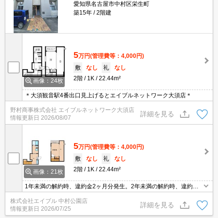
愛知県名古屋市中村区栄生町
築15年
2階建
5
万円
(管理費等：4,000円)
敷
なし
礼
なし
2階
1K
22.44m²
画像：24枚
＊大須観音駅4番出口見上げるとエイブルネットワーク大須店＊
野村商事株式会社 エイブルネットワーク大須店
詳細を見る
情報更新日
2026/08/07
5
万円
(管理費等：4,000円)
敷
なし
礼
なし
2階
1K
22.44m²
画像：21枚
1年未満の解約時、違約金2ヶ月分発生。2年未満の解約時、違約金1
ヶ月分発生。
株式会社エイブル 中村公園店
詳細を見る
情報更新日
2026/07/25