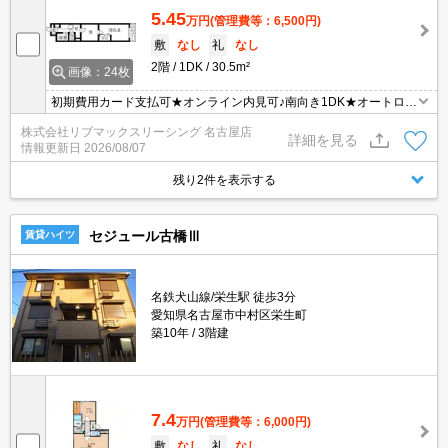
5.45
万円
(管理費等：6,500円)
敷
なし
礼
なし
2階
1DK
30.5m²
画像：24枚
初期費用カード支払可★オンライン内見可♪南向き1DK★オートロッ
ク付き★ネット無料
株式会社リブマックスリーシング 名古屋店
詳細を見る
情報更新日
2026/08/07
残り2件を表示する
セジュール古橋Ⅲ
賃貸ハイツ
名鉄犬山線/栄生駅 徒歩3分
愛知県名古屋市中村区栄生町
築10年
3階建
7.4
万円
(管理費等：6,000円)
敷
なし
礼
なし