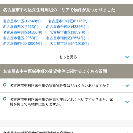
名古屋市中村区栄生町周辺のエリアで物件が見つかりました
名古屋市中区(12648件)
名古屋市中村区(8176件)
名古屋市西区(5613件)
名古屋市千種区(4335件)
名古屋市中川区(4186件)
名古屋市東区(3859件)
名古屋市北区(2968件)
名古屋市瑞穂区(2654件)
名古屋市昭和区(2504件)
名古屋市熱田区(1918件)
名古屋市南区(1875件)
名古屋市天白区(1746件)
名古屋市守山区(1290件)
春日井市(1178件)
名古屋市港区(1013件)
もっと見る
清須市(639件)
あま市(532件)
北名古屋市(454件)
海部郡大治町(387件)
西春日井郡豊山町(136件)
稲沢市(134件)
名古屋市中村区栄生町の賃貸物件に関するよくある質問
海部郡蟹江町(106件)
名古屋市中村区栄生町の賃貸物件数はどれくらいありますか？
名古屋市中村区栄生町の家賃相場はどれくらいですか？また、家
賃を抑えても物件はありますか。