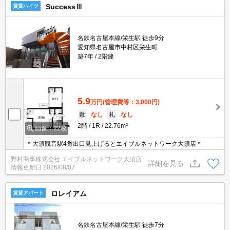
SuccessⅢ
賃貸ハイツ
名鉄名古屋本線/栄生駅 徒歩9分
愛知県名古屋市中村区栄生町
築7年
2階建
5.9
万円
(管理費等：3,000円)
敷
なし
礼
なし
2階
1R
22.76m²
画像：22枚
＊大須観音駅4番出口見上げるとエイブルネットワーク大須店＊
野村商事株式会社 エイブルネットワーク大須店
詳細を見る
情報更新日
2026/08/07
ロレイアム
賃貸アパート
名鉄名古屋本線/栄生駅 徒歩7分