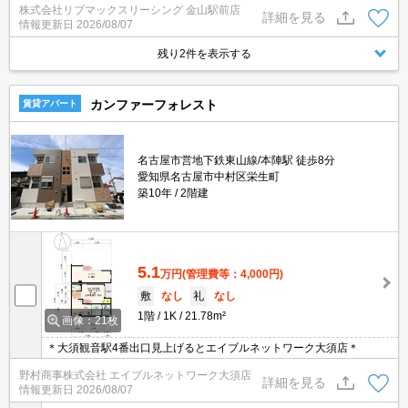
株式会社リブマックスリーシング 金山駅前店
圏内にあって便利な立地です！
詳細を見る
情報更新日
2026/08/07
残り2件を表示する
カンファーフォレスト
賃貸アパート
名古屋市営地下鉄東山線/本陣駅 徒歩8分
愛知県名古屋市中村区栄生町
築10年
2階建
5.1
万円
(管理費等：4,000円)
敷
なし
礼
なし
1階
1K
21.78m²
画像：21枚
＊大須観音駅4番出口見上げるとエイブルネットワーク大須店＊
野村商事株式会社 エイブルネットワーク大須店
詳細を見る
情報更新日
2026/08/07