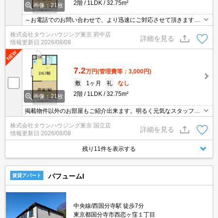
2階
1LDK
32.75m²
画像：21枚
～お電話でのお問い合わせで、より迅速にご対応させて頂きます～
地域密着タウンハウジングまで～
株式会社タウンハウジング東京 府中店
詳細を見る
情報更新日
2026/08/08
7.2
万円
(管理費等：3,000円)
敷
1ヶ月
礼
なし
2階
1LDK
32.75m²
画像：21枚
掲載物件以外のお部屋もご紹介出来ます。明るく元気なスタッフが
丁寧にご対応させていただきます。オンラインで見学・接客可能で
株式会社タウンハウジング東京 国立店
す！お気軽にお問い合わせ下さい☆★
詳細を見る
情報更新日
2026/08/08
残り11件を表示する
パフュームI
賃貸アパート
中央線/西国分寺駅 徒歩7分
東京都国分寺市西恋ヶ窪１丁目