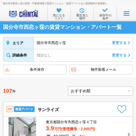
国分寺市西恋ヶ窪の賃貸・不動産情報で賃貸マンション・賃貸アパートなど賃貸物件の部屋探し
お部屋を探す
気になる
最近見た
保存中の
リスト
物件
条件
沿線・駅から
国分寺市西恋ヶ窪の賃貸マンション・アパート一覧
住所から
家賃相場から
国分寺市西恋ヶ窪
変更する
エリア
通勤通学時間から
詳細条件
指定なし
変更する
物件特集から
条件保存
物件新着メール
不動産会社から
TOP
107
件
サンライズ
PR
賃貸アパート
東京都国分寺市西恋ヶ窪４丁目
3.9
万円
(管理費等：2,000円)