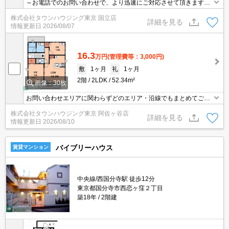
～お電話でのお問い合わせで、より迅速にご対応させて頂きます～
地域密着タウンハウジング【国立店】まで～
株式会社タウンハウジング東京 国立店
詳細を見る
情報更新日
2026/08/07
16.3
万円
(管理費等：3,000円)
敷
1ヶ月
礼
1ヶ月
2階
2LDK
52.34m²
画像：30枚
お問い合わせエリアに関わらずどのエリア・沿線でもまとめてご紹
介可能です！！迷われている場合はますご相談くださいませ。
株式会社タウンハウジング東京 阿佐ヶ谷店
詳細を見る
情報更新日
2026/08/10
バイブリーハウス
賃貸マンション
中央線/西国分寺駅 徒歩12分
東京都国分寺市西恋ヶ窪２丁目
築18年
2階建