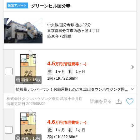
グリーンヒル国分寺
賃貸アパート
中央線/国分寺駅 徒歩12分
東京都国分寺市西恋ヶ窪１丁目
築36年
2階建
4.5
万円
(管理費等：--)
敷
1ヶ月
礼
1ヶ月
1階
1K
22.68m²
画像：16枚
情報量ナンバーワン！お部屋探しのご相談はタウンハウジング国分
寺店にお任せを！
株式会社タウンハウジング東京 武蔵小金井店
詳細を見る
情報更新日
2026/08/09
4.6
万円
(管理費等：--)
敷
1ヶ月
礼
1ヶ月
2階
1K
22.68m²
画像：16枚