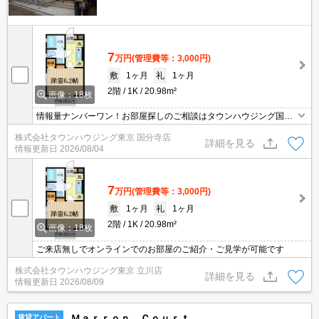
7
万円
(管理費等：3,000円)
敷
1ヶ月
礼
1ヶ月
2階
1K
20.98m²
画像：18枚
情報量ナンバーワン！お部屋探しのご相談はタウンハウジング国分
寺店にお任せを！
株式会社タウンハウジング東京 国分寺店
詳細を見る
情報更新日
2026/08/04
7
万円
(管理費等：3,000円)
敷
1ヶ月
礼
1ヶ月
2階
1K
20.98m²
画像：18枚
ご来店無しでオンラインでのお部屋のご紹介・ご見学が可能です
株式会社タウンハウジング東京 立川店
詳細を見る
情報更新日
2026/08/09
Ｍａｒｒｏｎ Ｃｏｕｒｔ
賃貸アパート