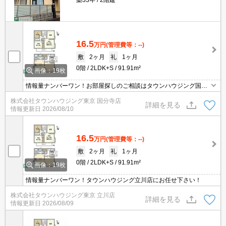
築33年
2階建
16.5
万円
(管理費等：--)
敷
2ヶ月
礼
1ヶ月
0階
2LDK+S
91.91m²
画像：19枚
情報量ナンバーワン！お部屋探しのご相談はタウンハウジング国分
寺店にお任せを！
株式会社タウンハウジング東京 国分寺店
詳細を見る
情報更新日
2026/08/10
16.5
万円
(管理費等：--)
敷
2ヶ月
礼
1ヶ月
0階
2LDK+S
91.91m²
画像：19枚
情報量ナンバーワン！タウンハウジング立川店にお任せ下さい！
株式会社タウンハウジング東京 立川店
詳細を見る
情報更新日
2026/08/09