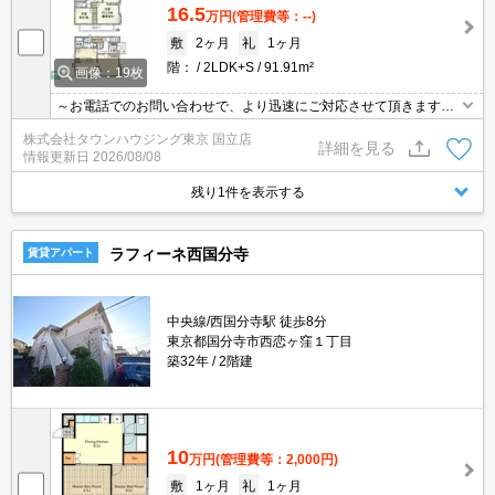
16.5
万円
(管理費等：--)
敷
2ヶ月
礼
1ヶ月
階：
2LDK+S
91.91m²
画像：19枚
～お電話でのお問い合わせで、より迅速にご対応させて頂きます～
地域密着タウンハウジング【国立店】まで～
株式会社タウンハウジング東京 国立店
詳細を見る
情報更新日
2026/08/08
残り1件を表示する
ラフィーネ西国分寺
賃貸アパート
中央線/西国分寺駅 徒歩8分
東京都国分寺市西恋ヶ窪１丁目
築32年
2階建
10
万円
(管理費等：2,000円)
敷
1ヶ月
礼
1ヶ月