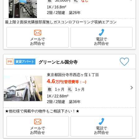
敷
50,000円
礼
なし
1K
16.8m²
2階
2階建 築26年
最上階２面採光隣接部屋無しガスコンロフローリング収納エアコン
メールで
電話で
お問合せ
お問合せ
グリーンヒル国分寺
PR
賃貸アパート
東京都国分寺市西恋ヶ窪１丁目
4.6
万円
(管理費等：--)
敷
1ヶ月
礼
1ヶ月
1K
22.68m²
2階
2階建 築36年
★他社様で掲載中の物件もご相談下さい！★
メールで
電話で
お問合せ
お問合せ