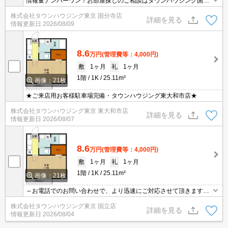
情報量ナンバーワン！お部屋探しのご相談はタウンハウジング国分
寺店にお任せを！
株式会社タウンハウジング東京 国分寺店
詳細を見る
情報更新日
2026/08/09
8.6
万円
(管理費等：4,000円)
敷
1ヶ月
礼
1ヶ月
1階
1K
25.11m²
画像：21枚
★ご来店用お客様駐車場完備・タウンハウジング東大和市店★
株式会社タウンハウジング東京 東大和市店
詳細を見る
情報更新日
2026/08/07
8.6
万円
(管理費等：4,000円)
敷
1ヶ月
礼
1ヶ月
1階
1K
25.11m²
画像：21枚
～お電話でのお問い合わせで、より迅速にご対応させて頂きます～
地域密着タウンハウジング【国立店】まで～
株式会社タウンハウジング東京 国立店
詳細を見る
情報更新日
2026/08/04