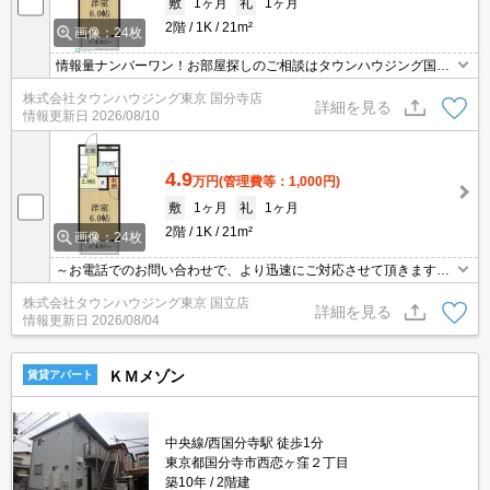
敷
1ヶ月
礼
1ヶ月
2階
1K
21m²
画像：24枚
情報量ナンバーワン！お部屋探しのご相談はタウンハウジング国分
寺店にお任せを！
株式会社タウンハウジング東京 国分寺店
詳細を見る
情報更新日
2026/08/10
4.9
万円
(管理費等：1,000円)
敷
1ヶ月
礼
1ヶ月
2階
1K
21m²
画像：24枚
～お電話でのお問い合わせで、より迅速にご対応させて頂きます～
地域密着タウンハウジング【国立店】まで～
株式会社タウンハウジング東京 国立店
詳細を見る
情報更新日
2026/08/04
ＫＭメゾン
賃貸アパート
中央線/西国分寺駅 徒歩1分
東京都国分寺市西恋ヶ窪２丁目
築10年
2階建