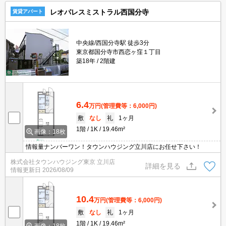
レオパレスミストラル西国分寺
賃貸アパート
中央線/西国分寺駅 徒歩3分
東京都国分寺市西恋ヶ窪１丁目
築18年
2階建
6.4
万円
(管理費等：6,000円)
敷
なし
礼
1ヶ月
1階
1K
19.46m²
画像：18枚
情報量ナンバーワン！タウンハウジング立川店にお任せ下さい！
株式会社タウンハウジング東京 立川店
詳細を見る
情報更新日
2026/08/09
10.4
万円
(管理費等：6,000円)
敷
なし
礼
1ヶ月
1階
1K
19.46m²