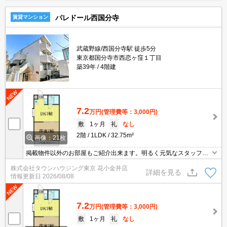
パレドール西国分寺
賃貸マンション
武蔵野線/西国分寺駅 徒歩5分
東京都国分寺市西恋ヶ窪１丁目
築39年
4階建
7.2
万円
(管理費等：3,000円)
敷
1ヶ月
礼
なし
2階
1LDK
32.75m²
画像：21枚
掲載物件以外のお部屋もご紹介出来ます。明るく元気なスタッフが
丁寧にご対応させていただきます。オンラインで見学・接客可能で
株式会社タウンハウジング東京 花小金井店
す！お気軽にお問い合わせ下さい☆★
詳細を見る
情報更新日
2026/08/08
7.2
万円
(管理費等：3,000円)
敷
1ヶ月
礼
なし