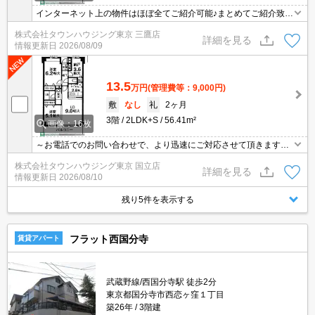
インターネット上の物件はほぼ全てご紹介可能♪まとめてご紹介致し
ます♪お気軽にお問合せください！お部屋探しはタウンハウジングま
株式会社タウンハウジング東京 三鷹店
で☆新着情報毎日更新☆
詳細を見る
情報更新日
2026/08/09
13.5
万円
(管理費等：9,000円)
敷
なし
礼
2ヶ月
3階
2LDK+S
56.41m²
画像：16枚
～お電話でのお問い合わせで、より迅速にご対応させて頂きます～
地域密着タウンハウジング【国立店】まで～
株式会社タウンハウジング東京 国立店
詳細を見る
情報更新日
2026/08/10
残り5件を表示する
フラット西国分寺
賃貸アパート
武蔵野線/西国分寺駅 徒歩2分
東京都国分寺市西恋ヶ窪１丁目
築26年
3階建