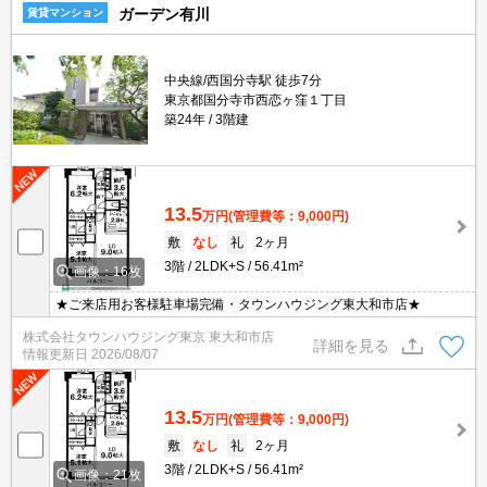
ガーデン有川
賃貸マンション
中央線/西国分寺駅 徒歩7分
東京都国分寺市西恋ヶ窪１丁目
築24年
3階建
13.5
万円
(管理費等：9,000円)
敷
なし
礼
2ヶ月
3階
2LDK+S
56.41m²
画像：16枚
★ご来店用お客様駐車場完備・タウンハウジング東大和市店★
株式会社タウンハウジング東京 東大和市店
詳細を見る
情報更新日
2026/08/07
13.5
万円
(管理費等：9,000円)
敷
なし
礼
2ヶ月
3階
2LDK+S
56.41m²
画像：21枚