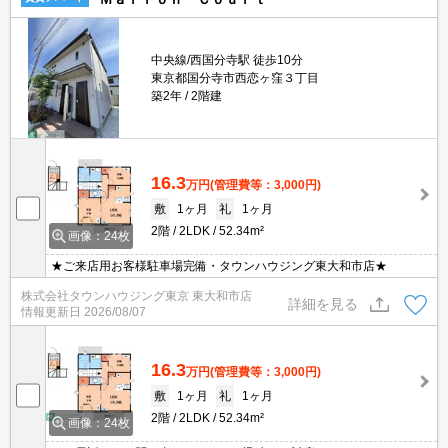
中央線/西国分寺駅 徒歩10分
東京都国分寺市西恋ヶ窪３丁目
築2年
2階建
16.3
万円
(管理費等：3,000円)
敷
1ヶ月
礼
1ヶ月
2階
2LDK
52.34m²
画像：24枚
★ご来店用お客様駐車場完備・タウンハウジング東大和市店★
株式会社タウンハウジング東京 東大和市店
詳細を見る
情報更新日
2026/08/07
16.3
万円
(管理費等：3,000円)
敷
1ヶ月
礼
1ヶ月
2階
2LDK
52.34m²
画像：24枚