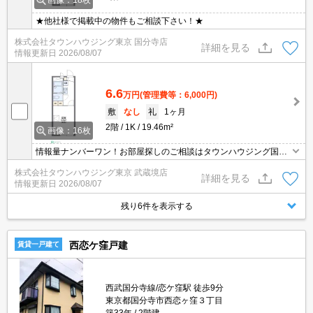
画像：18枚
★他社様で掲載中の物件もご相談下さい！★
株式会社タウンハウジング東京 国分寺店
詳細を見る
情報更新日
2026/08/07
6.6
万円
(管理費等：6,000円)
敷
なし
礼
1ヶ月
2階
1K
19.46m²
画像：16枚
情報量ナンバーワン！お部屋探しのご相談はタウンハウジング国分
寺店にお任せを！
株式会社タウンハウジング東京 武蔵境店
詳細を見る
情報更新日
2026/08/07
残り6件を表示する
西恋ケ窪戸建
賃貸一戸建て
西武国分寺線/恋ケ窪駅 徒歩9分
東京都国分寺市西恋ヶ窪３丁目