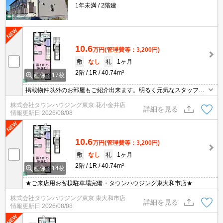
1年未満
2階建
10.6
万円
(管理費等：3,200円)
敷
なし
礼
1ヶ月
2階
1R
40.74m²
画像：17枚
掲載物件以外のお部屋もご紹介出来ます。明るく元気なスタッフが
丁寧にご対応させていただきます。オンラインで見学・接客可能で
株式会社タウンハウジング東京 花小金井店
す！お気軽にお問い合わせ下さい☆★
詳細を見る
情報更新日
2026/08/08
10.6
万円
(管理費等：3,200円)
敷
なし
礼
1ヶ月
2階
1R
40.74m²
画像：14枚
★ご来店用お客様駐車場完備・タウンハウジング東大和市店★
株式会社タウンハウジング東京 東大和市店
詳細を見る
情報更新日
2026/08/08