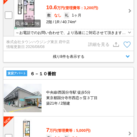
10.6
万円
(管理費等：3,200円)
敷
なし
礼
1ヶ月
2階
1R
40.74m²
画像：17枚
～お電話でのお問い合わせで、より迅速にご対応させて頂きます～
地域密着タウンハウジングまで～
株式会社タウンハウジング東京 府中店
詳細を見る
情報更新日
2026/08/08
残り8件を表示する
６－１０番館
賃貸アパート
中央線/西国分寺駅 徒歩5分
東京都国分寺市西恋ヶ窪３丁目
築21年
2階建
7
万円
(管理費等：5,000円)