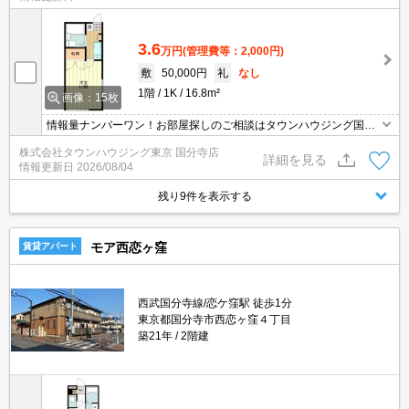
3.6
万円
(管理費等：2,000円)
敷
50,000円
礼
なし
1階
1K
16.8m²
画像：15枚
情報量ナンバーワン！お部屋探しのご相談はタウンハウジング国分
寺店にお任せを！
株式会社タウンハウジング東京 国分寺店
詳細を見る
情報更新日
2026/08/04
残り9件を表示する
モア西恋ヶ窪
賃貸アパート
西武国分寺線/恋ケ窪駅 徒歩1分
東京都国分寺市西恋ヶ窪４丁目
築21年
2階建