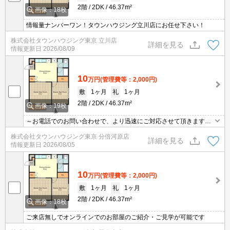
2階
2DK
46.37m²
画像：18枚
情報量ナンバーワン！タウンハウジング立川店にお任せ下さい！
株式会社タウンハウジング東京 立川店
詳細を見る
情報更新日
2026/08/09
10
万円
(管理費等：2,000円)
敷
1ヶ月
礼
1ヶ月
2階
2DK
46.37m²
画像：19枚
～お電話でのお問い合わせで、より迅速にご対応させて頂きます～
地域密着タウンハウジングまで～
株式会社タウンハウジング東京 分倍河原店
詳細を見る
情報更新日
2026/08/05
10
万円
(管理費等：2,000円)
敷
1ヶ月
礼
1ヶ月
2階
2DK
46.37m²
画像：18枚
ご来店無しでオンラインでのお部屋のご紹介・ご見学が可能です