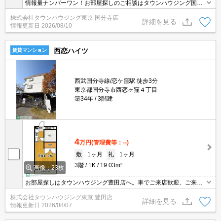
情報量ナンバーワン！お部屋探しのご相談はタウンハウジング国分
寺店にお任せを！
株式会社タウンハウジング東京 国分寺店
詳細を見る
情報更新日
2026/08/10
西恋ハイツ
賃貸マンション
西武国分寺線/恋ケ窪駅 徒歩3分
東京都国分寺市西恋ヶ窪４丁目
築34年
3階建
4
万円
(管理費等：--)
敷
1ヶ月
礼
1ヶ月
3階
1K
19.03m²
画像：23枚
お部屋探しはタウンハウジング豊田店へ。車でご来店歓迎、ご来店
用お客様駐車場あり！
株式会社タウンハウジング東京 豊田店
詳細を見る
情報更新日
2026/08/07