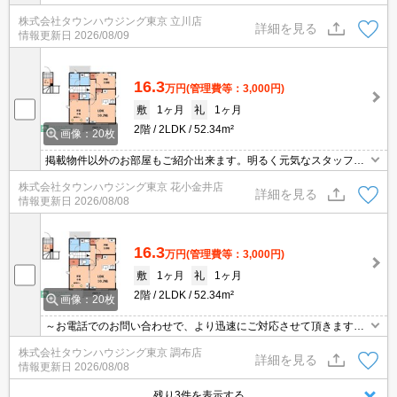
株式会社タウンハウジング東京 立川店
詳細を見る
情報更新日
2026/08/09
16.3
万円
(管理費等：3,000円)
敷
1ヶ月
礼
1ヶ月
2階
2LDK
52.34m²
画像：20枚
掲載物件以外のお部屋もご紹介出来ます。明るく元気なスタッフが
丁寧にご対応させていただきます。オンラインで見学・接客可能で
株式会社タウンハウジング東京 花小金井店
す！お気軽にお問い合わせ下さい☆★
詳細を見る
情報更新日
2026/08/08
16.3
万円
(管理費等：3,000円)
敷
1ヶ月
礼
1ヶ月
2階
2LDK
52.34m²
画像：20枚
～お電話でのお問い合わせで、より迅速にご対応させて頂きます～
地域密着タウンハウジングまで～
株式会社タウンハウジング東京 調布店
詳細を見る
情報更新日
2026/08/08
残り3件を表示する