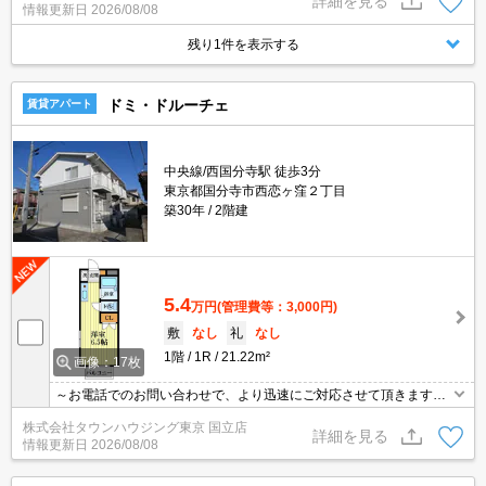
詳細を見る
情報更新日
2026/08/08
残り1件を表示する
ドミ・ドルーチェ
賃貸アパート
中央線/西国分寺駅 徒歩3分
東京都国分寺市西恋ヶ窪２丁目
築30年
2階建
5.4
万円
(管理費等：3,000円)
敷
なし
礼
なし
1階
1R
21.22m²
画像：17枚
～お電話でのお問い合わせで、より迅速にご対応させて頂きます～
地域密着タウンハウジング【国立店】まで～
株式会社タウンハウジング東京 国立店
詳細を見る
情報更新日
2026/08/08