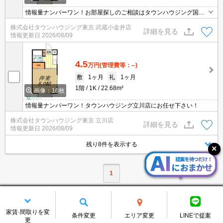
情報量ナンバーワン！お部屋探しのご相談はタウンハウジング国分
寺店にお任せを！
株式会社タウンハウジング東京 武蔵小金井店
詳細を見る
情報更新日
2026/08/09
4.5
万円
(管理費等：--)
敷
1ヶ月
礼
1ヶ月
1階
1K
22.68m²
画像：16枚
情報量ナンバーワン！タウンハウジング立川店にお任せ下さい！
株式会社タウンハウジング東京 立川店
詳細を見る
情報更新日
2026/08/09
残り8件を表示する
1
家賃·間取りを変
条件変更
エリア変更
LINEで提案
更