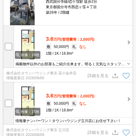
西武国分寺線/恋ケ窪駅 徒歩2分
東京都国分寺市西恋ヶ窪４丁目
築26年
2階建
3.6
万円
(管理費等：2,000円)
敷
50,000円
礼
なし
1階
1K
16.8m²
画像：18枚
掲載物件以外のお部屋もご紹介出来ます。明るく元気なスタッフが
丁寧にご対応させていただきます。オンラインで見学・接客可能で
株式会社タウンハウジング東京 花小金井店
す！お気軽にお問い合わせ下さい☆★
詳細を見る
情報更新日
2026/08/06
3.6
万円
(管理費等：2,000円)
敷
50,000円
礼
なし
1階
1K
16.8m²
画像：15枚
情報量ナンバーワン！タウンハウジング立川店にお任せ下さい！
株式会社タウンハウジング東京 立川店
詳細を見る
情報更新日
2026/08/09