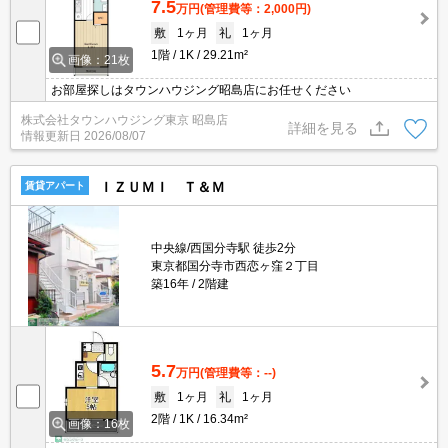
7.5
万円
(管理費等：2,000円)
敷
1ヶ月
礼
1ヶ月
1階
1K
29.21m²
画像：21枚
お部屋探しはタウンハウジング昭島店にお任せください
株式会社タウンハウジング東京 昭島店
詳細を見る
情報更新日
2026/08/07
ＩＺＵＭＩ Ｔ＆Ｍ
賃貸アパート
中央線/西国分寺駅 徒歩2分
東京都国分寺市西恋ヶ窪２丁目
築16年
2階建
5.7
万円
(管理費等：--)
敷
1ヶ月
礼
1ヶ月
2階
1K
16.34m²
画像：16枚