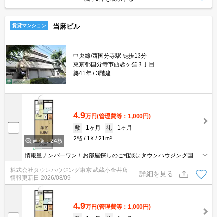
当麻ビル
賃貸マンション
中央線/西国分寺駅 徒歩13分
東京都国分寺市西恋ヶ窪３丁目
築41年
3階建
4.9
万円
(管理費等：1,000円)
敷
1ヶ月
礼
1ヶ月
2階
1K
21m²
画像：24枚
情報量ナンバーワン！お部屋探しのご相談はタウンハウジング国分
寺店にお任せを！
株式会社タウンハウジング東京 武蔵小金井店
詳細を見る
情報更新日
2026/08/09
4.9
万円
(管理費等：1,000円)