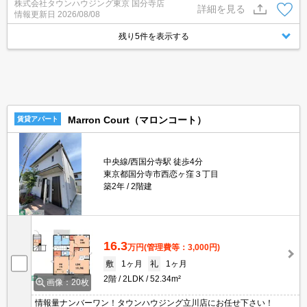
株式会社タウンハウジング東京 国分寺店
詳細を見る
情報更新日
2026/08/08
残り5件を表示する
Marron Court（マロンコート）
賃貸アパート
中央線/西国分寺駅 徒歩4分
東京都国分寺市西恋ヶ窪３丁目
築2年
2階建
16.3
万円
(管理費等：3,000円)
敷
1ヶ月
礼
1ヶ月
2階
2LDK
52.34m²
画像：20枚
情報量ナンバーワン！タウンハウジング立川店にお任せ下さい！