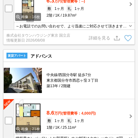
6.3
万円
(管理費等：--)
敷
1ヶ月
礼
1ヶ月
2階
1K
19.87m²
画像：16枚
～お電話でのお問い合わせで、より迅速にご対応させて頂きます～
地域密着タウンハウジング【国立店】まで～
株式会社タウンハウジング東京 国立店
詳細を見る
情報更新日
2026/08/08
アドバンス
賃貸アパート
中央線/西国分寺駅 徒歩7分
東京都国分寺市西恋ヶ窪３丁目
築13年
2階建
8.6
万円
(管理費等：4,000円)
敷
1ヶ月
礼
1ヶ月
1階
1K
25.11m²
画像：21枚