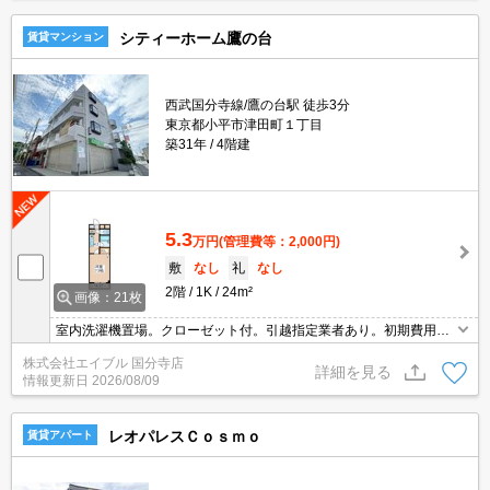
シティーホーム鷹の台
賃貸マンション
西武国分寺線/鷹の台駅 徒歩3分
東京都小平市津田町１丁目
築31年
4階建
5.3
万円
(管理費等：2,000円)
敷
なし
礼
なし
2階
1K
24m²
画像：21枚
室内洗濯機置場。クローゼット付。引越指定業者あり。初期費用キ
ャッシュレス決済可(条件あり)。
株式会社エイブル 国分寺店
詳細を見る
情報更新日
2026/08/09
レオパレスＣｏｓｍｏ
賃貸アパート