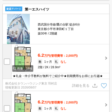
第一エスハイツ
賃貸アパート
西武国分寺線/鷹の台駅 徒歩6分
東京都小平市津田町１丁目
築30年
2階建
6.2
万円
(管理費等：2,000円)
敷
1ヶ月
礼
なし
2階
2K
28.9m²
画像：18枚
★礼金・仲介手数料が無料でご紹介中★初期費用をお得にお引越★
株式会社タウンハウジング東京 羽村店
詳細を見る
情報更新日
2026/08/07
6.2
万円
(管理費等：2,000円)
敷
1ヶ月
礼
なし