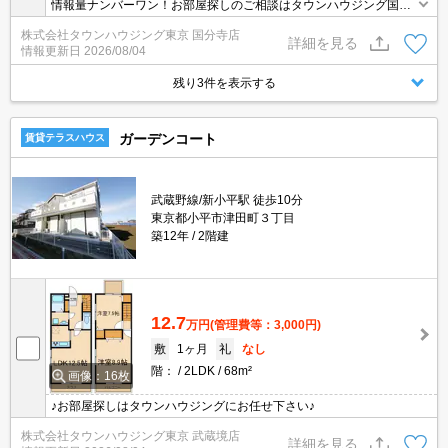
情報量ナンバーワン！お部屋探しのご相談はタウンハウジング国分
寺店にお任せを！
株式会社タウンハウジング東京 国分寺店
詳細を見る
情報更新日
2026/08/04
残り3件を表示する
ガーデンコート
賃貸テラスハウス
武蔵野線/新小平駅 徒歩10分
東京都小平市津田町３丁目
築12年
2階建
12.7
万円
(管理費等：3,000円)
敷
1ヶ月
礼
なし
階：
2LDK
68m²
画像：16枚
♪お部屋探しはタウンハウジングにお任せ下さい♪
株式会社タウンハウジング東京 武蔵境店
詳細を見る