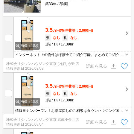
築33年
2階建
3.5
万円
(管理費等：2,000円)
敷
なし
礼
なし
1階
1K
17.39m²
画像：15枚
インターネット上の物件はほぼ全てご紹介可能。まとめてご紹介致
します。お気軽にお問合せください。お部屋探しは情報量地域ナン
株式会社タウンハウジング東京 ひばりが丘店
バー1のタウンハウジングまで。
詳細を見る
情報更新日
2026/08/08
3.5
万円
(管理費等：2,000円)
敷
なし
礼
なし
1階
1K
17.39m²
画像：15枚
情報量ナンバーワン！お部屋探しのご相談はタウンハウジング国分
寺店にお任せを！
株式会社タウンハウジング東京 武蔵小金井店
詳細を見る
情報更新日
2026/08/04