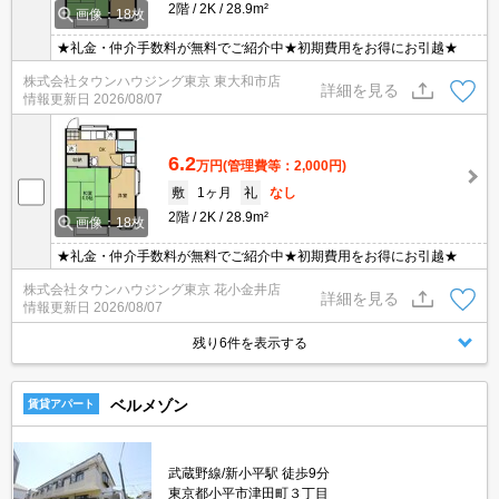
2階
2K
28.9m²
画像：18枚
★礼金・仲介手数料が無料でご紹介中★初期費用をお得にお引越★
株式会社タウンハウジング東京 東大和市店
詳細を見る
情報更新日
2026/08/07
6.2
万円
(管理費等：2,000円)
敷
1ヶ月
礼
なし
2階
2K
28.9m²
画像：18枚
★礼金・仲介手数料が無料でご紹介中★初期費用をお得にお引越★
株式会社タウンハウジング東京 花小金井店
詳細を見る
情報更新日
2026/08/07
残り6件を表示する
ベルメゾン
賃貸アパート
武蔵野線/新小平駅 徒歩9分
東京都小平市津田町３丁目