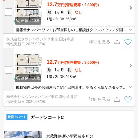
12.7
万円
(管理費等：3,000円)
敷
1ヶ月
礼
なし
1階
2LDK
68m²
画像：18枚
情報量ナンバーワン！お部屋探しのご相談はタウンハウジング国分
寺店にお任せを！
株式会社タウンハウジング東京 国分寺店
詳細を見る
情報更新日
2026/08/04
12.7
万円
(管理費等：3,000円)
敷
1ヶ月
礼
なし
1階
2LDK
68m²
画像：18枚
掲載物件以外のお部屋もご紹介出来ます。明るく元気なスタッフが
丁寧にご対応させていただきます。オンラインで見学・接客可能で
株式会社タウンハウジング東京 花小金井店
す！お気軽にお問い合わせ下さい☆★
詳細を見る
情報更新日
2026/08/08
ガーデンコートC
賃貸アパート
武蔵野線/新小平駅 徒歩10分