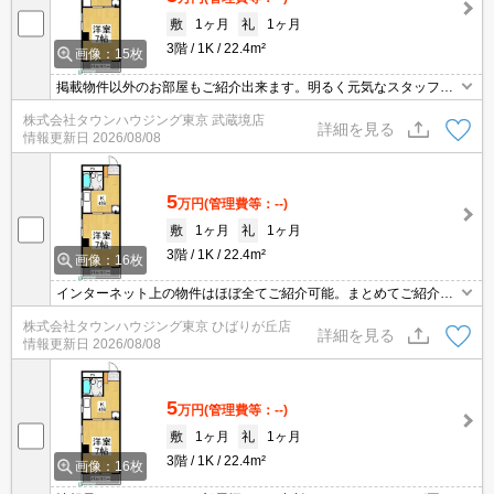
敷
1ヶ月
礼
1ヶ月
3階
1K
22.4m²
画像：15枚
掲載物件以外のお部屋もご紹介出来ます。明るく元気なスタッフが
丁寧にご対応させていただきます。オンラインで見学・接客可能で
株式会社タウンハウジング東京 武蔵境店
す！お気軽にお問い合わせ下さい☆★
詳細を見る
情報更新日
2026/08/08
5
万円
(管理費等：--)
敷
1ヶ月
礼
1ヶ月
3階
1K
22.4m²
画像：16枚
インターネット上の物件はほぼ全てご紹介可能。まとめてご紹介致
します。お気軽にお問合せください。お部屋探しは情報量地域ナン
株式会社タウンハウジング東京 ひばりが丘店
バー1のタウンハウジングまで。
詳細を見る
情報更新日
2026/08/08
5
万円
(管理費等：--)
敷
1ヶ月
礼
1ヶ月
3階
1K
22.4m²
画像：16枚