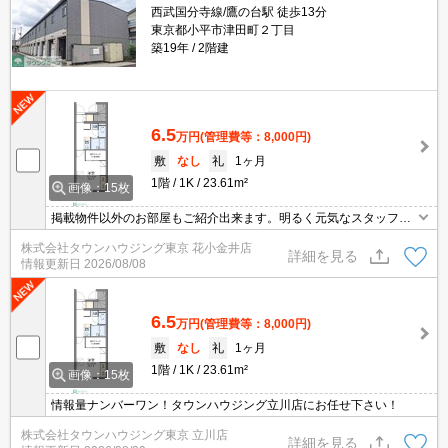
西武国分寺線/鷹の台駅 徒歩13分
東京都小平市津田町２丁目
築19年
2階建
6.5
万円
(管理費等：8,000円)
敷
なし
礼
1ヶ月
1階
1K
23.61m²
画像：15枚
掲載物件以外のお部屋もご紹介出来ます。明るく元気なスタッフが
丁寧にご対応させていただきます。オンラインで見学・接客可能で
株式会社タウンハウジング東京 花小金井店
す！お気軽にお問い合わせ下さい☆★
詳細を見る
情報更新日
2026/08/08
6.5
万円
(管理費等：8,000円)
敷
なし
礼
1ヶ月
1階
1K
23.61m²
画像：15枚
情報量ナンバーワン！タウンハウジング立川店にお任せ下さい！
株式会社タウンハウジング東京 立川店
詳細を見る