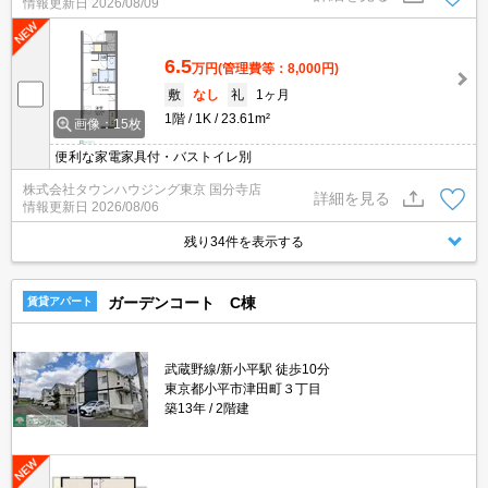
情報更新日
2026/08/09
6.5
万円
(管理費等：8,000円)
敷
なし
礼
1ヶ月
1階
1K
23.61m²
画像：15枚
便利な家電家具付・バストイレ別
株式会社タウンハウジング東京 国分寺店
詳細を見る
情報更新日
2026/08/06
残り34件を表示する
ガーデンコート C棟
賃貸アパート
武蔵野線/新小平駅 徒歩10分
東京都小平市津田町３丁目
築13年
2階建