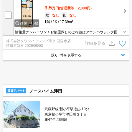
3.5
万円
(管理費等：2,000円)
敷
なし
礼
なし
1階
1K
17.39m²
画像：15枚
情報量ナンバーワン！お部屋探しのご相談はタウンハウジング国分
寺店にお任せを！
株式会社タウンハウジング東京 国分寺店
詳細を見る
情報更新日
2026/08/03
残り1件を表示する
ノースハイム津田
賃貸アパート
武蔵野線/新小平駅 徒歩10分
東京都小平市津田町２丁目
築47年
2階建