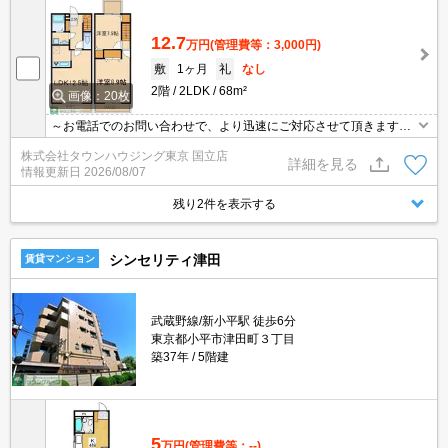
12.7
万円
(管理費等：3,000円)
敷
1ヶ月
礼
なし
2階
2LDK
68m²
画像：20枚
～お電話でのお問い合わせで、より迅速にご対応させて頂きます～
地域密着タウンハウジング【国立店】まで～
株式会社タウンハウジング東京 国立店
詳細を見る
情報更新日
2026/08/07
残り2件を表示する
シンセリティ津田
賃貸マンション
武蔵野線/新小平駅 徒歩6分
東京都小平市津田町３丁目
築37年
5階建
5
万円
(管理費等：--)