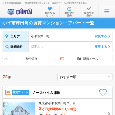
小平市津田町の賃貸・不動産情報で賃貸マンション・賃貸アパートなど賃貸物件の部屋探し
お部屋を探す
気になる
最近見た
保存中の
リスト
物件
条件
沿線・駅から
小平市津田町の賃貸マンション・アパート一覧
住所から
家賃相場から
小平市津田町
変更する
エリア
通勤通学時間から
詳細条件
指定なし
変更する
物件特集から
条件保存
物件新着メール
不動産会社から
TOP
72
件
ノースハイム津田
PR
賃貸アパート
東京都小平市津田町２丁目
3
万円
(管理費等：3,500円)