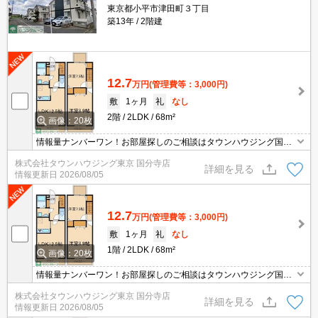
東京都小平市津田町３丁目
築13年
2階建
12.7
万円
(管理費等：3,000円)
敷
1ヶ月
礼
なし
2階
2LDK
68m²
画像：20枚
情報量ナンバーワン！お部屋探しのご相談はタウンハウジング国分
寺店にお任せを！
株式会社タウンハウジング東京 国分寺店
詳細を見る
情報更新日
2026/08/05
12.7
万円
(管理費等：3,000円)
敷
1ヶ月
礼
なし
1階
2LDK
68m²
画像：20枚
情報量ナンバーワン！お部屋探しのご相談はタウンハウジング国分
寺店にお任せを！
株式会社タウンハウジング東京 国分寺店
詳細を見る
情報更新日
2026/08/05