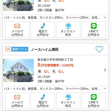
敷
なし
礼
なし
1K
21m²
1階
2階建 築47年
バス・トイレ別。角部屋。サンクスへ169ｍ。スーパーへ254ｍ。女性限
定。
メールで
電話で
オンライン
LINEで
お問合せ
お問合せ
来店
お問合せ
ノースハイム津田
PR
賃貸アパート
東京都小平市津田町２丁目
3
万円
(管理費等：3,500円)
敷
なし
礼
なし
1K
21m²
1階
2階建 築47年
バス・トイレ別。角部屋。サンクスへ169ｍ。スーパーへ254ｍ。女性限
定。
メールで
電話で
オンライン
LINEで
お問合せ
お問合せ
来店
お問合せ