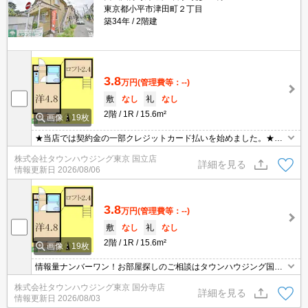
東京都小平市津田町２丁目
築34年
2階建
3.8
万円
(管理費等：--)
敷
なし
礼
なし
2階
1R
15.6m²
画像：19枚
★当店では契約金の一部クレジットカード払いを始めました。★お
問い合わせはタウンハウジンまで★
株式会社タウンハウジング東京 国立店
詳細を見る
情報更新日
2026/08/06
3.8
万円
(管理費等：--)
敷
なし
礼
なし
2階
1R
15.6m²
画像：19枚
情報量ナンバーワン！お部屋探しのご相談はタウンハウジング国分
寺店にお任せを！
株式会社タウンハウジング東京 国分寺店
詳細を見る
情報更新日
2026/08/03