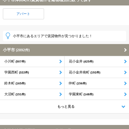
アパート
小平市にあるエリアで賃貸物件が見つかりました！
小平市
(2892件)
小川町
花小金井
(507件)
(425件)
学園西町
花小金井南町
(322件)
(192件)
鈴木町
仲町
(165件)
(156件)
大沼町
学園東町
(151件)
(148件)
もっと見る