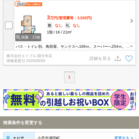
3
万円
(管理費等：3,500円)
敷
なし
礼
なし
1階
1K
21m²
画像：23枚
バス・トイレ別。角部屋。サンクスへ169ｍ。スーパーへ254ｍ。女
性限定。
株式会社エイブル 国分寺店
詳細を見る
情報更新日
2026/08/09
1
検索条件を変更する
小平市津田町
変更する
エリア