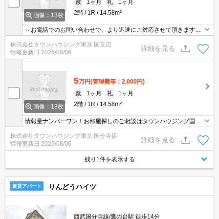
敷
1ヶ月
礼
1ヶ月
2階
1R
14.58m²
画像：13枚
～お電話でのお問い合わせで、より迅速にご対応させて頂きます～
地域密着タウンハウジング【国立店】まで～
株式会社タウンハウジング東京 国立店
詳細を見る
情報更新日
2026/08/06
5
万円
(管理費等：2,000円)
敷
1ヶ月
礼
1ヶ月
2階
1R
14.58m²
画像：13枚
情報量ナンバーワン！お部屋探しのご相談はタウンハウジング国分
寺店にお任せを！
株式会社タウンハウジング東京 国分寺店
詳細を見る
情報更新日
2026/08/06
残り1件を表示する
りんどうハイツ
賃貸アパート
西武国分寺線/鷹の台駅 徒歩14分