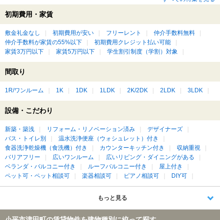
初期費用・家賃
敷金礼金なし
初期費用が安い
フリーレント
仲介手数料無料
仲介手数料が家賃の55%以下
初期費用クレジット払い可能
家賃3万円以下
家賃5万円以下
学生割引制度（学割）対象
間取り
1R/ワンルーム
1K
1DK
1LDK
2K/2DK
2LDK
3LDK
設備・こだわり
新築・築浅
リフォーム・リノベーション済み
デザイナーズ
バス・トイレ別
温水洗浄便座（ウォシュレット）付き
食器洗浄乾燥機（食洗機）付き
カウンターキッチン付き
収納重視
バリアフリー
広いワンルーム
広いリビング・ダイニングがある
ベランダ・バルコニー付き
ルーフバルコニー付き
屋上付き
ペット可・ペット相談可
楽器相談可
ピアノ相談可
DIY可
もっと見る
小平市津田町の賃貸物件を建物種別に絞って探す