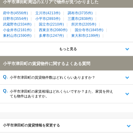
小平市津田町周辺のエリアで物件が見つかりました
府中市(4556件)
立川市(4213件)
調布市(3735件)
日野市(3554件)
小平市(2893件)
三鷹市(2838件)
武蔵野市(2334件)
国立市(2210件)
所沢市(2205件)
小金井市(2181件)
西東京市(2080件)
国分寺市(1845件)
東村山市(1590件)
多摩市(1247件)
東大和市(1199件)
朝霞市(1196件)
新座市(1108件)
武蔵村山市(853件)
稲城市(829件)
狛江市(753件)
清瀬市(651件)
もっと見る
東久留米市(601件)
小平市津田町の賃貸物件に関するよくある質問
小平市津田町の賃貸物件数はどれくらいありますか？
小平市津田町の家賃相場はどれくらいですか？また、家賃を抑え
ても物件はありますか。
小平市津田町の賃貸情報を変更する