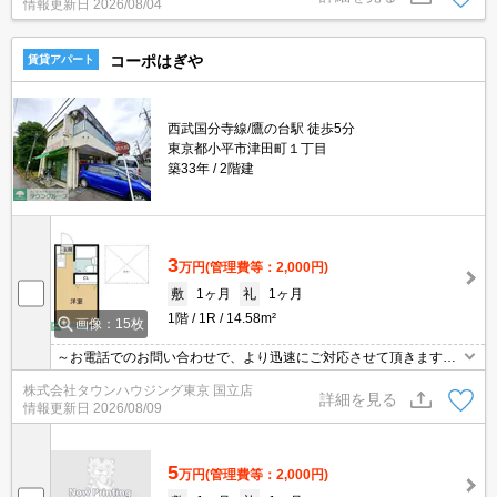
情報更新日
2026/08/04
コーポはぎや
賃貸アパート
西武国分寺線/鷹の台駅 徒歩5分
東京都小平市津田町１丁目
築33年
2階建
3
万円
(管理費等：2,000円)
敷
1ヶ月
礼
1ヶ月
1階
1R
14.58m²
画像：15枚
～お電話でのお問い合わせで、より迅速にご対応させて頂きます～
地域密着タウンハウジング【国立店】まで～
株式会社タウンハウジング東京 国立店
詳細を見る
情報更新日
2026/08/09
5
万円
(管理費等：2,000円)