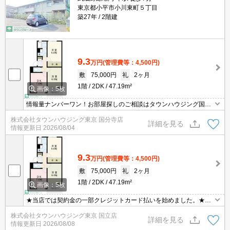
東京都小平市小川東町５丁目
築27年
2階建
9.3
万円
(管理費等：4,500円)
敷
75,000円
礼
2ヶ月
1階
2DK
47.19m²
画像：5枚
情報量ナンバーワン！お部屋探しのご相談はタウンハウジング国分
寺店にお任せを！
株式会社タウンハウジング東京 国分寺店
詳細を見る
情報更新日
2026/08/04
9.3
万円
(管理費等：4,500円)
敷
75,000円
礼
2ヶ月
1階
2DK
47.19m²
画像：5枚
★当店では契約金の一部クレジットカード払いを始めました。★お
問い合わせはタウンハウジンまで★
株式会社タウンハウジング東京 国立店
詳細を見る
情報更新日
2026/08/08