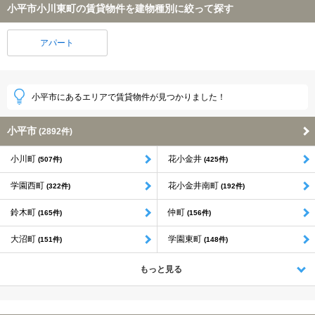
小平市小川東町の賃貸物件を建物種別に絞って探す
アパート
小平市にあるエリアで賃貸物件が見つかりました！
小平市
(2892件)
小川町
花小金井
(507件)
(425件)
学園西町
花小金井南町
(322件)
(192件)
鈴木町
仲町
(165件)
(156件)
大沼町
学園東町
(151件)
(148件)
もっと見る