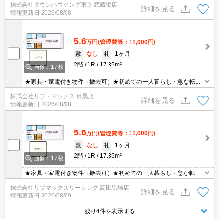
株式会社タウンハウジング東京 武蔵境店
す！お気軽にお問い合わせ下さい☆★
詳細を見る
情報更新日
2026/08/08
5.6
万円
(管理費等：11,000円)
敷
なし
礼
1ヶ月
2階
1R
17.35m²
画像：17枚
★家具・家電付き物件（撤去可）★初めての一人暮らし・急な転勤
などにオススメ★当社グループ管理のため諸条件相談可能となって
株式会社リブ・マックス 目黒店
おり、モバイルWiFiも無料でレンタル・初期費用クレジット支払可
詳細を見る
情報更新日
2026/08/08
能です♪土日祝日は混み合いますのでお早めにご予約ください。オン
ライン内覧・契約可能な為一度も来店せずとも問題ありません♪
5.6
万円
(管理費等：11,000円)
敷
なし
礼
1ヶ月
2階
1R
17.35m²
画像：17枚
★家具・家電付き物件（撤去可）★初めての一人暮らし・急な転勤
などにオススメ★当社グループ管理のため諸条件相談可能となって
株式会社リブマックスリーシング 高田馬場店
おり、モバイルWiFiも無料でレンタル・初期費用クレジット支払可
詳細を見る
情報更新日
2026/08/09
能です♪土日祝日は混み合いますのでお早めにご予約ください。オン
ライン内覧・契約可能な為一度も来店せずとも問題ありません♪
残り4件を表示する