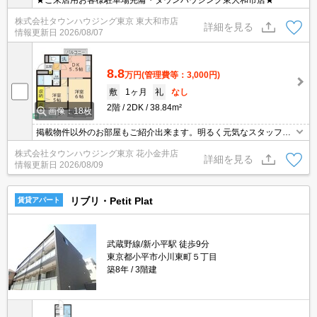
★ご来店用お客様駐車場完備・タウンハウジング東大和市店★
株式会社タウンハウジング東京 東大和市店
詳細を見る
情報更新日
2026/08/07
8.8
万円
(管理費等：3,000円)
敷
1ヶ月
礼
なし
2階
2DK
38.84m²
画像：18枚
掲載物件以外のお部屋もご紹介出来ます。明るく元気なスタッフが
丁寧にご対応させていただきます。オンラインで見学・接客可能で
株式会社タウンハウジング東京 花小金井店
す！お気軽にお問い合わせ下さい☆★
詳細を見る
情報更新日
2026/08/09
リブリ・Petit Plat
賃貸アパート
武蔵野線/新小平駅 徒歩9分
東京都小平市小川東町５丁目
築8年
3階建