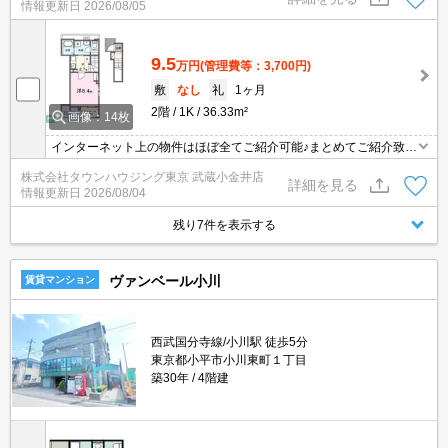
情報更新日
2026/08/05
9.5
万円
(管理費等：3,700円)
敷
なし
礼
1ヶ月
2階
1K
36.33m²
画像：14枚
インターネット上の物件はほぼ全てご紹介可能♪まとめてご紹介致し
ます♪お気軽にお問合せください！お部屋探しはタウンハウジングま
株式会社タウンハウジング東京 武蔵小金井店
で☆新着情報毎日更新☆
詳細を見る
情報更新日
2026/08/04
残り7件を表示する
ヴァンベール小川
賃貸マンション
西武国分寺線/小川駅 徒歩5分
東京都小平市小川東町１丁目
築30年
4階建