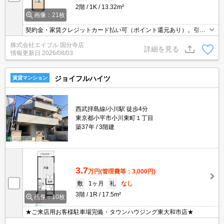
2階
1K
13.32m²
画像：21枚
契約金・家賃クレジットカード払い可（ポイント還元あり）。引越
指定業者あり。ロフト好きにオススメ。南向き。2階角部屋。家賃
株式会社エイブル 国分寺店
に注目。礼金0・敷金0。最寄り駅まで徒歩7分！。オンライン接客
詳細を見る
情報更新日
2026/08/03
相談可。
ジョイフルハイツ
賃貸マンション
西武拝島線/小川駅 徒歩4分
東京都小平市小川東町１丁目
築37年
3階建
3.7
万円
(管理費等：3,000円)
敷
1ヶ月
礼
なし
3階
1R
17.5m²
画像：10枚
★ご来店用お客様駐車場完備・タウンハウジング東大和市店★