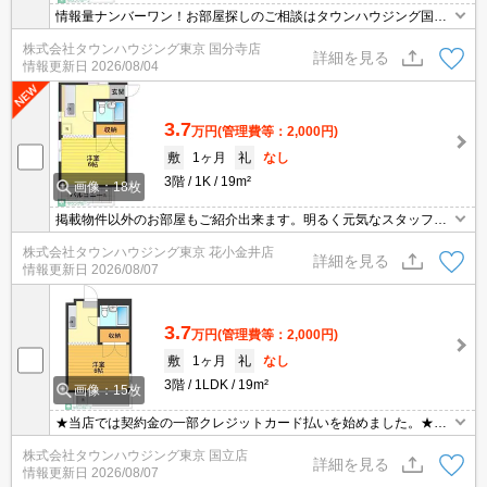
情報量ナンバーワン！お部屋探しのご相談はタウンハウジング国分
寺店にお任せを！
株式会社タウンハウジング東京 国分寺店
詳細を見る
情報更新日
2026/08/04
3.7
万円
(管理費等：2,000円)
敷
1ヶ月
礼
なし
3階
1K
19m²
画像：18枚
掲載物件以外のお部屋もご紹介出来ます。明るく元気なスタッフが
丁寧にご対応させていただきます。オンラインで見学・接客可能で
株式会社タウンハウジング東京 花小金井店
す！お気軽にお問い合わせ下さい☆★
詳細を見る
情報更新日
2026/08/07
3.7
万円
(管理費等：2,000円)
敷
1ヶ月
礼
なし
3階
1LDK
19m²
画像：15枚
★当店では契約金の一部クレジットカード払いを始めました。★お
問い合わせはタウンハウジンまで★
株式会社タウンハウジング東京 国立店
詳細を見る
情報更新日
2026/08/07