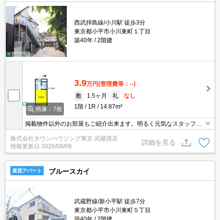
西武拝島線/小川駅 徒歩3分
東京都小平市小川東町１丁目
築40年
2階建
3.9
万円
(管理費等：--)
敷
1.5ヶ月
礼
なし
1階
1R
14.87m²
画像：7枚
掲載物件以外のお部屋もご紹介出来ます。明るく元気なスタッフが
丁寧にご対応させていただきます。オンラインで見学・接客可能で
株式会社タウンハウジング東京 武蔵境店
す！お気軽にお問い合わせ下さい☆★
詳細を見る
情報更新日
2026/08/09
ブルースカイ
賃貸アパート
武蔵野線/新小平駅 徒歩7分
東京都小平市小川東町５丁目
築40年
2階建