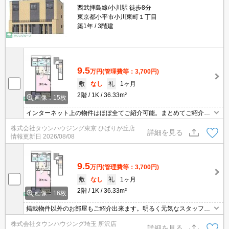
西武拝島線/小川駅 徒歩8分
東京都小平市小川東町１丁目
築1年
3階建
9.5
万円
(管理費等：3,700円)
敷
なし
礼
1ヶ月
2階
1K
36.33m²
画像：15枚
インターネット上の物件はほぼ全てご紹介可能。まとめてご紹介致
します。お気軽にお問合せください。お部屋探しは情報量地域ナン
株式会社タウンハウジング東京 ひばりが丘店
バー1のタウンハウジングまで。
詳細を見る
情報更新日
2026/08/08
9.5
万円
(管理費等：3,700円)
敷
なし
礼
1ヶ月
2階
1K
36.33m²
画像：16枚
掲載物件以外のお部屋もご紹介出来ます。明るく元気なスタッフが
丁寧にご対応させていただきます。オンラインで見学・接客可能で
株式会社タウンハウジング埼玉 所沢店
す！お気軽にお問い合わせ下さい☆★
詳細を見る