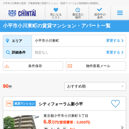
小平市小川東町の賃貸・不動産情報で賃貸マンション・賃貸アパートなど賃貸物件の部屋探し
お部屋を探す
気になる
最近見た
保存中の
リスト
物件
条件
沿線・駅から
小平市小川東町の賃貸マンション・アパート一覧
住所から
家賃相場から
小平市小川東町
変更する
エリア
通勤通学時間から
詳細条件
指定なし
変更する
物件特集から
条件保存
物件新着メール
不動産会社から
TOP
90
件
シティフォーラム新小平
PR
賃貸マンション
東京都小平市小川東町５丁目
6.8
万円
(管理費等：5,000円)