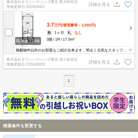
株式会社タウンハウジング東京 東大和市店
詳細を見る
情報更新日
2026/08/07
3.7
万円
(管理費等：3,000円)
敷
1ヶ月
礼
なし
3階
1R
17.5m²
画像：14枚
掲載物件以外のお部屋もご紹介出来ます。明るく元気なスタッフが
丁寧にご対応させていただきます。オンラインで見学・接客可能で
株式会社タウンハウジング東京 花小金井店
す！お気軽にお問い合わせ下さい☆★
詳細を見る
情報更新日
2026/08/08
1
検索条件を変更する