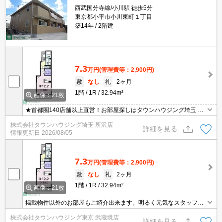
西武国分寺線/小川駅 徒歩5分
東京都小平市小川東町１丁目
築14年
2階建
7.3
万円
(管理費等：2,900円)
敷
なし
礼
2ヶ月
1階
1R
32.94m²
画像：21枚
★首都圏140店舗以上直営！お部屋探しはタウンハウジング埼玉 所
沢店へ★
株式会社タウンハウジング埼玉 所沢店
詳細を見る
情報更新日
2026/08/05
7.3
万円
(管理費等：2,900円)
敷
なし
礼
2ヶ月
1階
1R
32.94m²
画像：21枚
掲載物件以外のお部屋もご紹介出来ます。明るく元気なスタッフが
丁寧にご対応させていただきます。オンラインで見学・接客可能で
株式会社タウンハウジング東京 武蔵境店
す！お気軽にお問い合わせ下さい☆★
詳細を見る