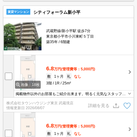
シティフォーラム新小平
賃貸マンション
武蔵野線/新小平駅 徒歩7分
東京都小平市小川東町５丁目
築35年
6階建
6.8
万円
(管理費等：5,000円)
敷
1ヶ月
礼
なし
3階
1R
25m²
画像：18枚
掲載物件以外のお部屋もご紹介出来ます。明るく元気なスタッフが
丁寧にご対応させていただきます。オンラインで見学・接客可能で
株式会社タウンハウジング東京 武蔵境店
す！お気軽にお問い合わせ下さい☆★
詳細を見る
情報更新日
2026/08/07
6.8
万円
(管理費等：5,000円)
敷
1ヶ月
礼
なし