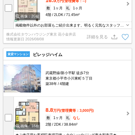
16.5
万円
(管理費等：--)
敷
1ヶ月
礼
1ヶ月
4階
2LDK
71.45m²
画像：20枚
掲載物件以外のお部屋もご紹介出来ます。明るく元気なスタッフが
丁寧にご対応させていただきます。オンラインで見学・接客可能で
株式会社タウンハウジング東京 花小金井店
す！お気軽にお問い合わせ下さい☆★
詳細を見る
情報更新日
2026/08/08
ビレッジハイム
賃貸マンション
武蔵野線/新小平駅 徒歩7分
東京都小平市小川東町５丁目
築38年
4階建
8.8
万円
(管理費等：3,000円)
敷
1ヶ月
礼
なし
2階
2DK
38.84m²
画像：18枚