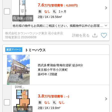
7.6
万円
(管理費等：4,000円)
敷
なし
礼
1ヶ月
2階
1K
28.56m²
画像：22枚
他社様の物件もお気軽にご相談ください。掲載物件以外のお部屋も
ご紹介出来ます。明るく元気なスタッフが丁寧にご対応させていた
株式会社タウンハウジング東京 花小金井店
だきます。当店ならオンラインで見学・接客可能です！お気軽にお
詳細を見る
情報更新日
2026/08/08
問い合わせ下さい☆★
トミーハウス
賃貸アパート
西武多摩湖線/青梅街道駅 徒歩8分
東京都小平市小川東町
築45年
2階建
3.8
万円
(管理費等：--)
敷
なし
礼
なし
2階
1K
19.8m²
画像：9枚