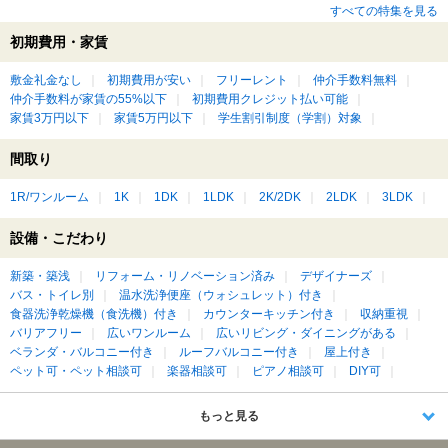
すべての特集を見る
初期費用・家賃
敷金礼金なし
初期費用が安い
フリーレント
仲介手数料無料
仲介手数料が家賃の55%以下
初期費用クレジット払い可能
家賃3万円以下
家賃5万円以下
学生割引制度（学割）対象
間取り
1R/ワンルーム
1K
1DK
1LDK
2K/2DK
2LDK
3LDK
設備・こだわり
新築・築浅
リフォーム・リノベーション済み
デザイナーズ
バス・トイレ別
温水洗浄便座（ウォシュレット）付き
食器洗浄乾燥機（食洗機）付き
カウンターキッチン付き
収納重視
バリアフリー
広いワンルーム
広いリビング・ダイニングがある
ベランダ・バルコニー付き
ルーフバルコニー付き
屋上付き
ペット可・ペット相談可
楽器相談可
ピアノ相談可
DIY可
もっと見る