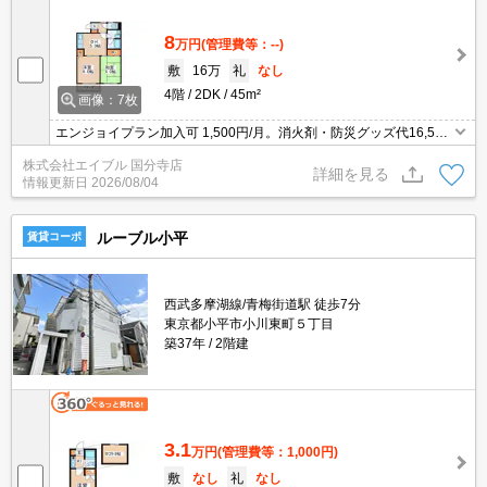
8
万円
(管理費等：--)
敷
16万
礼
なし
4階
2DK
45m²
画像：7枚
エンジョイプラン加入可 1,500円/月。消火剤・防災グッズ代16,500
円～。ペット飼育時敷金3ヶ月(償却3ヶ月)。
株式会社エイブル 国分寺店
詳細を見る
情報更新日
2026/08/04
ルーブル小平
賃貸コーポ
西武多摩湖線/青梅街道駅 徒歩7分
東京都小平市小川東町５丁目
築37年
2階建
3.1
万円
(管理費等：1,000円)
敷
なし
礼
なし