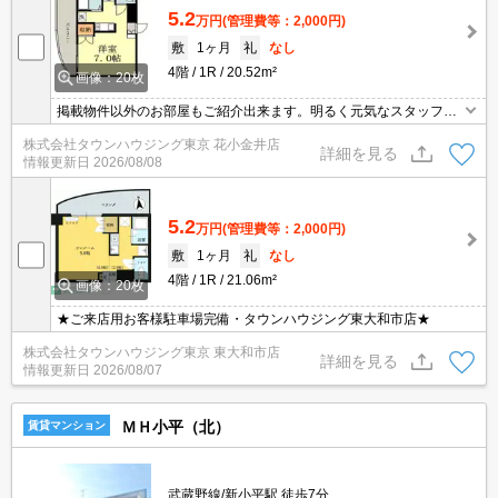
5.2
万円
(管理費等：2,000円)
敷
1ヶ月
礼
なし
4階
1R
20.52m²
画像：20枚
掲載物件以外のお部屋もご紹介出来ます。明るく元気なスタッフが
丁寧にご対応させていただきます。オンラインで見学・接客可能で
株式会社タウンハウジング東京 花小金井店
す！お気軽にお問い合わせ下さい☆★
詳細を見る
情報更新日
2026/08/08
5.2
万円
(管理費等：2,000円)
敷
1ヶ月
礼
なし
4階
1R
21.06m²
画像：20枚
★ご来店用お客様駐車場完備・タウンハウジング東大和市店★
株式会社タウンハウジング東京 東大和市店
詳細を見る
情報更新日
2026/08/07
ＭＨ小平（北）
賃貸マンション
武蔵野線/新小平駅 徒歩7分