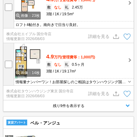
敷
なし
礼
2.45万
3階
1K
19.5m²
画像：23枚
ロフト4帖付き。南向きで日当り良好。
株式会社エイブル 国分寺店
詳細を見る
情報更新日
2026/08/03
4.9
万円
(管理費等：1,000円)
敷
なし
礼
0.5ヶ月
3階
1K
19.17m²
画像：14枚
情報量ナンバーワン！お部屋探しのご相談はタウンハウジング国分
寺店にお任せを！
株式会社タウンハウジング東京 国分寺店
詳細を見る
情報更新日
2026/08/03
残り9件を表示する
ベル・アンジュ
賃貸アパート