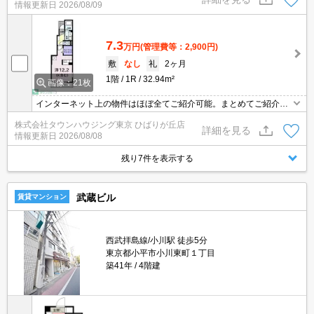
情報更新日
2026/08/09
7.3
万円
(管理費等：2,900円)
敷
なし
礼
2ヶ月
1階
1R
32.94m²
画像：21枚
インターネット上の物件はほぼ全てご紹介可能。まとめてご紹介致
します。お気軽にお問合せください。お部屋探しは情報量地域ナン
株式会社タウンハウジング東京 ひばりが丘店
バー1のタウンハウジングまで。
詳細を見る
情報更新日
2026/08/08
残り7件を表示する
武蔵ビル
賃貸マンション
西武拝島線/小川駅 徒歩5分
東京都小平市小川東町１丁目
築41年
4階建