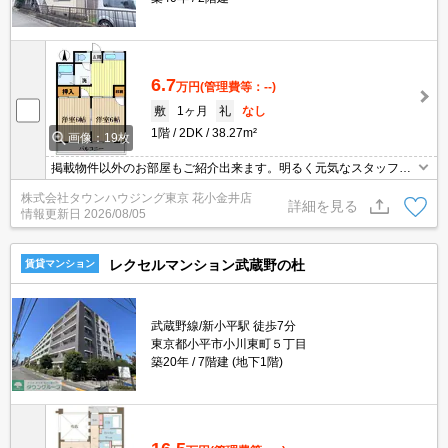
6.7
万円
(管理費等：--)
敷
1ヶ月
礼
なし
1階
2DK
38.27m²
画像：19枚
掲載物件以外のお部屋もご紹介出来ます。明るく元気なスタッフが
丁寧にご対応させていただきます。オンラインで見学・接客可能で
株式会社タウンハウジング東京 花小金井店
す！お気軽にお問い合わせ下さい☆★
詳細を見る
情報更新日
2026/08/05
レクセルマンション武蔵野の杜
賃貸マンション
武蔵野線/新小平駅 徒歩7分
東京都小平市小川東町５丁目
築20年
7階建 (地下1階)