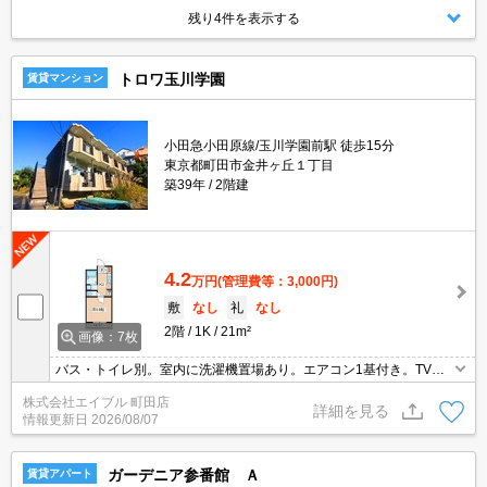
残り4件を表示する
トロワ玉川学園
賃貸マンション
小田急小田原線/玉川学園前駅 徒歩15分
東京都町田市金井ヶ丘１丁目
築39年
2階建
4.2
万円
(管理費等：3,000円)
敷
なし
礼
なし
2階
1K
21m²
画像：7枚
バス・トイレ別。室内に洗濯機置場あり。エアコン1基付き。TVイ
ンターホン付き。小型犬・猫計1匹まで飼育可。仲介手数料家賃の0.
株式会社エイブル 町田店
55ヵ月分(税込)。コンビニが近く(389m)買物便利。楽器応相談。
詳細を見る
情報更新日
2026/08/07
ガーデニア参番館 Ａ
賃貸アパート