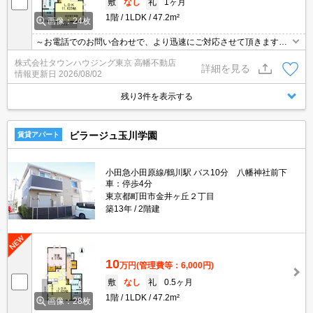
敷
なし
礼
1ヶ月
1階
1LDK
47.2m²
画像：24枚
～お電話でのお問い合わせで、より迅速にご対応させて頂きます～
地域密着タウンハウジングまで～
株式会社タウンハウジング東京 高幡不動店
詳細を見る
情報更新日
2026/08/02
残り3件を表示する
ビラージュ玉川学園
賃貸アパート
小田急小田原線/鶴川駅 バス10分 八幡神社前下
車：停歩4分
東京都町田市金井ヶ丘２丁目
築13年
2階建
10
万円
(管理費等：6,000円)
敷
なし
礼
0.5ヶ月
1階
1LDK
47.2m²
画像：28枚