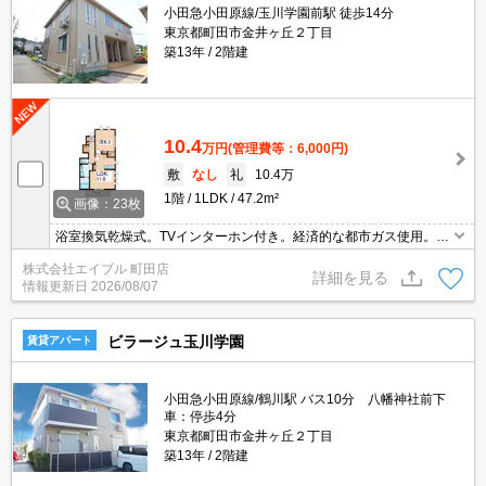
小田急小田原線/玉川学園前駅 徒歩14分
東京都町田市金井ヶ丘２丁目
築13年
2階建
10.4
万円
(管理費等：6,000円)
敷
なし
礼
10.4万
1階
1LDK
47.2m²
画像：23枚
浴室換気乾燥式。TVインターホン付き。経済的な都市ガス使用。イ
ンターネット無料。大和ハウスのＤ-room。1坪の浴室。カウンター
株式会社エイブル 町田店
式システムキッチン。追い焚き機能付きバス。床下収納付き。
詳細を見る
情報更新日
2026/08/07
ビラージュ玉川学園
賃貸アパート
小田急小田原線/鶴川駅 バス10分 八幡神社前下
車：停歩4分
東京都町田市金井ヶ丘２丁目
築13年
2階建