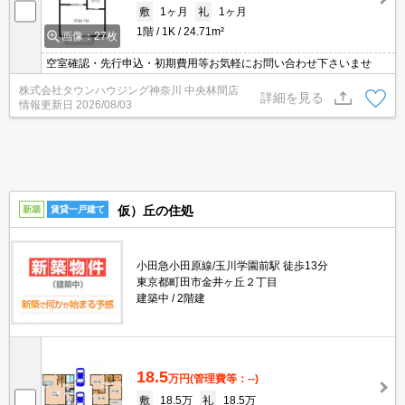
敷
1ヶ月
礼
1ヶ月
1階
1K
24.71m²
画像：27枚
空室確認・先行申込・初期費用等お気軽にお問い合わせ下さいませ
株式会社タウンハウジング神奈川 中央林間店
詳細を見る
情報更新日
2026/08/03
仮）丘の住処
新築
賃貸一戸建て
小田急小田原線/玉川学園前駅 徒歩13分
東京都町田市金井ヶ丘２丁目
建築中
2階建
18.5
万円
(管理費等：--)
敷
18.5万
礼
18.5万