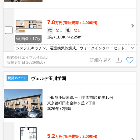
7.8
万円
(管理費等：4,000円)
敷
なし
礼
なし
2階
1LDK
42.25m²
画像：17枚
システムキッチン。浴室換気乾燥式。ウォークインクローゼット付
き。追い焚き機能付きバス。コンビニへ293m。クリエイトへ316
株式会社エイブル 町田店
m。敷金・礼金に注目。あなたの新生活応援します！。
詳細を見る
情報更新日
2026/08/07
ヴェルデ玉川学園
賃貸アパート
小田急小田原線/玉川学園前駅 徒歩15分
東京都町田市金井ヶ丘２丁目
築26年
2階建
5.2
万円
(管理費等：2,000円)