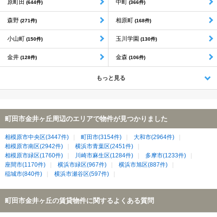
原町田
中町
(644件)
(366件)
森野
相原町
(271件)
(168件)
小山町
玉川学園
(150件)
(130件)
金井
金森
(128件)
(106件)
もっと見る
町田市金井ヶ丘周辺のエリアで物件が見つかりました
相模原市中央区(3447件)
町田市(3154件)
大和市(2964件)
相模原市南区(2942件)
横浜市青葉区(2451件)
相模原市緑区(1760件)
川崎市麻生区(1284件)
多摩市(1233件)
座間市(1170件)
横浜市緑区(967件)
横浜市旭区(887件)
稲城市(840件)
横浜市瀬谷区(597件)
町田市金井ヶ丘の賃貸物件に関するよくある質問