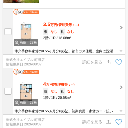
3.5
万円
(管理費等：--)
敷
なし
礼
なし
2階
1R
18.08m²
画像：23枚
仲介手数料家賃の0.55ヶ月分(税込)。都市ガス使用。室内に洗濯機
置場あり。引越指定業者あり。自社管理物件。エアコン付き。角部
株式会社エイブル 町田店
屋。最上階。収納あり。初期費用・家賃カード払い可。インターネ
詳細を見る
情報更新日
2026/08/07
ット無料。
4
万円
(管理費等：--)
敷
なし
礼
なし
1階
1K
20.68m²
画像：23枚
仲介手数料家賃の0.55ヵ月分(税込)。初期費用・家賃カード払い
可。J:COM12M無料。引越指定業者あり。自社管理物件。ガスコン
株式会社エイブル 町田店
ロ設置可。室内洗濯機置場。エアコン付き。収納あり。バス・トイ
詳細を見る
情報更新日
2026/08/07
レ別。