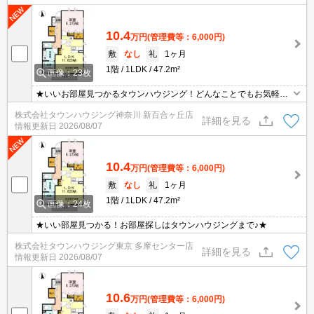
10.4
万円
(管理費等：6,000円)
敷
なし
礼
1ヶ月
1階
1LDK
47.2m²
画像：23枚
★いいお部屋見つかるタウンハウジング！どんなことでもお気軽に
ご相談ください♪★
株式会社タウンハウジング神奈川 新百合ヶ丘店
詳細を見る
情報更新日
2026/08/07
10.4
万円
(管理費等：6,000円)
敷
なし
礼
1ヶ月
1階
1LDK
47.2m²
画像：24枚
★いい部屋見つかる！お部屋探しはタウンハウジングまで♪★
株式会社タウンハウジング東京 多摩センター店
詳細を見る
情報更新日
2026/08/07
10.6
万円
(管理費等：6,000円)