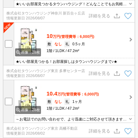
★いいお部屋見つかるタウンハウジング！どんなことでもお気軽に
ご相談ください♪★
株式会社タウンハウジング神奈川 新百合ヶ丘店
詳細を見る
情報更新日
2026/08/07
10
万円
(管理費等：6,000円)
敷
なし
礼
0.5ヶ月
1階
1LDK
47.2m²
画像：28枚
★いい部屋見つかる！お部屋探しはタウンハウジングまで♪★
株式会社タウンハウジング東京 多摩センター店
詳細を見る
情報更新日
2026/08/07
10.4
万円
(管理費等：6,000円)
敷
なし
礼
1ヶ月
1階
1LDK
47.2m²
画像：28枚
～お電話でのお問い合わせで、より迅速にご対応させて頂きます～
地域密着タウンハウジングまで～
株式会社タウンハウジング東京 高幡不動店
詳細を見る
情報更新日
2026/08/02