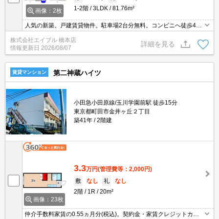
1-2階
3LDK
81.76m²
画像：2枚
人気の新築。戸建賃貸物件。駐車場2台分無料。コンビニへ徒歩4分
(320m)。カウンター式システムキッチン。追い焚き付き。ウォーク
株式会社エイブル 橋本店
インクローゼット付き。浴室乾燥機付。TVモニター付インターホ
詳細を見る
情報更新日
2026/08/07
ン。
第二神蔵ハイツ
賃貸マンション
小田急小田原線/玉川学園前駅 徒歩15分
東京都町田市金井ヶ丘２丁目
築41年
2階建
3.3
万円
(管理費等：2,000円)
敷
なし
礼
なし
2階
1R
20m²
画像：23枚
仲介手数料家賃の0.55ヵ月分(税込)。契約金・家賃クレジットカー