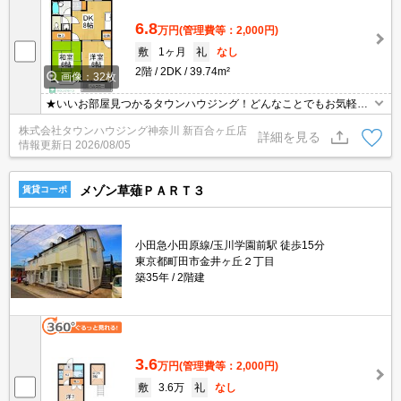
6.8
万円
(管理費等：2,000円)
敷
1ヶ月
礼
なし
2階
2DK
39.74m²
画像：32枚
★いいお部屋見つかるタウンハウジング！どんなことでもお気軽に
ご相談ください♪★
株式会社タウンハウジング神奈川 新百合ヶ丘店
詳細を見る
情報更新日
2026/08/05
メゾン草薙ＰＡＲＴ３
賃貸コーポ
小田急小田原線/玉川学園前駅 徒歩15分
東京都町田市金井ヶ丘２丁目
築35年
2階建
3.6
万円
(管理費等：2,000円)
敷
3.6万
礼
なし