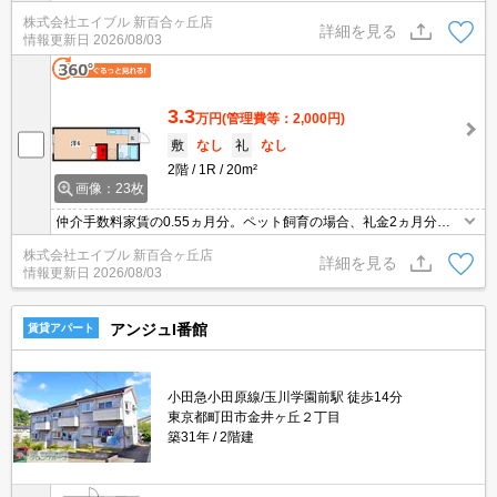
ド払い可（ポイント還元あり）。コンビニへ600m。ペット飼育の
株式会社エイブル 新百合ヶ丘店
場合、礼金2ヵ月分増。室内に洗濯機置場あり。引越指定業者あ
詳細を見る
情報更新日
2026/08/03
り。
3.3
万円
(管理費等：2,000円)
敷
なし
礼
なし
2階
1R
20m²
画像：23枚
仲介手数料家賃の0.55ヵ月分。ペット飼育の場合、礼金2ヵ月分
増。小型犬・猫計1匹まで飼育可。契約金・家賃クレジットカード
株式会社エイブル 新百合ヶ丘店
払い可（ポイント還元あり）。引越指定業者あり。コンビニへ51
詳細を見る
情報更新日
2026/08/03
m。
アンジュI番館
賃貸アパート
小田急小田原線/玉川学園前駅 徒歩14分
東京都町田市金井ヶ丘２丁目
築31年
2階建