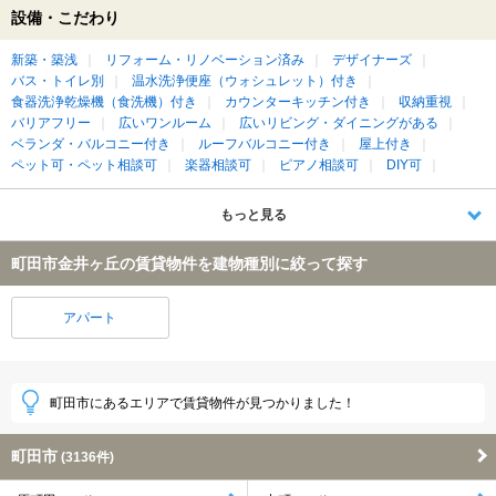
設備・こだわり
新築・築浅
リフォーム・リノベーション済み
デザイナーズ
バス・トイレ別
温水洗浄便座（ウォシュレット）付き
食器洗浄乾燥機（食洗機）付き
カウンターキッチン付き
収納重視
バリアフリー
広いワンルーム
広いリビング・ダイニングがある
ベランダ・バルコニー付き
ルーフバルコニー付き
屋上付き
ペット可・ペット相談可
楽器相談可
ピアノ相談可
DIY可
もっと見る
町田市金井ヶ丘の賃貸物件を建物種別に絞って探す
アパート
町田市にあるエリアで賃貸物件が見つかりました！
町田市
(3136件)