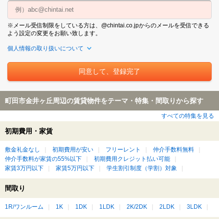
※メール受信制限をしている方は、@chintai.co.jpからのメールを受信できる
よう設定の変更をお願い致します。
個人情報の取り扱いについて
町田市金井ヶ丘周辺の賃貸物件をテーマ・特集・間取りから探す
すべての特集を見る
初期費用・家賃
敷金礼金なし
初期費用が安い
フリーレント
仲介手数料無料
仲介手数料が家賃の55%以下
初期費用クレジット払い可能
家賃3万円以下
家賃5万円以下
学生割引制度（学割）対象
間取り
1R/ワンルーム
1K
1DK
1LDK
2K/2DK
2LDK
3LDK