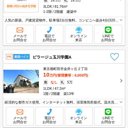
敷
18.5万
礼
18.5万
3LDK
81.76m²
1-2階
2階建 建築中
人気の新築。戸建賃貸物件。駐車場2台分無料。コンビニへ徒歩4分(320
m)。カウンター式システムキッチン。追い焚き付き。ウォークインクロー
ゼット付き。浴室乾燥機付。TVモニター付インターホン。
メールで
電話で
オンライン
LINEで
お問合せ
お問合せ
来店
お問合せ
ビラージュ玉川学園A
PR
賃貸ハイツ
東京都町田市金井ヶ丘２丁目
10
万円
(管理費等：6,000円)
敷
なし
礼
5万
1LDK
47.2m²
1階
2階建 築13年
経済的な都市ガス使用。インターネット無料。浴室換気乾燥式。温水洗浄
便座付き。システムキッチン。初期費用・家賃カード払い可。保証会社加
入要(初回35,000円、月額総支払額の1％+800円/月)。
メールで
電話で
オンライン
LINEで
お問合せ
お問合せ
来店
お問合せ