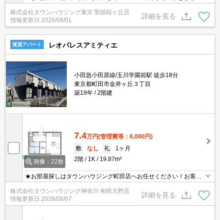
地域密着タウンハウジングまで～
株式会社タウンハウジング東京 聖蹟桜ヶ丘店
詳細を見る
情報更新日
2026/08/01
レオパレスアミティエ
賃貸アパート
小田急小田原線/玉川学園前駅 徒歩18分
東京都町田市金井ヶ丘３丁目
築19年
2階建
7.4
万円
(管理費等：6,000円)
敷
なし
礼
1ヶ月
2階
1K
19.87m²
画像：22枚
★お部屋探しはタウンハウジング町田店へお任せください！お客様
のご条件にピッタリなお部屋をご紹介可能です！！お引越しのプロ
株式会社タウンハウジング神奈川 相模大野店
が精一杯お手伝いさせていただきます！！★
詳細を見る
情報更新日
2026/08/07