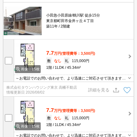
小田急小田原線/鶴川駅 徒歩15分
東京都町田市金井ヶ丘４丁目
築11年
2階建
7.7
万円
(管理費等：3,500円)
敷
なし
礼
115,000円
1階
1LDK
45.34m²
画像：15枚
～お電話でのお問い合わせで、より迅速にご対応させて頂きます～
地域密着タウンハウジングまで～
株式会社タウンハウジング東京 高幡不動店
詳細を見る
情報更新日
2026/08/02
7.7
万円
(管理費等：3,500円)
敷
なし
礼
115,000円
1階
1LDK
45.34m²
画像：15枚
～お電話でのお問い合わせで、より迅速にご対応させて頂きます～