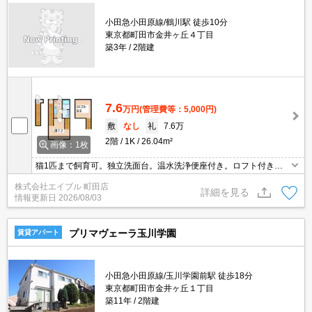
小田急小田原線/鶴川駅 徒歩10分
東京都町田市金井ヶ丘４丁目
築3年
2階建
7.6
万円
(管理費等：5,000円)
敷
なし
礼
7.6万
2階
1K
26.04m²
画像：1枚
猫1匹まで飼育可。独立洗面台。温水洗浄便座付き。ロフト付き。
浴室乾燥機付。TVインターホン付き。室内洗濯機置場。敷地内防犯
株式会社エイブル 町田店
カメラ設置。フローリング。2口システムキッチン。エアコン付
詳細を見る
情報更新日
2026/08/03
き。
プリマヴェーラ玉川学園
賃貸アパート
小田急小田原線/玉川学園前駅 徒歩18分
東京都町田市金井ヶ丘１丁目
築11年
2階建