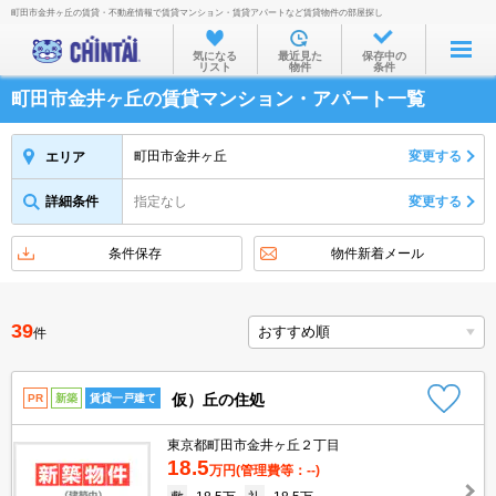
町田市金井ヶ丘の賃貸・不動産情報で賃貸マンション・賃貸アパートなど賃貸物件の部屋探し
お部屋を探す
気になる
最近見た
保存中の
リスト
物件
条件
沿線・駅から
町田市金井ヶ丘の賃貸マンション・アパート一覧
住所から
家賃相場から
町田市金井ヶ丘
変更する
エリア
通勤通学時間から
詳細条件
指定なし
変更する
物件特集から
条件保存
物件新着メール
不動産会社から
TOP
39
件
仮）丘の住処
PR
新築
賃貸一戸建て
東京都町田市金井ヶ丘２丁目
18.5
万円
(管理費等：--)