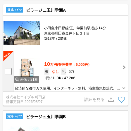
ビラージュ玉川学園A
賃貸ハイツ
小田急小田原線/玉川学園前駅 徒歩14分
東京都町田市金井ヶ丘２丁目
築13年
2階建
10
万円
(管理費等：6,000円)
敷
なし
礼
5万
1階
1LDK
47.2m²
画像：21枚
経済的な都市ガス使用。インターネット無料。浴室換気乾燥式。温
水洗浄便座付き。システムキッチン。初期費用・家賃カード払い
株式会社エイブル 町田店
可。保証会社加入要(初回35,000円、月額総支払額の1％+800円/
詳細を見る
情報更新日
2026/08/07
月)。
ビラージュ玉川学園B
賃貸ハイツ