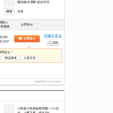
横浜線/古淵駅 徒歩20分
構造
木造
間取り
お問合せ
専有面積
詳細を見る
3LDK
お問合せ
6.11m²
追加
料問合せ！
周辺環境
入居可否
情報更新日
2026/08/02
小田急小田原線/町田駅 バス10
分 上横下車：停歩3分