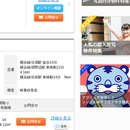
オンライン相談
お問合せ
横浜線/古淵駅 徒歩15分
横浜線/淵野辺駅 車移動12分
交通
4.1km
横浜線/矢部駅 車移動14分 5km
構造
軽量鉄骨造
間取り
お問合せ
専有面積
詳細を見る
1K
お問合せ
8.12m²
追加