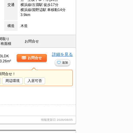
交通
横浜線/古淵駅 徒歩17分
横浜線/淵野辺駅 車移動14分
3.9km
構造
木造
間取り
お問合せ
専有面積
詳細を見る
3LDK
お問合せ
3.26m²
追加
料問合せ！
周辺環境
入居可否
情報更新日
2026/08/05