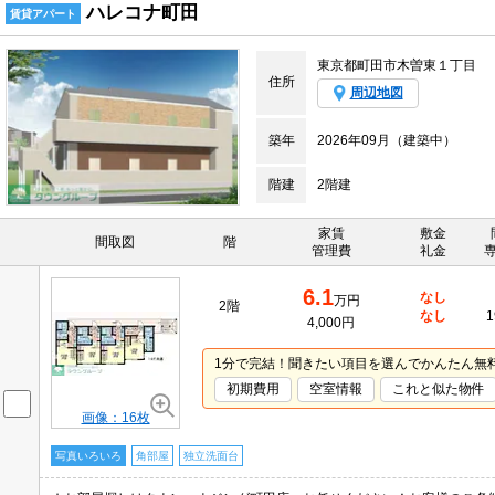
ハレコナ町田
賃貸アパート
東京都町田市木曽東１丁目
住所
周辺地図
築年
2026年09月（建築中）
階建
2階建
家賃
敷金
間取図
階
管理費
礼金
6.1
なし
万円
2階
なし
1
4,000円
1分で完結！聞きたい項目を選んでかんたん無
初期費用
空室情報
これと似た物件
画像：16枚
写真いろいろ
角部屋
独立洗面台