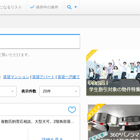
になるリスト
保存中の条件
ご覧いただけます。
賃貸マンション
|
賃貸アパート
|
賃貸一戸建て
表示件数
仲介手数料家賃の0.55ヵ月分。フリーレント1ヶ月※1年以上の入居が条件。ペット複数匹飼育応相談。大型犬可。2階角部屋。シャワー付独立洗面台。2口ガスコンロ設置可。契約金（初期費用）クレジット決済可。
詳細を見る