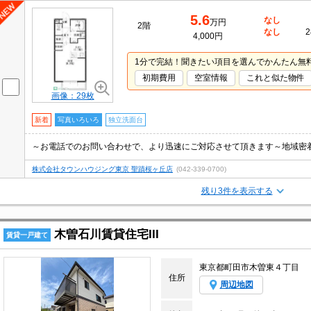
5.6
なし
万円
2階
なし
2
4,000円
1分で完結！聞きたい項目を選んでかんたん無
初期費用
空室情報
これと似た物件
画像：29枚
新着
写真いろいろ
独立洗面台
～お電話でのお問い合わせで、より迅速にご対応させて頂きます～地域密
株式会社タウンハウジング東京 聖蹟桜ヶ丘店
(042-339-0700)
残り3件を表示する
木曽石川賃貸住宅III
賃貸一戸建て
東京都町田市木曽東４丁目
住所
周辺地図