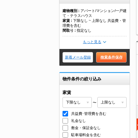
建物種別
アパート/マンション/一戸建
て・テラスハウス
家賃
下限なし ~ 上限なし 共益費・管
理費を含む
間取り
指定なし
もっと見る
新着メール登録
検索条件保存
物件条件の絞り込み
家賃
〜
共益費･管理費を含む
礼金なし
敷金・保証金なし
駐車場料金を含む