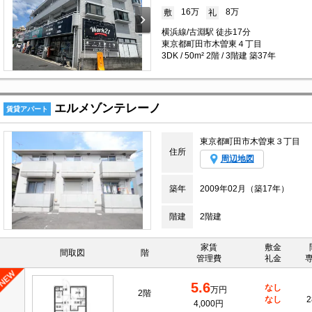
16万
8万
敷
礼
横浜線/古淵駅 徒歩17分
東京都町田市木曽東４丁目
3DK / 50m² 2階 / 3階建 築37年
エルメゾンテレーノ
賃貸アパート
東京都町田市木曽東３丁目
住所
周辺地図
築年
2009年02月（築17年）
階建
2階建
家賃
敷金
間取図
階
管理費
礼金
5.6
なし
万円
2階
なし
2
4,000円