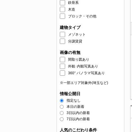
鉄骨系
木造
ブロック・その他
建物タイプ
メゾネット
分譲賃貸
画像の有無
間取り図あり
外観･内観写真あり
360° パノラマ写真あり
※一部エリア対象外(埼玉など)
情報公開日
指定なし
本日の新着
3日以内の新着
7日以内の新着
人気のこだわり条件