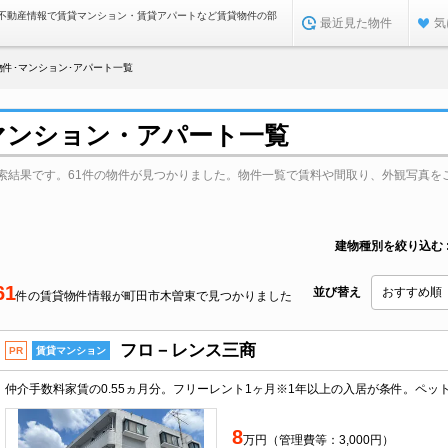
不動産情報で賃貸マンション・賃貸アパートなど賃貸物件の部
最近見た物件
気
件･マンション･アパート一覧
マンション・アパート一覧
索結果です。61件の物件が見つかりました。物件一覧で賃料や間取り、外観写真を
建物種別を絞り込む
61
並び替え
件の賃貸物件情報が町田市木曽東で見つかりました
フロ－レンス三商
PR
賃貸マンション
8
万円（管理費等：3,000円）