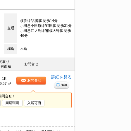
横浜線/古淵駅 徒歩14分
小田急小田原線/町田駅 徒歩31分
交通
小田急江ノ島線/相模大野駅 徒歩
46分
構造
木造
間取り
お問合せ
専有面積
詳細を見る
1K
お問合せ
9.57m²
追加
料問合せ！
周辺環境
入居可否