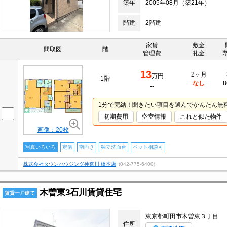
築年
2005年08月（築21年）
階建
2階建
家賃
敷金
間取図
階
管理費
礼金
13
2ヶ月
万円
1階
なし
8
--
1分で完結！聞きたい項目を選んでかんたん無
初期費用
空室情報
これと似た物件
画像：20枚
写真いろいろ
定借
南向き
独立洗面台
ペット相談可
株式会社タウンハウジング神奈川 橋本店
(042-775-6400)
木曽東3石川賃貸住宅
賃貸一戸建て
東京都町田市木曽東３丁目
住所