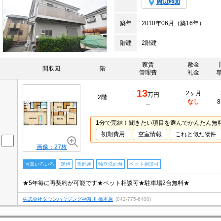
周辺地図
築年
2010年06月（築16年）
階建
2階建
家賃
敷金
間取図
階
管理費
礼金
13
2ヶ月
万円
2階
なし
8
--
1分で完結！聞きたい項目を選んでかんたん無
初期費用
空室情報
これと似た物件
画像：27枚
写真いろいろ
定借
角部屋
独立洗面台
ペット相談可
★5年毎に再契約が可能です★ペット相談可★駐車場2台無料★
株式会社タウンハウジング神奈川 橋本店
(042-775-6400)