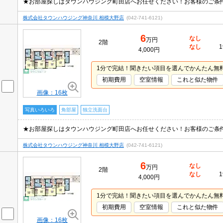
株式会社タウンハウジング神奈川 相模大野店
(042-741-6121)
6
なし
万円
2階
なし
1
4,000円
1分で完結！聞きたい項目を選んでかんたん無
初期費用
空室情報
これと似た物件
画像：16枚
写真いろいろ
角部屋
独立洗面台
株式会社タウンハウジング神奈川 相模大野店
(042-741-6121)
6
なし
万円
2階
なし
1
4,000円
1分で完結！聞きたい項目を選んでかんたん無
初期費用
空室情報
これと似た物件
画像：16枚