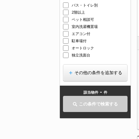
バス・トイレ別
2階以上
ペット相談可
室内洗濯機置場
エアコン付
駐車場付
オートロック
独立洗面台
その他の条件を追加する
-
該当物件
件
この条件で検索する