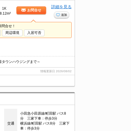
詳細を見る
1K
お問合せ
8.12m²
追加
料問合せ！
周辺環境
入居可否
着タウンハウジングまで～
情報更新日
2026/08/02
小田急小田原線/町田駅 バス8
分 三家下車：停歩3分
交通
横浜線/町田駅 バス8分 三家下
車：停歩3分