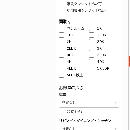
家賃クレジット払い可
初期費用クレジット払い可
間取り
ワンルーム
1K
1DK
1LDK
2K
2DK
2LDK
3K
3DK
3LDK
4K
4DK
4LDK
5K/5DK
5LDK以上
お部屋の広さ
居室
和室を含む
リビング・ダイニング・キッチン