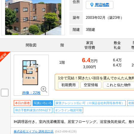
住所
周辺地図
築年
2003年02月（築23年）
階建
3階建
家賃
敷金
間取図
階
管理費
礼金
6.4
6.4万
万円
1階
6.4万
2
3,000円
1分で完結！聞きたい項目を選んでかんたん無
初期費用
空室情報
これと似た物件
画像：22枚
本日の新着
写真いろいろ
家賃クレジット払い可（※保証会社利用等条件有）
初
仲介手数料家賃の55%以下
オンライン相談可能
IH調理器付き。室内洗濯機置場。居室フローリング。浴室換気乾燥式。敷地
株式会社エイブル 調布北口店
(042-499-8126)