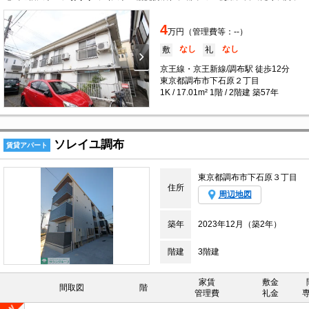
4
万円（管理費等：--）
なし
なし
敷
礼
京王線・京王新線/調布駅 徒歩12分
東京都調布市下石原２丁目
1K / 17.01m² 1階 / 2階建 築57年
ソレイユ調布
賃貸アパート
東京都調布市下石原３丁目
住所
周辺地図
築年
2023年12月（築2年）
階建
3階建
家賃
敷金
間取図
階
管理費
礼金