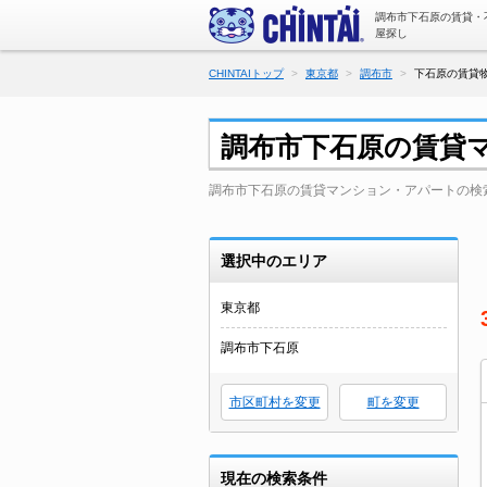
調布市下石原の賃貸・
屋探し
CHINTAIトップ
東京都
調布市
下石原の賃貸物
調布市下石原の賃貸
調布市下石原の賃貸マンション・アパートの検
選択中のエリア
東京都
調布市下石原
市区町村を変更
町を変更
現在の検索条件