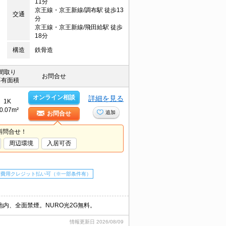
11分
京王線・京王新線/調布駅 徒歩13
交通
分
京王線・京王新線/飛田給駅 徒歩
18分
構造
鉄骨造
間取り
お問合せ
専有面積
オンライン相談
詳細を見る
1K
0.07m²
追加
お問合せ
料問合せ！
周辺環境
入居可否
期費用クレジット払い可（※一部条件有）
内、全面禁煙。NURO光2G無料。
情報更新日
2026/08/09