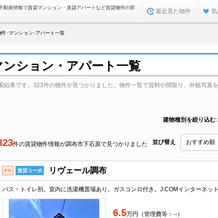
不動産情報で賃貸マンション・賃貸アパートなど賃貸物件の部
最近見た物件
気
件･マンション･アパート一覧
マンション・アパート一覧
索結果です。323件の物件が見つかりました。物件一覧で賃料や間取り、外観写真
建物種別を絞り込む
323
並び替え
件の賃貸物件情報が調布市下石原で見つかりました
リヴェール調布
PR
賃貸コーポ
6.5
万円（管理費等：--）