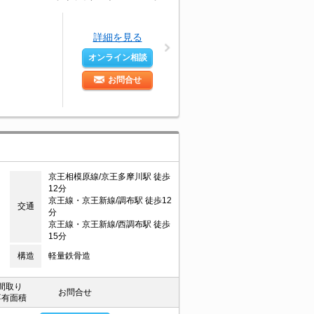
詳細を見る
オンライン相談
お問合せ
京王相模原線/京王多摩川駅 徒歩
12分
京王線・京王新線/調布駅 徒歩12
交通
分
京王線・京王新線/西調布駅 徒歩
15分
構造
軽量鉄骨造
間取り
お問合せ
専有面積