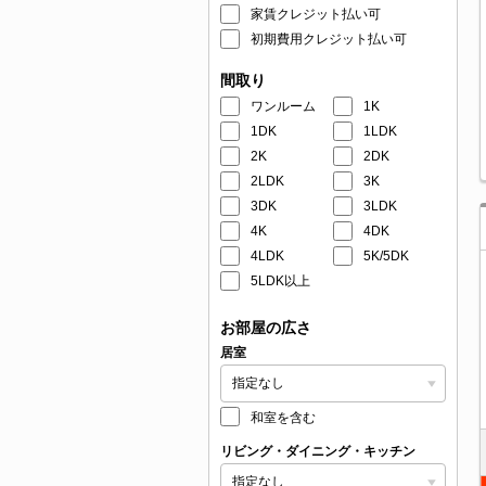
家賃クレジット払い可
初期費用クレジット払い可
間取り
ワンルーム
1K
1DK
1LDK
2K
2DK
2LDK
3K
3DK
3LDK
4K
4DK
4LDK
5K/5DK
5LDK以上
お部屋の広さ
居室
和室を含む
リビング・ダイニング・キッチン