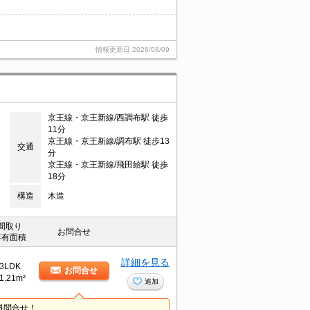
情報更新日
2026/08/09
京王線・京王新線/西調布駅 徒歩
11分
京王線・京王新線/調布駅 徒歩13
交通
分
京王線・京王新線/飛田給駅 徒歩
18分
構造
木造
間取り
お問合せ
専有面積
詳細を見る
3LDK
お問合せ
1.21m²
追加
料問合せ！