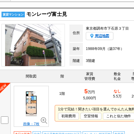
モンレーヴ富士見
賃貸マンション
東京都調布市下石原３丁目
住所
周辺地図
築年
1988年09月（築37年）
階建
3階建
家賃
敷金
間取図
階
管理費
礼金
5
なし
万円
1階
5.5万
2
5,000円
1分で完結！聞きたい項目を選んでかんたん無
初期費用
空室情報
これと似た物件
画像：7枚