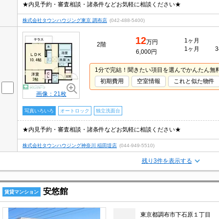
★内見予約・審査相談・諸条件などお気軽に相談ください★
株式会社タウンハウジング東京 調布店
(042-488-5400)
12
1ヶ月
万円
2階
1ヶ月
3
6,000円
1分で完結！聞きたい項目を選んでかんたん無
初期費用
空室情報
これと似た物件
画像：21枚
写真いろいろ
オートロック
独立洗面台
★内見予約・審査相談・諸条件などお気軽に相談ください★
株式会社タウンハウジング神奈川 稲田堤店
(044-949-5510)
残り3件を表示する
安悠館
賃貸マンション
東京都調布市下石原１丁目