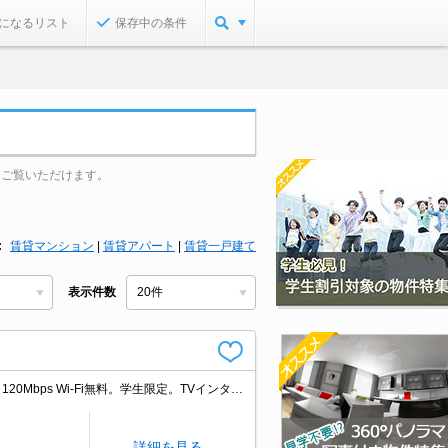
になるリスト
保存中の条件
をご覧いただけます。
賃貸マンション
|
賃貸アパート
|
賃貸一戸建て
表示件数
バス・トイレ別。室内に洗濯機置場あり。ガスコンロ付き。J:COMインターネット120Mbps Wi-Fi無料。学生限定。TVインターホン付き。
詳細を見る