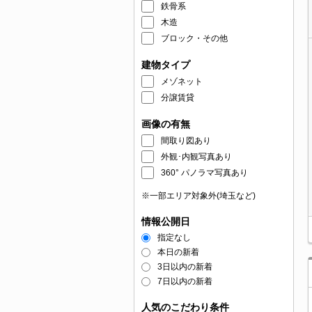
鉄骨系
木造
ブロック・その他
建物タイプ
メゾネット
分譲賃貸
画像の有無
間取り図あり
外観･内観写真あり
360° パノラマ写真あり
※一部エリア対象外(埼玉など)
情報公開日
指定なし
本日の新着
3日以内の新着
7日以内の新着
人気のこだわり条件