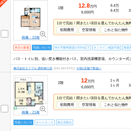
12.8
6.4万
万円
1階
6.4万
3
6,000円
1分で完結！聞きたい項目を選んでかんたん無
初期費用
空室情報
これと似た物件
画像：22枚
本日の新着
写真いろいろ
仲介手数料家賃の55%以下
オンライン相談可能
角部
株式会社エイブル 調布南口店
(042-483-8701)
※他1店舗で取扱い
12
1ヶ月
万円
2階
1ヶ月
3
6,000円
1分で完結！聞きたい項目を選んでかんたん無
初期費用
空室情報
これと似た物件
画像：21枚
写真いろいろ
オートロック
独立洗面台