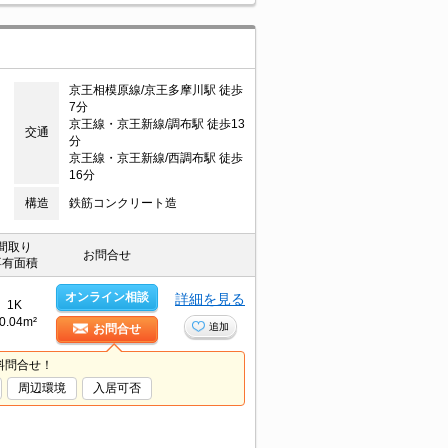
京王相模原線/京王多摩川駅 徒歩
7分
京王線・京王新線/調布駅 徒歩13
交通
分
京王線・京王新線/西調布駅 徒歩
16分
構造
鉄筋コンクリート造
間取り
お問合せ
専有面積
オンライン相談
詳細を見る
1K
0.04m²
追加
お問合せ
料問合せ！
周辺環境
入居可否