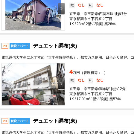
なし
なし
敷
礼
京王線・京王新線/西調布駅 徒歩7分
東京都調布市下石原２丁目
1K / 23m² 2階 / 2階建 築28年
デュエット調布(東)
PR
賃貸アパート
4
万円（管理費等：--）
なし
なし
敷
礼
京王線・京王新線/調布駅 徒歩12分
東京都調布市下石原２丁目
1K / 17.01m² 1階 / 2階建 築57年
デュエット調布(東)
PR
賃貸アパート