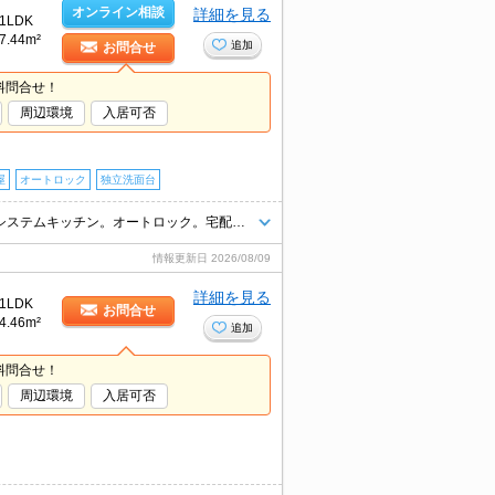
オンライン相談
詳細を見る
1LDK
7.44m²
追加
お問合せ
料問合せ！
周辺環境
入居可否
屋
オートロック
独立洗面台
バス・トイレ別。追い焚き機能付きバス。室内洗濯機置場。カウンター式システムキッチン。オートロック。宅配ボックスあり。
情報更新日
2026/08/09
詳細を見る
1LDK
お問合せ
4.46m²
追加
料問合せ！
周辺環境
入居可否