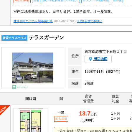
本日の新着
定借
仲介手数料家賃の55%以下
オンライン相談可能
角部屋
室内に洗濯機置場あり。日当り良好。1階角部屋。オール電化。
株式会社エイブル 調布南口店
(042-483-8701)
※他1店舗で取扱い
テラスガーデン
賃貸テラスハウス
東京都調布市下石原１丁目
住所
周辺地図
築年
1998年11月（築27年）
階建
2階建
家賃
敷金
間取図
階
管理費
礼金
13.7
--階
1ヶ月
万円
1ヶ月
7
即入居可
1,000円
1分で完結！聞きたい項目を選んでかんたん無