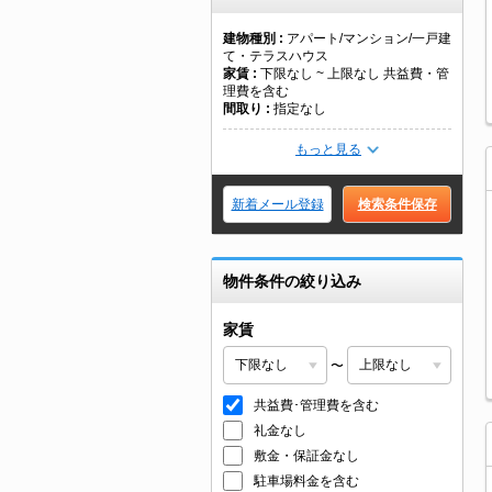
建物種別
アパート/マンション/一戸建
て・テラスハウス
家賃
下限なし ~ 上限なし 共益費・管
理費を含む
間取り
指定なし
もっと見る
新着メール登録
検索条件保存
物件条件の絞り込み
家賃
〜
共益費･管理費を含む
礼金なし
敷金・保証金なし
駐車場料金を含む