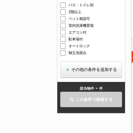
バス・トイレ別
2階以上
ペット相談可
室内洗濯機置場
エアコン付
駐車場付
オートロック
独立洗面台
その他の条件を追加する
-
該当物件
件
この条件で検索する