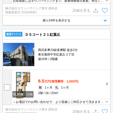
お部屋探しはタウンハウジングまで。新着情報毎日更新。明るく元
気なスタッフがお待ちしております。
株式会社タウンハウジング東京 調布店
詳細を見る
情報更新日
2026/08/01
残り24件を表示する
ＤＳコート２１紅葉丘
賃貸アパート
西武多摩川線/多磨駅 徒歩2分
東京都府中市紅葉丘３丁目
築10年
2階建
6.5
万円
(管理費等：2,000円)
敷
1ヶ月
礼
1ヶ月
2階
1K
25m²
画像：22枚
～お電話でのお問い合わせで、より迅速にご対応させて頂きます～
地域密着タウンハウジングまで～
株式会社タウンハウジング東京 調布店
詳細を見る