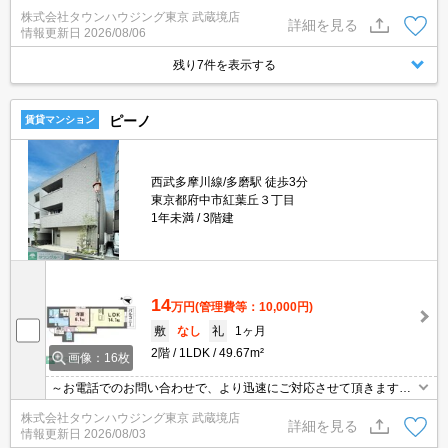
辺は緑が豊かで落ち着いた環境です★
株式会社タウンハウジング東京 武蔵境店
詳細を見る
情報更新日
2026/08/06
残り7件を表示する
ピーノ
賃貸マンション
西武多摩川線/多磨駅 徒歩3分
東京都府中市紅葉丘３丁目
1年未満
3階建
14
万円
(管理費等：10,000円)
敷
なし
礼
1ヶ月
2階
1LDK
49.67m²
画像：16枚
～お電話でのお問い合わせで、より迅速にご対応させて頂きます～
地域密着タウンハウジングまで～
株式会社タウンハウジング東京 武蔵境店
詳細を見る
情報更新日
2026/08/03