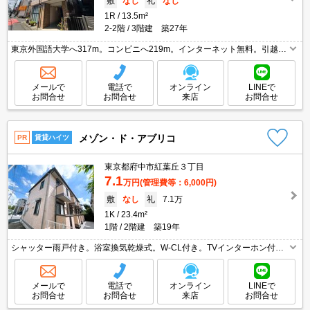
敷
なし
礼
なし
1R
13.5m²
2-2階
3階建 築27年
東京外国語大学へ317m。コンビニへ219m。インターネット無料。引越指
定業者あり。画像の家具小物家電はCGであり付いていません。管理物件
につき即日審査OK。
メールで
電話で
オンライン
LINEで
お問合せ
お問合せ
来店
お問合せ
メゾン・ド・アブリコ
PR
賃貸ハイツ
東京都府中市紅葉丘３丁目
7.1
万円
(管理費等：6,000円)
敷
なし
礼
7.1万
1K
23.4m²
1階
2階建 築19年
シャッター雨戸付き。浴室換気乾燥式。W-CL付き。TVインターホン付
き。ガスキッチン。保証会社加入要(初回35,000円、月額総支払額の1％+8
00円/月)。
メールで
電話で
オンライン
LINEで
お問合せ
お問合せ
来店
お問合せ