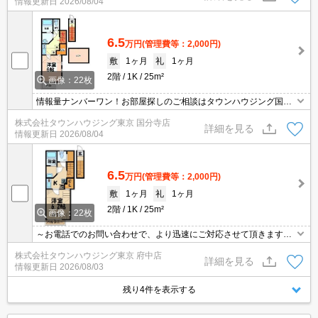
情報更新日
2026/08/04
6.5
万円
(管理費等：2,000円)
敷
1ヶ月
礼
1ヶ月
2階
1K
25m²
画像：22枚
情報量ナンバーワン！お部屋探しのご相談はタウンハウジング国分
寺店にお任せを！
株式会社タウンハウジング東京 国分寺店
詳細を見る
情報更新日
2026/08/04
6.5
万円
(管理費等：2,000円)
敷
1ヶ月
礼
1ヶ月
2階
1K
25m²
画像：22枚
～お電話でのお問い合わせで、より迅速にご対応させて頂きます～
地域密着タウンハウジングまで～
株式会社タウンハウジング東京 府中店
詳細を見る
情報更新日
2026/08/03
残り4件を表示する