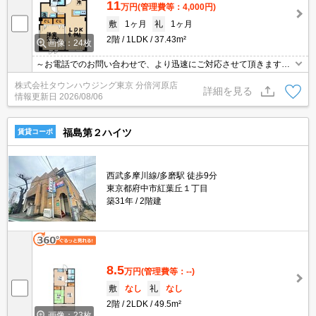
11
万円
(管理費等：4,000円)
敷
1ヶ月
礼
1ヶ月
2階
1LDK
37.43m²
画像：24枚
～お電話でのお問い合わせで、より迅速にご対応させて頂きます～
地域密着タウンハウジングまで～
株式会社タウンハウジング東京 分倍河原店
詳細を見る
情報更新日
2026/08/06
福島第２ハイツ
賃貸コーポ
西武多摩川線/多磨駅 徒歩9分
東京都府中市紅葉丘１丁目
築31年
2階建
8.5
万円
(管理費等：--)
敷
なし
礼
なし
2階
2LDK
49.5m²
画像：23枚