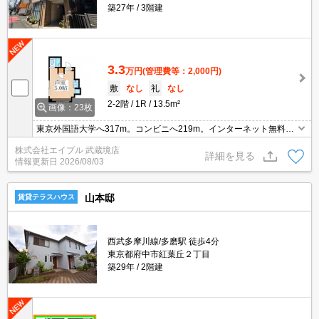
築27年
3階建
3.3
万円
(管理費等：2,000円)
敷
なし
礼
なし
2-2階
1R
13.5m²
画像：23枚
東京外国語大学へ317m。コンビニへ219m。インターネット無料。
引越指定業者あり。画像の家具小物家電はCGであり付いていませ
株式会社エイブル 武蔵境店
ん。管理物件につき即日審査OK。
詳細を見る
情報更新日
2026/08/03
山本邸
賃貸テラスハウス
西武多摩川線/多磨駅 徒歩4分
東京都府中市紅葉丘２丁目
築29年
2階建