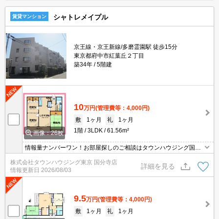
シャトレメイプル
賃貸マンション
京王線・京王新線/多磨霊園駅 徒歩15分
東京都府中市紅葉丘２丁目
築34年
5階建
10
万円
(管理費等：4,000円)
敷
1ヶ月
礼
1ヶ月
1階
3LDK
61.56m²
画像：26枚
情報量ナンバーワン！お部屋探しのご相談はタウンハウジング国分
寺店にお任せを！
株式会社タウンハウジング東京 国分寺店
詳細を見る
情報更新日
2026/08/03
9.5
万円
(管理費等：4,000円)
敷
1ヶ月
礼
1ヶ月