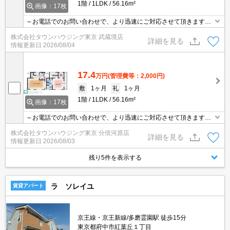
1階
1LDK
56.16m²
画像：17枚
～お電話でのお問い合わせで、より迅速にご対応させて頂きます～
地域密着タウンハウジングまで～
株式会社タウンハウジング東京 武蔵境店
詳細を見る
情報更新日
2026/08/04
17.4
万円
(管理費等：2,000円)
敷
1ヶ月
礼
1ヶ月
1階
1LDK
56.16m²
画像：17枚
～お電話でのお問い合わせで、より迅速にご対応させて頂きます～
地域密着タウンハウジングまで～
株式会社タウンハウジング東京 分倍河原店
詳細を見る
情報更新日
2026/08/03
残り5件を表示する
ラ ソレイユ
賃貸アパート
京王線・京王新線/多磨霊園駅 徒歩15分
東京都府中市紅葉丘１丁目