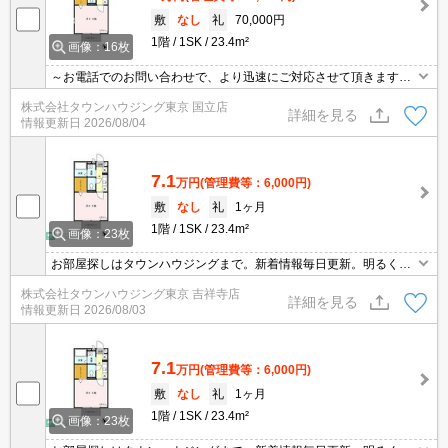
敷
なし
礼
70,000円
1階
1SK
23.4m²
画像：16枚
～お電話でのお問い合わせで、より迅速にご対応させて頂きます～
地域密着タウンハウジング【国立店】まで～
株式会社タウンハウジング東京 国立店
詳細を見る
情報更新日
2026/08/04
7.1
万円
(管理費等：6,000円)
敷
なし
礼
1ヶ月
1階
1SK
23.4m²
画像：23枚
お部屋探しはタウンハウジングまで。新着情報毎日更新。明るく元
気なスタッフがお待ちしております。
株式会社タウンハウジング東京 吉祥寺店
詳細を見る
情報更新日
2026/08/03
7.1
万円
(管理費等：6,000円)
敷
なし
礼
1ヶ月
1階
1SK
23.4m²
画像：23枚