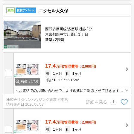
エクセル大久保
新築
賃貸アパート
西武多摩川線/多磨駅 徒歩2分
東京都府中市紅葉丘３丁目
新築
2階建
17.4
万円
(管理費等：2,000円)
敷
1ヶ月
礼
1ヶ月
1階
1LDK
56.16m²
画像：17枚
～お電話でのお問い合わせで、より迅速にご対応させて頂きます～
地域密着タウンハウジングまで～
株式会社タウンハウジング東京 府中店
詳細を見る
情報更新日
2026/08/03
17.4
万円
(管理費等：2,000円)
敷
1ヶ月
礼
1ヶ月