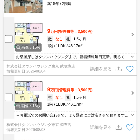
築15年
2階建
9
万円
(管理費等：3,500円)
敷
なし
礼
1.5ヶ月
1階
1LDK
46.17m²
画像：15枚
お部屋探しはタウンハウジングまで。新着情報毎日更新。明るく元
気なスタッフがお待ちしております。
株式会社タウンハウジング東京 武蔵境店
詳細を見る
情報更新日
2026/08/04
9
万円
(管理費等：3,500円)
敷
なし
礼
1.5ヶ月
1階
1LDK
46.17m²
画像：16枚
～お電話でのお問い合わせで、より迅速にご対応させて頂きます～
地域密着タウンハウジングまで～
株式会社タウンハウジング東京 調布店
詳細を見る
情報更新日
2026/08/03