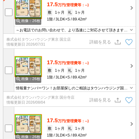
17.5
万円
(管理費等：--)
敷
1ヶ月
礼
1ヶ月
1階
3LDK+S
89.42m²
画像：26枚
～お電話でのお問い合わせで、より迅速にご対応させて頂きます～
地域密着タウンハウジング【国立店】まで～
株式会社タウンハウジング東京 国立店
詳細を見る
情報更新日
2026/07/31
17.5
万円
(管理費等：--)
敷
1ヶ月
礼
1ヶ月
1階
3LDK+S
89.42m²
画像：26枚
情報量ナンバーワン！お部屋探しのご相談はタウンハウジング国分
寺店にお任せを！
株式会社タウンハウジング東京 国分寺店
詳細を見る
情報更新日
2026/08/04
17.5
万円
(管理費等：--)
敷
1ヶ月
礼
1ヶ月
1階
3LDK+S
89.42m²
画像：26枚