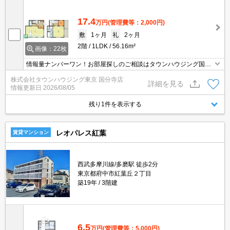
17.4
万円
(管理費等：2,000円)
敷
1ヶ月
礼
2ヶ月
2階
1LDK
56.16m²
画像：22枚
情報量ナンバーワン！お部屋探しのご相談はタウンハウジング国分
寺店にお任せを！
株式会社タウンハウジング東京 国分寺店
詳細を見る
情報更新日
2026/08/05
残り1件を表示する
レオパレス紅葉
賃貸マンション
西武多摩川線/多磨駅 徒歩2分
東京都府中市紅葉丘２丁目
築19年
3階建
6.5
万円
(管理費等：5,000円)