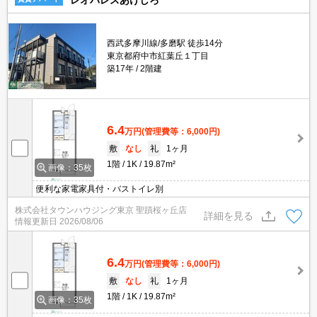
レオパレスあけしろ
西武多摩川線/多磨駅 徒歩14分
東京都府中市紅葉丘１丁目
築17年
2階建
6.4
万円
(管理費等：6,000円)
敷
なし
礼
1ヶ月
1階
1K
19.87m²
画像：35枚
便利な家電家具付・バストイレ別
株式会社タウンハウジング東京 聖蹟桜ヶ丘店
詳細を見る
情報更新日
2026/08/06
6.4
万円
(管理費等：6,000円)
敷
なし
礼
1ヶ月
1階
1K
19.87m²
画像：35枚