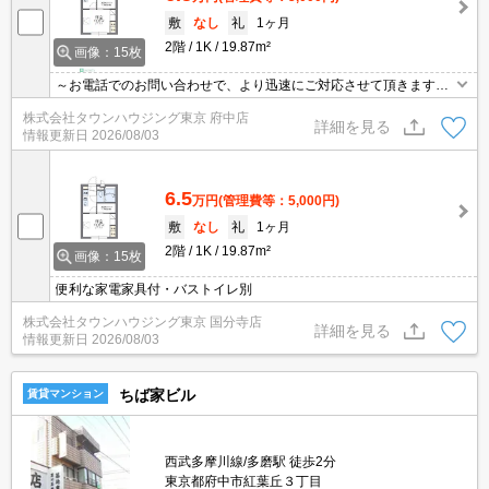
敷
なし
礼
1ヶ月
2階
1K
19.87m²
画像：15枚
～お電話でのお問い合わせで、より迅速にご対応させて頂きます～
地域密着タウンハウジングまで～
株式会社タウンハウジング東京 府中店
詳細を見る
情報更新日
2026/08/03
6.5
万円
(管理費等：5,000円)
敷
なし
礼
1ヶ月
2階
1K
19.87m²
画像：15枚
便利な家電家具付・バストイレ別
株式会社タウンハウジング東京 国分寺店
詳細を見る
情報更新日
2026/08/03
ちば家ビル
賃貸マンション
西武多摩川線/多磨駅 徒歩2分
東京都府中市紅葉丘３丁目