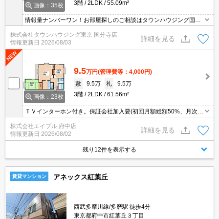
3階
2LDK
55.09m²
画像：35枚
情報量ナンバーワン！お部屋探しのご相談はタウンハウジング国分
寺店にお任せを！
株式会社タウンハウジング東京 国分寺店
詳細を見る
情報更新日
2026/08/03
9.5
万円
(管理費等：4,000円)
敷
9.5万
礼
9.5万
3階
2LDK
61.56m²
画像：23枚
ＴＶインターホン付き。保証会社加入要(初回月額総額50%、月次月
額総額1%)。温水洗浄便座付き。クローゼット付。システムキッチ
株式会社エイブル 府中店
ン。エアコン付き。室内洗濯機置場。フローリング。ダウンライト
詳細を見る
情報更新日
2026/08/02
付。
残り12件を表示する
アネックス紅葉丘
賃貸マンション
西武多摩川線/多磨駅 徒歩4分
東京都府中市紅葉丘３丁目