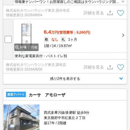
情報量ナンバーワン！お部屋探しのご相談はタウンハウジング国分
寺店にお任せを！
株式会社タウンハウジング東京 国分寺店
詳細を見る
情報更新日
2026/08/04
6.4
万円
(管理費等：6,000円)
敷
なし
礼
1ヶ月
1階
1K
19.87m²
画像：35枚
便利な家電家具付・バストイレ別
株式会社タウンハウジング東京 調布店
詳細を見る
情報更新日
2026/08/06
残り2件を表示する
カーサ アモローザ
賃貸アパート
西武多摩川線/多磨駅 徒歩9分
東京都府中市紅葉丘２丁目
築17年
2階建