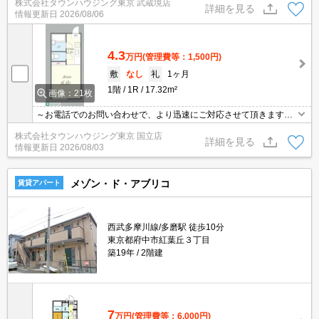
株式会社タウンハウジング東京 武蔵境店
詳細を見る
情報更新日
2026/08/06
4.3
万円
(管理費等：1,500円)
敷
なし
礼
1ヶ月
1階
1R
17.32m²
画像：21枚
～お電話でのお問い合わせで、より迅速にご対応させて頂きます～
地域密着タウンハウジング【国立店】まで～
株式会社タウンハウジング東京 国立店
詳細を見る
情報更新日
2026/08/03
メゾン・ド・アブリコ
賃貸アパート
西武多摩川線/多磨駅 徒歩10分
東京都府中市紅葉丘３丁目
築19年
2階建
7
万円
(管理費等：6,000円)