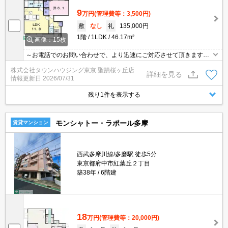
9
万円
(管理費等：3,500円)
敷
なし
礼
135,000円
1階
1LDK
46.17m²
画像：15枚
～お電話でのお問い合わせで、より迅速にご対応させて頂きます～
地域密着タウンハウジングまで～
株式会社タウンハウジング東京 聖蹟桜ヶ丘店
詳細を見る
情報更新日
2026/07/31
残り1件を表示する
モンシャトー・ラポール多摩
賃貸マンション
西武多摩川線/多磨駅 徒歩5分
東京都府中市紅葉丘２丁目
築38年
6階建
18
万円
(管理費等：20,000円)