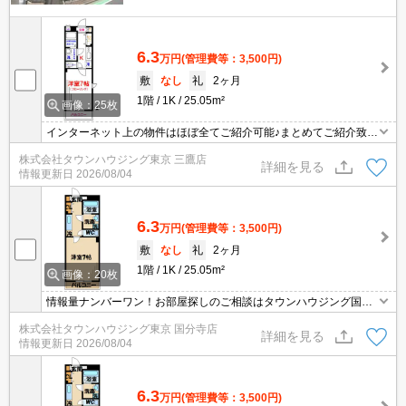
6.3
万円
(管理費等：3,500円)
敷
なし
礼
2ヶ月
1階
1K
25.05m²
画像：25枚
インターネット上の物件はほぼ全てご紹介可能♪まとめてご紹介致し
ます♪お気軽にお問合せください！お部屋探しはタウンハウジングま
株式会社タウンハウジング東京 三鷹店
で☆新着情報毎日更新☆
詳細を見る
情報更新日
2026/08/04
6.3
万円
(管理費等：3,500円)
敷
なし
礼
2ヶ月
1階
1K
25.05m²
画像：20枚
情報量ナンバーワン！お部屋探しのご相談はタウンハウジング国分
寺店にお任せを！
株式会社タウンハウジング東京 国分寺店
詳細を見る
情報更新日
2026/08/04
6.3
万円
(管理費等：3,500円)