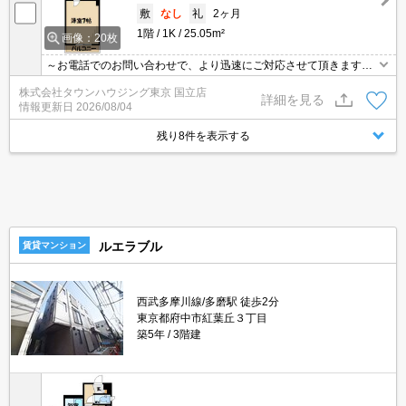
敷
なし
礼
2ヶ月
1階
1K
25.05m²
画像：20枚
～お電話でのお問い合わせで、より迅速にご対応させて頂きます～
地域密着タウンハウジング【国立店】まで～
株式会社タウンハウジング東京 国立店
詳細を見る
情報更新日
2026/08/04
残り8件を表示する
ルエラブル
賃貸マンション
西武多摩川線/多磨駅 徒歩2分
東京都府中市紅葉丘３丁目
築5年
3階建