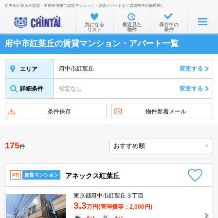
府中市紅葉丘の賃貸・不動産情報で賃貸マンション・賃貸アパートなど賃貸物件の部屋探し
お部屋を探す
気になる
最近見た
保存中の
リスト
物件
条件
沿線・駅から
府中市紅葉丘の賃貸マンション・アパート一覧
住所から
家賃相場から
府中市紅葉丘
変更する
エリア
通勤通学時間から
詳細条件
指定なし
変更する
物件特集から
条件保存
物件新着メール
不動産会社から
TOP
175
件
アネックス紅葉丘
PR
賃貸マンション
東京都府中市紅葉丘３丁目
3.3
万円
(管理費等：2,000円)