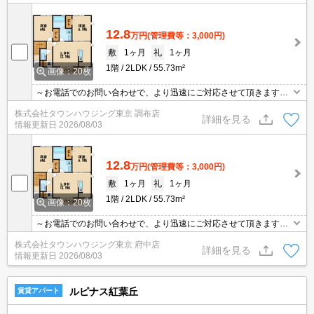
12.8
万円
(管理費等：3,000円)
敷
1ヶ月
礼
1ヶ月
1階
2LDK
55.73m²
画像：20枚
～お電話でのお問い合わせで、より迅速にご対応させて頂きます～
地域密着タウンハウジングまで～
株式会社タウンハウジング東京 調布店
詳細を見る
情報更新日
2026/08/03
12.8
万円
(管理費等：3,000円)
敷
1ヶ月
礼
1ヶ月
1階
2LDK
55.73m²
画像：20枚
～お電話でのお問い合わせで、より迅速にご対応させて頂きます～
地域密着タウンハウジングまで～
株式会社タウンハウジング東京 府中店
詳細を見る
情報更新日
2026/08/03
ルピナス紅葉丘
賃貸アパート