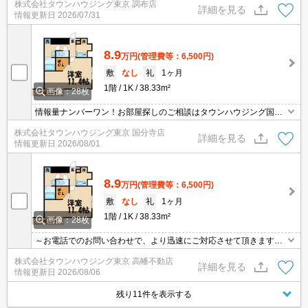
株式会社タウンハウジング東京 調布店
詳細を見る
情報更新日
2026/07/31
8.9
万円
(管理費等：6,500円)
敷
なし
礼
1ヶ月
1階
1K
38.33m²
画像：28枚
情報量ナンバーワン！お部屋探しのご相談はタウンハウジング国分
寺店にお任せを！
株式会社タウンハウジング東京 国分寺店
詳細を見る
情報更新日
2026/08/01
8.9
万円
(管理費等：6,500円)
敷
なし
礼
1ヶ月
1階
1K
38.33m²
画像：28枚
～お電話でのお問い合わせで、より迅速にご対応させて頂きます～
地域密着タウンハウジングまで～
株式会社タウンハウジング東京 高幡不動店
詳細を見る
情報更新日
2026/08/06
残り11件を表示する