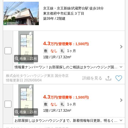
京王線・京王新線/武蔵野台駅 徒歩18分
東京都府中市紅葉丘３丁目
築39年
2階建
4.3
万円
(管理費等：1,500円)
敷
なし
礼
1ヶ月
1階
1R
17.32m²
画像：21枚
情報量ナンバーワン！お部屋探しのご相談はタウンハウジング国分
寺店にお任せを！
株式会社タウンハウジング東京 国分寺店
詳細を見る
情報更新日
2026/08/04
4.3
万円
(管理費等：1,500円)
敷
なし
礼
1ヶ月
1階
1R
17.32m²
画像：21枚
お部屋探しはタウンハウジングまで。新着情報毎日更新。明るく元
気なスタッフがお待ちしております。