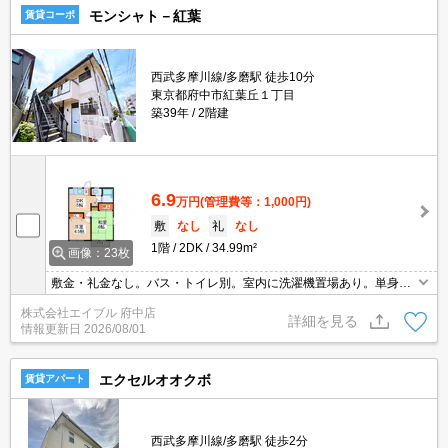
モンシャト－紅葉
賃貸コーポ
西武多摩川線/多磨駅 徒歩10分
東京都府中市紅葉丘１丁目
築39年
2階建
6.9
万円
(管理費等：1,000円)
敷
なし
礼
なし
1階
2DK
34.99m²
画像：23枚
敷金・礼金なし。バス・トイレ別。室内に洗濯機置場あり。単身の
会社員限定。引越指定業者あり。
株式会社エイブル 府中店
詳細を見る
情報更新日
2026/08/01
エクセルオオクボ
賃貸アパート
西武多摩川線/多磨駅 徒歩2分