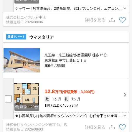
シャワー付独立洗面台。2階角部屋。3口ガスコンロ付。エアコン2
基付き。室内洗濯機置場。敷金・礼金なし。
株式会社エイブル 府中店
詳細を見る
情報更新日
2026/08/06
ウィスタリア
賃貸アパート
京王線・京王新線/多磨霊園駅 徒歩15分
東京都府中市紅葉丘１丁目
築6年
2階建
12.8
万円
(管理費等：3,000円)
敷
1ヶ月
礼
1ヶ月
1階
2LDK
55.73m²
画像：20枚
★お部屋探しは地域密着のタウンハウジングにお任せ下さい★毎日
新着情報更新中★
株式会社タウンハウジング東京 仙川店
詳細を見る
情報更新日
2026/08/03