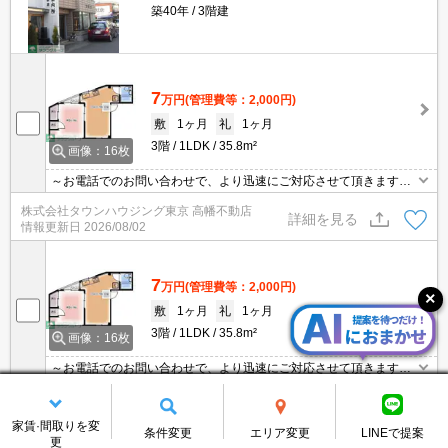
築40年
3階建
7
万円
(管理費等：2,000円)
敷
1ヶ月
礼
1ヶ月
3階
1LDK
35.8m²
画像：16枚
～お電話でのお問い合わせで、より迅速にご対応させて頂きます～
地域密着タウンハウジングまで～
株式会社タウンハウジング東京 高幡不動店
詳細を見る
情報更新日
2026/08/02
7
万円
(管理費等：2,000円)
敷
1ヶ月
礼
1ヶ月
3階
1LDK
35.8m²
画像：16枚
～お電話でのお問い合わせで、より迅速にご対応させて頂きます～
地域密着タウンハウジングまで～
株式会社タウンハウジング東京 聖蹟桜ヶ丘店
詳細を見る
情報更新日
2026/08/02
家賃·間取りを変
条件変更
エリア変更
LINEで提案
更