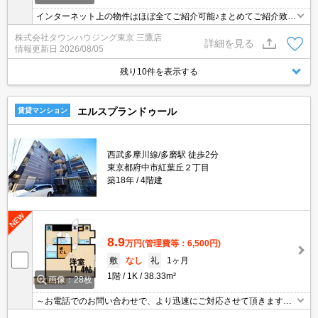
インターネット上の物件はほぼ全てご紹介可能♪まとめてご紹介致し
ます♪お気軽にお問合せください！お部屋探しはタウンハウジングま
株式会社タウンハウジング東京 三鷹店
で☆新着情報毎日更新☆
詳細を見る
情報更新日
2026/08/05
残り10件を表示する
エルスプランドゥール
賃貸マンション
西武多摩川線/多磨駅 徒歩2分
東京都府中市紅葉丘２丁目
築18年
4階建
8.9
万円
(管理費等：6,500円)
敷
なし
礼
1ヶ月
1階
1K
38.33m²
画像：28枚
～お電話でのお問い合わせで、より迅速にご対応させて頂きます～
地域密着タウンハウジングまで～