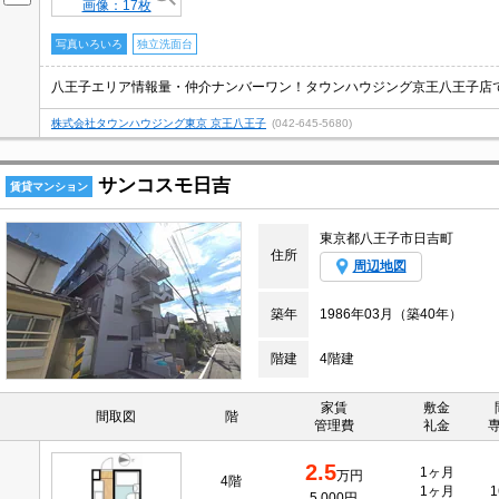
画像：17枚
写真いろいろ
独立洗面台
株式会社タウンハウジング東京 京王八王子
(042-645-5680)
サンコスモ日吉
賃貸マンション
東京都八王子市日吉町
住所
周辺地図
築年
1986年03月（築40年）
階建
4階建
家賃
敷金
間取図
階
管理費
礼金
2.5
1ヶ月
万円
4階
1ヶ月
1
5,000円