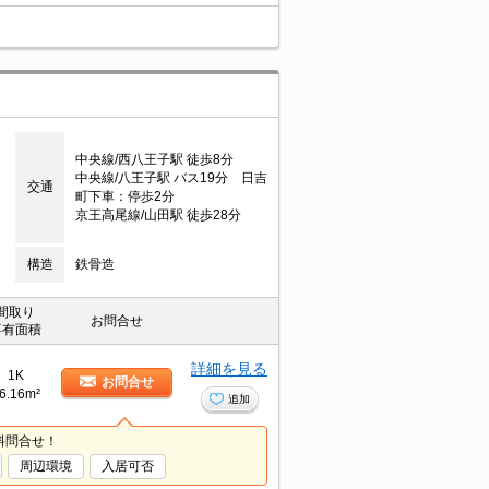
中央線/西八王子駅 徒歩8分
中央線/八王子駅 バス19分 日吉
交通
町下車：停歩2分
京王高尾線/山田駅 徒歩28分
構造
鉄骨造
間取り
お問合せ
専有面積
詳細を見る
1K
お問合せ
6.16m²
追加
料問合せ！
周辺環境
入居可否