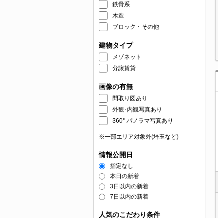
鉄骨系
木造
ブロック・その他
建物タイプ
メゾネット
分譲賃貸
画像の有無
間取り図あり
外観･内観写真あり
360° パノラマ写真あり
※一部エリア対象外(埼玉など)
情報公開日
指定なし
本日の新着
3日以内の新着
7日以内の新着
人気のこだわり条件