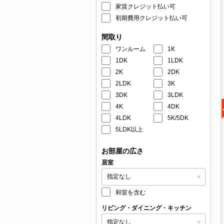
家賃クレジット払い可
初期費用クレジット払い可
間取り
ワンルーム
1K
1DK
1LDK
2K
2DK
2LDK
3K
3DK
3LDK
4K
4DK
4LDK
5K/5DK
5LDK以上
お部屋の広さ
居室
和室を含む
リビング・ダイニング・キッチン