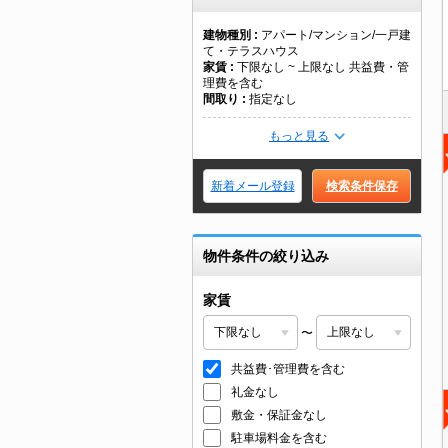
建物種別
アパート/マンション/一戸建
て・テラスハウス
家賃
下限なし ~ 上限なし 共益費・管
理費を含む
間取り
指定なし
もっと見る
新着メール登録
検索条件保存
物件条件の絞り込み
家賃
〜
共益費･管理費を含む
礼金なし
敷金・保証金なし
駐車場料金を含む