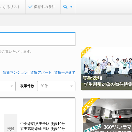
になるリスト
保存中の条件
をご覧いただけます。
賃貸マンション
|
賃貸アパート
|
賃貸一戸建て
表示件数
中央線/西八王子駅 徒歩10分
交通
京王高尾線/山田駅 徒歩29分