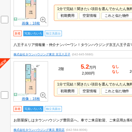
1分で完結！聞きたい項目を選んでかんたん無
初期費用
空室情報
これと似た物件
画像：18枚
新着
写真いろいろ
独立洗面台
株式会社タウンハウジング東京 京王八王子
(042-645-5680)
5.2
なし
万円
2階
なし
2
2,000円
1分で完結！聞きたい項目を選んでかんたん無
初期費用
空室情報
これと似た物件
画像：18枚
新着
写真いろいろ
独立洗面台
お部屋探しはタウンハウジング豊田店へ。車でご来店歓迎、ご来店用お客
株式会社タウンハウジング東京 豊田店
(042-584-9006)