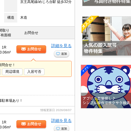
京王高尾線/めじろ台駅 徒歩32分
構造
木造
間取り
お問合せ
専有面積
詳細を見る
1R
お問合せ
0.06m²
追加
料問合せ！
周辺環境
入居可否
様駐車場あり！
情報更新日
2026/08/07
詳細を見る
1R
お問合せ
0.06m²
追加