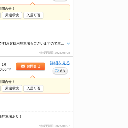
料問合せ！
周辺環境
入居可否
八王子エリア情報量・仲介ナンバーワン！タウンハウジング京王八王子店です!お客様用駐車場もございますので車でのご来店も大歓迎です！
情報更新日
2026/08/08
詳細を見る
1R
お問合せ
0.06m²
追加
料問合せ！
周辺環境
入居可否
様駐車場あり！
情報更新日
2026/08/07