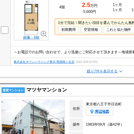
2.5
1ヶ月
万円
4階
1ヶ月
1
5,000円
1分で完結！聞きたい項目を選んでかんたん無
初期費用
空室情報
これと似た物件
画像：8枚
～お電話でのお問い合わせで、より迅速にご対応させて頂きます～地域密
株式会社タウンハウジング東京 聖蹟桜ヶ丘店
(042-339-0700)
残り7件を表示する
マツヤマンション
賃貸マンション
東京都八王子市日吉町
住所
周辺地図
築年
1983年09月（築42年）