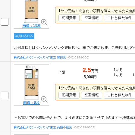
1分で完結！聞きたい項目を選んでかんたん無
初期費用
空室情報
これと似た物件
画像：19枚
写真いろいろ
お部屋探しはタウンハウジング豊田店へ。車でご来店歓迎、ご来店用お客
株式会社タウンハウジング東京 豊田店
(042-584-9006)
2.5
1ヶ月
万円
4階
1ヶ月
1
5,000円
1分で完結！聞きたい項目を選んでかんたん無
初期費用
空室情報
これと似た物件
画像：8枚
～お電話でのお問い合わせで、より迅速にご対応させて頂きます～地域密
株式会社タウンハウジング東京 高幡不動店
(042-599-0057)