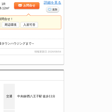
詳細を見る
1R
お問合せ
6.12m²
追加
料問合せ！
周辺環境
入居可否
着タウンハウジングまで～
情報更新日
2026/08/04
交通
中央線/西八王子駅 徒歩11分