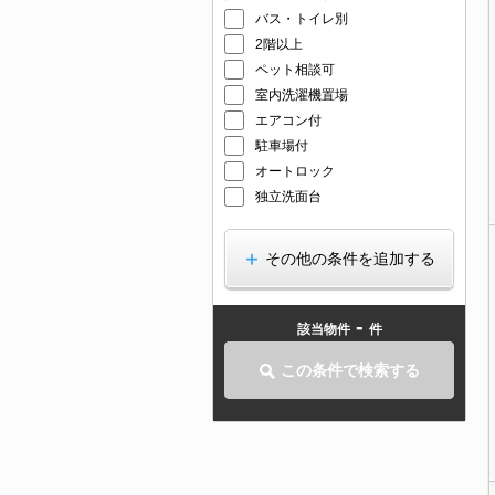
バス・トイレ別
2階以上
ペット相談可
室内洗濯機置場
エアコン付
駐車場付
オートロック
独立洗面台
その他の条件を追加する
-
該当物件
件
この条件で検索する