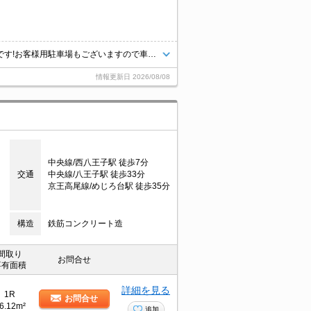
八王子エリア情報量・仲介ナンバーワン！タウンハウジング京王八王子店です!お客様用駐車場もございますので車でのご来店も大歓迎です！
情報更新日
2026/08/08
中央線/西八王子駅 徒歩7分
交通
中央線/八王子駅 徒歩33分
京王高尾線/めじろ台駅 徒歩35分
構造
鉄筋コンクリート造
間取り
お問合せ
専有面積
詳細を見る
1R
お問合せ
6.12m²
追加