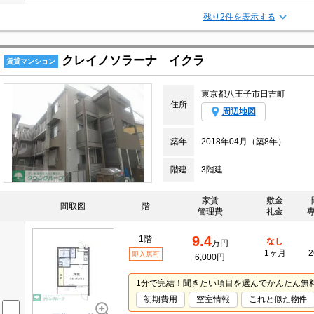
残り2件を表示する
クレイノソラーナ イクラ
賃貸マンション
東京都八王子市日吉町
住所
周辺地図
築年
2018年04月（築8年）
階建
3階建
家賃
敷金
間取図
階
管理費
礼金
9.4
1階
なし
万円
1ヶ月
2
即入居可
6,000円
1分で完結！聞きたい項目を選んでかんたん無
初期費用
空室情報
これと似た物件