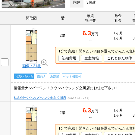
階建
3階建
家賃
敷金
間取図
階
管理費
礼金
6.3
1ヶ月
万円
2階
1ヶ月
3
--
1分で完結！聞きたい項目を選んでかんたん無
初期費用
空室情報
これと似た物件
画像：21枚
写真いろいろ
南向き
角部屋
ペット相談可
情報量ナンバーワン！タウンハウジング立川店にお任せ下さい！
株式会社タウンハウジング東京 立川店
(042-523-7761)
6.3
1ヶ月
万円
2階
1ヶ月
3
--
1分で完結！聞きたい項目を選んでかんたん無