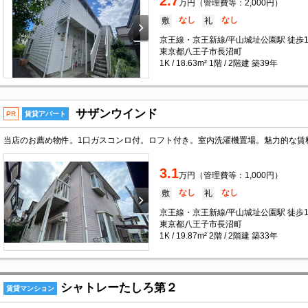
2.7
万円（管理費等：2,000円）
なし
なし
敷
礼
京王線・京王新線/平山城址公園駅 徒歩1
東京都八王子市長沼町
1K / 18.63m² 1階 / 2階建 築39年
サザンウインド
PR
賃貸アパート
3.1
万円（管理費等：1,000円）
なし
なし
敷
礼
京王線・京王新線/平山城址公園駅 徒歩1
東京都八王子市長沼町
1K / 19.87m² 2階 / 2階建 築33年
シャトレーたしろ第２
賃貸マンション