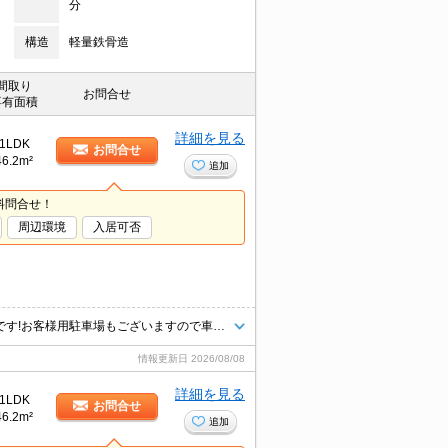
分
構造
軽量鉄骨造
間取り
お問合せ
専有面積
詳細を見る
1LDK
お問合せ
46.2m²
追加
料問合せ！
周辺環境
入居可否
八王子エリア情報量・仲介ナンバーワン！タウンハウジング京王八王子店です!お客様用駐車場もございますので車でのご来店も大歓迎です！
情報更新日
2026/08/08
詳細を見る
1LDK
お問合せ
46.2m²
追加