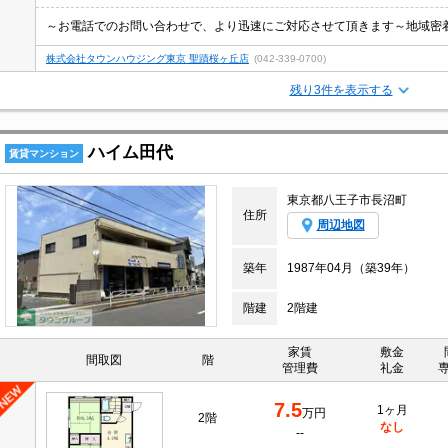
～お電話でのお問い合わせで、より迅速にご対応させて頂きます～地域密
株式会社タウンハウジング東京 聖蹟桜ヶ丘店
(042-339-0700)
残り3件を表示する
ハイム田代
賃貸マンション
東京都八王子市長沼町
住所
周辺地図
築年
1987年04月（築39年）
階建
2階建
家賃
敷金
間取図
階
管理費
礼金
7.5
1ヶ月
万円
2階
なし
--