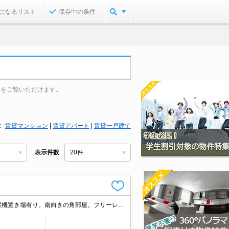
になるリスト
保存中の条件
真をご覧いただけます。
賃貸マンション
|
賃貸アパート
|
賃貸一戸建て
表示件数
IH調理器付き。エアコン付き。敷金・礼金なし。契約時事務手数料11,000円。洗濯機置き場有り。南向きの角部屋。フリーレント1ヶ月。1年未満の解約時、違約金家賃+管理費の2ヶ月分発生。