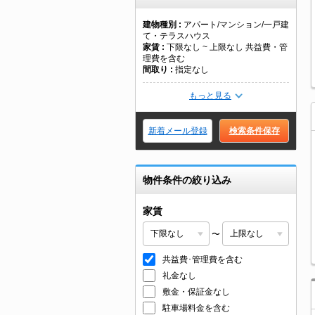
建物種別
アパート/マンション/一戸建
て・テラスハウス
家賃
下限なし ~ 上限なし 共益費・管
理費を含む
間取り
指定なし
もっと見る
新着メール登録
検索条件保存
物件条件の絞り込み
家賃
〜
共益費･管理費を含む
礼金なし
敷金・保証金なし
駐車場料金を含む