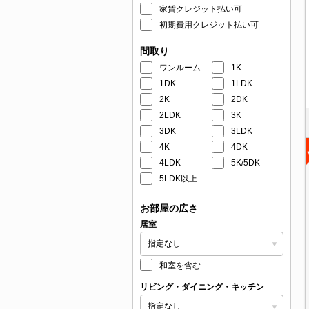
家賃クレジット払い可
初期費用クレジット払い可
間取り
ワンルーム
1K
1DK
1LDK
2K
2DK
2LDK
3K
3DK
3LDK
4K
4DK
4LDK
5K/5DK
5LDK以上
お部屋の広さ
居室
和室を含む
リビング・ダイニング・キッチン