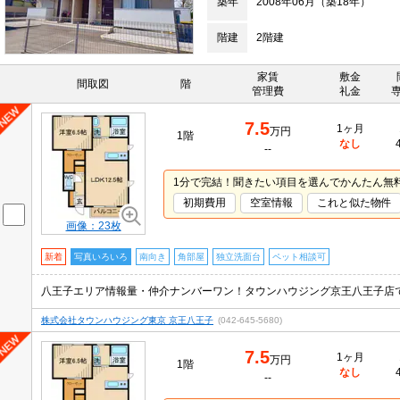
築年
2008年06月（築18年）
階建
2階建
家賃
敷金
間取図
階
管理費
礼金
7.5
1ヶ月
万円
1階
なし
--
1分で完結！聞きたい項目を選んでかんたん無
初期費用
空室情報
これと似た物件
画像：23枚
新着
写真いろいろ
南向き
角部屋
独立洗面台
ペット相談可
株式会社タウンハウジング東京 京王八王子
(042-645-5680)
7.5
1ヶ月
万円
1階
なし
--