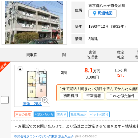
東京都八王子市長沼町
住所
周辺地図
築年
1993年12月（築32年）
階建
3階建
家賃
敷金
間取図
階
管理費
礼金
8.1
1.5ヶ月
万円
3階
なし
3,000円
1分で完結！聞きたい項目を選んでかんたん無
初期費用
空室情報
これと似た物件
画像：28枚
本日の新着
写真いろいろ
南向き
独立洗面台
ペット相談可
～お電話でのお問い合わせで、より迅速にご対応させて頂きます～地域密
株式会社タウンハウジング東京 京王八王子
(042-645-5680)