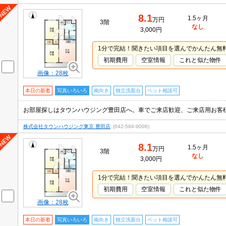
8.1
1.5ヶ月
万円
3階
なし
3,000円
1分で完結！聞きたい項目を選んでかんたん無
初期費用
空室情報
これと似た物件
画像：28枚
本日の新着
写真いろいろ
南向き
独立洗面台
ペット相談可
お部屋探しはタウンハウジング豊田店へ。車でご来店歓迎、ご来店用お客
株式会社タウンハウジング東京 豊田店
(042-584-9006)
8.1
1.5ヶ月
万円
3階
なし
3,000円
1分で完結！聞きたい項目を選んでかんたん無
初期費用
空室情報
これと似た物件
画像：28枚
本日の新着
写真いろいろ
南向き
独立洗面台
ペット相談可