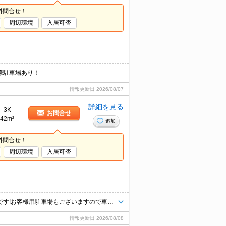
料問合せ！
周辺環境
入居可否
様駐車場あり！
情報更新日
2026/08/07
詳細を見る
3K
お問合せ
42m²
追加
料問合せ！
周辺環境
入居可否
八王子エリア情報量・仲介ナンバーワン！タウンハウジング京王八王子店です!お客様用駐車場もございますので車でのご来店も大歓迎です！
情報更新日
2026/08/08