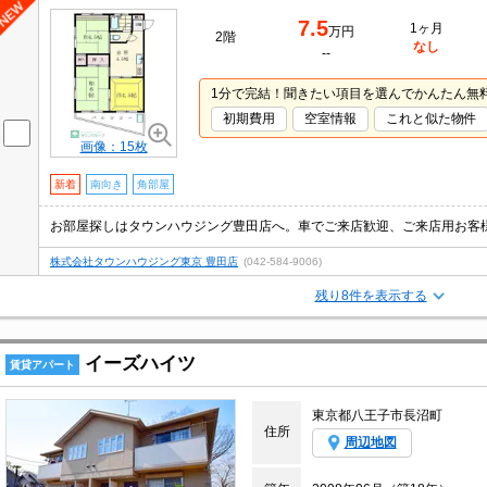
7.5
1ヶ月
万円
2階
なし
--
1分で完結！聞きたい項目を選んでかんたん無
初期費用
空室情報
これと似た物件
画像：15枚
新着
南向き
角部屋
お部屋探しはタウンハウジング豊田店へ。車でご来店歓迎、ご来店用お客
株式会社タウンハウジング東京 豊田店
(042-584-9006)
残り8件を表示する
イーズハイツ
賃貸アパート
東京都八王子市長沼町
住所
周辺地図