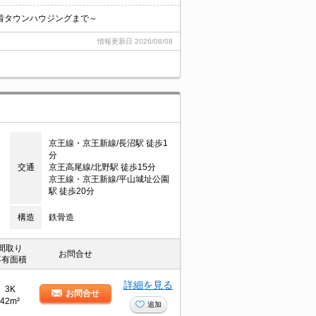
着タウンハウジングまで～
情報更新日
2026/08/08
京王線・京王新線/長沼駅 徒歩1
分
交通
京王高尾線/北野駅 徒歩15分
京王線・京王新線/平山城址公園
駅 徒歩20分
構造
鉄骨造
間取り
お問合せ
専有面積
詳細を見る
3K
お問合せ
42m²
追加