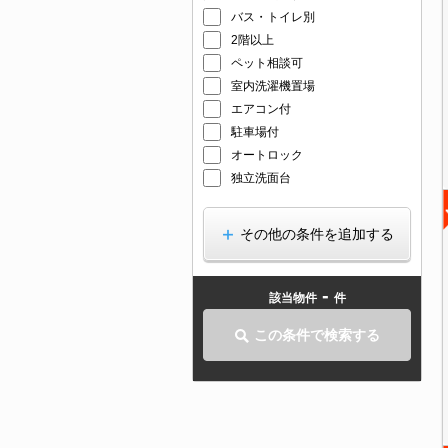
バス・トイレ別
2階以上
ペット相談可
室内洗濯機置場
エアコン付
駐車場付
オートロック
独立洗面台
その他の条件を追加する
-
該当物件
件
この条件で検索する