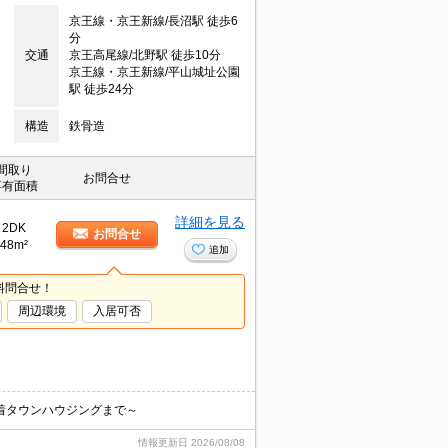
京王線・京王新線/長沼駅 徒歩6
分
交通
京王高尾線/北野駅 徒歩10分
京王線・京王新線/平山城址公園
駅 徒歩24分
構造
鉄骨造
間取り
お問合せ
専有面積
詳細を見る
2DK
お問合せ
48m²
追加
料問合せ！
周辺環境
入居可否
着タウンハウジングまで～
情報更新日
2026/08/08