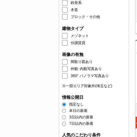
鉄骨系
木造
ブロック・その他
建物タイプ
メゾネット
分譲賃貸
画像の有無
間取り図あり
外観･内観写真あり
360° パノラマ写真あり
※一部エリア対象外(埼玉など)
情報公開日
指定なし
本日の新着
3日以内の新着
7日以内の新着
人気のこだわり条件