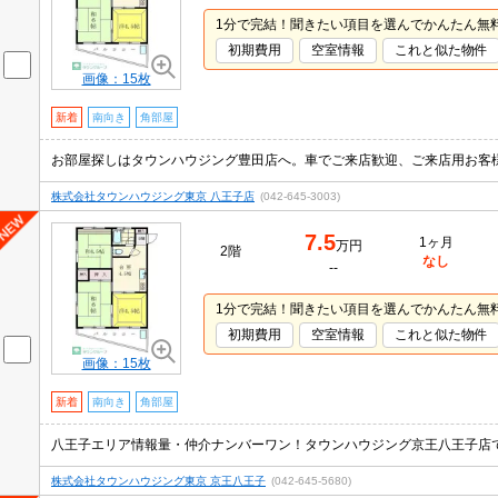
1分で完結！聞きたい項目を選んでかんたん無
初期費用
空室情報
これと似た物件
画像：15枚
新着
南向き
角部屋
お部屋探しはタウンハウジング豊田店へ。車でご来店歓迎、ご来店用お客
株式会社タウンハウジング東京 八王子店
(042-645-3003)
7.5
1ヶ月
万円
2階
なし
--
1分で完結！聞きたい項目を選んでかんたん無
初期費用
空室情報
これと似た物件
画像：15枚
新着
南向き
角部屋
株式会社タウンハウジング東京 京王八王子
(042-645-5680)