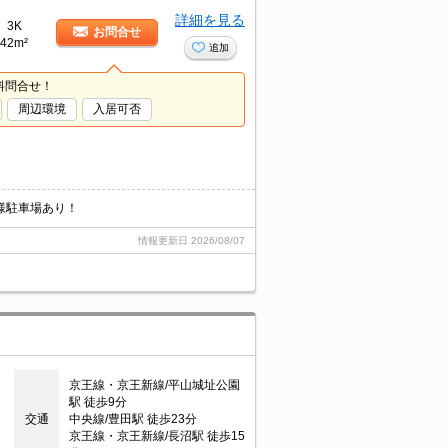
詳細を見る
3K
お問合せ
42m²
追加
料問合せ！
周辺環境
入居可否
様駐車場あり！
情報更新日
2026/08/07
京王線・京王新線/平山城址公園
駅 徒歩9分
交通
中央線/豊田駅 徒歩23分
京王線・京王新線/長沼駅 徒歩15