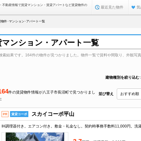
・不動産情報で賃貸マンション・賃貸アパートなど賃貸物件の
最近見た物件
気
貸物件･マンション･アパート一覧
貸マンション・アパート一覧
検索結果です。164件の物件が見つかりました。物件一覧で賃料や間取り、外観写
建物種別を絞り込む
164
件の賃貸物件情報が八王子市長沼町で見つかりまし
並び替え
た
スカイコーポ平山
PR
賃貸コーポ