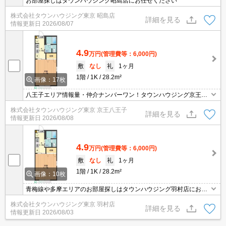
お部屋探しはタウンハウジング昭島店にお任せください
株式会社タウンハウジング東京 昭島店
詳細を見る
情報更新日
2026/08/07
4.9
万円
(管理費等：6,000円)
敷
なし
礼
1ヶ月
1階
1K
28.2m²
画像：17枚
八王子エリア情報量・仲介ナンバーワン！タウンハウジング京王八
王子店です!お客様用駐車場もございますので車でのご来店も大歓迎
株式会社タウンハウジング東京 京王八王子
です！
詳細を見る
情報更新日
2026/08/08
4.9
万円
(管理費等：6,000円)
敷
なし
礼
1ヶ月
1階
1K
28.2m²
画像：10枚
青梅線や多摩エリアのお部屋探しはタウンハウジング羽村店にお任
せを！ご来店時無料駐車場ご用意あります！
株式会社タウンハウジング東京 羽村店
詳細を見る
情報更新日
2026/08/03