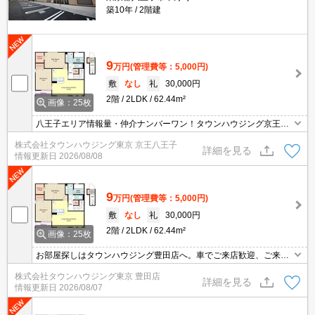
築10年
2階建
9
万円
(管理費等：5,000円)
敷
なし
礼
30,000円
2階
2LDK
62.44m²
画像：25枚
八王子エリア情報量・仲介ナンバーワン！タウンハウジング京王八
王子店です!お客様用駐車場もございますので車でのご来店も大歓迎
株式会社タウンハウジング東京 京王八王子
です！
詳細を見る
情報更新日
2026/08/08
9
万円
(管理費等：5,000円)
敷
なし
礼
30,000円
2階
2LDK
62.44m²
画像：25枚
お部屋探しはタウンハウジング豊田店へ。車でご来店歓迎、ご来店
用お客様駐車場あり！
株式会社タウンハウジング東京 豊田店
詳細を見る
情報更新日
2026/08/07