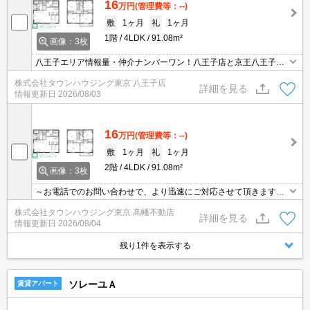
16
万円
(管理費等：--)
敷
1ヶ月
礼
1ヶ月
1階
4LDK
91.08m²
画像：3枚
八王子エリア情報量・仲介ナンバーワン！八王子店と京王八王子店
２店舗どちらでもご対応可能！
株式会社タウンハウジング東京 八王子店
詳細を見る
情報更新日
2026/08/03
16
万円
(管理費等：--)
敷
1ヶ月
礼
1ヶ月
2階
4LDK
91.08m²
画像：3枚
～お電話でのお問い合わせで、より迅速にご対応させて頂きます～
地域密着タウンハウジングまで～
株式会社タウンハウジング東京 高幡不動店
詳細を見る
情報更新日
2026/08/04
残り1件を表示する
ソレーユＡ
賃貸アパート