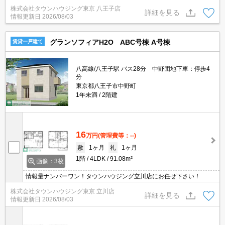
２店舗どちらでもご対応可能！
株式会社タウンハウジング東京 八王子店
詳細を見る
情報更新日
2026/08/03
グランソフィアH2O ABC号棟 A号棟
賃貸一戸建て
八高線/八王子駅 バス28分 中野団地下車：停歩4
分
東京都八王子市中野町
1年未満
2階建
16
万円
(管理費等：--)
敷
1ヶ月
礼
1ヶ月
1階
4LDK
91.08m²
画像：3枚
情報量ナンバーワン！タウンハウジング立川店にお任せ下さい！
株式会社タウンハウジング東京 立川店
詳細を見る
情報更新日
2026/08/03