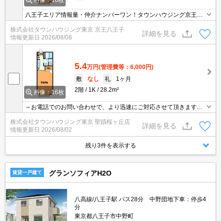
画像：16枚
八王子エリア情報量・仲介ナンバーワン！タウンハウジング京王八
王子店です!お客様用駐車場もございますので車でのご来店も大歓迎
株式会社タウンハウジング東京 京王八王子
です！
詳細を見る
情報更新日
2026/08/08
5.4
万円
(管理費等：6,000円)
敷
なし
礼
1ヶ月
2階
1K
28.2m²
画像：16枚
～お電話でのお問い合わせで、より迅速にご対応させて頂きます～
地域密着タウンハウジングまで～
株式会社タウンハウジング東京 聖蹟桜ヶ丘店
詳細を見る
情報更新日
2026/08/02
残り3件を表示する
グランソフィアH2O
賃貸一戸建て
八高線/八王子駅 バス28分 中野団地下車：停歩4
分
東京都八王子市中野町