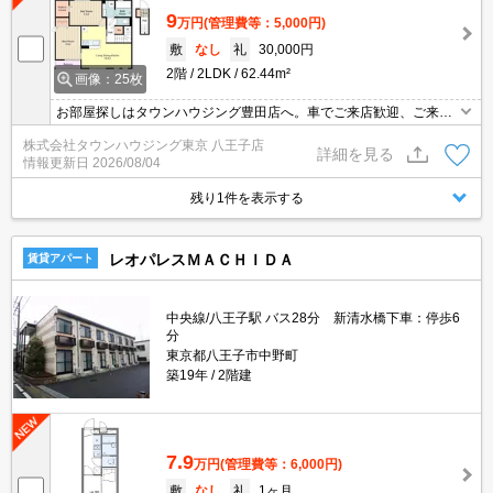
9
万円
(管理費等：5,000円)
敷
なし
礼
30,000円
2階
2LDK
62.44m²
画像：25枚
お部屋探しはタウンハウジング豊田店へ。車でご来店歓迎、ご来店
用お客様駐車場あり！
株式会社タウンハウジング東京 八王子店
詳細を見る
情報更新日
2026/08/04
残り1件を表示する
レオパレスＭＡＣＨＩＤＡ
賃貸アパート
中央線/八王子駅 バス28分 新清水橋下車：停歩6
分
東京都八王子市中野町
築19年
2階建
7.9
万円
(管理費等：6,000円)
敷
なし
礼
1ヶ月