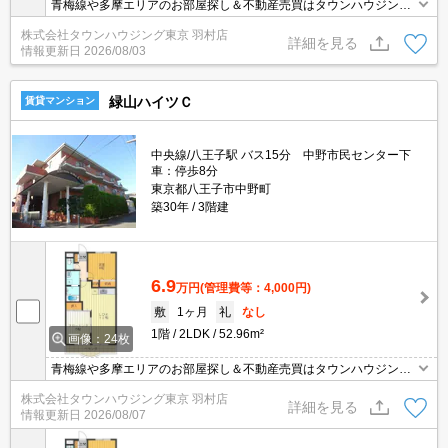
青梅線や多摩エリアのお部屋探し＆不動産売買はタウンハウジング
羽村店にお任せを！ご来店時無料駐車場ご用意あります！
株式会社タウンハウジング東京 羽村店
詳細を見る
情報更新日
2026/08/03
緑山ハイツＣ
賃貸マンション
中央線/八王子駅 バス15分 中野市民センター下
車：停歩8分
東京都八王子市中野町
築30年
3階建
6.9
万円
(管理費等：4,000円)
敷
1ヶ月
礼
なし
1階
2LDK
52.96m²
画像：24枚
青梅線や多摩エリアのお部屋探し＆不動産売買はタウンハウジング
羽村店にお任せを！ご来店時無料駐車場ご用意あります！
株式会社タウンハウジング東京 羽村店
詳細を見る
情報更新日
2026/08/07