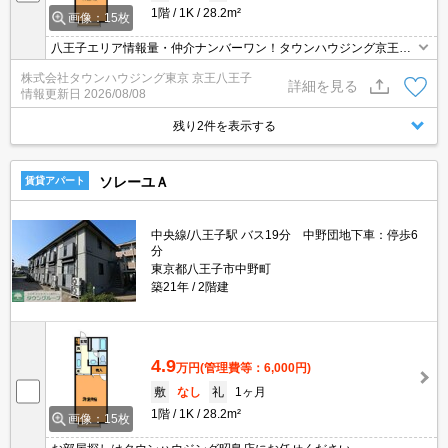
1階
1K
28.2m²
画像：15枚
八王子エリア情報量・仲介ナンバーワン！タウンハウジング京王八
王子店です!お客様用駐車場もございますので車でのご来店も大歓迎
株式会社タウンハウジング東京 京王八王子
です！
詳細を見る
情報更新日
2026/08/08
残り2件を表示する
ソレーユＡ
賃貸アパート
中央線/八王子駅 バス19分 中野団地下車：停歩6
分
東京都八王子市中野町
築21年
2階建
4.9
万円
(管理費等：6,000円)
敷
なし
礼
1ヶ月
1階
1K
28.2m²
画像：15枚