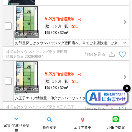
5.3
万円
(管理費等：--)
敷
1ヶ月
礼
なし
1階
2K
32m²
画像：19枚
お部屋探しはタウンハウジング豊田店へ。車でご来店歓迎、ご来店
用お客様駐車場あり！
株式会社タウンハウジング東京 豊田店
詳細を見る
情報更新日
2026/08/07
5.3
万円
(管理費等：--)
敷
1ヶ月
礼
なし
1階
2K
32m²
画像：19枚
八王子エリア情報量・仲介ナンバーワン！タウンハウジング京王八
王子店です!お客様用駐車場もございますので車でのご来店も大歓迎
株式会社タウンハウジング東京 京王八王子
です！
詳細を見る
情報更新日
2026/08/08
家賃·間取りを変
条件変更
5.3
エリア変更
LINEで提案
万円
(管理費等：--)
更