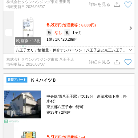
株式会社タウンハウジング東京 豊田店
詳細を見る
情報更新日
2026/08/07
6.8
万円
(管理費等：6,000円)
敷
なし
礼
1ヶ月
1階
1K
20.28m²
画像：13枚
八王子エリア情報量・仲介ナンバーワン！八王子店と京王八王子店
２店舗どちらでもご対応可能！
株式会社タウンハウジング東京 八王子店
詳細を見る
情報更新日
2026/08/07
ＫＫハイツＢ
賃貸アパート
中央線/西八王子駅 バス18分 新清水橋下車：停
歩4分
東京都八王子市中野町
築33年
2階建
5.9
万円
(管理費等：--)