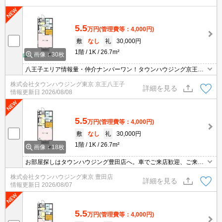
5.5
万円
(管理費等：4,000円)
敷
なし
礼
30,000円
1階
1K
26.7m²
画像：30枚
八王子エリア情報量・仲介ナンバーワン！タウンハウジング京王八
王子店です!お客様用駐車場もございますので車でのご来店も大歓迎
株式会社タウンハウジング東京 京王八王子
です！
詳細を見る
情報更新日
2026/08/08
5.5
万円
(管理費等：4,000円)
敷
なし
礼
30,000円
1階
1K
26.7m²
画像：18枚
お部屋探しはタウンハウジング豊田店へ。車でご来店歓迎、ご来店
用お客様駐車場あり！
株式会社タウンハウジング東京 豊田店
詳細を見る
情報更新日
2026/08/07
5.5
万円
(管理費等：4,000円)