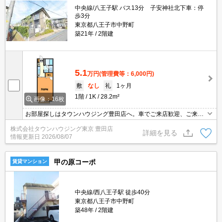
中央線/八王子駅 バス13分 子安神社北下車：停
歩3分
東京都八王子市中野町
築21年
2階建
5.1
万円
(管理費等：6,000円)
敷
なし
礼
1ヶ月
1階
1K
28.2m²
画像：16枚
お部屋探しはタウンハウジング豊田店へ。車でご来店歓迎、ご来店
用お客様駐車場あり！
株式会社タウンハウジング東京 豊田店
詳細を見る
情報更新日
2026/08/07
甲の原コーポ
賃貸マンション
中央線/西八王子駅 徒歩40分
東京都八王子市中野町
築48年
2階建