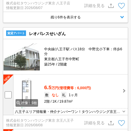
株式会社タウンハウジング東京 八王子店
詳細を見る
情報更新日
2026/08/07
残り6件を表示する
レオパレスせいざん
賃貸アパート
中央線/八王子駅 バス18分 中野北小下車：停歩6
分
東京都八王子市中野町
築25年
2階建
6.5
万円
(管理費等：6,000円)
敷
なし
礼
1ヶ月
2階
1K
19.87m²
画像：9枚
八王子エリア情報量・仲介ナンバーワン！タウンハウジング京王八
王子店です!お客様用駐車場もございますので車でのご来店も大歓迎
株式会社タウンハウジング東京 京王八王子
です！
詳細を見る
情報更新日
2026/08/08