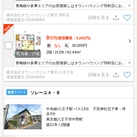
青梅線や多摩エリアのお部屋探しはタウンハウジング羽村店にお任
せを！ご来店時無料駐車場ご用意あります！
株式会社タウンハウジング東京 羽村店
詳細を見る
情報更新日
2026/08/04
9
万円
(管理費等：5,000円)
敷
なし
礼
30,000円
2階
2LDK
62.44m²
画像：27枚
青梅線や多摩エリアのお部屋探しはタウンハウジング羽村店にお任
せを！ご来店時無料駐車場ご用意あります！
株式会社タウンハウジング東京 八王子店
詳細を見る
情報更新日
2026/08/04
ソレーユＡ・Ｂ
賃貸アパート
中央線/八王子駅 バス13分 子安神社北下車：停
歩3分
東京都八王子市中野町
築21年
2階建