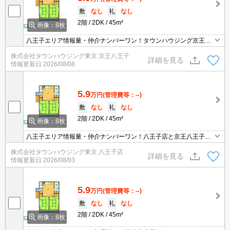
敷
なし
礼
なし
2階
2DK
45m²
画像：8枚
八王子エリア情報量・仲介ナンバーワン！タウンハウジング京王八
王子店です!お客様用駐車場もございますので車でのご来店も大歓迎
株式会社タウンハウジング東京 京王八王子
です！
詳細を見る
情報更新日
2026/08/08
5.9
万円
(管理費等：--)
敷
なし
礼
なし
2階
2DK
45m²
画像：8枚
八王子エリア情報量・仲介ナンバーワン！八王子店と京王八王子店
２店舗どちらでもご対応可能！
株式会社タウンハウジング東京 八王子店
詳細を見る
情報更新日
2026/08/03
5.9
万円
(管理費等：--)
敷
なし
礼
なし
2階
2DK
45m²
画像：8枚