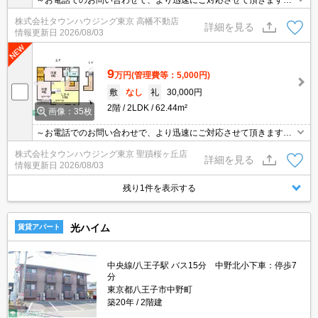
～お電話でのお問い合わせで、より迅速にご対応させて頂きます～
地域密着タウンハウジングまで～
株式会社タウンハウジング東京 高幡不動店
詳細を見る
情報更新日
2026/08/03
9
万円
(管理費等：5,000円)
敷
なし
礼
30,000円
2階
2LDK
62.44m²
画像：35枚
～お電話でのお問い合わせで、より迅速にご対応させて頂きます～
地域密着タウンハウジングまで～
株式会社タウンハウジング東京 聖蹟桜ヶ丘店
詳細を見る
情報更新日
2026/08/03
残り1件を表示する
光ハイム
賃貸アパート
中央線/八王子駅 バス15分 中野北小下車：停歩7
分
東京都八王子市中野町
築20年
2階建