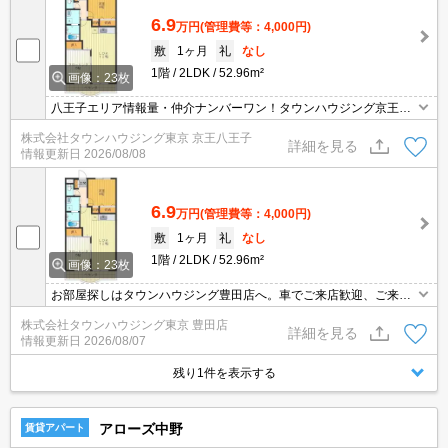
6.9
万円
(管理費等：4,000円)
敷
1ヶ月
礼
なし
1階
2LDK
52.96m²
画像：23枚
八王子エリア情報量・仲介ナンバーワン！タウンハウジング京王八
王子店です!お客様用駐車場もございますので車でのご来店も大歓迎
株式会社タウンハウジング東京 京王八王子
です！
詳細を見る
情報更新日
2026/08/08
6.9
万円
(管理費等：4,000円)
敷
1ヶ月
礼
なし
1階
2LDK
52.96m²
画像：23枚
お部屋探しはタウンハウジング豊田店へ。車でご来店歓迎、ご来店
用お客様駐車場あり！
株式会社タウンハウジング東京 豊田店
詳細を見る
情報更新日
2026/08/07
残り1件を表示する
アローズ中野
賃貸アパート