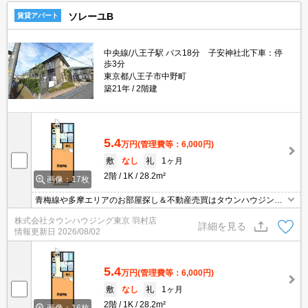
ソレーユB
賃貸アパート
中央線/八王子駅 バス18分 子安神社北下車：停
歩3分
東京都八王子市中野町
築21年
2階建
5.4
万円
(管理費等：6,000円)
敷
なし
礼
1ヶ月
2階
1K
28.2m²
画像：17枚
青梅線や多摩エリアのお部屋探し＆不動産売買はタウンハウジング
羽村店にお任せを！ご来店時無料駐車場ご用意あります！
株式会社タウンハウジング東京 羽村店
詳細を見る
情報更新日
2026/08/02
5.4
万円
(管理費等：6,000円)
敷
なし
礼
1ヶ月
2階
1K
28.2m²