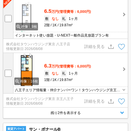
6.5
万円
(管理費等：6,000円)
敷
なし
礼
1ヶ月
2階
1K
19.87m²
画像：9枚
インターネット使い放題・U-NEXT一般作品見放題プラン有
株式会社タウンハウジング東京 八王子店
詳細を見る
情報更新日
2026/08/08
6.3
万円
(管理費等：6,000円)
敷
なし
礼
1ヶ月
1階
1K
19.87m²
画像：16枚
八王子エリア情報量・仲介ナンバーワン！タウンハウジング京王八
王子店です!お客様用駐車場もございますので車でのご来店も大歓迎
株式会社タウンハウジング東京 京王八王子
です！
詳細を見る
情報更新日
2026/08/08
残り2件を表示する
サン・ボナールB
賃貸アパート