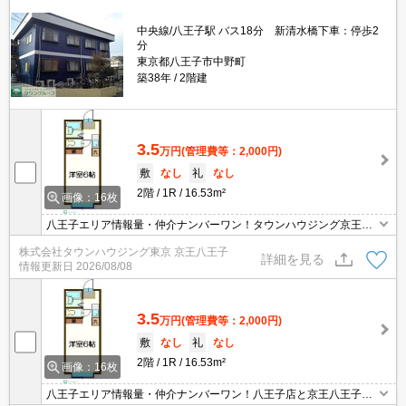
中央線/八王子駅 バス18分 新清水橋下車：停歩2
分
東京都八王子市中野町
築38年
2階建
3.5
万円
(管理費等：2,000円)
敷
なし
礼
なし
2階
1R
16.53m²
画像：16枚
八王子エリア情報量・仲介ナンバーワン！タウンハウジング京王八
王子店です!お客様用駐車場もございますので車でのご来店も大歓迎
株式会社タウンハウジング東京 京王八王子
です！
詳細を見る
情報更新日
2026/08/08
3.5
万円
(管理費等：2,000円)
敷
なし
礼
なし
2階
1R
16.53m²
画像：16枚
八王子エリア情報量・仲介ナンバーワン！八王子店と京王八王子店