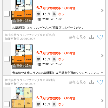
6.7
万円
(管理費等：2,000円)
敷
1ヶ月
礼
なし
1階
2DK
43.75m²
画像：18枚
お部屋探しはタウンハウジング昭島店にお任せください
株式会社タウンハウジング東京 昭島店
詳細を見る
情報更新日
2026/08/07
6.7
万円
(管理費等：2,000円)
敷
1ヶ月
礼
なし
1階
2DK
43.75m²
画像：19枚
青梅線や多摩エリアのお部屋探し＆不動産売買はタウンハウジング
羽村店にお任せを！ご来店時無料駐車場ご用意あります！
株式会社タウンハウジング東京 羽村店
詳細を見る
情報更新日
2026/08/07
6.7
万円
(管理費等：2,000円)
敷
1ヶ月
礼
なし