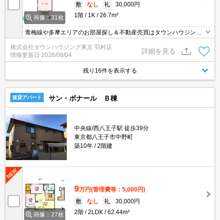
敷
なし
礼
30,000円
1階
1K
26.7m²
画像：31枚
青梅線や多摩エリアのお部屋探し＆不動産売買はタウンハウジング
羽村店にお任せを！ご来店時無料駐車場ご用意あります！
株式会社タウンハウジング東京 羽村店
詳細を見る
情報更新日
2026/08/04
残り16件を表示する
サン・ボナール Ｂ棟
賃貸アパート
中央線/西八王子駅 徒歩39分
東京都八王子市中野町
築10年
2階建
9
万円
(管理費等：5,000円)
敷
なし
礼
30,000円
2階
2LDK
62.44m²
画像：27枚