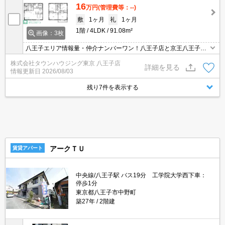
16
万円
(管理費等：--)
敷
1ヶ月
礼
1ヶ月
1階
4LDK
91.08m²
画像：3枚
八王子エリア情報量・仲介ナンバーワン！八王子店と京王八王子店
２店舗どちらでもご対応可能！
株式会社タウンハウジング東京 八王子店
詳細を見る
情報更新日
2026/08/03
残り7件を表示する
アークＴＵ
賃貸アパート
中央線/八王子駅 バス19分 工学院大学西下車：
停歩1分
東京都八王子市中野町
築27年
2階建