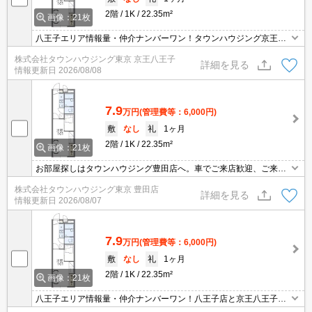
2階
1K
22.35m²
画像：21枚
八王子エリア情報量・仲介ナンバーワン！タウンハウジング京王八
王子店です!お客様用駐車場もございますので車でのご来店も大歓迎
株式会社タウンハウジング東京 京王八王子
です！
詳細を見る
情報更新日
2026/08/08
7.9
万円
(管理費等：6,000円)
敷
なし
礼
1ヶ月
2階
1K
22.35m²
画像：21枚
お部屋探しはタウンハウジング豊田店へ。車でご来店歓迎、ご来店
用お客様駐車場あり！
株式会社タウンハウジング東京 豊田店
詳細を見る
情報更新日
2026/08/07
7.9
万円
(管理費等：6,000円)
敷
なし
礼
1ヶ月
2階
1K
22.35m²
画像：21枚
八王子エリア情報量・仲介ナンバーワン！八王子店と京王八王子店
２店舗どちらでもご対応可能！