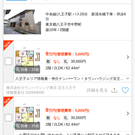
中央線/八王子駅 バス20分 新清水橋下車：停歩6
分
東京都八王子市中野町
築10年
2階建
9
万円
(管理費等：5,000円)
敷
なし
礼
30,000円
2階
2LDK
62.44m²
画像：35枚
八王子エリア情報量・仲介ナンバーワン！タウンハウジング京王八
王子店です!お客様用駐車場もございますので車でのご来店も大歓迎
株式会社タウンハウジング東京 京王八王子
です！
詳細を見る
情報更新日
2026/08/08
9
万円
(管理費等：5,000円)
敷
なし
礼
30,000円
2階
2LDK
62.44m²
画像：35枚