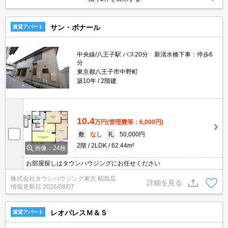
サン・ボナール
賃貸アパート
中央線/八王子駅 バス20分 新清水橋下車：停歩6
分
東京都八王子市中野町
築10年
2階建
10.4
万円
(管理費等：6,000円)
敷
なし
礼
50,000円
2階
2LDK
62.44m²
画像：24枚
お部屋探しはタウンハウジングにお任せください
株式会社タウンハウジング東京 昭島店
詳細を見る
情報更新日
2026/08/07
レオパレスＭ＆Ｓ
賃貸アパート