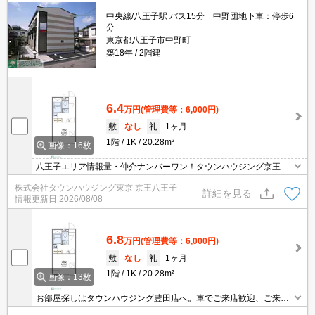
中央線/八王子駅 バス15分 中野団地下車：停歩6
分
東京都八王子市中野町
築18年
2階建
6.4
万円
(管理費等：6,000円)
敷
なし
礼
1ヶ月
1階
1K
20.28m²
画像：16枚
八王子エリア情報量・仲介ナンバーワン！タウンハウジング京王八
王子店です!お客様用駐車場もございますので車でのご来店も大歓迎
株式会社タウンハウジング東京 京王八王子
です！
詳細を見る
情報更新日
2026/08/08
6.8
万円
(管理費等：6,000円)
敷
なし
礼
1ヶ月
1階
1K
20.28m²
画像：13枚
お部屋探しはタウンハウジング豊田店へ。車でご来店歓迎、ご来店
用お客様駐車場あり！