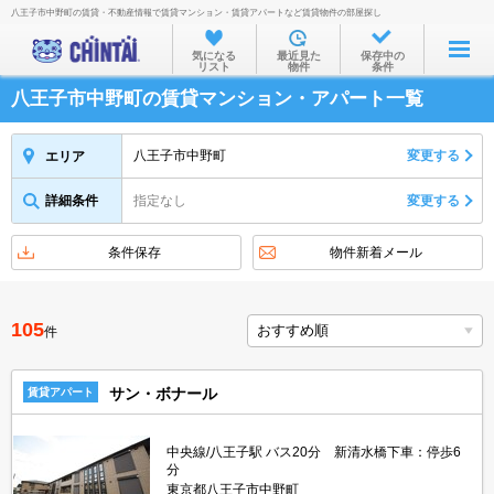
八王子市中野町の賃貸・不動産情報で賃貸マンション・賃貸アパートなど賃貸物件の部屋探し
お部屋を探す
気になる
最近見た
保存中の
リスト
物件
条件
沿線・駅から
八王子市中野町の賃貸マンション・アパート一覧
住所から
家賃相場から
八王子市中野町
変更する
エリア
通勤通学時間から
詳細条件
指定なし
変更する
物件特集から
条件保存
物件新着メール
不動産会社から
TOP
105
件
サン・ボナール
賃貸アパート
中央線/八王子駅 バス20分 新清水橋下車：停歩6
分
東京都八王子市中野町