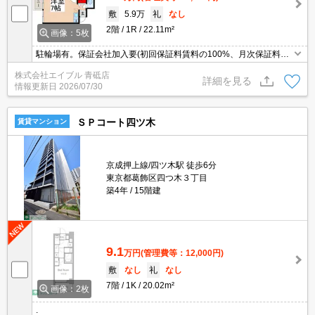
敷
5.9万
礼
なし
2階
1R
22.11m²
画像：5枚
駐輪場有。保証会社加入要(初回保証料賃料の100%、月次保証料
1%)。独立洗面化粧台付き。温水洗浄便座付き。バス・トイレ別。
株式会社エイブル 青砥店
室内洗濯機置場。仲介手数料家賃の0.55ヵ月分。新生活のスタート
詳細を見る
情報更新日
2026/07/30
はここから。
ＳＰコート四ツ木
賃貸マンション
京成押上線/四ツ木駅 徒歩6分
東京都葛飾区四つ木３丁目
築4年
15階建
9.1
万円
(管理費等：12,000円)
敷
なし
礼
なし
7階
1K
20.02m²
画像：2枚
.