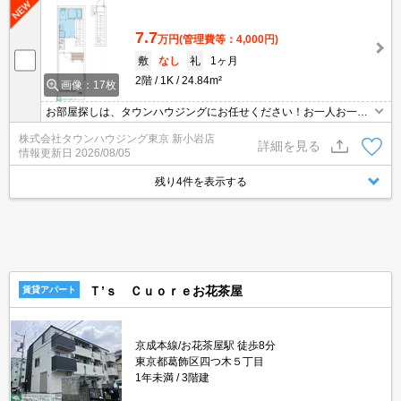
7.7
万円
(管理費等：4,000円)
敷
なし
礼
1ヶ月
2階
1K
24.84m²
画像：17枚
お部屋探しは、タウンハウジングにお任せください！お一人お一人
様に合ったお部屋をお探し致します。分からないことは何でもご相
株式会社タウンハウジング東京 新小岩店
談くださいませ。
詳細を見る
情報更新日
2026/08/05
残り4件を表示する
Ｔ’ｓ Ｃｕｏｒｅお花茶屋
賃貸アパート
京成本線/お花茶屋駅 徒歩8分
東京都葛飾区四つ木５丁目
1年未満
3階建