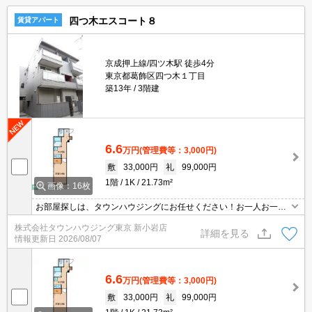
四つ木エスコート８
賃貸アパート
京成押上線/四ツ木駅 徒歩4分
東京都葛飾区四つ木１丁目
築13年
3階建
6.6
万円
(管理費等：3,000円)
敷
33,000円
礼
99,000円
1階
1K
21.73m²
画像：16枚
お部屋探しは、タウンハウジングにお任せください！お一人お一人
様に合ったお部屋をお探し致します。分からないことは何でもご相
株式会社タウンハウジング東京 新小岩店
談くださいませ。
詳細を見る
情報更新日
2026/08/07
6.6
万円
(管理費等：3,000円)
敷
33,000円
礼
99,000円