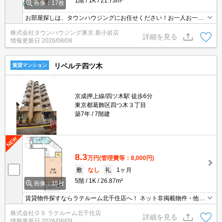
1階
1K
21.73m²
画像：17枚
お部屋探しは、タウンハウジングにお任せください！お一人お一人
様に合ったお部屋をお探し致します。分からないことは何でもご相
株式会社タウンハウジング東京 新小岩店
談くださいませ。
詳細を見る
情報更新日
2026/08/08
リベルテ四ツ木
賃貸マンション
京成押上線/四ツ木駅 徒歩6分
東京都葛飾区四つ木３丁目
築7年
7階建
8.3
万円
(管理費等：8,000円)
敷
なし
礼
1ヶ月
5階
1K
26.87m²
画像：15枚
賃貸物件探すならラテルーム北千住店へ！ ネット非掲載物件・他社
様の物件もまとめてご案内いたします！！
株式会社ＯＳ ラテルーム北千住店
詳細を見る
情報更新日
2026/08/09