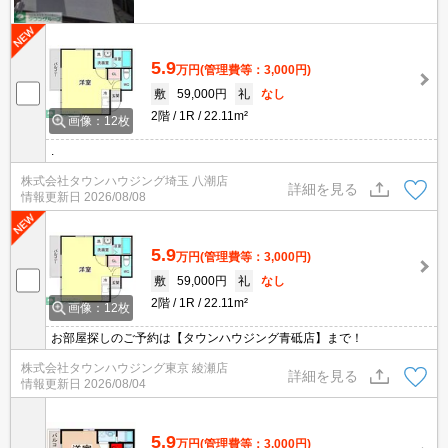
5.9
万円
(管理費等：3,000円)
敷
59,000円
礼
なし
2階
1R
22.11m²
画像：12枚
.
株式会社タウンハウジング埼玉 八潮店
詳細を見る
情報更新日
2026/08/08
5.9
万円
(管理費等：3,000円)
敷
59,000円
礼
なし
2階
1R
22.11m²
画像：12枚
お部屋探しのご予約は【タウンハウジング青砥店】まで！
株式会社タウンハウジング東京 綾瀬店
詳細を見る
情報更新日
2026/08/04
5.9
万円
(管理費等：3,000円)