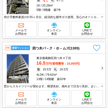
敷
なし
礼
8.7万
1K
25.28m²
5階
9階建 築7年
仲介手数料家賃の0.55ヶ月分。経済的な都市ガス使用。安心のオートロッ
ク。宅配ボックスあり。インターネット無料。追い焚き付き。浴室乾燥機
付。敷地内防犯カメラ設置。新生活のスタートはここから。
メールで
オンライン
LINEで
お問合せ
来店
お問合せ
四つ木パ－ク・ホ－ムズ(1305)
PR
賃貸マンション
東京都葛飾区四つ木４丁目
16.5
万円
(管理費等：10,000円)
敷
16.5万
礼
16.5万
4LDK
79.62m²
13階
14階建 築32年
窓からスカイツリーが望めます。眺望良好。南向きで日当り良好。まいば
すけっとへ120m。セブンイレブンへ150m。イトーヨーカドーへ270m。
生活環境良好。追い焚き機能付きバス。TVインターホン付き。
メールで
オンライン
LINEで
お問合せ
来店
お問合せ