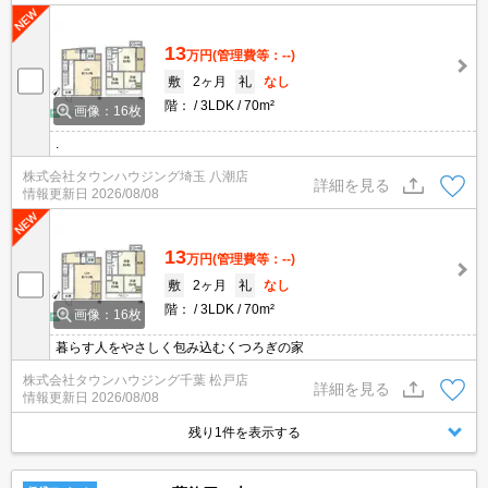
13
万円
(管理費等：--)
敷
2ヶ月
礼
なし
階：
3LDK
70m²
画像：16枚
.
株式会社タウンハウジング埼玉 八潮店
詳細を見る
情報更新日
2026/08/08
13
万円
(管理費等：--)
敷
2ヶ月
礼
なし
階：
3LDK
70m²
画像：16枚
暮らす人をやさしく包み込むくつろぎの家
株式会社タウンハウジング千葉 松戸店
詳細を見る
情報更新日
2026/08/08
残り1件を表示する