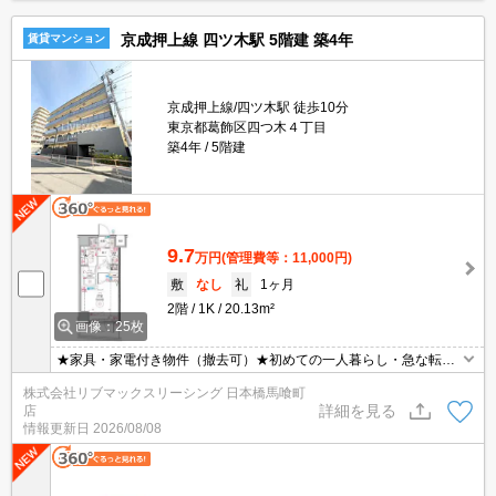
京成押上線 四ツ木駅 5階建 築4年
賃貸マンション
京成押上線/四ツ木駅 徒歩10分
東京都葛飾区四つ木４丁目
築4年
5階建
9.7
万円
(管理費等：11,000円)
敷
なし
礼
1ヶ月
2階
1K
20.13m²
画像：25枚
★家具・家電付き物件（撤去可）★初めての一人暮らし・急な転勤
などにオススメ★当社グループ管理のため諸条件相談可能となって
株式会社リブマックスリーシング 日本橋馬喰町
おり、モバイルWiFiも無料でレンタル・初期費用クレジット支払可
詳細を見る
店
能です♪土日祝日は混み合いますのでお早めにご予約ください。オン
情報更新日
2026/08/08
ライン内覧・契約可能な為一度も来店せずとも問題ありません♪