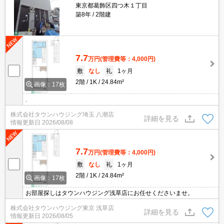
東京都葛飾区四つ木１丁目
築8年
2階建
7.7
万円
(管理費等：4,000円)
敷
なし
礼
1ヶ月
2階
1K
24.84m²
画像：17枚
.
株式会社タウンハウジング埼玉 八潮店
詳細を見る
情報更新日
2026/08/08
7.7
万円
(管理費等：4,000円)
敷
なし
礼
1ヶ月
2階
1K
24.84m²
画像：17枚
お部屋探しはタウンハウジング浅草店にお任せくださいませ。
株式会社タウンハウジング東京 浅草店
詳細を見る
情報更新日
2026/08/05