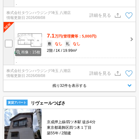
.
株式会社タウンハウジング埼玉 八潮店
詳細を見る
情報更新日
2026/08/08
7.1
万円
(管理費等：5,000円)
敷
なし
礼
なし
2階
1K
19.99m²
画像：15枚
.
株式会社タウンハウジング埼玉 八潮店
詳細を見る
情報更新日
2026/08/08
残り32件を表示する
リヴェールつばさ
賃貸アパート
京成押上線/四ツ木駅 徒歩4分
東京都葛飾区四つ木１丁目
築55年
2階建