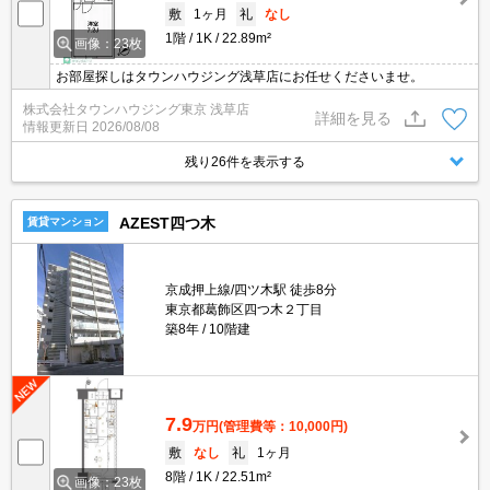
敷
1ヶ月
礼
なし
1階
1K
22.89m²
画像：23枚
お部屋探しはタウンハウジング浅草店にお任せくださいませ。
株式会社タウンハウジング東京 浅草店
詳細を見る
情報更新日
2026/08/08
残り26件を表示する
AZEST四つ木
賃貸マンション
京成押上線/四ツ木駅 徒歩8分
東京都葛飾区四つ木２丁目
築8年
10階建
7.9
万円
(管理費等：10,000円)
敷
なし
礼
1ヶ月
8階
1K
22.51m²
画像：23枚