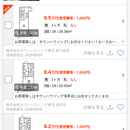
9.5
万円
(管理費等：7,000円)
敷
1ヶ月
礼
なし
3階
1K
28.36m²
画像：21枚
お部屋探しは、タウンハウジングにお任せください！お一人お一人
様に合ったお部屋をお探し致します。分からないことは何でもご相
株式会社タウンハウジング東京 新小岩店
談くださいませ。
詳細を見る
情報更新日
2026/08/08
8.4
万円
(管理費等：7,000円)
敷
1ヶ月
礼
なし
3階
1K
20.55m²
画像：23枚
お部屋探しはタウンハウジング浅草店にお任せくださいませ。
株式会社タウンハウジング東京 浅草店
詳細を見る
情報更新日
2026/08/08
8.2
万円
(管理費等：7,000円)