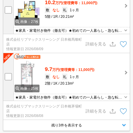
10.2
万円
(管理費等：11,000円)
敷
なし
礼
1ヶ月
5階
1R
20.21m²
画像：27枚
★家具・家電付き物件（撤去可）★初めての一人暮らし・急な転勤
などにオススメ★当社グループ管理のため諸条件相談可能となって
株式会社リブマックスリーシング 日本橋馬喰町
おり、モバイルWiFiも無料でレンタル・初期費用クレジット支払可
詳細を見る
店
能です♪土日祝日は混み合いますのでお早めにご予約ください。オン
情報更新日
2026/08/09
ライン内覧・契約可能な為一度も来店せずとも問題ありません♪
9.7
万円
(管理費等：11,000円)
敷
なし
礼
1ヶ月
2階
1K
20.13m²
画像：25枚
★家具・家電付き物件（撤去可）★初めての一人暮らし・急な転勤
などにオススメ★当社グループ管理のため諸条件相談可能となって
株式会社リブマックスリーシング 日本橋茅場町
おり、モバイルWiFiも無料でレンタル・初期費用クレジット支払可
詳細を見る
店
能です♪土日祝日は混み合いますのでお早めにご予約ください。オン
情報更新日
2026/08/08
ライン内覧・契約可能な為一度も来店せずとも問題ありません♪
残り3件を表示する