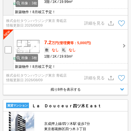
3階
1K
19.99m²
画像：3枚
新築物件！8月竣工予定！
株式会社タウンハウジング東京 青砥店
詳細を見る
情報更新日
2026/08/09
7.2
万円
(管理費等：5,000円)
敷
なし
礼
なし
1階
1K
19.93m²
画像：3枚
新築物件！8月竣工予定！
株式会社タウンハウジング東京 青砥店
詳細を見る
情報更新日
2026/08/09
残り8件を表示する
Ｌａ Ｄｏｕｃｅｕｒ四ツ木Ｅａｓｔ
賃貸マンション
京成押上線/四ツ木駅 徒歩7分
東京都葛飾区四つ木３丁目