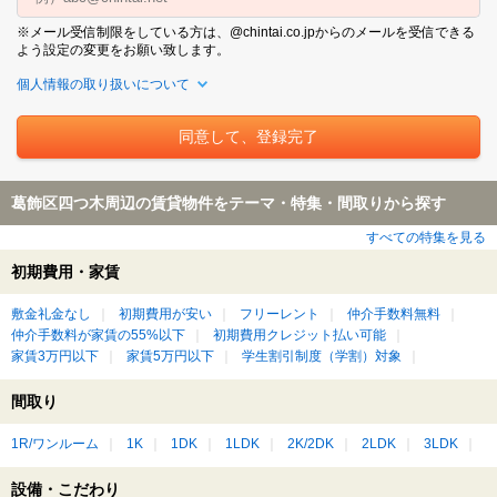
※メール受信制限をしている方は、@chintai.co.jpからのメールを受信できる
よう設定の変更をお願い致します。
個人情報の取り扱いについて
葛飾区四つ木周辺の賃貸物件をテーマ・特集・間取りから探す
すべての特集を見る
初期費用・家賃
敷金礼金なし
初期費用が安い
フリーレント
仲介手数料無料
仲介手数料が家賃の55%以下
初期費用クレジット払い可能
家賃3万円以下
家賃5万円以下
学生割引制度（学割）対象
間取り
1R/ワンルーム
1K
1DK
1LDK
2K/2DK
2LDK
3LDK
設備・こだわり