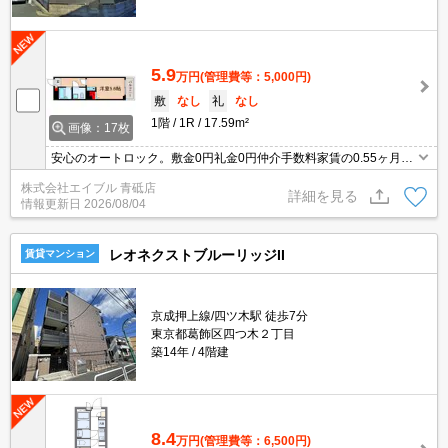
5.9
万円
(管理費等：5,000円)
敷
なし
礼
なし
1階
1R
17.59m²
画像：17枚
安心のオートロック。敷金0円礼金0円仲介手数料家賃の0.55ヶ月
分。インターネット無料。あなたの新生活応援します！。
株式会社エイブル 青砥店
詳細を見る
情報更新日
2026/08/04
レオネクストブルーリッジII
賃貸マンション
京成押上線/四ツ木駅 徒歩7分
東京都葛飾区四つ木２丁目
築14年
4階建
8.4
万円
(管理費等：6,500円)