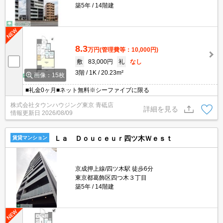
築5年
14階建
8.3
万円
(管理費等：10,000円)
敷
83,000円
礼
なし
3階
1K
20.23m²
画像：15枚
■礼金0ヶ月■ネット無料※シーファイブに限る
株式会社タウンハウジング東京 青砥店
詳細を見る
情報更新日
2026/08/09
Ｌａ Ｄｏｕｃｅｕｒ四ツ木Ｗｅｓｔ
賃貸マンション
京成押上線/四ツ木駅 徒歩6分
東京都葛飾区四つ木３丁目
築5年
14階建