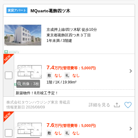
MQuarto葛飾四ツ木
賃貸アパート
京成押上線/四ツ木駅 徒歩10分
東京都葛飾区四つ木３丁目
1年未満
3階建
7.4
万円
(管理費等：5,000円)
敷
なし
礼
なし
1階
1K
19.99m²
画像：3枚
新築物件！8月竣工予定！
株式会社タウンハウジング東京 青砥店
詳細を見る
情報更新日
2026/08/09
7.6
万円
(管理費等：5,000円)
敷
なし
礼
なし