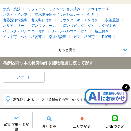
新築・築浅
リフォーム・リノベーション済み
デザイナーズ
バス・トイレ別
温水洗浄便座（ウォシュレット）付き
食器洗浄乾燥機（食洗機）付き
カウンターキッチン付き
収納重視
バリアフリー
広いワンルーム
広いリビング・ダイニングがある
ベランダ・バルコニー付き
ルーフバルコニー付き
屋上付き
ペット可・ペット相談可
楽器相談可
ピアノ相談可
DIY可
もっと見る
葛飾区四つ木の賃貸物件を建物種別に絞って探す
アパート
葛飾区にあるエリアで賃貸物件が見つかりました！
葛飾区
(5074件)
家賃·間取りを変
柴又
亀有
(484件)
(442件)
条件変更
エリア変更
LINEで提案
更