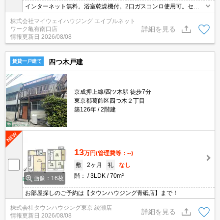
インターネット無料。浴室乾燥機付。2口ガスコンロ使用可。セコ
ム無料装備。
株式会社マイウェイハウジング エイブルネット
詳細を見る
ワーク亀有南口店
情報更新日
2026/08/08
四つ木戸建
賃貸一戸建て
京成押上線/四ツ木駅 徒歩7分
東京都葛飾区四つ木２丁目
築126年
2階建
13
万円
(管理費等：--)
敷
2ヶ月
礼
なし
階：
3LDK
70m²
画像：16枚
お部屋探しのご予約は【タウンハウジング青砥店】まで！
株式会社タウンハウジング東京 綾瀬店
詳細を見る
情報更新日
2026/08/08