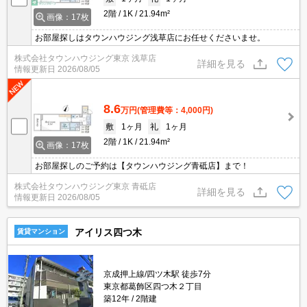
2階
1K
21.94m²
画像：17枚
お部屋探しはタウンハウジング浅草店にお任せくださいませ。
株式会社タウンハウジング東京 浅草店
詳細を見る
情報更新日
2026/08/05
8.6
万円
(管理費等：4,000円)
敷
1ヶ月
礼
1ヶ月
2階
1K
21.94m²
画像：17枚
お部屋探しのご予約は【タウンハウジング青砥店】まで！
株式会社タウンハウジング東京 青砥店
詳細を見る
情報更新日
2026/08/05
アイリス四つ木
賃貸マンション
京成押上線/四ツ木駅 徒歩7分
東京都葛飾区四つ木２丁目
築12年
2階建