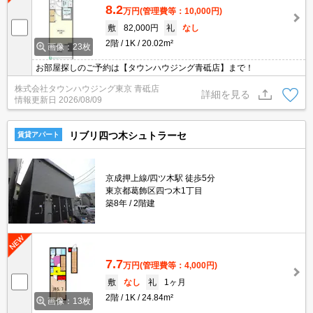
8.2
万円
(管理費等：10,000円)
敷
82,000円
礼
なし
2階
1K
20.02m²
画像：23枚
お部屋探しのご予約は【タウンハウジング青砥店】まで！
株式会社タウンハウジング東京 青砥店
詳細を見る
情報更新日
2026/08/09
リブリ四つ木シュトラーセ
賃貸アパート
京成押上線/四ツ木駅 徒歩5分
東京都葛飾区四つ木1丁目
築8年
2階建
7.7
万円
(管理費等：4,000円)
敷
なし
礼
1ヶ月
2階
1K
24.84m²
画像：13枚