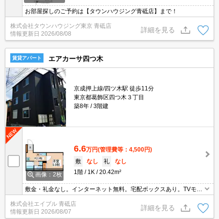
お部屋探しのご予約は【タウンハウジング青砥店】まで！
株式会社タウンハウジング東京 青砥店
詳細を見る
情報更新日
2026/08/08
エアカーサ四つ木
賃貸アパート
京成押上線/四ツ木駅 徒歩11分
東京都葛飾区四つ木３丁目
築8年
3階建
6.6
万円
(管理費等：4,500円)
敷
なし
礼
なし
1階
1K
20.42m²
画像：2枚
敷金・礼金なし。インターネット無料。宅配ボックスあり。TVモニ
ター付インターホン。経済的な都市ガス使用。浴室乾燥機付。室内
株式会社エイブル 青砥店
物干しあり。独立洗面台。退去時の清掃費実費。新生活のスタート
詳細を見る
情報更新日
2026/08/07
はここから。