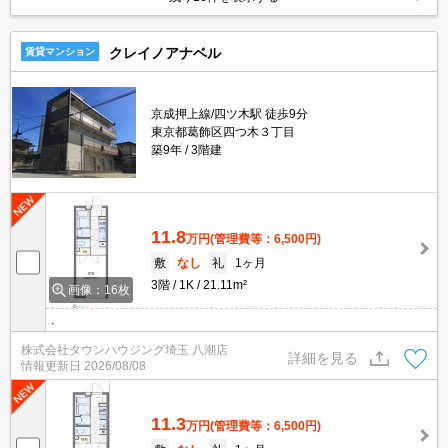
クレイノアナベル
賃貸マンション
京成押上線/四ツ木駅 徒歩9分
東京都葛飾区四つ木３丁目
築9年
3階建
11.8
万円
(管理費等：6,500円)
敷
なし
礼
1ヶ月
3階
1K
21.11m²
画像：16枚
.
株式会社タウンハウジング埼玉 八潮店
詳細を見る
情報更新日
2026/08/08
11.3
万円
(管理費等：6,500円)