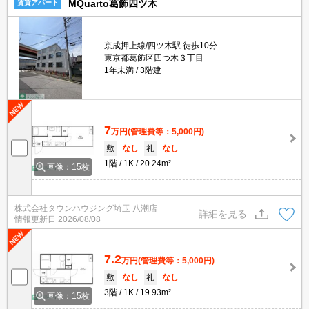
MQuarto葛飾四ツ木
賃貸アパート
京成押上線/四ツ木駅 徒歩10分
東京都葛飾区四つ木３丁目
1年未満
3階建
7
万円
(管理費等：5,000円)
敷
なし
礼
なし
1階
1K
20.24m²
画像：15枚
.
株式会社タウンハウジング埼玉 八潮店
詳細を見る
情報更新日
2026/08/08
7.2
万円
(管理費等：5,000円)
敷
なし
礼
なし
3階
1K
19.93m²
画像：15枚