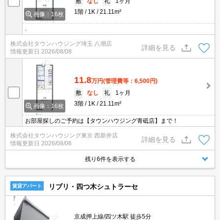
敷
なし
礼
1ヶ月
1階
1K
21.11m²
画像：16枚
.
株式会社タウンハウジング埼玉 八潮店
詳細を見る
情報更新日
2026/08/08
11.8
万円
(管理費等：6,500円)
敷
なし
礼
1ヶ月
3階
1K
21.11m²
画像：16枚
お部屋探しのご予約は【タウンハウジング青砥店】まで！
株式会社タウンハウジング東京 西新井店
詳細を見る
情報更新日
2026/08/06
残り6件を表示する
リブリ・四つ木シュトラーセ
賃貸アパート
京成押上線/四ツ木駅 徒歩5分