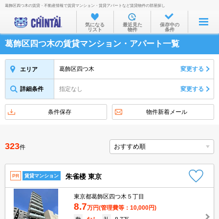
葛飾区四つ木の賃貸・不動産情報で賃貸マンション・賃貸アパートなど賃貸物件の部屋探し
お部屋を探す
気になる
最近見た
保存中の
リスト
物件
条件
沿線・駅から
葛飾区四つ木の賃貸マンション・アパート一覧
住所から
家賃相場から
葛飾区四つ木
変更する
エリア
通勤通学時間から
詳細条件
指定なし
変更する
物件特集から
条件保存
物件新着メール
不動産会社から
TOP
323
件
朱雀楼 東京
PR
賃貸マンション
東京都葛飾区四つ木５丁目
8.7
万円
(管理費等：10,000円)