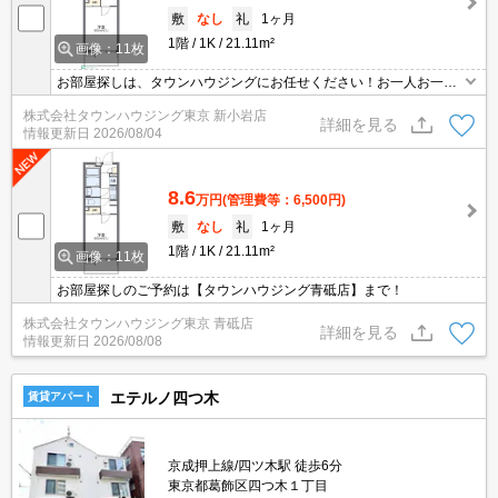
敷
なし
礼
1ヶ月
1階
1K
21.11m²
画像：11枚
お部屋探しは、タウンハウジングにお任せください！お一人お一人
様に合ったお部屋をお探し致します。分からないことは何でもご相
株式会社タウンハウジング東京 新小岩店
談くださいませ。
詳細を見る
情報更新日
2026/08/04
8.6
万円
(管理費等：6,500円)
敷
なし
礼
1ヶ月
1階
1K
21.11m²
画像：11枚
お部屋探しのご予約は【タウンハウジング青砥店】まで！
株式会社タウンハウジング東京 青砥店
詳細を見る
情報更新日
2026/08/08
エテルノ四つ木
賃貸アパート
京成押上線/四ツ木駅 徒歩6分
東京都葛飾区四つ木１丁目