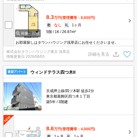
8.3
万円
(管理費等：8,000円)
敷
なし
礼
1ヶ月
5階
1K
26.87m²
画像：22枚
お部屋探しはタウンハウジング浅草店にお任せくださいませ。
株式会社タウンハウジング東京 浅草店
詳細を見る
情報更新日
2026/08/03
ウィンドテラス四つ木II
賃貸アパート
京成押上線/四ツ木駅 徒歩2分
東京都葛飾区四つ木１丁目
築5年
3階建
8.6
万円
(管理費等：4,000円)
敷
1ヶ月
礼
1ヶ月