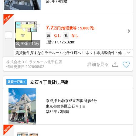
築3年
4階建
7.7
万円
(管理費等：5,000円)
敷
なし
礼
なし
1階
1K
25.32m²
画像：16枚
賃貸物件探すならラテルーム北千住店へ！ ネット非掲載物件・他社
様の物件もまとめてご案内いたします！！
株式会社ＯＳ ラテルーム北千住店
詳細を見る
情報更新日
2026/08/02
立石４丁目貸し戸建
賃貸一戸建て
京成押上線/京成立石駅 徒歩6分
東京都葛飾区立石４丁目
築34年
3階建