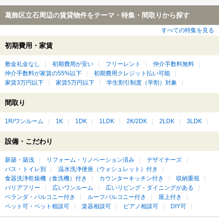
葛飾区立石周辺の賃貸物件をテーマ・特集・間取りから探す
すべての特集を見る
初期費用・家賃
敷金礼金なし
初期費用が安い
フリーレント
仲介手数料無料
仲介手数料が家賃の55%以下
初期費用クレジット払い可能
家賃3万円以下
家賃5万円以下
学生割引制度（学割）対象
間取り
1R/ワンルーム
1K
1DK
1LDK
2K/2DK
2LDK
3LDK
設備・こだわり
新築・築浅
リフォーム・リノベーション済み
デザイナーズ
バス・トイレ別
温水洗浄便座（ウォシュレット）付き
食器洗浄乾燥機（食洗機）付き
カウンターキッチン付き
収納重視
バリアフリー
広いワンルーム
広いリビング・ダイニングがある
ベランダ・バルコニー付き
ルーフバルコニー付き
屋上付き
ペット可・ペット相談可
楽器相談可
ピアノ相談可
DIY可