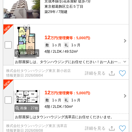
京成本線/お花茶屋駅 徒歩7分
東京都葛飾区立石５丁目
築29年
7階建
12
万円
(管理費等：5,000円)
敷
1ヶ月
礼
1ヶ月
4階
2LDK
49.52m²
画像：27枚
お部屋探しは、タウンハウジングにお任せください！お一人お一人
様に合ったお部屋をお探し致します。分からないことは何でもご相
株式会社タウンハウジング東京 新小岩店
談くださいませ。
詳細を見る
情報更新日
2026/08/04
12
万円
(管理費等：5,000円)
敷
1ヶ月
礼
1ヶ月
4階
2LDK
50m²
画像：27枚
お部屋探しはタウンハウジング浅草店にお任せくださいませ。
株式会社タウンハウジング東京 浅草店
詳細を見る
情報更新日
2026/08/08