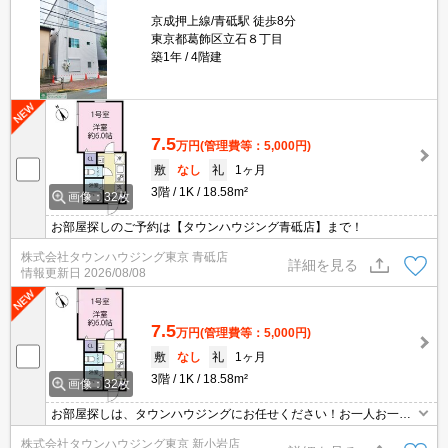
京成押上線/青砥駅 徒歩8分
東京都葛飾区立石８丁目
築1年
4階建
7.5
万円
(管理費等：5,000円)
敷
なし
礼
1ヶ月
3階
1K
18.58m²
画像：32枚
お部屋探しのご予約は【タウンハウジング青砥店】まで！
株式会社タウンハウジング東京 青砥店
詳細を見る
情報更新日
2026/08/08
7.5
万円
(管理費等：5,000円)
敷
なし
礼
1ヶ月
3階
1K
18.58m²
画像：32枚
お部屋探しは、タウンハウジングにお任せください！お一人お一人
様に合ったお部屋をお探し致します。分からないことは何でもご相
株式会社タウンハウジング東京 新小岩店
談くださいませ。