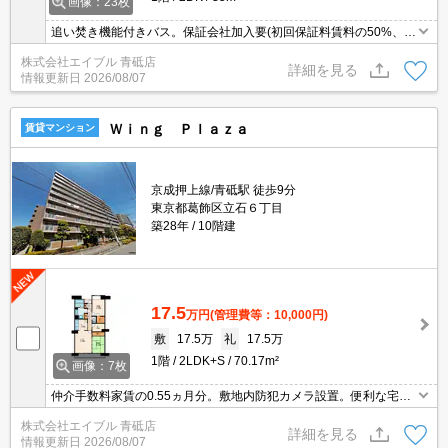
画像：23枚
追い焚き機能付きバス。保証会社加入要(初回保証料賃料の50%、月
次保証料2%)。駅まで平坦。ガスコンロ設置可。駐輪場有。角部
株式会社エイブル 青砥店
屋。子供可。
詳細を見る
情報更新日
2026/08/07
Ｗｉｎｇ Ｐｌａｚａ
賃貸マンション
京成押上線/青砥駅 徒歩9分
東京都葛飾区立石６丁目
築28年
10階建
17.5
万円
(管理費等：10,000円)
敷
17.5万
礼
17.5万
1階
2LDK+S
70.17m²
画像：7枚
仲介手数料家賃の0.55ヵ月分。敷地内防犯カメラ設置。便利な宅配
BOX。安心のオートロック。あなたの新生活応援します！。
株式会社エイブル 青砥店
詳細を見る
情報更新日
2026/08/07