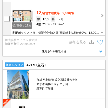
12
万円
(管理費等：5,000円)
敷
12万
礼
12万
4階
2LDK
49.52m²
画像：17枚
宅配ボックスあり。保証会社加入要(月額総支払額の50%、12,000
円/年)。仲介手数料家賃の0.55ヵ月分。室内に洗濯機置場あり。シ
株式会社エイブル 青砥店
ステムキッチン。新生活のスタートはここから。
詳細を見る
情報更新日
2026/08/06
残り1件を表示する
AZEST立石Ⅰ
賃貸マンション
京成押上線/京成立石駅 徒歩7分
東京都葛飾区立石２丁目
築3年
7階建