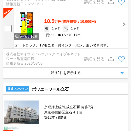
詳細を見る
情報更新日
2026/08/08
18.5
万円
(管理費等：10,000円)
敷
1ヶ月
礼
1ヶ月
1階
2LDK+S
70.17m²
画像：10枚
オートロック。TVモニター付インターホン。追い焚き付き。
株式会社マイウェイハウジング エイブルネット
詳細を見る
ワーク亀有南口店
情報更新日
2026/08/06
残り2件を表示する
ボワエトワール立石
賃貸マンション
京成押上線/京成立石駅 徒歩7分
東京都葛飾区立石４丁目
築12年
8階建