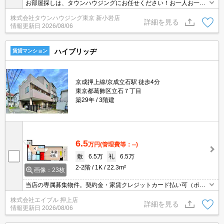
お部屋探しは、タウンハウジングにお任せください！お一人お一人
様に合ったお部屋をお探し致します。分からないことは何でもご相
株式会社タウンハウジング東京 新小岩店
談くださいませ。
詳細を見る
情報更新日
2026/08/06
ハイブリッヂ
賃貸マンション
京成押上線/京成立石駅 徒歩4分
東京都葛飾区立石７丁目
築29年
3階建
6.5
万円
(管理費等：--)
敷
6.5万
礼
6.5万
2-2階
1K
22.3m²
画像：23枚
当店の専属募集物件。契約金・家賃クレジットカード払い可（ポイ
ント還元あり）。南向きの角部屋。2路線2駅利用可能で都心へのア
株式会社エイブル 押上店
クセス良好。保証会社加入要(初回月額総額50%、月次月額総額
詳細を見る
情報更新日
2026/08/06
2%)。