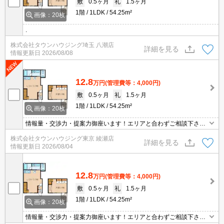
敷
0.5ヶ月
礼
1.5ヶ月
1階
1LDK
54.25m²
画像：20枚
.
株式会社タウンハウジング埼玉 八潮店
詳細を見る
情報更新日
2026/08/08
12.8
万円
(管理費等：4,000円)
敷
0.5ヶ月
礼
1.5ヶ月
1階
1LDK
54.25m²
画像：20枚
情報量・交渉力・提案力御座います！エリアと合わずご相談下さ
い！タウンハウジング青砥店へお問合せ頂ければ最適・快適なお住
株式会社タウンハウジング東京 綾瀬店
まいご紹介させて頂きます！
詳細を見る
情報更新日
2026/08/04
12.8
万円
(管理費等：4,000円)
敷
0.5ヶ月
礼
1.5ヶ月
1階
1LDK
54.25m²
画像：20枚
情報量・交渉力・提案力御座います！エリアと合わずご相談下さ