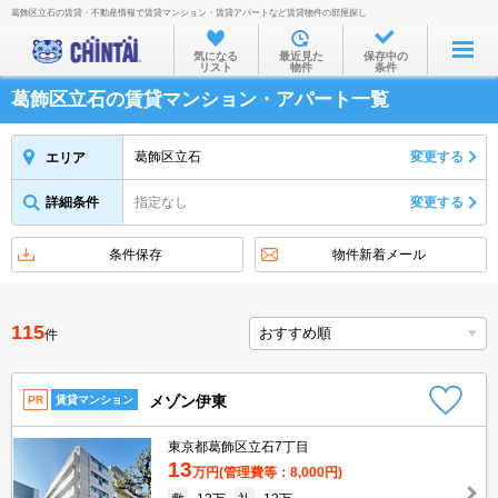
葛飾区立石の賃貸・不動産情報で賃貸マンション・賃貸アパートなど賃貸物件の部屋探し
お部屋を探す
気になる
最近見た
保存中の
リスト
物件
条件
沿線・駅から
葛飾区立石の賃貸マンション・アパート一覧
住所から
家賃相場から
葛飾区立石
変更する
エリア
通勤通学時間から
詳細条件
指定なし
変更する
物件特集から
条件保存
物件新着メール
不動産会社から
TOP
115
件
メゾン伊東
PR
賃貸マンション
東京都葛飾区立石7丁目
13
万円
(管理費等：8,000円)