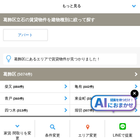
もっと見る
葛飾区立石の賃貸物件を建物種別に絞って探す
アパート
葛飾区にあるエリアで賃貸物件が見つかりました！
葛飾区
(5074件)
柴又
亀有
(484件)
(442件)
青戸
東金町
(360件)
(333件)
四つ木
堀切
(313件)
(307件)
宝町
西亀有
(285件)
(253件)
家賃·間取りを変
条件変更
エリア変更
LINEで提案
もっと見る
更