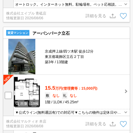
オートロック。インターネット無料。駐輪場有。ペット応相談。ペ
ット飼育の場合、敷金1ヵ月分増。宅配ボックスあり。エレベータ
株式会社エイブル 青砥店
ーあり。経済的な都市ガス使用。浴室乾燥機付。新生活のスタート
詳細を見る
情報更新日
2026/08/06
はここから。
アーバンパーク立石
賃貸マンション
京成押上線/四ツ木駅 徒歩12分
東京都葛飾区立石２丁目
築3年
13階建
15.5
万円
(管理費等：15,000円)
敷
なし
礼
なし
1階
1LDK
45.25m²
画像：19枚
▼公式ライン(無料通話有)での対応可▼こちらの物件は定休日や営
業時間外も含め、お時間が取りにくい方でも柔軟にご対応させて頂
株式会社マルティオ 本店
きます▼オンライン内見・契約等対応可▼現地集合現地解散可▼
詳細を見る
情報更新日
2026/08/08