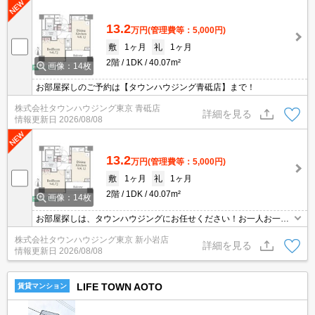
13.2
万円
(管理費等：5,000円)
敷
1ヶ月
礼
1ヶ月
2階
1DK
40.07m²
画像：14枚
お部屋探しのご予約は【タウンハウジング青砥店】まで！
株式会社タウンハウジング東京 青砥店
詳細を見る
情報更新日
2026/08/08
13.2
万円
(管理費等：5,000円)
敷
1ヶ月
礼
1ヶ月
2階
1DK
40.07m²
画像：14枚
お部屋探しは、タウンハウジングにお任せください！お一人お一人
様に合ったお部屋をお探し致します。分からないことは何でもご相
株式会社タウンハウジング東京 新小岩店
談くださいませ。
詳細を見る
情報更新日
2026/08/08
LIFE TOWN AOTO
賃貸マンション