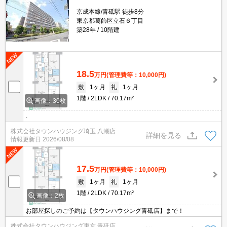
京成本線/青砥駅 徒歩8分
東京都葛飾区立石６丁目
築28年
10階建
18.5
万円
(管理費等：10,000円)
敷
1ヶ月
礼
1ヶ月
1階
2LDK
70.17m²
画像：30枚
.
株式会社タウンハウジング埼玉 八潮店
詳細を見る
情報更新日
2026/08/08
17.5
万円
(管理費等：10,000円)
敷
1ヶ月
礼
1ヶ月
1階
2LDK
70.17m²
画像：2枚
お部屋探しのご予約は【タウンハウジング青砥店】まで！
株式会社タウンハウジング東京 青砥店