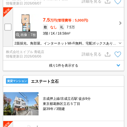
詳細を見る
情報更新日
2026/08/07
7.5
万円
(管理費等：5,000円)
敷
なし
礼
7.5万
3階
1K
18.58m²
画像：7枚
2面採光。角部屋。インターネットWi-Fi無料。宅配ボックスあり。
安心のオートロック。TVモニター付インターホン。バス・トイレ
株式会社エイブル 青砥店
別。浴室乾燥機付。温水洗浄便座付き。新生活のスタートはここか
詳細を見る
情報更新日
2026/08/06
ら。
残り1件を表示する
エステート立石
賃貸マンション
京成押上線/京成立石駅 徒歩9分
東京都葛飾区立石５丁目
築39年
3階建