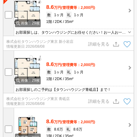
8.6
万円
(管理費等：2,000円)
敷
1ヶ月
礼
1ヶ月
1階
2DK
35m²
画像：29枚
お部屋探しは、タウンハウジングにお任せください！お一人お一人
様に合ったお部屋をお探し致します。分からないことは何でもご相
株式会社タウンハウジング東京 新小岩店
談くださいませ。
詳細を見る
情報更新日
2026/08/08
8.6
万円
(管理費等：2,000円)
敷
1ヶ月
礼
1ヶ月
1階
2DK
35m²
画像：29枚
お部屋探しのご予約は【タウンハウジング青砥店】まで！
株式会社タウンハウジング東京 青砥店
詳細を見る
情報更新日
2026/08/08
8.6
万円
(管理費等：2,000円)
敷
8.6万
礼
8.6万
1階
2DK
35m²