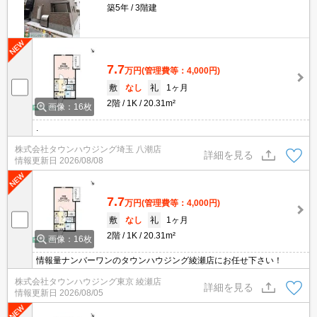
築5年
3階建
7.7
万円
(管理費等：4,000円)
敷
なし
礼
1ヶ月
2階
1K
20.31m²
画像：16枚
.
株式会社タウンハウジング埼玉 八潮店
詳細を見る
情報更新日
2026/08/08
7.7
万円
(管理費等：4,000円)
敷
なし
礼
1ヶ月
2階
1K
20.31m²
画像：16枚
情報量ナンバーワンのタウンハウジング綾瀬店にお任せ下さい！
株式会社タウンハウジング東京 綾瀬店
詳細を見る
情報更新日
2026/08/05