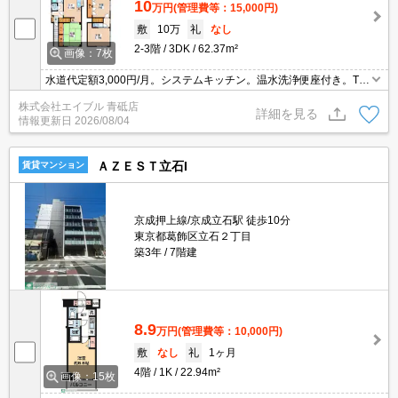
10
万円
(管理費等：15,000円)
敷
10万
礼
なし
2-3階
3DK
62.37m²
画像：7枚
水道代定額3,000円/月。システムキッチン。温水洗浄便座付き。TV
インターホン付き。追い焚き機能付きバス。礼金なし。新生活のス
株式会社エイブル 青砥店
タートはここから。都市ガス使用。内見予約受付中。収納たっぷ
詳細を見る
情報更新日
2026/08/04
り。
ＡＺＥＳＴ立石I
賃貸マンション
京成押上線/京成立石駅 徒歩10分
東京都葛飾区立石２丁目
築3年
7階建
8.9
万円
(管理費等：10,000円)
敷
なし
礼
1ヶ月
4階
1K
22.94m²
画像：15枚