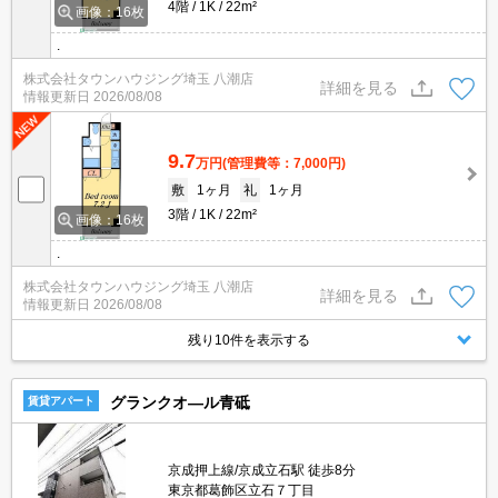
4階
1K
22m²
画像：16枚
.
株式会社タウンハウジング埼玉 八潮店
詳細を見る
情報更新日
2026/08/08
9.7
万円
(管理費等：7,000円)
敷
1ヶ月
礼
1ヶ月
3階
1K
22m²
画像：16枚
.
株式会社タウンハウジング埼玉 八潮店
詳細を見る
情報更新日
2026/08/08
残り10件を表示する
グランクオ―ル青砥
賃貸アパート
京成押上線/京成立石駅 徒歩8分
東京都葛飾区立石７丁目