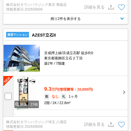
い！タウンハウジング青砥店へお問合せ頂ければ最適・快適なお住
株式会社タウンハウジング東京 青砥店
まいご紹介させて頂きます！
詳細を見る
情報更新日
2026/08/06
残り2件を表示する
AZEST立石II
賃貸マンション
京成押上線/京成立石駅 徒歩8分
東京都葛飾区立石２丁目
築2年
7階建
9.3
万円
(管理費等：10,000円)
敷
なし
礼
1ヶ月
2階
1K
22.8m²
画像：23枚
.
株式会社タウンハウジング埼玉 八潮店
詳細を見る
情報更新日
2026/08/08