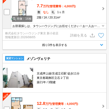
7.7
万円
(管理費等：4,000円)
敷
なし
礼
1ヶ月
2階
1K
20.31m²
画像：16枚
お部屋探しは、タウンハウジングにお任せください！お一人お一人
様に合ったお部屋をお探し致します。分からないことは何でもご相
株式会社タウンハウジング東京 新小岩店
談くださいませ。
詳細を見る
情報更新日
2026/08/05
残り3件を表示する
メゾンヴェリテ
賃貸マンション
京成押上線/京成立石駅 徒歩11分
東京都葛飾区立石２丁目
築21年
3階建
12.8
万円
(管理費等：4,000円)