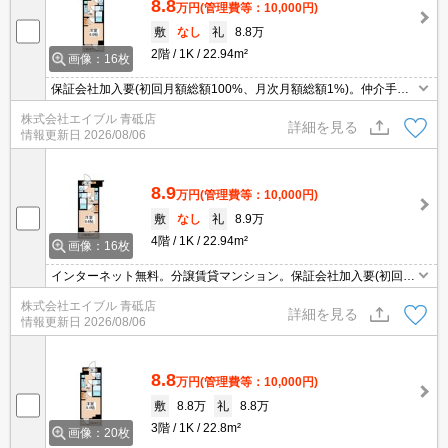
8.8
万円
(管理費等：10,000円)
敷
なし
礼
8.8万
2階
1K
22.94m²
画像：16枚
保証会社加入要(初回月額総額100%、月次月額総額1%)。仲介手数
料家賃の0.55ヶ月分。安心のオートロック。経済的な都市ガス使
株式会社エイブル 青砥店
用。宅配ボックスあり。エレベーターあり。新生活のスタートはこ
詳細を見る
情報更新日
2026/08/06
こから。
8.9
万円
(管理費等：10,000円)
敷
なし
礼
8.9万
4階
1K
22.94m²
画像：16枚
インターネット無料。分譲賃貸マンション。保証会社加入要(初回月
額総額50%、月次月額総額2%)。安心のオートロック。宅配ボック
株式会社エイブル 青砥店
スあり。浴室乾燥機付。エレベーターあり。新生活のスタートはこ
詳細を見る
情報更新日
2026/08/06
こから。
8.8
万円
(管理費等：10,000円)
敷
8.8万
礼
8.8万
3階
1K
22.8m²
画像：20枚