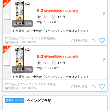
9.3
万円
(管理費等：10,000円)
敷
なし
礼
1ヶ月
2階
1K
22.8m²
画像：23枚
お部屋探しのご予約は【タウンハウジング青砥店】まで！
株式会社タウンハウジング東京 綾瀬店
詳細を見る
情報更新日
2026/08/05
9.3
万円
(管理費等：10,000円)
敷
なし
礼
1ヶ月
2階
1K
22.8m²
画像：23枚
お部屋探しのご予約は【タウンハウジング青砥店】まで！
株式会社タウンハウジング東京 青砥店
詳細を見る
情報更新日
2026/08/05
ウイングプラザ
賃貸マンション