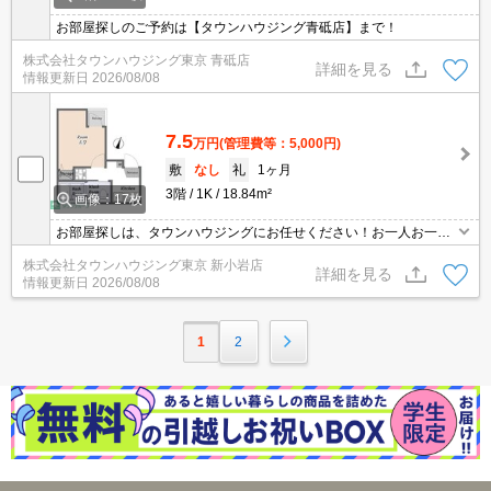
お部屋探しのご予約は【タウンハウジング青砥店】まで！
株式会社タウンハウジング東京 青砥店
詳細を見る
情報更新日
2026/08/08
7.5
万円
(管理費等：5,000円)
敷
なし
礼
1ヶ月
3階
1K
18.84m²
画像：17枚
お部屋探しは、タウンハウジングにお任せください！お一人お一人
様に合ったお部屋をお探し致します。分からないことは何でもご相
株式会社タウンハウジング東京 新小岩店
談くださいませ。
詳細を見る
情報更新日
2026/08/08
1
2