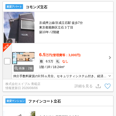
コモンズ立石
賃貸アパート
京成押上線/京成立石駅 徒歩7分
東京都葛飾区立石３丁目
築10年
2階建
6.5
万円
(管理費等：3,000円)
敷
6.5万
礼
なし
1階
1R
18.24m²
画像：2枚
仲介手数料家賃の0.55ヵ月分。セキュリティシステム付き。経済的
な都市ガス使用。あなたの新生活応援します！。
株式会社エイブル 青砥店
詳細を見る
情報更新日
2026/08/06
ファインコート立石
賃貸マンション