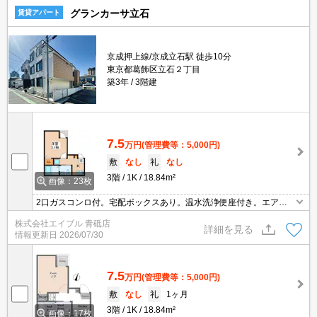
グランカーサ立石
賃貸アパート
京成押上線/京成立石駅 徒歩10分
東京都葛飾区立石２丁目
築3年
3階建
7.5
万円
(管理費等：5,000円)
敷
なし
礼
なし
3階
1K
18.84m²
画像：23枚
2口ガスコンロ付。宅配ボックスあり。温水洗浄便座付き。エアコ
ン1基付き。インターネット無料。保証会社加入要10,000円/1年。
株式会社エイブル 青砥店
新生活のスタートはここから。仲介手数料家賃の0.55ヵ月分。
詳細を見る
情報更新日
2026/07/30
7.5
万円
(管理費等：5,000円)
敷
なし
礼
1ヶ月
3階
1K
18.84m²
画像：17枚