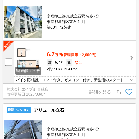
京成押上線/京成立石駅 徒歩7分
東京都葛飾区立石４丁目
築10年
2階建
6.7
万円
(管理費等：2,000円)
敷
6.7万
礼
なし
2階
1K
19.41m²
画像：20枚
バイク応相談。ロフト付き。ガスコンロ付き。新生活のスタートは
ここから。バス・トイレ別。オンライン対応相談可。温水洗浄便座
株式会社エイブル 青砥店
付き。浴室乾燥機付。礼金なし。最上階。コンビニへ240m。スー
詳細を見る
情報更新日
2026/08/07
パーへ270m。
アリュール立石
賃貸マンション
京成押上線/京成立石駅 徒歩8分
東京都葛飾区立石１丁目