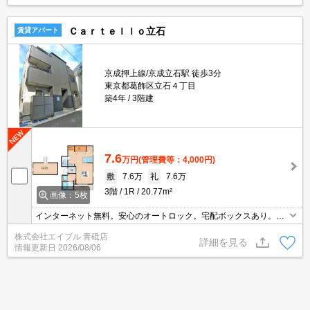
Ｃａｒｔｅｌｌｏ立石
賃貸アパート
京成押上線/京成立石駅 徒歩3分
東京都葛飾区立石４丁目
築4年
3階建
7.6
万円
(管理費等：4,000円)
敷
7.6万
礼
7.6万
3階
1R
20.77m²
画像：5枚
インターネット無料。安心のオートロック。宅配ボックスあり。暖
房便座付き。浴室暖房乾燥機付。ロフト付き。角部屋。二人入居応
株式会社エイブル 青砥店
相談。連帯保証人要。
詳細を見る
情報更新日
2026/08/06