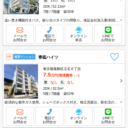
敷
13万
礼
13万
2DK
52.13m²
7階
7階建 築35年
追い焚き機能付きバス。振り分けタイプの間取り。保証会社加入要(初回、
月額総支払額の50%、更新料10,000円/年)。バス・トイレ別。仲介手数料
家賃の0.55ヵ月分。内見予約受付中。
メールで
電話で
オンライン
LINEで
お問合せ
お問合せ
来店
お問合せ
青砥ハイツ
PR
賃貸マンション
東京都葛飾区立石６丁目
7.5
万円
(管理費等：--)
敷
なし
礼
なし
2DK
32.5m²
5階
7階建 築52年
経済的な都市ガス使用。シューズボックス付き。独立洗面台。新生活のス
タートはここから。事務所応相談。仲介手数料家賃の0.55ヶ月分。保証会
社要(初回月総額50％、500円/月、更新料10,000円)。
メールで
電話で
オンライン
LINEで
お問合せ
お問合せ
来店
お問合せ