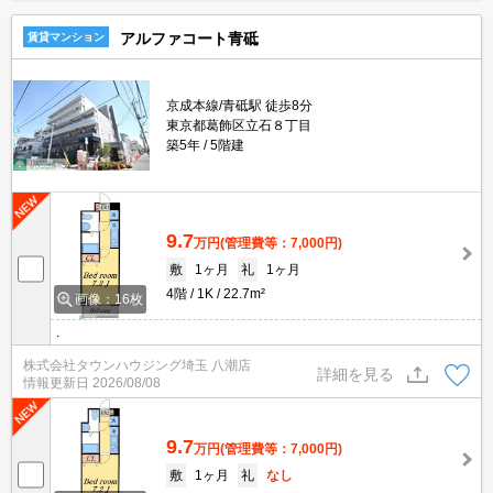
アルファコート青砥
賃貸マンション
京成本線/青砥駅 徒歩8分
東京都葛飾区立石８丁目
築5年
5階建
9.7
万円
(管理費等：7,000円)
敷
1ヶ月
礼
1ヶ月
4階
1K
22.7m²
画像：16枚
.
株式会社タウンハウジング埼玉 八潮店
詳細を見る
情報更新日
2026/08/08
9.7
万円
(管理費等：7,000円)
敷
1ヶ月
礼
なし