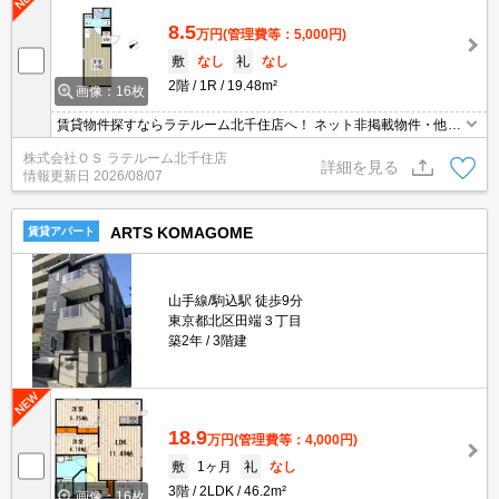
8.5
万円
(管理費等：5,000円)
敷
なし
礼
なし
2階
1R
19.48m²
画像：16枚
賃貸物件探すならラテルーム北千住店へ！ ネット非掲載物件・他社
様の物件もまとめてご案内いたします！！
株式会社ＯＳ ラテルーム北千住店
詳細を見る
情報更新日
2026/08/07
ARTS KOMAGOME
賃貸アパート
山手線/駒込駅 徒歩9分
東京都北区田端３丁目
築2年
3階建
18.9
万円
(管理費等：4,000円)
敷
1ヶ月
礼
なし
3階
2LDK
46.2m²
画像：16枚