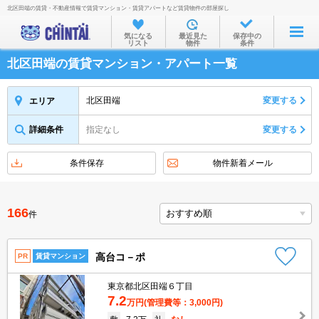
北区田端の賃貸・不動産情報で賃貸マンション・賃貸アパートなど賃貸物件の部屋探し
お部屋を探す
気になる
最近見た
保存中の
リスト
物件
条件
沿線・駅から
北区田端の賃貸マンション・アパート一覧
住所から
家賃相場から
北区田端
変更する
エリア
通勤通学時間から
詳細条件
指定なし
変更する
物件特集から
条件保存
物件新着メール
不動産会社から
TOP
166
件
高台コ－ポ
PR
賃貸マンション
東京都北区田端６丁目
7.2
万円
(管理費等：3,000円)