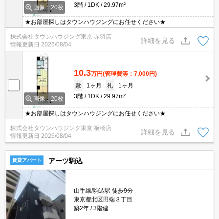
3階
1DK
29.97m²
画像：20枚
★お部屋探しはタウンハウジングにお任せください★
株式会社タウンハウジング東京 赤羽店
詳細を見る
情報更新日
2026/08/04
10.3
万円
(管理費等：7,000円)
敷
1ヶ月
礼
1ヶ月
3階
1DK
29.97m²
画像：20枚
★お部屋探しはタウンハウジングにお任せください★
株式会社タウンハウジング東京 板橋店
詳細を見る
情報更新日
2026/08/04
アーツ駒込
賃貸アパート
山手線/駒込駅 徒歩9分
東京都北区田端３丁目
築2年
3階建