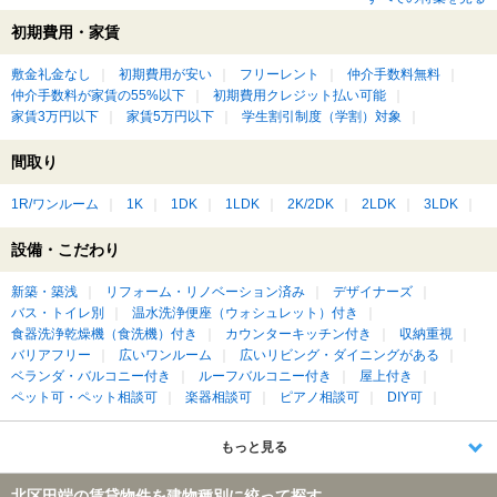
初期費用・家賃
敷金礼金なし
初期費用が安い
フリーレント
仲介手数料無料
仲介手数料が家賃の55%以下
初期費用クレジット払い可能
家賃3万円以下
家賃5万円以下
学生割引制度（学割）対象
間取り
1R/ワンルーム
1K
1DK
1LDK
2K/2DK
2LDK
3LDK
設備・こだわり
新築・築浅
リフォーム・リノベーション済み
デザイナーズ
バス・トイレ別
温水洗浄便座（ウォシュレット）付き
食器洗浄乾燥機（食洗機）付き
カウンターキッチン付き
収納重視
バリアフリー
広いワンルーム
広いリビング・ダイニングがある
ベランダ・バルコニー付き
ルーフバルコニー付き
屋上付き
ペット可・ペット相談可
楽器相談可
ピアノ相談可
DIY可
もっと見る
北区田端の賃貸物件を建物種別に絞って探す