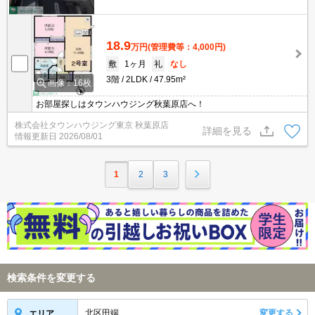
18.9
万円
(管理費等：4,000円)
敷
1ヶ月
礼
なし
3階
2LDK
47.95m²
画像：16枚
お部屋探しはタウンハウジング秋葉原店へ！
株式会社タウンハウジング東京 秋葉原店
詳細を見る
情報更新日
2026/08/01
1
2
3
検索条件を変更する
北区田端
変更する
エリア