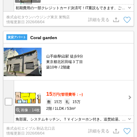
初期費用の一部クレジットカード決済可！IT重説もできます、ご相
談ください。オンライン内見相談可能！お電話ください。
株式会社タウンハウジング東京 巣鴨店
詳細を見る
情報更新日
2026/08/04
Coral garden
賃貸アパート
山手線/駒込駅 徒歩9分
東京都北区田端３丁目
築10年
2階建
15
万円
(管理費等：--)
敷
15万
礼
15万
2階
1LDK
53m²
画像：14枚
角部屋。システムキッチン。ＴＶインターホン付き。追焚給湯。退
去時の清掃費実費。
株式会社エイブル 駒込北口店
詳細を見る
情報更新日
2026/08/04