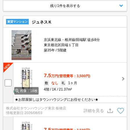
残り1件を表示する
ジュネスＫ
賃貸マンション
京浜東北線・根岸線/田端駅 徒歩8分
東京都北区田端１丁目
築35年
5階建
7.5
万円
(管理費等：3,500円)
敷
なし
礼
1ヶ月
4階
1K
21.37m²
画像：18枚
★お部屋探しはタウンハウジングにお任せください★
株式会社タウンハウジング東京 板橋店
詳細を見る
情報更新日
2026/08/03
7.5