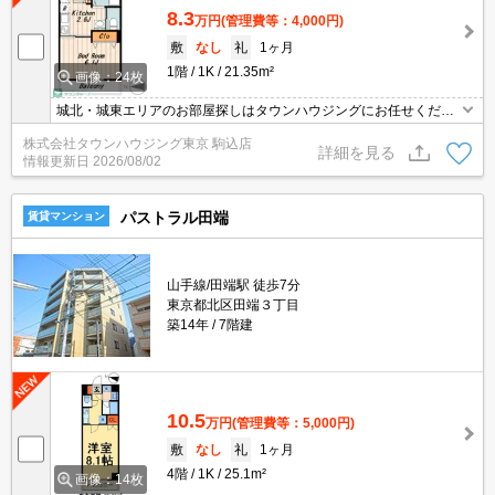
8.3
万円
(管理費等：4,000円)
敷
なし
礼
1ヶ月
1階
1K
21.35m²
画像：24枚
城北・城東エリアのお部屋探しはタウンハウジングにお任せくださ
い。エリアを詳しいスタッフがご対応させて頂きます。
株式会社タウンハウジング東京 駒込店
詳細を見る
情報更新日
2026/08/02
パストラル田端
賃貸マンション
山手線/田端駅 徒歩7分
東京都北区田端３丁目
築14年
7階建
10.5
万円
(管理費等：5,000円)
敷
なし
礼
1ヶ月
4階
1K
25.1m²
画像：14枚