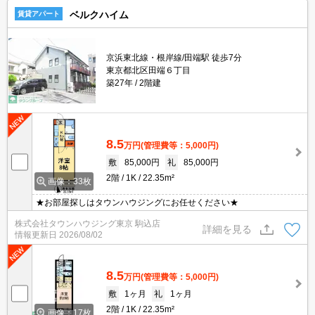
ベルクハイム
賃貸アパート
京浜東北線・根岸線/田端駅 徒歩7分
東京都北区田端６丁目
築27年
2階建
8.5
万円
(管理費等：5,000円)
敷
85,000円
礼
85,000円
2階
1K
22.35m²
画像：33枚
★お部屋探しはタウンハウジングにお任せください★
株式会社タウンハウジング東京 駒込店
詳細を見る
情報更新日
2026/08/02
8.5
万円
(管理費等：5,000円)
敷
1ヶ月
礼
1ヶ月
2階
1K
22.35m²
画像：17枚