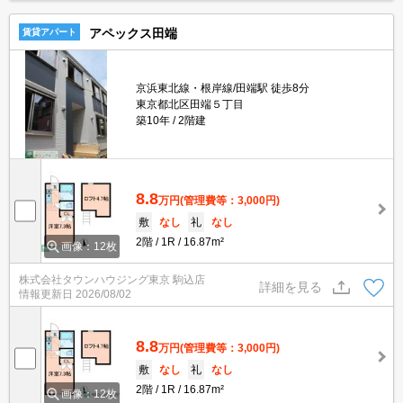
アペックス田端
賃貸アパート
京浜東北線・根岸線/田端駅 徒歩8分
東京都北区田端５丁目
築10年
2階建
8.8
万円
(管理費等：3,000円)
敷
なし
礼
なし
2階
1R
16.87m²
画像：12枚
株式会社タウンハウジング東京 駒込店
詳細を見る
情報更新日
2026/08/02
8.8
万円
(管理費等：3,000円)
敷
なし
礼
なし
2階
1R
16.87m²
画像：12枚