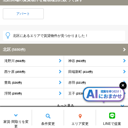
アパート
北区にあるエリアで賃貸物件が見つかりました！
北区
(5690件)
滝野川
神谷
(966件)
(963件)
西ケ原
田端新町
(455件)
(414件)
豊島
赤羽
(326件)
(321件)
浮間
王子
(295件)
(253件)
もっと見る
家賃·間取りを変
条件変更
エリア変更
LINEで提案
更