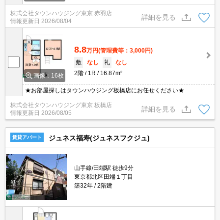
株式会社タウンハウジング東京 赤羽店
詳細を見る
情報更新日
2026/08/04
8.8
万円
(管理費等：3,000円)
敷
なし
礼
なし
2階
1R
16.87m²
画像：16枚
★お部屋探しはタウンハウジング板橋店にお任せください★
株式会社タウンハウジング東京 板橋店
詳細を見る
情報更新日
2026/08/05
ジュネス福寿(ジュネスフクジュ)
賃貸アパート
山手線/田端駅 徒歩9分
東京都北区田端１丁目
築32年
2階建