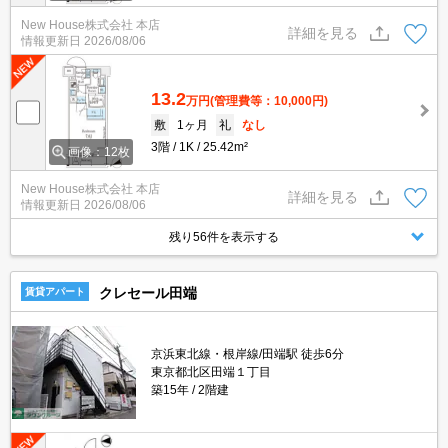
New House株式会社 本店
詳細を見る
情報更新日
2026/08/06
13.2
万円
(管理費等：10,000円)
敷
1ヶ月
礼
なし
3階
1K
25.42m²
画像：12枚
New House株式会社 本店
詳細を見る
情報更新日
2026/08/06
残り56件を表示する
クレセール田端
賃貸アパート
京浜東北線・根岸線/田端駅 徒歩6分
東京都北区田端１丁目
築15年
2階建