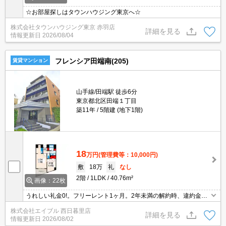
☆お部屋探しはタウンハウジング東京へ☆
株式会社タウンハウジング東京 赤羽店
詳細を見る
情報更新日
2026/08/04
フレンシア田端南(205)
賃貸マンション
山手線/田端駅 徒歩6分
東京都北区田端１丁目
築11年
5階建 (地下1階)
18
万円
(管理費等：10,000円)
敷
18万
礼
なし
2階
1LDK
40.76m²
画像：22枚
うれしい礼金0!。フリーレント1ヶ月。2年未満の解約時、違約金1
ヶ月分発生。人気のオートロック付マンション。追い焚き機能付き
株式会社エイブル 西日暮里店
バス。ペット応相談。駐輪場有。人気のファミリー向け物件。
詳細を見る
情報更新日
2026/08/02