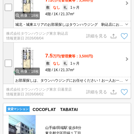
万円
(管理費等：3,500円)
敷
なし
礼
1ヶ月
4階
1K
21.37m²
画像：18枚
城北・城東エリアのお部屋探しはタウンハウジング 駒込店にお任
せください。エリアを詳しいスタッフがご対応させて頂きます。
株式会社タウンハウジング東京 駒込店
詳細を見る
情報更新日
2026/08/04
7.5
万円
(管理費等：3,500円)
敷
なし
礼
1ヶ月
4階
1K
21.37m²
画像：18枚
お部屋探しは、タウンハウジングにお任せください！お一人お一人
様に合ったお部屋をお探し致します。分からないことは何でもご相
株式会社タウンハウジング東京 日暮里店
談くださいませ。
詳細を見る
情報更新日
2026/08/02
COCOFLAT TABATAI
賃貸マンション
山手線/田端駅 徒歩8分
東京都北区田端１丁目