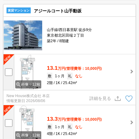
アジールコート山手動坂
賃貸マンション
山手線/西日暮里駅 徒歩9分
東京都北区田端２丁目
築2年
8階建
13.1
万円
(管理費等：10,000円)
敷
1ヶ月
礼
なし
2階
1K
25.42m²
画像：12枚
New House株式会社 本店
詳細を見る
情報更新日
2026/08/06
13.3
万円
(管理費等：10,000円)
敷
1ヶ月
礼
なし
4階
1K
25.42m²
画像：12枚