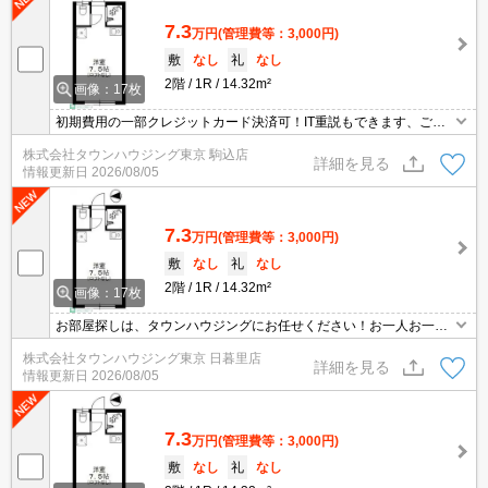
7.3
万円
(管理費等：3,000円)
敷
なし
礼
なし
2階
1R
14.32m²
画像：17枚
初期費用の一部クレジットカード決済可！IT重説もできます、ご相
談ください。オンライン内見相談可能！お電話ください。【03-539
株式会社タウンハウジング東京 駒込店
5-0651】
詳細を見る
情報更新日
2026/08/05
7.3
万円
(管理費等：3,000円)
敷
なし
礼
なし
2階
1R
14.32m²
画像：17枚
お部屋探しは、タウンハウジングにお任せください！お一人お一人
様に合ったお部屋をお探し致します。分からないことは何でもご相
株式会社タウンハウジング東京 日暮里店
談くださいませ。
詳細を見る
情報更新日
2026/08/05
7.3
万円
(管理費等：3,000円)
敷
なし
礼
なし