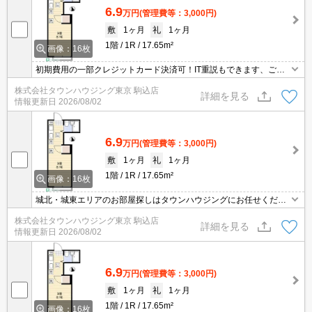
6.9
万円
(管理費等：3,000円)
敷
1ヶ月
礼
1ヶ月
1階
1R
17.65m²
画像：16枚
初期費用の一部クレジットカード決済可！IT重説もできます、ご相
談ください。オンライン内見相談可能！お電話ください。
株式会社タウンハウジング東京 駒込店
詳細を見る
情報更新日
2026/08/02
6.9
万円
(管理費等：3,000円)
敷
1ヶ月
礼
1ヶ月
1階
1R
17.65m²
画像：16枚
城北・城東エリアのお部屋探しはタウンハウジングにお任せくださ
い。エリアを詳しいスタッフがご対応させて頂きます。
株式会社タウンハウジング東京 駒込店
詳細を見る
情報更新日
2026/08/02
6.9
万円
(管理費等：3,000円)
敷
1ヶ月
礼
1ヶ月
1階
1R
17.65m²
画像：16枚