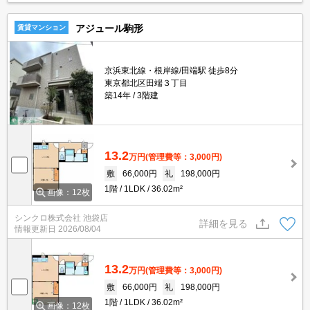
アジュール駒形
賃貸マンション
京浜東北線・根岸線/田端駅 徒歩8分
東京都北区田端３丁目
築14年
3階建
13.2
万円
(管理費等：3,000円)
敷
66,000円
礼
198,000円
1階
1LDK
36.02m²
画像：12枚
シンクロ株式会社 池袋店
詳細を見る
情報更新日
2026/08/04
13.2
万円
(管理費等：3,000円)
敷
66,000円
礼
198,000円
1階
1LDK
36.02m²
画像：12枚