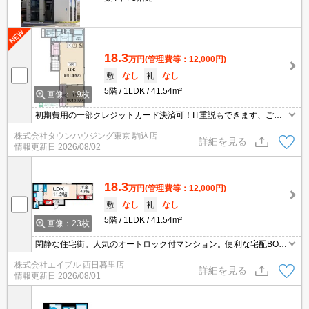
18.3
万円
(管理費等：12,000円)
敷
なし
礼
なし
5階
1LDK
41.54m²
画像：19枚
初期費用の一部クレジットカード決済可！IT重説もできます、ご相
談ください。オンライン内見相談可能！お電話ください。【03-539
株式会社タウンハウジング東京 駒込店
5-0651】
詳細を見る
情報更新日
2026/08/02
18.3
万円
(管理費等：12,000円)
敷
なし
礼
なし
5階
1LDK
41.54m²
画像：23枚
閑静な住宅街。人気のオートロック付マンション。便利な宅配BO
X。敷地内防犯カメラ設置。6ヶ月未満の解約時、違約金2ヶ月分発
株式会社エイブル 西日暮里店
生。1年未満の解約時、違約金1ヶ月分発生。ペット応相談。
詳細を見る
情報更新日
2026/08/01