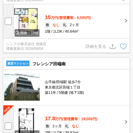
情報更新日
2026/08/05
15
万円
(管理費等：6,500円)
敷
なし
礼
2ヶ月
1階
1LDK
40.64m²
画像：18枚
シンクロ株式会社 池袋店
詳細を見る
情報更新日
2026/08/04
フレンシア田端南
賃貸マンション
山手線/田端駅 徒歩7分
東京都北区田端１丁目
築11年
5階建 (地下1階)
17.8
万円
(管理費等：10,000円)
敷
2ヶ月
礼
なし
2階
1LDK
39.97m²