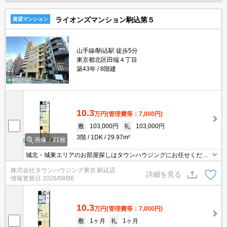
ライオンズマンション駒込第５
賃貸マンション
山手線/駒込駅 徒歩5分
東京都北区田端４丁目
築43年
8階建
10.3
万円
(管理費等：7,000円)
敷
103,000円
礼
103,000円
3階
1DK
29.97m²
画像：21枚
城北・城東エリアのお部屋探しはタウンハウジングにお任せくださ
い。エリアを詳しいスタッフがご対応させて頂きます。
株式会社タウンハウジング東京 駒込店
詳細を見る
情報更新日
2026/08/06
10.3
万円
(管理費等：7,000円)
敷
1ヶ月
礼
1ヶ月