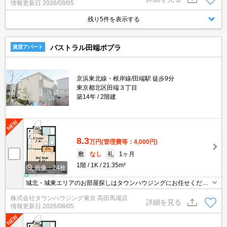
情報更新日
2026/08/05
残り5件を表示する
パストラル田端ポプラ
賃貸アパート
京浜東北線・根岸線/田端駅 徒歩9分
東京都北区田端３丁目
築14年
2階建
8.3
万円
(管理費等：4,000円)
敷
なし
礼
1ヶ月
1階
1K
21.35m²
画像：24枚
城北・城東エリアのお部屋探しはタウンハウジングにお任せくださ
い。エリアを詳しいスタッフがご対応させて頂きます。
株式会社タウンハウジング東京 高田馬場店
詳細を見る
情報更新日
2026/08/05