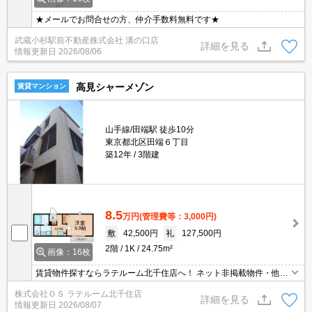
★メールでお問合せの方、仲介手数料無料です★
武蔵小杉駅前不動産株式会社 溝の口店
詳細を見る
情報更新日
2026/08/06
高見シャーメゾン
賃貸マンション
山手線/田端駅 徒歩10分
東京都北区田端６丁目
築12年
3階建
8.5
万円
(管理費等：3,000円)
敷
42,500円
礼
127,500円
2階
1K
24.75m²
画像：16枚
賃貸物件探すならラテルーム北千住店へ！ ネット非掲載物件・他社
様の物件もまとめてご案内いたします！！
株式会社ＯＳ ラテルーム北千住店
詳細を見る
情報更新日
2026/08/07