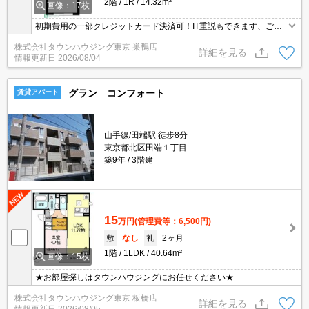
2階
1R
14.32m²
画像：17枚
初期費用の一部クレジットカード決済可！IT重説もできます、ご相
談ください。オンライン内見相談可能！お電話ください。【03-539
株式会社タウンハウジング東京 巣鴨店
5-0651】
詳細を見る
情報更新日
2026/08/04
グラン コンフォート
賃貸アパート
山手線/田端駅 徒歩8分
東京都北区田端１丁目
築9年
3階建
15
万円
(管理費等：6,500円)
敷
なし
礼
2ヶ月
1階
1LDK
40.64m²
画像：15枚
★お部屋探しはタウンハウジングにお任せください★
株式会社タウンハウジング東京 板橋店
詳細を見る