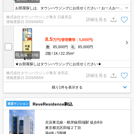
お部屋探しは、タウンハウジングにお任せください！お一人お一人
様に合ったお部屋をお探し致します。分からないことは何でもご相
株式会社タウンハウジング東京 日暮里店
談くださいませ。
詳細を見る
情報更新日
2026/08/02
8.5
万円
(管理費等：5,000円)
敷
85,000円
礼
85,000円
2階
1K
22.35m²
画像：33枚
★お部屋探しはタウンハウジングにお任せください★
株式会社タウンハウジング東京 赤羽店
詳細を見る
情報更新日
2026/08/04
残り1件を表示する
ReveResidence駒込
賃貸マンション
京浜東北線・根岸線/田端駅 徒歩8分
東京都北区田端２丁目
築4年
5階建