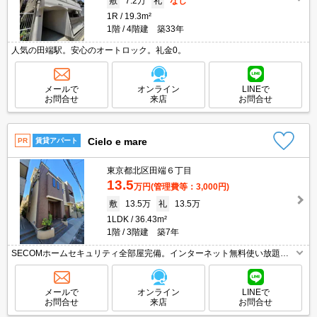
敷
7.2万
礼
なし
1R
19.3m²
1階
4階建 築33年
人気の田端駅。安心のオートロック。礼金0。
メールで
オンライン
LINEで
お問合せ
来店
お問合せ
Cielo e mare
PR
賃貸アパート
東京都北区田端６丁目
13.5
万円
(管理費等：3,000円)
敷
13.5万
礼
13.5万
1LDK
36.43m²
1階
3階建 築7年
SECOMホームセキュリティ全部屋完備。インターネット無料使い放題。
角部屋。当店の専属募集物件。引越指定業者あり。保証会社加入要(初回月
額総額50%、月次月額総額2%)。
メールで
オンライン
LINEで
お問合せ
来店
お問合せ