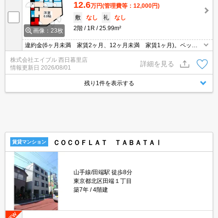
12.6
万円
(管理費等：12,000円)
敷
なし
礼
なし
2階
1R
25.99m²
画像：23枚
違約金(6ヶ月未満 家賃2ヶ月、12ヶ月未満 家賃1ヶ月)。ペット
飼育の場合、敷金1ヵ月分増。エレベーターあり。敷金・礼金な
株式会社エイブル 西日暮里店
し。2口システムキッチン。W-CL付き。2階角部屋。安心のオート
詳細を見る
情報更新日
2026/08/01
ロック。
残り1件を表示する
ＣＯＣＯＦＬＡＴ ＴＡＢＡＴＡⅠ
賃貸マンション
山手線/田端駅 徒歩8分
東京都北区田端１丁目
築7年
4階建