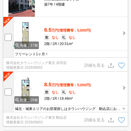
築7年
4階建
8.5
万円
(管理費等：5,000円)
敷
なし
礼
なし
2階
1R
20.51m²
画像：17枚
フリーレント1ヶ月！
株式会社タウンハウジング東京 赤羽店
詳細を見る
情報更新日
2026/08/02
8.5
万円
(管理費等：5,000円)
敷
なし
礼
なし
2階
1R
19.48m²
画像：26枚
城北・城東エリアのお部屋探しはタウンハウジング 駒込店にお任
せください。エリアを詳しいスタッフがご対応させて頂きます。
株式会社タウンハウジング東京 駒込店
詳細を見る
情報更新日
2026/08/03