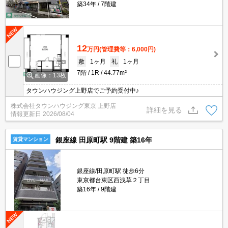
築34年
7階建
12
万円
(管理費等：6,000円)
敷
1ヶ月
礼
1ヶ月
7階
1R
44.77m²
画像：13枚
タウンハウジング上野店でご予約受付中♪
株式会社タウンハウジング東京 上野店
詳細を見る
情報更新日
2026/08/04
銀座線 田原町駅 9階建 築16年
賃貸マンション
銀座線/田原町駅 徒歩6分
東京都台東区西浅草２丁目
築16年
9階建