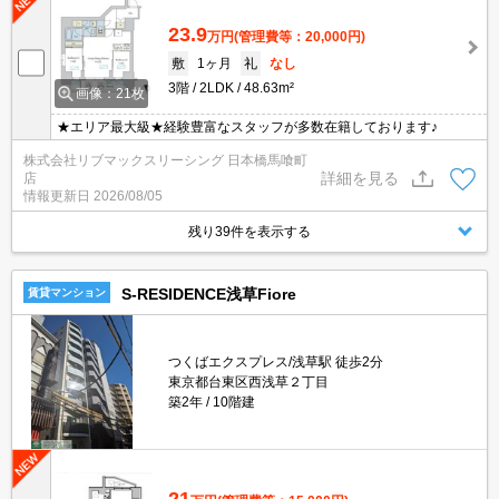
23.9
万円
(管理費等：20,000円)
敷
1ヶ月
礼
なし
3階
2LDK
48.63m²
画像：21枚
★エリア最大級★経験豊富なスタッフが多数在籍しております♪
株式会社リブマックスリーシング 日本橋馬喰町
詳細を見る
店
情報更新日
2026/08/05
残り39件を表示する
S-RESIDENCE浅草Fiore
賃貸マンション
つくばエクスプレス/浅草駅 徒歩2分
東京都台東区西浅草２丁目
築2年
10階建
21