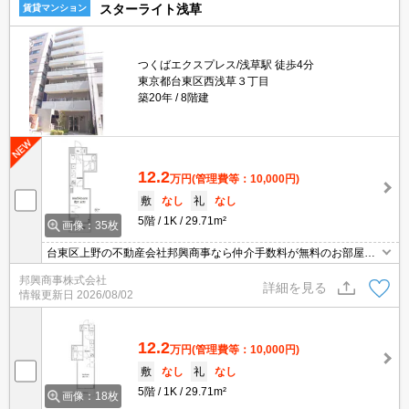
スターライト浅草
賃貸マンション
つくばエクスプレス/浅草駅 徒歩4分
東京都台東区西浅草３丁目
築20年
8階建
12.2
万円
(管理費等：10,000円)
敷
なし
礼
なし
5階
1K
29.71m²
画像：35枚
台東区上野の不動産会社邦興商事なら仲介手数料が無料のお部屋で
す 礼金0敷金0 トランクルーム無料 インターネット無料つなぐネッ
邦興商事株式会社
ト スターライト浅草 東京都台東区西浅草３－１９－３ セブンイレ
詳細を見る
情報更新日
2026/08/02
ブン徒歩１分 スーパーライフ徒歩２分 直接現地お待ち合わせでご案
内します
12.2
万円
(管理費等：10,000円)
敷
なし
礼
なし
5階
1K
29.71m²
画像：18枚