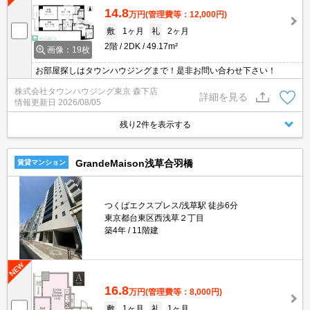
14.8
万円
(管理費等：12,000円)
敷
1ヶ月
礼
2ヶ月
2階
2DK
49.17m²
画像：19枚
お部屋探しはタウンハウジングまで！是非お問い合わせ下さい！
株式会社タウンハウジング東京 森下店
詳細を見る
情報更新日
2026/08/05
残り2件を表示する
GrandeMaison浅草合羽橋
賃貸マンション
つくばエクスプレス/浅草駅 徒歩6分
東京都台東区西浅草２丁目
築4年
11階建
16.8
万円
(管理費等：8,000円)
敷
1ヶ月
礼
1ヶ月