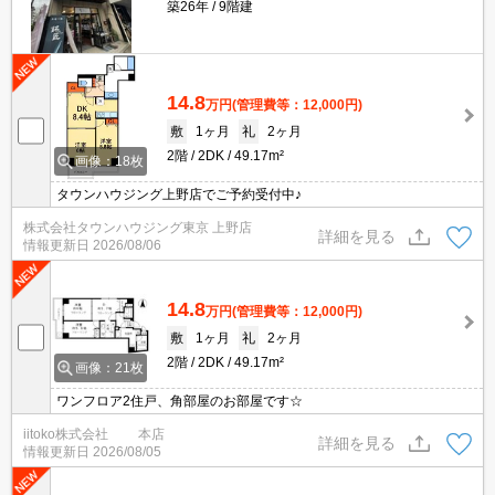
築26年
9階建
14.8
万円
(管理費等：12,000円)
敷
1ヶ月
礼
2ヶ月
2階
2DK
49.17m²
画像：18枚
タウンハウジング上野店でご予約受付中♪
株式会社タウンハウジング東京 上野店
詳細を見る
情報更新日
2026/08/06
14.8
万円
(管理費等：12,000円)
敷
1ヶ月
礼
2ヶ月
2階
2DK
49.17m²
画像：21枚
ワンフロア2住戸、角部屋のお部屋です☆
iitoko株式会社 本店
詳細を見る
情報更新日
2026/08/05