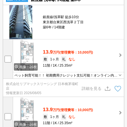
銀座線/浅草駅 徒歩10分
東京都台東区西浅草２丁目
築6年
14階建
13.9
万円
(管理費等：10,000円)
敷
1ヶ月
礼
なし
11階
1K
25.35m²
画像：26枚
ペット飼育可能！！ 初期費用クレジット支払可能！オンライン内
覧・オンライン契約等弊社に一度も来店せずとも問題ありません♪弊
株式会社リブマックスリーシング 日本橋茅場町
社ではネットに掲載されている物件も全てご紹介可能になりますの
詳細を見る
店
で気になる物件は全て申し付けください★
情報更新日
2026/08/05
13.9
万円
(管理費等：10,000円)
敷
1ヶ月
礼
なし
11階
1K
25.35m²
画像：26枚