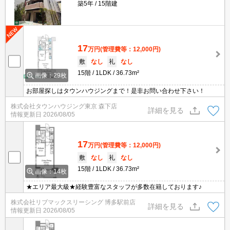
築5年
15階建
17
万円
(管理費等：12,000円)
敷
なし
礼
なし
15階
1LDK
36.73m²
画像：29枚
お部屋探しはタウンハウジングまで！是非お問い合わせ下さい！
株式会社タウンハウジング東京 森下店
詳細を見る
情報更新日
2026/08/05
17
万円
(管理費等：12,000円)
敷
なし
礼
なし
15階
1LDK
36.73m²
画像：14枚
★エリア最大級★経験豊富なスタッフが多数在籍しております♪
株式会社リブマックスリーシング 博多駅前店
詳細を見る
情報更新日
2026/08/05