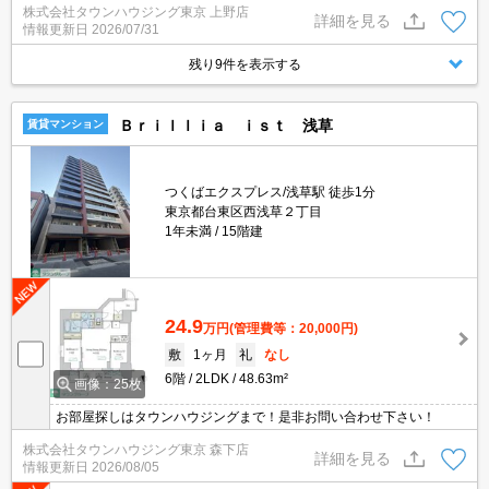
株式会社タウンハウジング東京 上野店
詳細を見る
情報更新日
2026/07/31
残り9件を表示する
Ｂｒｉｌｌｉａ ｉｓｔ 浅草
賃貸マンション
つくばエクスプレス/浅草駅 徒歩1分
東京都台東区西浅草２丁目
1年未満
15階建
24.9
万円
(管理費等：20,000円)
敷
1ヶ月
礼
なし
6階
2LDK
48.63m²
画像：25枚
お部屋探しはタウンハウジングまで！是非お問い合わせ下さい！
株式会社タウンハウジング東京 森下店
詳細を見る
情報更新日
2026/08/05