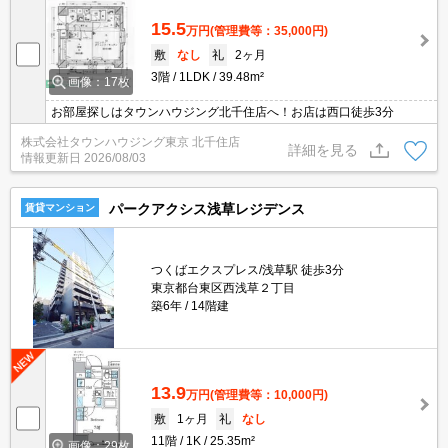
15.5
万円
(管理費等：35,000円)
敷
なし
礼
2ヶ月
3階
1LDK
39.48m²
画像：17枚
お部屋探しはタウンハウジング北千住店へ！お店は西口徒歩3分
株式会社タウンハウジング東京 北千住店
詳細を見る
情報更新日
2026/08/03
パークアクシス浅草レジデンス
賃貸マンション
つくばエクスプレス/浅草駅 徒歩3分
東京都台東区西浅草２丁目
築6年
14階建
13.9
万円
(管理費等：10,000円)
敷
1ヶ月
礼
なし
11階
1K
25.35m²
画像：29枚