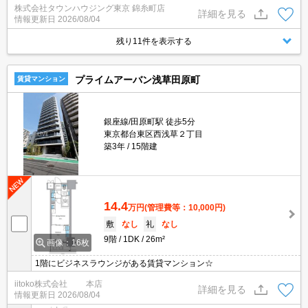
株式会社タウンハウジング東京 錦糸町店
詳細を見る
情報更新日
2026/08/04
残り11件を表示する
プライムアーバン浅草田原町
賃貸マンション
銀座線/田原町駅 徒歩5分
東京都台東区西浅草２丁目
築3年
15階建
14.4
万円
(管理費等：10,000円)
敷
なし
礼
なし
9階
1DK
26m²
画像：16枚
1階にビジネスラウンジがある賃貸マンション☆
iitoko株式会社 本店
詳細を見る
情報更新日
2026/08/04