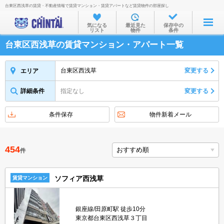
台東区西浅草の賃貸・不動産情報で賃貸マンション・賃貸アパートなど賃貸物件の部屋探し
お部屋を探す
気になる
最近見た
保存中の
リスト
物件
条件
沿線・駅から
台東区西浅草の賃貸マンション・アパート一覧
住所から
家賃相場から
台東区西浅草
変更する
エリア
通勤通学時間から
詳細条件
指定なし
変更する
物件特集から
条件保存
物件新着メール
不動産会社から
TOP
454
件
ソフィア西浅草
賃貸マンション
銀座線/田原町駅 徒歩10分
東京都台東区西浅草３丁目