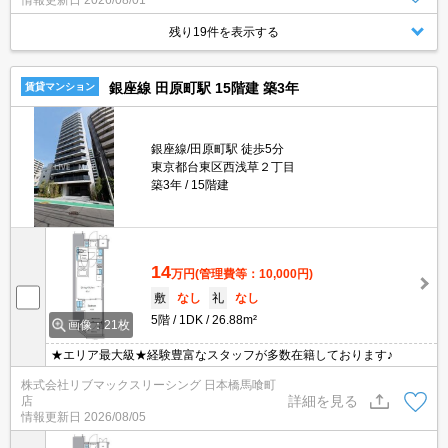
情報更新日
2026/08/01
残り19件を表示する
銀座線 田原町駅 15階建 築3年
賃貸マンション
銀座線/田原町駅 徒歩5分
東京都台東区西浅草２丁目
築3年
15階建
14
万円
(管理費等：10,000円)
敷
なし
礼
なし
5階
1DK
26.88m²
画像：21枚
★エリア最大級★経験豊富なスタッフが多数在籍しております♪
株式会社リブマックスリーシング 日本橋馬喰町
詳細を見る
店
情報更新日
2026/08/05