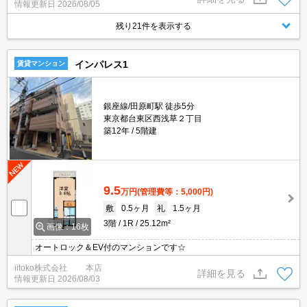
情報更新日
2026/08/05
残り21件を表示する
インパレス1
賃貸マンション
銀座線/田原町駅 徒歩5分
東京都台東区西浅草２丁目
築12年
5階建
9.5
万円
(管理費等：5,000円)
敷
0.5ヶ月
礼
1.5ヶ月
3階
1R
25.12m²
画像：16枚
オートロック＆EV付のマンションです☆
iitoko株式会社 本店
詳細を見る
情報更新日
2026/08/03