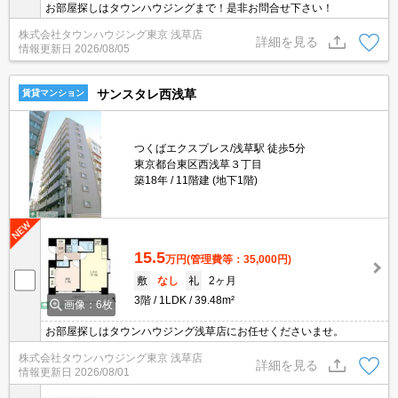
お部屋探しはタウンハウジングまで！是非お問合せ下さい！
株式会社タウンハウジング東京 浅草店
詳細を見る
情報更新日
2026/08/05
サンスタレ西浅草
賃貸マンション
つくばエクスプレス/浅草駅 徒歩5分
東京都台東区西浅草３丁目
築18年
11階建 (地下1階)
15.5
万円
(管理費等：35,000円)
敷
なし
礼
2ヶ月
3階
1LDK
39.48m²
画像：6枚
お部屋探しはタウンハウジング浅草店にお任せくださいませ。
株式会社タウンハウジング東京 浅草店
詳細を見る
情報更新日
2026/08/01