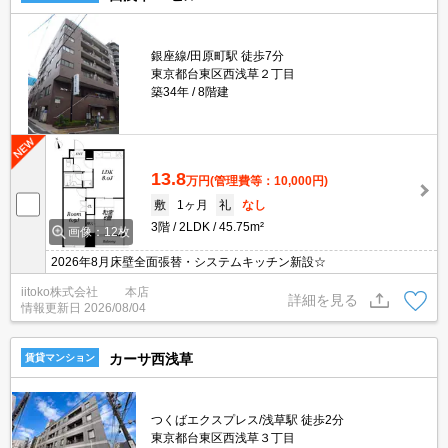
銀座線/田原町駅 徒歩7分
東京都台東区西浅草２丁目
築34年
8階建
13.8
万円
(管理費等：10,000円)
敷
1ヶ月
礼
なし
3階
2LDK
45.75m²
画像：12枚
2026年8月床壁全面張替・システムキッチン新設☆
iitoko株式会社 本店
詳細を見る
情報更新日
2026/08/04
カーサ西浅草
賃貸マンション
つくばエクスプレス/浅草駅 徒歩2分
東京都台東区西浅草３丁目