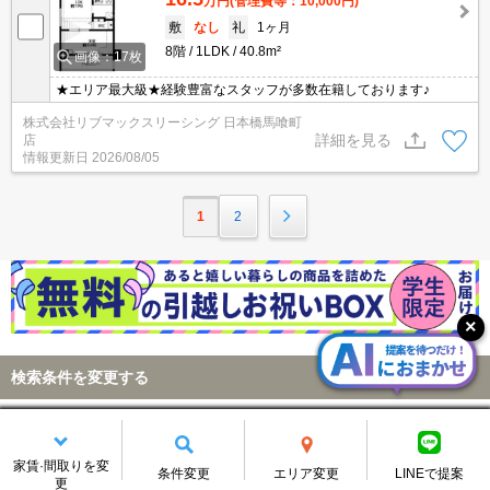
万円
(管理費等：10,000円)
敷
なし
礼
1ヶ月
8階
1LDK
40.8m²
画像：17枚
★エリア最大級★経験豊富なスタッフが多数在籍しております♪
株式会社リブマックスリーシング 日本橋馬喰町
詳細を見る
店
情報更新日
2026/08/05
1
2
検索条件を変更する
台東区西浅草
変更する
エリア
家賃·間取りを変
条件変更
エリア変更
LINEで提案
詳細条件
指定なし
変更する
更