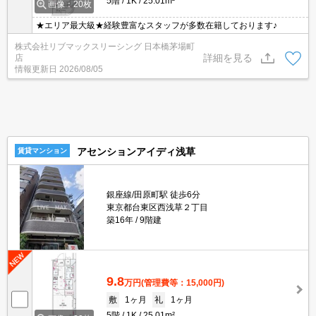
5階
1K
25.01m²
画像：20枚
★エリア最大級★経験豊富なスタッフが多数在籍しております♪
株式会社リブマックスリーシング 日本橋茅場町
詳細を見る
店
情報更新日
2026/08/05
アセンションアイディ浅草
賃貸マンション
銀座線/田原町駅 徒歩6分
東京都台東区西浅草２丁目
築16年
9階建
9.8
万円
(管理費等：15,000円)
敷
1ヶ月
礼
1ヶ月
5階
1K
25.01m²