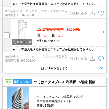
★エリア最大級★経験豊富なスタッフが多数在籍しております♪
株式会社リブ・マックス リブマックス秋葉原店
詳細を見る
情報更新日
2026/08/05
12.2
万円
(管理費等：10,000円)
敷
なし
礼
なし
5階
1K
29.71m²
画像：17枚
★エリア最大級★経験豊富なスタッフが多数在籍しております♪
株式会社リブ・マックス リブマックス秋葉原店
詳細を見る
情報更新日
2026/08/05
残り11件を表示する
つくばエクスプレス 浅草駅 15階建 新築
新築
賃貸マンション
つくばエクスプレス/浅草駅 徒歩1分
東京都台東区西浅草２丁目
新築
15階建