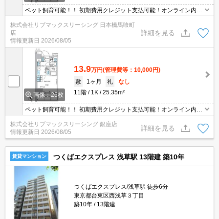
ペット飼育可能！！ 初期費用クレジット支払可能！オンライン内
覧・オンライン契約等弊社に一度も来店せずとも問題ありません♪弊
株式会社リブマックスリーシング 日本橋馬喰町
社ではネットに掲載されている物件も全てご紹介可能になりますの
詳細を見る
店
で気になる物件は全て申し付けください★
情報更新日
2026/08/05
13.9
万円
(管理費等：10,000円)
敷
1ヶ月
礼
なし
11階
1K
25.35m²
画像：26枚
ペット飼育可能！！ 初期費用クレジット支払可能！オンライン内
覧・オンライン契約等弊社に一度も来店せずとも問題ありません♪弊
株式会社リブマックスリーシング 銀座店
社ではネットに掲載されている物件も全てご紹介可能になりますの
詳細を見る
情報更新日
2026/08/05
で気になる物件は全て申し付けください★
つくばエクスプレス 浅草駅 13階建 築10年
賃貸マンション
つくばエクスプレス/浅草駅 徒歩6分
東京都台東区西浅草３丁目
築10年
13階建