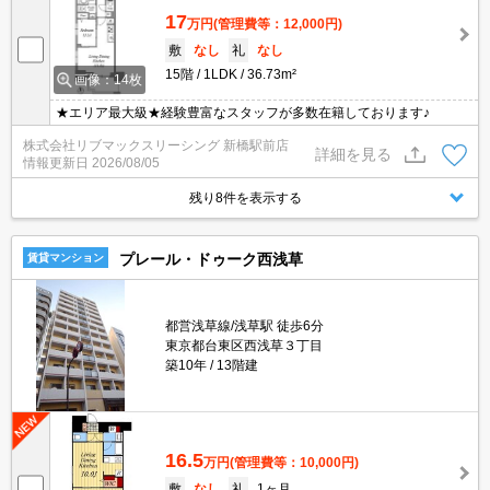
17
万円
(管理費等：12,000円)
敷
なし
礼
なし
15階
1LDK
36.73m²
画像：14枚
★エリア最大級★経験豊富なスタッフが多数在籍しております♪
株式会社リブマックスリーシング 新橋駅前店
詳細を見る
情報更新日
2026/08/05
残り8件を表示する
プレール・ドゥーク西浅草
賃貸マンション
都営浅草線/浅草駅 徒歩6分
東京都台東区西浅草３丁目
築10年
13階建
16.5
万円
(管理費等：10,000円)
敷
なし
礼
1ヶ月