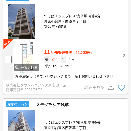
つくばエクスプレス/浅草駅 徒歩4分
東京都台東区西浅草２丁目
築17年
8階建
11
万円
(管理費等：11,000円)
敷
なし
礼
1ヶ月
7階
1K
28.26m²
画像：17枚
お部屋探しはタウンハウジングまで！是非お問い合わせ下さい！
株式会社タウンハウジング東京 森下店
詳細を見る
情報更新日
2026/08/05
コスモグラシア浅草
賃貸マンション
つくばエクスプレス/浅草駅 徒歩5分
東京都台東区西浅草２丁目