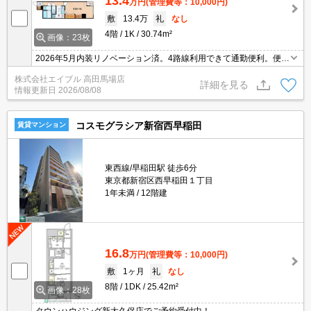
13.4
万円
(管理費等：10,000円)
敷
13.4万
礼
なし
4階
1K
30.74m²
画像：23枚
2026年5月内装リノベーション済。4路線利用できて通勤便利。便利
な宅配BOX。管理人日勤。TVモニター付インターホン。温水洗浄便
株式会社エイブル 高田馬場店
座付き。シャワー付独立洗面台。リモートワーク・在宅勤務におす
詳細を見る
情報更新日
2026/08/08
すめ。
コスモグラシア新宿西早稲田
賃貸マンション
東西線/早稲田駅 徒歩6分
東京都新宿区西早稲田１丁目
1年未満
12階建
16.8
万円
(管理費等：10,000円)
敷
1ヶ月
礼
なし
8階
1DK
25.42m²
画像：28枚