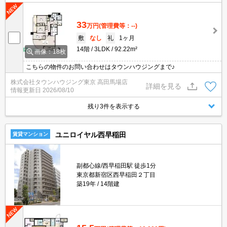
33
万円
(管理費等：--)
敷
なし
礼
1ヶ月
14階
3LDK
92.22m²
画像：18枚
こちらの物件のお問い合わせはタウンハウジングまで♪
株式会社タウンハウジング東京 高田馬場店
詳細を見る
情報更新日
2026/08/10
残り3件を表示する
ユニロイヤル西早稲田
賃貸マンション
副都心線/西早稲田駅 徒歩1分
東京都新宿区西早稲田２丁目
築19年
14階建