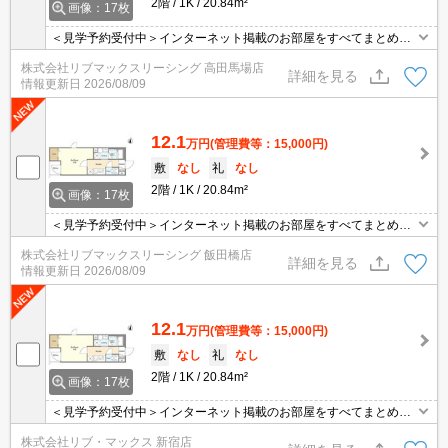
2階
1K
20.84m²
画像：17枚
＜見学予約受付中＞インターネット掲載のお部屋をすべてまとめて
ご紹介可能！ 初期費用クレジット決済可！問合せ当日でもご予約可
株式会社リブマックスリーシング 高田馬場店
能！他社掲載物件もまとめてご紹介可能です。オンライン案内可。
詳細を見る
情報更新日
2026/08/09
写真・動画送付、WEB契約等来店不要でご契約可能。セキュリティ
充実で安心！お気軽にご相談くださいませ。
12.1
万円
(管理費等：15,000円)
敷
なし
礼
なし
2階
1K
20.84m²
画像：17枚
＜見学予約受付中＞インターネット掲載のお部屋をすべてまとめて
ご紹介可能！ 初期費用クレジット決済可！問合せ当日でもご予約可
株式会社リブマックスリーシング 飯田橋店
能！他社掲載物件もまとめてご紹介可能です。オンライン案内可。
詳細を見る
情報更新日
2026/08/09
写真・動画送付、WEB契約等来店不要でご契約可能。セキュリティ
充実で安心！お気軽にご相談くださいませ。
12.1
万円
(管理費等：15,000円)
敷
なし
礼
なし
2階
1K
20.84m²
画像：17枚
＜見学予約受付中＞インターネット掲載のお部屋をすべてまとめて
ご紹介可能！ 初期費用クレジット決済可！問合せ当日でもご予約可
株式会社リブ・マックス 新宿店
能！他社掲載物件もまとめてご紹介可能です。オンライン案内可。