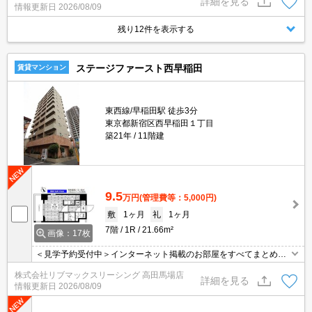
詳細を見る
情報更新日
2026/08/09
写真・動画送付、WEB契約等来店不要でご契約可能。セキュリティ
充実で安心！お気軽にご相談くださいませ。
残り12件を表示する
ステージファースト西早稲田
賃貸マンション
東西線/早稲田駅 徒歩3分
東京都新宿区西早稲田１丁目
築21年
11階建
9.5
万円
(管理費等：5,000円)
敷
1ヶ月
礼
1ヶ月
7階
1R
21.66m²
画像：17枚
＜見学予約受付中＞インターネット掲載のお部屋をすべてまとめて
ご紹介可能！ 初期費用クレジット決済可！問合せ当日でもご予約可
株式会社リブマックスリーシング 高田馬場店
能！他社掲載物件もまとめてご紹介可能です。オンライン案内可。
詳細を見る
情報更新日
2026/08/09
写真・動画送付、WEB契約等来店不要でご契約可能。セキュリティ
充実で安心！お気軽にご相談くださいませ。