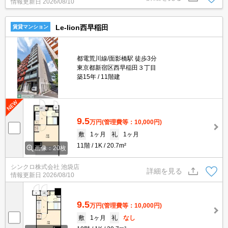
情報更新日
2026/08/10
Le-lion西早稲田
賃貸マンション
都電荒川線/面影橋駅 徒歩3分
東京都新宿区西早稲田３丁目
築15年
11階建
9.5
万円
(管理費等：10,000円)
敷
1ヶ月
礼
1ヶ月
11階
1K
20.7m²
画像：20枚
シンクロ株式会社 池袋店
詳細を見る
情報更新日
2026/08/10
9.5
万円
(管理費等：10,000円)
敷
1ヶ月
礼
なし