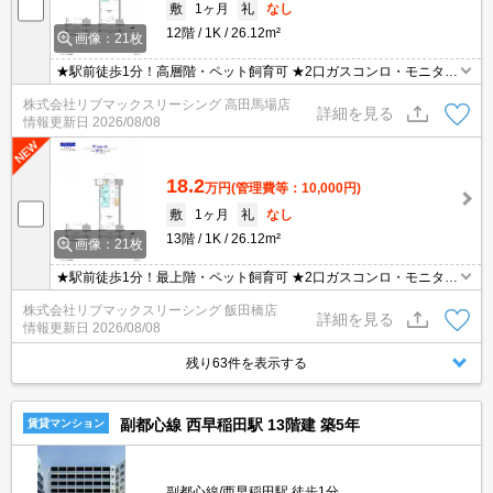
敷
1ヶ月
礼
なし
12階
1K
26.12m²
画像：21枚
★駅前徒歩1分！高層階・ペット飼育可 ★2口ガスコンロ・モニター
付きオートロック ★宅配ボックス・浴室乾燥機・温水洗浄便座 ★初
株式会社リブマックスリーシング 高田馬場店
期費用はクレジット決済可能！
詳細を見る
情報更新日
2026/08/08
18.2
万円
(管理費等：10,000円)
敷
1ヶ月
礼
なし
13階
1K
26.12m²
画像：21枚
★駅前徒歩1分！最上階・ペット飼育可 ★2口ガスコンロ・モニター
付きオートロック ★宅配ボックス・浴室乾燥機・温水洗浄便座 ★初
株式会社リブマックスリーシング 飯田橋店
期費用はクレジット決済可能！
詳細を見る
情報更新日
2026/08/08
残り63件を表示する
副都心線 西早稲田駅 13階建 築5年
賃貸マンション
副都心線/西早稲田駅 徒歩1分