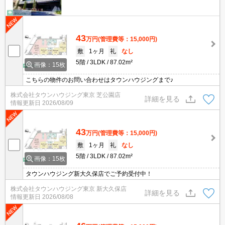
43
万円
(管理費等：15,000円)
敷
1ヶ月
礼
なし
5階
3LDK
87.02m²
画像：15枚
こちらの物件のお問い合わせはタウンハウジングまで♪
株式会社タウンハウジング東京 芝公園店
詳細を見る
情報更新日
2026/08/09
43
万円
(管理費等：15,000円)
敷
1ヶ月
礼
なし
5階
3LDK
87.02m²
画像：15枚
タウンハウジング新大久保店でご予約受付中！
株式会社タウンハウジング東京 新大久保店
詳細を見る
情報更新日
2026/08/08