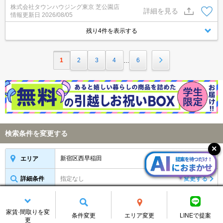
件もまとめてご案内可能／専任物件多数あり
株式会社タウンハウジング東京 芝公園店
詳細を見る
情報更新日
2026/08/05
残り4件を表示する
1
2
3
4
6
…
検索条件を変更する
新宿区西早稲田
変更する
エリア
詳細条件
指定なし
変更する
条件保存
物件新着メール
家賃·間取りを変
条件変更
エリア変更
LINEで提案
更