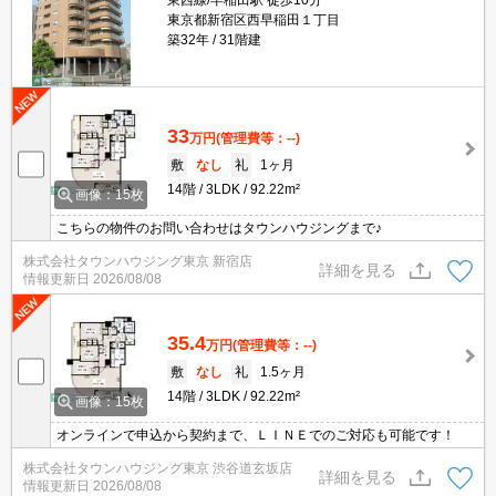
東西線/早稲田駅 徒歩10分
東京都新宿区西早稲田１丁目
築32年
31階建
33
万円
(管理費等：--)
敷
なし
礼
1ヶ月
14階
3LDK
92.22m²
画像：15枚
こちらの物件のお問い合わせはタウンハウジングまで♪
株式会社タウンハウジング東京 新宿店
詳細を見る
情報更新日
2026/08/08
35.4
万円
(管理費等：--)
敷
なし
礼
1.5ヶ月
14階
3LDK
92.22m²
画像：15枚
オンラインで申込から契約まで、ＬＩＮＥでのご対応も可能です！
株式会社タウンハウジング東京 渋谷道玄坂店
詳細を見る
情報更新日
2026/08/08