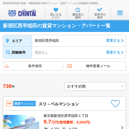
新宿区西早稲田の賃貸・不動産情報で賃貸マンション・賃貸アパートなど賃貸物件の部屋探し
お部屋を探す
気になる
最近見た
保存中の
リスト
物件
条件
沿線・駅から
新宿区西早稲田の賃貸マンション・アパート一覧
住所から
家賃相場から
新宿区西早稲田
変更する
エリア
通勤通学時間から
詳細条件
指定なし
変更する
物件特集から
条件保存
物件新着メール
不動産会社から
TOP
738
件
スリ－ベルマンション
PR
賃貸マンション
東京都新宿区西早稲田１丁目
9.7
万円
(管理費等：6,000円)