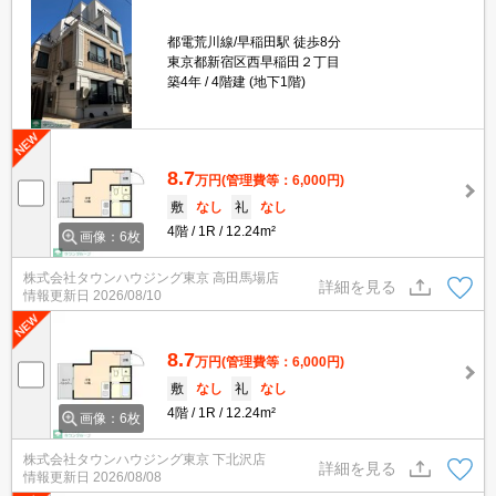
都電荒川線/早稲田駅 徒歩8分
東京都新宿区西早稲田２丁目
築4年
4階建 (地下1階)
8.7
万円
(管理費等：6,000円)
敷
なし
礼
なし
4階
1R
12.24m²
画像：6枚
株式会社タウンハウジング東京 高田馬場店
詳細を見る
情報更新日
2026/08/10
8.7
万円
(管理費等：6,000円)
敷
なし
礼
なし
4階
1R
12.24m²
画像：6枚
株式会社タウンハウジング東京 下北沢店
詳細を見る
情報更新日
2026/08/08