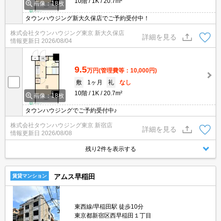
10階
1K
20.7m²
画像：18枚
タウンハウジング新大久保店でご予約受付中！
株式会社タウンハウジング東京 新大久保店
詳細を見る
情報更新日
2026/08/04
9.5
万円
(管理費等：10,000円)
敷
1ヶ月
礼
なし
10階
1K
20.7m²
画像：18枚
タウンハウジングでご予約受付中♪
株式会社タウンハウジング東京 新宿店
詳細を見る
情報更新日
2026/08/08
残り2件を表示する
アムス早稲田
賃貸マンション
東西線/早稲田駅 徒歩10分
東京都新宿区西早稲田１丁目