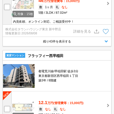
46
万円
(管理費等：15,000円)
敷
1ヶ月
礼
なし
5階
3LDK
87.02m²
画像：15枚
内見依頼、オンライン対応、ご相談受付中！
株式会社タウンハウジング東京 新中野店
詳細を見る
情報更新日
2026/08/08
残り43件を表示する
フラッフィー西早稲田
賃貸マンション
都電荒川線/早稲田駅 徒歩3分
東京都新宿区西早稲田１丁目
築3年
8階建
12.1
万円
(管理費等：15,000円)
敷
なし
礼
なし