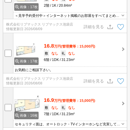
2階
1K
20.84m²
画像：17枚
＜見学予約受付中＞インターネット掲載のお部屋をすべてまとめて
ご紹介可能！ 初期費用クレジット決済可！問合せ当日でもご予約可
株式会社リブマックス リブマックス池袋店
能！他社掲載物件もまとめてご紹介可能です。オンライン案内可。
詳細を見る
情報更新日
2026/08/09
写真・動画送付、WEB契約等来店不要でご契約可能。セキュリティ
充実で安心！お気軽にご相談くださいませ。
16.8
万円
(管理費等：15,000円)
敷
なし
礼
なし
6階
1DK
31.23m²
画像：17枚
お気軽にご相談下さい。
株式会社リブマックス リブマックス池袋店
詳細を見る
情報更新日
2026/08/08
16.9
万円
(管理費等：15,000円)
敷
なし
礼
なし
7階
1DK
31.23m²
画像：16枚
セキュリティ面は、オートロック・TVインターホンなど充実してい
るので安心して生活できます。共用部には宅配ボックス・ゴミ出し