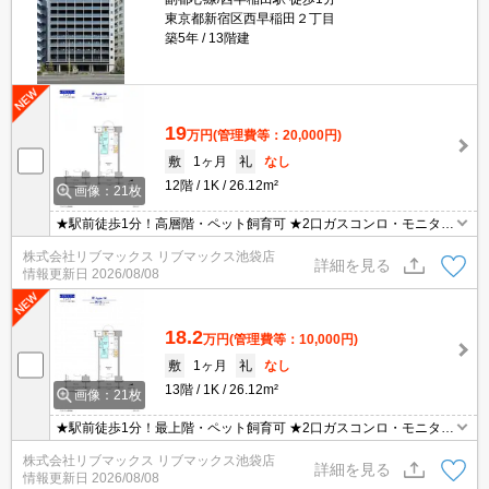
東京都新宿区西早稲田２丁目
築5年
13階建
19
万円
(管理費等：20,000円)
敷
1ヶ月
礼
なし
12階
1K
26.12m²
画像：21枚
★駅前徒歩1分！高層階・ペット飼育可 ★2口ガスコンロ・モニター
付きオートロック ★宅配ボックス・浴室乾燥機・温水洗浄便座 ★初
株式会社リブマックス リブマックス池袋店
期費用はクレジット決済可能！
詳細を見る
情報更新日
2026/08/08
18.2
万円
(管理費等：10,000円)
敷
1ヶ月
礼
なし
13階
1K
26.12m²
画像：21枚
★駅前徒歩1分！最上階・ペット飼育可 ★2口ガスコンロ・モニター
付きオートロック ★宅配ボックス・浴室乾燥機・温水洗浄便座 ★初
株式会社リブマックス リブマックス池袋店
期費用はクレジット決済可能！
詳細を見る
情報更新日
2026/08/08