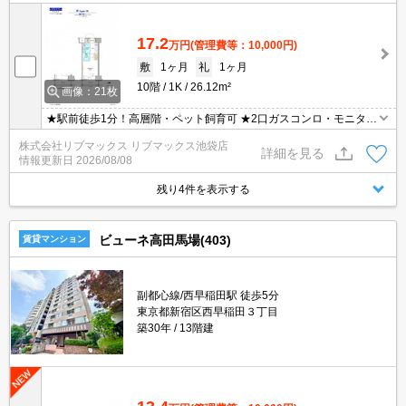
17.2
万円
(管理費等：10,000円)
敷
1ヶ月
礼
1ヶ月
10階
1K
26.12m²
画像：21枚
★駅前徒歩1分！高層階・ペット飼育可 ★2口ガスコンロ・モニター
付きオートロック ★宅配ボックス・浴室乾燥機・温水洗浄便座 ★初
株式会社リブマックス リブマックス池袋店
期費用はクレジット決済可能！
詳細を見る
情報更新日
2026/08/08
残り4件を表示する
ビューネ高田馬場(403)
賃貸マンション
副都心線/西早稲田駅 徒歩5分
東京都新宿区西早稲田３丁目
築30年
13階建