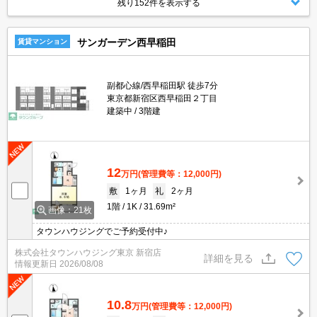
残り152件を表示する
サンガーデン西早稲田
賃貸マンション
副都心線/西早稲田駅 徒歩7分
東京都新宿区西早稲田２丁目
建築中
3階建
12
万円
(管理費等：12,000円)
敷
1ヶ月
礼
2ヶ月
1階
1K
31.69m²
画像：21枚
タウンハウジングでご予約受付中♪
株式会社タウンハウジング東京 新宿店
詳細を見る
情報更新日
2026/08/08
10.8
万円
(管理費等：12,000円)