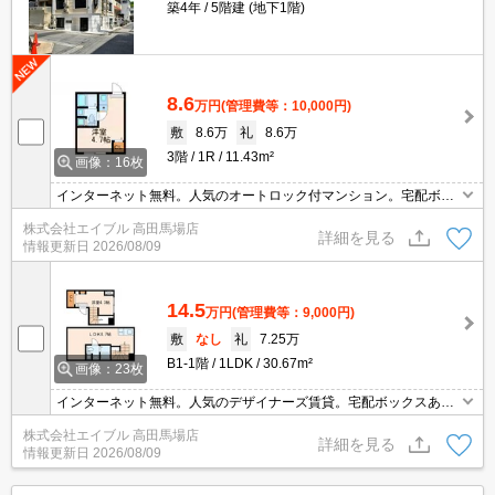
築4年
5階建 (地下1階)
8.6
万円
(管理費等：10,000円)
敷
8.6万
礼
8.6万
3階
1R
11.43m²
画像：16枚
インターネット無料。人気のオートロック付マンション。宅配ボッ
クスあり。鉄筋コンクリート造。安心のセキュリティシステム。バ
株式会社エイブル 高田馬場店
ス・トイレ別。洗面化粧台付き。浴室乾燥機付。洗濯機付き。
詳細を見る
情報更新日
2026/08/09
14.5
万円
(管理費等：9,000円)
敷
なし
礼
7.25万
B1-1階
1LDK
30.67m²
画像：23枚
インターネット無料。人気のデザイナーズ賃貸。宅配ボックスあ
り。敷地内防犯カメラ設置。TVモニター付インターホン。浴室乾燥
株式会社エイブル 高田馬場店
機付。敷金なし。築浅。当店のお薦め物件。
詳細を見る
情報更新日
2026/08/09