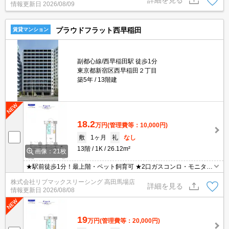
情報更新日
2026/08/09
写真・動画送付、WEB契約等来店不要でご契約可能。セキュリティ
充実で安心！お気軽にご相談くださいませ。
プラウドフラット西早稲田
賃貸マンション
副都心線/西早稲田駅 徒歩1分
東京都新宿区西早稲田２丁目
築5年
13階建
18.2
万円
(管理費等：10,000円)
敷
1ヶ月
礼
なし
13階
1K
26.12m²
画像：21枚
★駅前徒歩1分！最上階・ペット飼育可 ★2口ガスコンロ・モニター
付きオートロック ★宅配ボックス・浴室乾燥機・温水洗浄便座 ★初
株式会社リブマックスリーシング 高田馬場店
期費用はクレジット決済可能！
詳細を見る
情報更新日
2026/08/08
19
万円
(管理費等：20,000円)