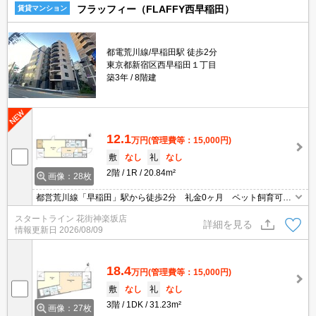
フラッフィー（FLAFFY西早稲田）
賃貸マンション
都電荒川線/早稲田駅 徒歩2分
東京都新宿区西早稲田１丁目
築3年
8階建
12.1
万円
(管理費等：15,000円)
敷
なし
礼
なし
2階
1R
20.84m²
画像：28枚
都営荒川線「早稲田」駅から徒歩2分 礼金0ヶ月 ペット飼育可
能 インターネット無料
スタートライン 花街神楽坂店
詳細を見る
情報更新日
2026/08/09
18.4
万円
(管理費等：15,000円)
敷
なし
礼
なし
3階
1DK
31.23m²
画像：27枚