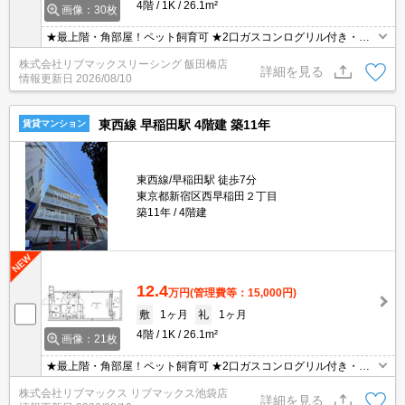
4階
1K
26.1m²
画像：30枚
★最上階・角部屋！ペット飼育可 ★2口ガスコンログリル付き・モ
ニター付きオートロック ★宅配ボックス・浴室乾燥機・温水洗浄便
株式会社リブマックスリーシング 飯田橋店
座 ★初期費用はクレジット決済可能！
詳細を見る
情報更新日
2026/08/10
東西線 早稲田駅 4階建 築11年
賃貸マンション
東西線/早稲田駅 徒歩7分
東京都新宿区西早稲田２丁目
築11年
4階建
12.4
万円
(管理費等：15,000円)
敷
1ヶ月
礼
1ヶ月
4階
1K
26.1m²
画像：21枚
★最上階・角部屋！ペット飼育可 ★2口ガスコンログリル付き・モ
ニター付きオートロック ★宅配ボックス・浴室乾燥機・温水洗浄便
株式会社リブマックス リブマックス池袋店
座 ★初期費用はクレジット決済可能！
詳細を見る