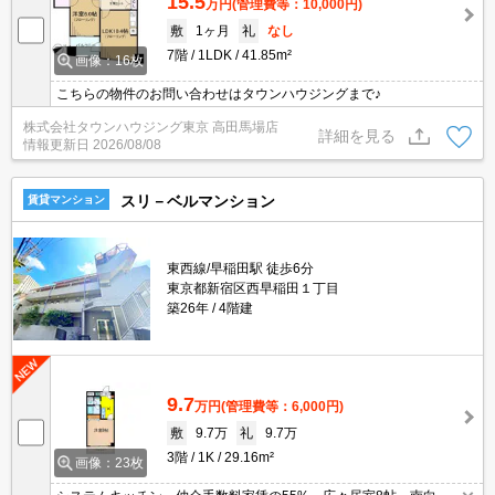
15.5
万円
(管理費等：10,000円)
敷
1ヶ月
礼
なし
7階
1LDK
41.85m²
画像：16枚
こちらの物件のお問い合わせはタウンハウジングまで♪
株式会社タウンハウジング東京 高田馬場店
詳細を見る
情報更新日
2026/08/08
スリ－ベルマンション
賃貸マンション
東西線/早稲田駅 徒歩6分
東京都新宿区西早稲田１丁目
築26年
4階建
9.7
万円
(管理費等：6,000円)
敷
9.7万
礼
9.7万
3階
1K
29.16m²
画像：23枚