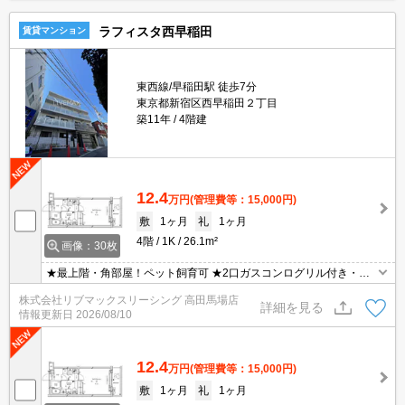
ラフィスタ西早稲田
賃貸マンション
東西線/早稲田駅 徒歩7分
東京都新宿区西早稲田２丁目
築11年
4階建
12.4
万円
(管理費等：15,000円)
敷
1ヶ月
礼
1ヶ月
4階
1K
26.1m²
画像：30枚
★最上階・角部屋！ペット飼育可 ★2口ガスコンログリル付き・モ
ニター付きオートロック ★宅配ボックス・浴室乾燥機・温水洗浄便
株式会社リブマックスリーシング 高田馬場店
座 ★初期費用はクレジット決済可能！
詳細を見る
情報更新日
2026/08/10
12.4
万円
(管理費等：15,000円)
敷
1ヶ月
礼
1ヶ月