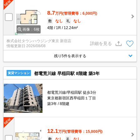
8.7
万円
(管理費等：6,000円)
敷
なし
礼
なし
4階
1R
12.24m²
画像：6枚
株式会社タウンハウジング東京 新宿店
詳細を見る
情報更新日
2026/08/08
残り5件を表示する
都電荒川線 早稲田駅 8階建 築3年
賃貸マンション
都電荒川線/早稲田駅 徒歩3分
東京都新宿区西早稲田１丁目
築3年
8階建
12.1
万円
(管理費等：15,000円)
敷
なし
礼
なし