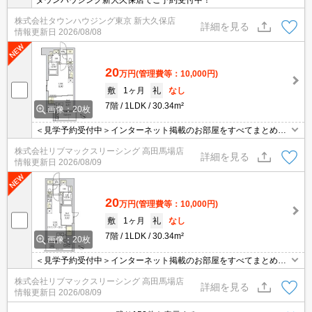
タウンハウジング新大久保店でご予約受付中！
株式会社タウンハウジング東京 新大久保店
詳細を見る
情報更新日
2026/08/08
20
万円
(管理費等：10,000円)
敷
1ヶ月
礼
なし
7階
1LDK
30.34m²
画像：20枚
＜見学予約受付中＞インターネット掲載のお部屋をすべてまとめて
ご紹介可能！ 初期費用クレジット決済可！問合せ当日でもご予約可
株式会社リブマックスリーシング 高田馬場店
能！他社掲載物件もまとめてご紹介可能です。オンライン案内可。
詳細を見る
情報更新日
2026/08/09
写真・動画送付、WEB契約等来店不要でご契約可能。セキュリティ
充実で安心！お気軽にご相談くださいませ。
20
万円
(管理費等：10,000円)
敷
1ヶ月
礼
なし
7階
1LDK
30.34m²
画像：20枚
＜見学予約受付中＞インターネット掲載のお部屋をすべてまとめて
ご紹介可能！ 初期費用クレジット決済可！問合せ当日でもご予約可
株式会社リブマックスリーシング 高田馬場店
能！他社掲載物件もまとめてご紹介可能です。オンライン案内可。
詳細を見る
情報更新日
2026/08/09
写真・動画送付、WEB契約等来店不要でご契約可能。セキュリティ
充実で安心！お気軽にご相談くださいませ。