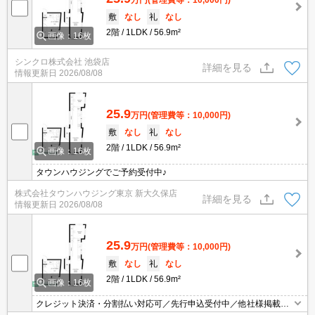
敷
なし
礼
なし
2階
1LDK
56.9m²
画像：16枚
シンクロ株式会社 池袋店
詳細を見る
情報更新日
2026/08/08
25.9
万円
(管理費等：10,000円)
敷
なし
礼
なし
2階
1LDK
56.9m²
画像：16枚
タウンハウジングでご予約受付中♪
株式会社タウンハウジング東京 新大久保店
詳細を見る
情報更新日
2026/08/08
25.9
万円
(管理費等：10,000円)
敷
なし
礼
なし
2階
1LDK
56.9m²
画像：16枚
クレジット決済・分割払い対応可／先行申込受付中／他社様掲載物