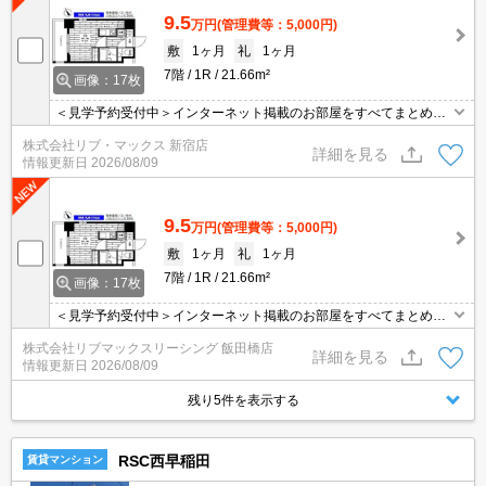
9.5
万円
(管理費等：5,000円)
敷
1ヶ月
礼
1ヶ月
7階
1R
21.66m²
画像：17枚
＜見学予約受付中＞インターネット掲載のお部屋をすべてまとめて
ご紹介可能！ 初期費用クレジット決済可！問合せ当日でもご予約可
株式会社リブ・マックス 新宿店
能！他社掲載物件もまとめてご紹介可能です。オンライン案内可。
詳細を見る
情報更新日
2026/08/09
写真・動画送付、WEB契約等来店不要でご契約可能。セキュリティ
充実で安心！お気軽にご相談くださいませ。
9.5
万円
(管理費等：5,000円)
敷
1ヶ月
礼
1ヶ月
7階
1R
21.66m²
画像：17枚
＜見学予約受付中＞インターネット掲載のお部屋をすべてまとめて
ご紹介可能！ 初期費用クレジット決済可！問合せ当日でもご予約可
株式会社リブマックスリーシング 飯田橋店
能！他社掲載物件もまとめてご紹介可能です。オンライン案内可。
詳細を見る
情報更新日
2026/08/09
写真・動画送付、WEB契約等来店不要でご契約可能。セキュリティ
充実で安心！お気軽にご相談くださいませ。
残り5件を表示する
RSC西早稲田
賃貸マンション