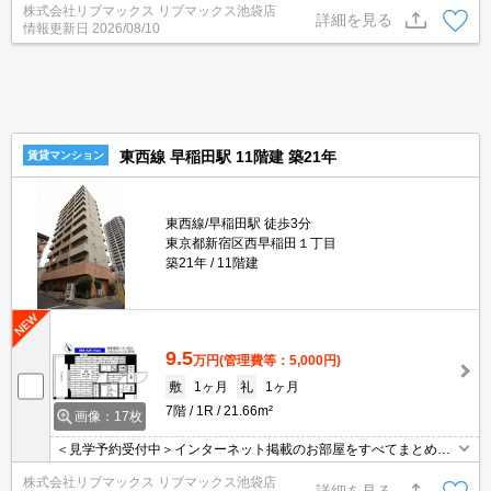
株式会社リブマックス リブマックス池袋店
24時間OKなどが揃っており、とても充実しています。室内設備は
詳細を見る
情報更新日
2026/08/10
洗面化粧台・浴室乾燥機など大変充実しております。現在空家とな
っておりますので、お早めのご入居が可能となっております。
東西線 早稲田駅 11階建 築21年
賃貸マンション
東西線/早稲田駅 徒歩3分
東京都新宿区西早稲田１丁目
築21年
11階建
9.5
万円
(管理費等：5,000円)
敷
1ヶ月
礼
1ヶ月
7階
1R
21.66m²
画像：17枚
＜見学予約受付中＞インターネット掲載のお部屋をすべてまとめて
ご紹介可能！ 初期費用クレジット決済可！問合せ当日でもご予約可
株式会社リブマックス リブマックス池袋店
能！他社掲載物件もまとめてご紹介可能です。オンライン案内可。
詳細を見る