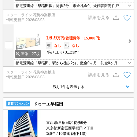
都電荒川線「早稲田駅」徒歩2分、敷金礼金0、犬飼育限定住戸、多
頭飼い応相談
スタートライン 花街神楽坂店
詳細を見る
情報更新日
2026/08/08
16.9
万円
(管理費等：15,000円)
敷
なし
礼
なし
7階
1DK
31.23m²
画像：27枚
都電荒川線「早稲田」駅から徒歩2分、敷金0ヶ月 礼金0ヶ月 イ
ンターネット無料 ペット相談可
スタートライン 花街神楽坂店
詳細を見る
情報更新日
2026/08/08
残り1件を表示する
ドゥーエ早稲田
賃貸マンション
東西線/早稲田駅 徒歩6分
東京都新宿区西早稲田２丁目
築6年
10階建 (地下1階)