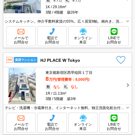
敷
9.7万
礼
9.7万
1K
29.16m²
3階
4階建 築26年
システムキッチン。仲介手数料家賃の55%。広々居室8帖。南向き。洗面
化粧台付き。
メールで
電話で
オンライン
LINEで
お問合せ
お問合せ
来店
お問合せ
HJ PLACE W Tokyo
PR
賃貸マンション
東京都新宿区西早稲田１丁目
8
万円
(管理費等：8,000円)
敷
なし
礼
なし
1R
11.13m²
3階
5階建 築3年
テレビ・洗濯機・冷蔵庫付き。インターネット無料。独立洗面化粧台付
き。温水洗浄便座付き。引越指定業者あり。
メールで
電話で
オンライン
LINEで
お問合せ
お問合せ
来店
お問合せ