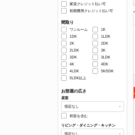
家賃クレジット払い可
初期費用クレジット払い可
間取り
ワンルーム
1K
1DK
1LDK
2K
2DK
2LDK
3K
3DK
3LDK
4K
4DK
4LDK
5K/5DK
5LDK以上
お部屋の広さ
居室
和室を含む
リビング・ダイニング・キッチン