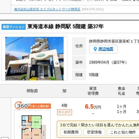
株式会社山晃住宅 エイブルネットワーク静岡店
(054-275-1511)
東海道本線 静岡駅 5階建 築37年
賃貸マンション
静岡県静岡市葵区新富町１丁
住所
周辺地図
築年
1989年04月（築37年）
階建
5階建
家賃
敷金
間取図
階
管理費
礼金
6.5
4階
1ヶ月
万円
1ヶ月
3
即入居可
--
1分で完結！聞きたい項目を選んでかんたん無
初期費用
空室情報
これと似た物件