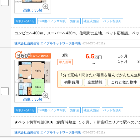
画像：35枚
写真いろいろ
360度パノラマ写真
角部屋
独立洗面台
ペット相談可
株式会社山晃住宅 エイブルネットワーク静岡店
(054-275-1511)
6.5
3階
1ヶ月
万円
1ヶ月
3
即入居可
--
1分で完結！聞きたい項目を選んでかんたん無
初期費用
空室情報
これと似た物件
画像：35枚
写真いろいろ
360度パノラマ写真
角部屋
独立洗面台
ペット相談可
株式会社山晃住宅 エイブルネットワーク静岡店
(054-275-1511)