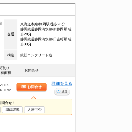
目
東海道本線/静岡駅 徒歩28分
静岡鉄道静岡清水線/新静岡駅 徒
交通
歩29分
静岡鉄道静岡清水線/日吉町駅 徒
歩33分
構造
鉄筋コンクリート造
間取り
お問合せ
専有面積
詳細を見る
2LDK
お問合せ
4.01m²
追加
料問合せ！
周辺環境
入居可否