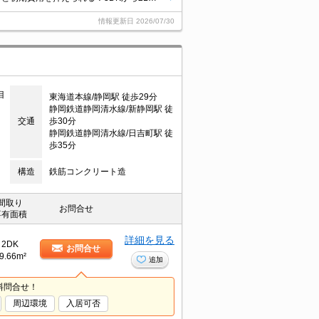
情報更新日
2026/07/30
目
東海道本線/静岡駅 徒歩29分
静岡鉄道静岡清水線/新静岡駅 徒
交通
歩30分
静岡鉄道静岡清水線/日吉町駅 徒
歩35分
構造
鉄筋コンクリート造
間取り
お問合せ
専有面積
詳細を見る
2DK
お問合せ
9.66m²
追加
料問合せ！
周辺環境
入居可否