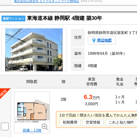
株式会社山晃住宅 エイブルネットワーク静岡店
(054-275-1511)
東海道本線 静岡駅 4階建 築30年
賃貸マンション
静岡県静岡市葵区新富町３丁
住所
周辺地図
築年
1996年04月（築30年）
階建
4階建
家賃
敷金
間取図
階
管理費
礼金
6.3
1ヶ月
万円
2階
1ヶ月
3,000円
1分で完結！聞きたい項目を選んでかんたん無
初期費用
空室情報
これと似た物件
画像：13枚