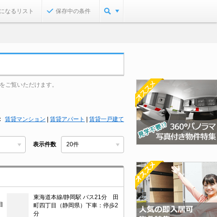
になるリスト
保存中の条件
をご覧いただけます。
賃貸マンション
|
賃貸アパート
|
賃貸一戸建て
表示件数
東海道本線/静岡駅 バス21分 田
目
町四丁目（静岡県）下車：停歩2
分