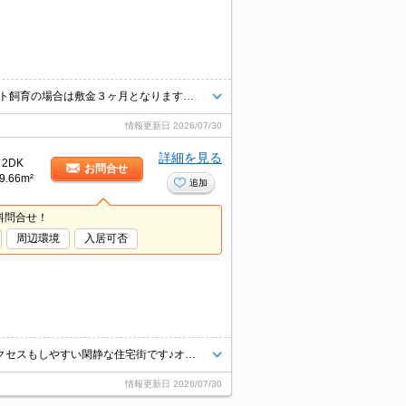
コンビニへ400ｍ。スーパーへ430m。住宅街に立地。ペット応相談。ペット飼育の場合は敷金３ヶ月となります。オール電化のため、ガス料金がなし！光熱費を節約できますね(#^.^#)駐車場もついてこの立地でこの家賃はなかなかないですよ！ペット飼育（犬、猫）でご検討中の方、是非お早めにお問い合わせください(*^。^*)
情報更新日
2026/07/30
詳細を見る
2DK
お問合せ
9.66m²
追加
料問合せ！
周辺環境
入居可否
★ペット飼育相談OK★（飼育時敷金+１ヶ月。）新富町エリアで駅へのアクセスもしやすい閑静な住宅街です♪オール電化でガスの開栓不要！光熱費も節約できちゃいます♪デザインの効いたお部屋は魅力あり♪この立地、この家賃帯、広さ、なかなか無いですよ！一人暮らしでも新婚さんでもオススメです★
情報更新日
2026/07/30