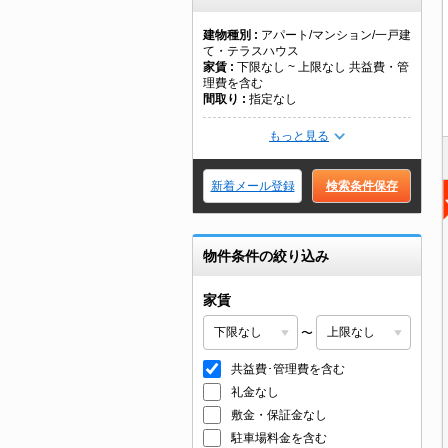
建物種別
アパート/マンション/一戸建
て・テラスハウス
家賃
下限なし ~ 上限なし 共益費・管
理費を含む
間取り
指定なし
もっと見る
新着メール登録
検索条件保存
物件条件の絞り込み
家賃
〜
共益費･管理費を含む
礼金なし
敷金・保証金なし
駐車場料金を含む