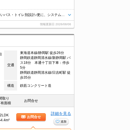
☆ペット可物件☆お部屋が9帖ありゆったり過ごしていただけますよ☆嬉しいバス・トイレ別設計♪更に、システムキッチンも完備しています☆駐車場も1台確保できてうれしいですよねスーパーへ170m。コンビニへ260m。病院へ145m。お買い物など生活に便利な立地ですよ♪最寄のバス停が徒歩3分圏内にあり、通勤などにも便利です！！
情報更新日
2026/08/06
東海道本線/静岡駅 徒歩26分
目
静岡鉄道静岡清水線/新静岡駅 バ
ス18分 本通十丁目下車：停歩
交通
5分
静岡鉄道静岡清水線/日吉町駅 徒
歩35分
構造
鉄筋コンクリート造
間取り
お問合せ
専有面積
詳細を見る
2LDK
お問合せ
54.4m²
追加