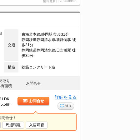
情報更新日
2026/08/06
目
東海道本線/静岡駅 徒歩31分
静岡鉄道静岡清水線/新静岡駅 徒
交通
歩31分
静岡鉄道静岡清水線/日吉町駅 徒
歩35分
構造
鉄筋コンクリート造
間取り
お問合せ
専有面積
詳細を見る
1LDK
お問合せ
35.5m²
追加
料問合せ！
周辺環境
入居可否