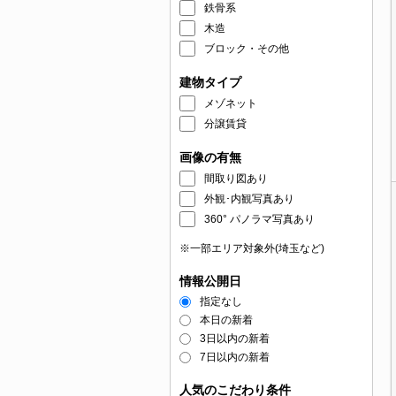
鉄骨系
木造
ブロック・その他
建物タイプ
メゾネット
分譲賃貸
画像の有無
間取り図あり
外観･内観写真あり
360° パノラマ写真あり
※一部エリア対象外(埼玉など)
情報公開日
指定なし
本日の新着
3日以内の新着
7日以内の新着
人気のこだわり条件