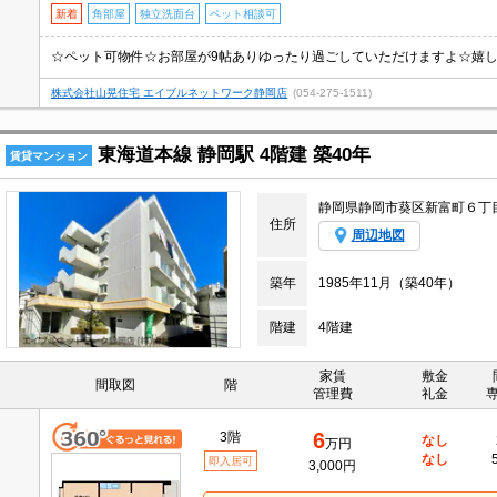
新着
角部屋
独立洗面台
ペット相談可
株式会社山晃住宅 エイブルネットワーク静岡店
(054-275-1511)
東海道本線 静岡駅 4階建 築40年
賃貸マンション
静岡県静岡市葵区新富町６丁
住所
周辺地図
築年
1985年11月（築40年）
階建
4階建
家賃
敷金
間取図
階
管理費
礼金
6
3階
なし
万円
なし
即入居可
3,000円