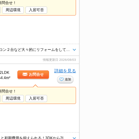
料問合せ！
周辺環境
入居可否
【リノベーション物件☆】前回キッチン・洗面台・TVインターホン・エアコン２台など大々的にリフォームをしております☆スーパーへ450m、コンビニへ290m、小学校へ350mと子育てにも安心な立地です♪南向きで日当たり良好♪明るい印象の室内で温かみのある内装になっております♪都市ガスなので光熱費節約出来ちゃいます！
情報更新日
2026/08/03
詳細を見る
2LDK
お問合せ
54.4m²
追加
料問合せ！
周辺環境
入居可否
【玄関・南洋室アクセントクロスに交換！（R7.11月）】敷金・礼金がなしと初期費用を抑えられる！3DKから2LDKへ間取り変更済みで、ゆったりと室内を使用できます。スーパーへ320m、コンビニへ270mで周辺環境も便利。南向きのベランダで日当り良好。都市ガスなので月々の光熱費も節約。田町小学校区。安倍川中学校区。