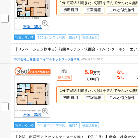
1分で完結！聞きたい項目を選んでかんたん無
初期費用
空室情報
これと似た物件
画像：35枚
写真いろいろ
360度パノラマ写真
南向き
独立洗面台
株式会社山晃住宅 エイブルネットワーク静岡店
(054-275-1511)
5.9
2階
なし
万円
なし
即入居可
3,000円
1分で完結！聞きたい項目を選んでかんたん無
初期費用
空室情報
これと似た物件
画像：35枚
写真いろいろ
360度パノラマ写真
南向き
独立洗面台