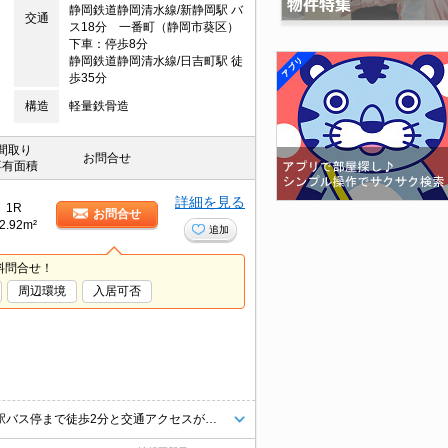
静岡鉄道静岡清水線/新静岡駅 バ
交通
ス18分 一番町（静岡市葵区）
下車：停歩8分
静岡鉄道静岡清水線/日吉町駅 徒
歩35分
構造
軽量鉄骨造
間取り
お問合せ
専有面積
詳細を見る
1R
お問合せ
2.92m²
追加
料問合せ！
周辺環境
入居可否
スーパー・コンビニ・郵便局が徒歩圏内にあり、生活環境良好です！静岡駅バス停まで徒歩2分と交通アクセスが良いです。角部屋です☆クローゼットも広々しているのでお部屋を広々お使い頂けます。エアコン・温水洗浄便座・温水シャワー付き洗面化粧台完備！敷金がなしで初期費用も抑えて頂けますよ！！ルームクリーニング代49500円必要。