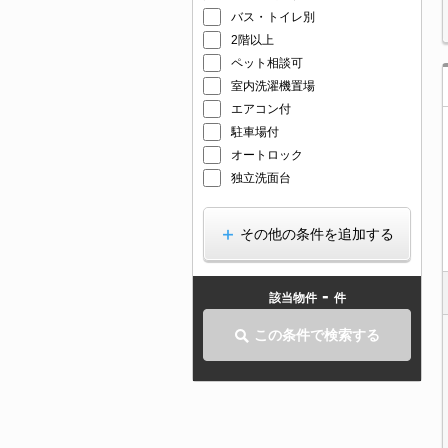
バス・トイレ別
2階以上
ペット相談可
室内洗濯機置場
エアコン付
駐車場付
オートロック
独立洗面台
その他の条件を追加する
-
該当物件
件
この条件で検索する