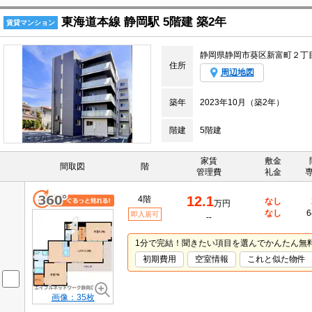
東海道本線 静岡駅 5階建 築2年
賃貸マンション
静岡県静岡市葵区新富町２丁
住所
周辺地図
築年
2023年10月（築2年）
階建
5階建
家賃
敷金
間取図
階
管理費
礼金
12.1
4階
なし
万円
なし
6
即入居可
--
1分で完結！聞きたい項目を選んでかんたん無
初期費用
空室情報
これと似た物件
画像：35枚