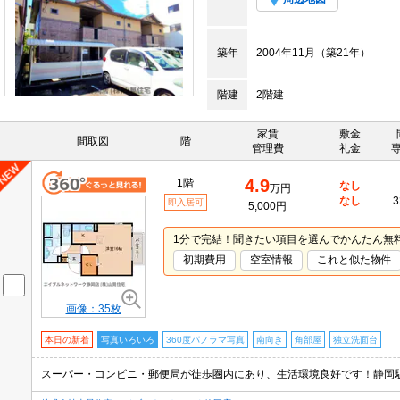
築年
2004年11月（築21年）
階建
2階建
家賃
敷金
間取図
階
管理費
礼金
4.9
1階
なし
万円
なし
3
即入居可
5,000円
1分で完結！聞きたい項目を選んでかんたん無
初期費用
空室情報
これと似た物件
画像：35枚
本日の新着
写真いろいろ
360度パノラマ写真
南向き
角部屋
独立洗面台