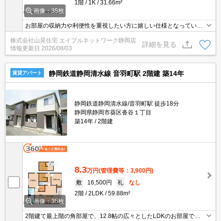
1階
1K
31.66m²
画像：35枚
お部屋の収納力や利便性を重視したい方に嬉しい仕様となっていま
す♪衣類をすっきり片付けられるウォークインクローゼットに加え、
株式会社山晃住宅 エイブルネットワーク静岡店
床下収納やシューズボックスも完備☆エアコンや照明器具があらか
詳細を見る
情報更新日
2026/08/03
じめ設置されているため、引越し時の手間や費用を軽減できるのも
嬉しいポイントです。角住戸のためプライベート感もあります(^^♪
静岡鉄道静岡清水線 音羽町駅 2階建 築14年
賃貸アパート
静岡鉄道静岡清水線/音羽町駅 徒歩18分
静岡県静岡市葵区沓谷１丁目
築14年
2階建
8.3
万円
(管理費等：3,900円)
敷
16,500円
礼
なし
2階
2LDK
59.88m²
画像：35枚
2階建て最上階の角部屋で、12.8帖の広々としたLDKのお部屋で