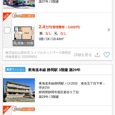
築37年
3階建
2.4
万円
(管理費等：3,000円)
敷
なし
礼
なし
3階
1K
19.44m²
画像：35枚
株式会社山晃住宅 エイブルネットワーク静岡店
詳細を見る
情報更新日
2026/08/01
東海道本線 静岡駅 3階建 築29年
賃貸マンション
東海道本線/静岡駅 バス20分 沓谷五丁目下車：
停歩2分
静岡県静岡市葵区沓谷５丁目
築29年
3階建