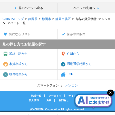
前のページへ戻る
ページの先頭へ
CHINTAIトップ
静岡県
静岡市
静岡市葵区
沓谷の賃貸物件･マンショ
ン･アパート一覧
気になるリスト
保存中の条件
別の探し方でお部屋を探す
沿線・駅から
住所から
家賃相場から
通勤通学時間から
物件特集から
TOP
スマートフォン
パソコン
地域一覧
アーカイブ
サイトマップ
個人情報
免責
お問合せ
会社案内
(C) CHINTAI Corporation All rights reserved.