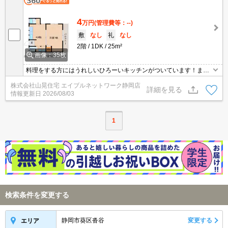
4
万円
(管理費等：--)
敷
なし
礼
なし
2階
1DK
25m²
画像：35枚
料理をする方にはうれしいひろーいキッチンがついています！ま
た、街中までお仕事で通われている方などにも非常にオススメ！駅
株式会社山晃住宅 エイブルネットワーク静岡店
までのアクセスもいい立地の物件です☆2階の角部屋！オススメの
詳細を見る
情報更新日
2026/08/03
お部屋です！！
1
検索条件を変更する
静岡市葵区沓谷
変更する
エリア