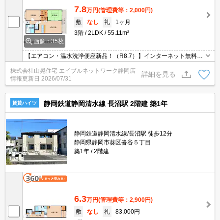
7.8
万円
(管理費等：2,000円)
敷
なし
礼
1ヶ月
3階
2LDK
55.11m²
画像：35枚
【エアコン・温水洗浄便座新品！（R8.7）】インターネット無料！
買い物便利、周辺環境充実で、生活便利な立地です（＾＾*）人気の
株式会社山晃住宅 エイブルネットワーク静岡店
カウンターキッチンが素敵デショ！各居室に収納もあり、お部屋を
詳細を見る
情報更新日
2026/07/31
広くご使用できますね★都市ガスで光熱費も節約できます(^_-)-☆日
当たりも良好です！千代田小学校・東中学校区。
静岡鉄道静岡清水線 長沼駅 2階建 築1年
賃貸ハイツ
静岡鉄道静岡清水線/長沼駅 徒歩12分
静岡県静岡市葵区沓谷５丁目
築1年
2階建
6.3
万円
(管理費等：2,900円)
敷
なし
礼
83,000円