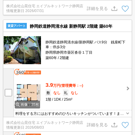
す！対面キッチンからはリビングが見渡せ、家族との会話も弾みま
株式会社山晃住宅 エイブルネットワーク静岡店
す♪インターネット無料で月々の費用が抑えられ、防音性の高い床や
詳細を見る
情報更新日
2026/07/31
Low-E複層ガラスなど、快適性にこだわった造りです☆エアコンや
追焚、TVモニターホンなど毎日の生活に便利な設備も充実していま
す★
静岡鉄道静岡清水線 新静岡駅 2階建 築60年
賃貸アパート
静岡鉄道静岡清水線/新静岡駅 バス9分 銭座町下
車：停歩3分
静岡県静岡市葵区沓谷１丁目
築60年
2階建
3.9
万円
(管理費等：--)
敷
なし
礼
なし
1階
1DK
25m²
画像：35枚
料理をする方にはおすすめのひろいキッチンがついています！ま
た、街中までお仕事で通われている方などにもオススメ！駅までの
株式会社山晃住宅 エイブルネットワーク静岡店
アクセスもいい立地の物件です☆オススメのお部屋です！！
詳細を見る
情報更新日
2026/08/03