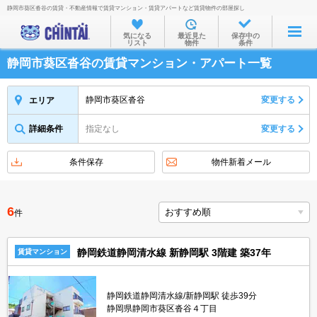
静岡市葵区沓谷の賃貸・不動産情報で賃貸マンション・賃貸アパートなど賃貸物件の部屋探し
お部屋を探す
気になる
最近見た
保存中の
リスト
物件
条件
沿線・駅から
静岡市葵区沓谷の賃貸マンション・アパート一覧
住所から
家賃相場から
静岡市葵区沓谷
変更する
エリア
通勤通学時間から
詳細条件
指定なし
変更する
物件特集から
条件保存
物件新着メール
不動産会社から
TOP
6
件
静岡鉄道静岡清水線 新静岡駅 3階建 築37年
賃貸マンション
静岡鉄道静岡清水線/新静岡駅 徒歩39分
静岡県静岡市葵区沓谷４丁目