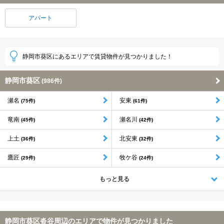
アパート
静岡市葵区にあるエリアで賃貸物件が見つかりました！
静岡市葵区
(986件)
瀬名
安東
(75件)
(61件)
竜南
瀬名川
(45件)
(42件)
上土
北安東
(36件)
(32件)
鷹匠
牧ケ谷
(29件)
(24件)
もっと見る
静岡市葵区沓谷周辺のエリアで物件が見つかりました