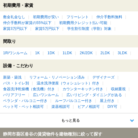
初期費用・家賃
敷金礼金なし
初期費用が安い
フリーレント
仲介手数料無料
仲介手数料が家賃の55%以下
初期費用クレジット払い可能
家賃3万円以下
家賃5万円以下
学生割引制度（学割）対象
間取り
1R/ワンルーム
1K
1DK
1LDK
2K/2DK
2LDK
3LDK
設備・こだわり
新築・築浅
リフォーム・リノベーション済み
デザイナーズ
バス・トイレ別
温水洗浄便座（ウォシュレット）付き
食器洗浄乾燥機（食洗機）付き
カウンターキッチン付き
収納重視
バリアフリー
広いワンルーム
広いリビング・ダイニングがある
ベランダ・バルコニー付き
ルーフバルコニー付き
屋上付き
ペット可・ペット相談可
楽器相談可
ピアノ相談可
DIY可
もっと見る
静岡市葵区沓谷の賃貸物件を建物種別に絞って探す