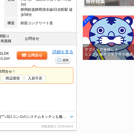
3分
静岡鉄道静岡清水線/日吉町駅 徒
歩58分
構造
鉄筋コンクリート造
間取り
お問合せ
専有面積
詳細を見る
2LDK
お問合せ
53.2m²
追加
料問合せ！
周辺環境
入居可否
南向きで陽当たり良好♪明るい室内です！防犯カメラ付きで安心の新生活を(^^♪3口コンロのシステムキッチンも魅力的です！室内物干し付きで雨の日も安心♪光インターネット無料！LANをさすだけで入居後すぐに利用OK！CATV代金も無料。井宮北小学校・籠上中学校区。法人契約の場合、敷金2ヵ月、礼金1.5ヶ月、更新料1カ月。
情報更新日
2026/08/04