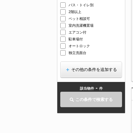
バス・トイレ別
2階以上
ペット相談可
室内洗濯機置場
エアコン付
駐車場付
オートロック
独立洗面台
その他の条件を追加する
-
該当物件
件
この条件で検索する