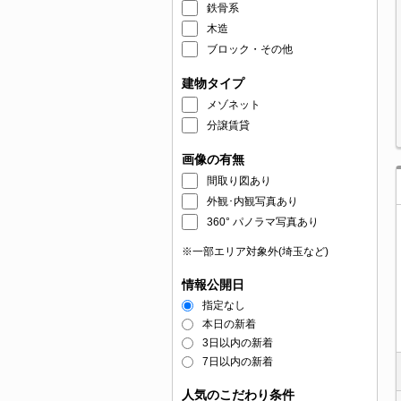
鉄骨系
木造
ブロック・その他
建物タイプ
メゾネット
分譲賃貸
画像の有無
間取り図あり
外観･内観写真あり
360° パノラマ写真あり
※一部エリア対象外(埼玉など)
情報公開日
指定なし
本日の新着
3日以内の新着
7日以内の新着
人気のこだわり条件