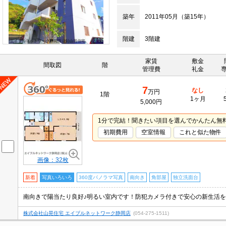
築年
2011年05月（築15年）
階建
3階建
家賃
敷金
間取図
階
管理費
礼金
7
なし
万円
1階
1ヶ月
5,000円
1分で完結！聞きたい項目を選んでかんたん無
初期費用
空室情報
これと似た物件
画像：32枚
新着
写真いろいろ
360度パノラマ写真
南向き
角部屋
独立洗面台
株式会社山晃住宅 エイブルネットワーク静岡店
(054-275-1511)