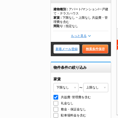
建物種別
アパート/マンション/一戸建
て・テラスハウス
家賃
下限なし ~ 上限なし 共益費・管
理費を含む
間取り
指定なし
もっと見る
新着メール登録
検索条件保存
物件条件の絞り込み
家賃
〜
共益費･管理費を含む
礼金なし
敷金・保証金なし
駐車場料金を含む