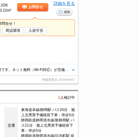
詳細を見る
2DK
お問合せ
0.22m²
追加
料問合せ！
周辺環境
入居可否
積水ハウスの賃貸住宅「シャーメゾン」！広々40.22㎡の2Kタイプのお部屋です。ネット無料（Wi-Fi対応）が完備されており、月々の通信費を抑えられます。室内物干し、洗浄機能付便座、洗髪洗面化粧台、システムキッチンなど暮らしを快適にする装備が充実。ガーデニングも楽しめる専用庭付き！光熱費節約できる都市ガス設計！角部屋★
情報更新日
2026/08/07
1
人検討中
東海道本線/静岡駅 バス20分 籠
上北秀英予備校前下車：停歩5分
静岡鉄道静岡清水線/新静岡駅 バ
交通
ス21分 籠上北秀英予備校前下
車：停歩5分
静岡鉄道静岡清水線/日吉町駅 徒