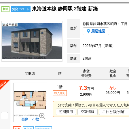
東海道本線 静岡駅 2階建 新築
新築
賃貸アパート
静岡県静岡市葵区昭府１丁目
住所
周辺地図
築年
2026年07月（新築）
階建
2階建
家賃
敷金
間取図
階
管理費
礼金
7.3
1階
なし
万円
93,000円
5
即入居可
2,900円
1分で完結！聞きたい項目を選んでかんたん無
初期費用
空室情報
これと似た物件
画像：20枚