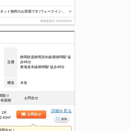
2026年7月下旬、葵区昭府1丁目に完成予定の新築物件です☆高速インターネット無料のお部屋です♪ウォークインクローゼットや床下収納など各お部屋に収納スペースあり、お部屋を広く使っていただけます☆システムキッチンや追焚機能、浴室乾燥機等の嬉しい設備も充実しています★契約満了日翌日以降の家賃は月額８．１万円。
情報更新日
2026/08/06
静岡鉄道静岡清水線/新静岡駅 徒
交通
歩46分
東海道本線/静岡駅 徒歩49分
構造
木造
間取り
お問合せ
専有面積
詳細を見る
1R
お問合せ
2.43m²
追加
料問合せ！