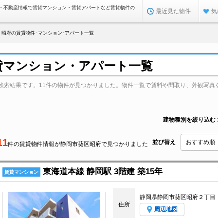
・不動産情報で賃貸マンション・賃貸アパートなど賃貸物件の
最近見た物件
気
昭府の賃貸物件･マンション･アパート一覧
貸マンション・アパート一覧
検索結果です。11件の物件が見つかりました。物件一覧で賃料や間取り、外観写真
建物種別を絞り込む
11
並び替え
件の賃貸物件情報が静岡市葵区昭府で見つかりました
東海道本線 静岡駅 3階建 築15年
賃貸マンション
静岡県静岡市葵区昭府２丁目
住所
周辺地図