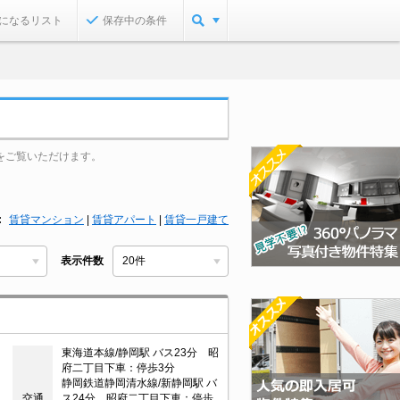
になるリスト
保存中の条件
をご覧いただけます。
賃貸マンション
|
賃貸アパート
|
賃貸一戸建て
表示件数
東海道本線/静岡駅 バス23分 昭
府二丁目下車：停歩3分
静岡鉄道静岡清水線/新静岡駅 バ
交通
ス24分 昭府二丁目下車：停歩