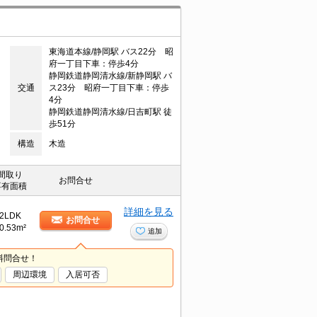
東海道本線/静岡駅 バス22分 昭
府一丁目下車：停歩4分
静岡鉄道静岡清水線/新静岡駅 バ
交通
ス23分 昭府一丁目下車：停歩
4分
静岡鉄道静岡清水線/日吉町駅 徒
歩51分
構造
木造
間取り
お問合せ
専有面積
詳細を見る
2LDK
お問合せ
0.53m²
追加
料問合せ！
周辺環境
入居可否