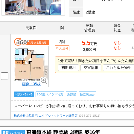
階建
2階建
家賃
敷金
間取図
階
管理費
礼金
5.5
2階
なし
万円
なし
4
即入居可
3,900円
1分で完結！聞きたい項目を選んでかんたん無
初期費用
空室情報
これと似た物件
画像：35枚
写真いろいろ
360度パノラマ写真
角部屋
独立洗面台
株式会社山晃住宅 エイブルネットワーク静岡店
(054-275-1511)
東海道本線 静岡駅 3階建 築16年
賃貸マンション