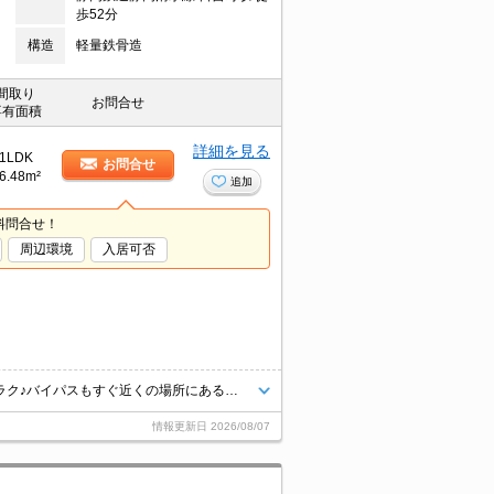
歩52分
構造
軽量鉄骨造
間取り
お問合せ
専有面積
詳細を見る
1LDK
お問合せ
6.48m²
追加
料問合せ！
周辺環境
入居可否
スーパーやコンビニが徒歩圏内に揃っており、お仕事帰りの買い物もラクラク♪バイパスもすぐ近くの場所にあるため、お車での通勤や遠出にも便利な環境です。ネット無料Ｗｉ－Fi完備に加え、エアコンや洗浄機能付便座、洗髪洗面化粧台など、毎日の暮らしを快適にする設備がしっかりと揃ったおすすめの角部屋です☆
情報更新日
2026/08/07