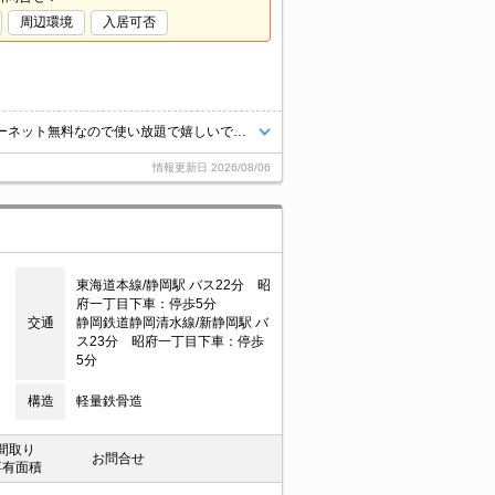
周辺環境
入居可否
2026年8月に昭府に新築1Rが完成予定(^^♪都市ガス物件☆NURO光インターネット無料なので使い放題で嬉しいですね☆セキュリティ面はTVインターホン・防犯カメラなどを設置しているので安心ですね★追い焚き・浴室乾燥機・温水洗浄暖房便座・エアコンなど人気の設備が充実★契約満了日翌日以降の家賃は月額６．５万円。
情報更新日
2026/08/06
東海道本線/静岡駅 バス22分 昭
府一丁目下車：停歩5分
交通
静岡鉄道静岡清水線/新静岡駅 バ
ス23分 昭府一丁目下車：停歩
5分
構造
軽量鉄骨造
間取り
お問合せ
専有面積