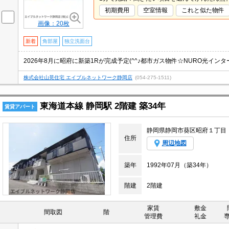
初期費用
空室情報
これと似た物件
画像：20枚
新着
角部屋
独立洗面台
株式会社山晃住宅 エイブルネットワーク静岡店
(054-275-1511)
東海道本線 静岡駅 2階建 築34年
賃貸アパート
静岡県静岡市葵区昭府１丁目
住所
周辺地図
築年
1992年07月（築34年）
階建
2階建
家賃
敷金
間取図
階
管理費
礼金