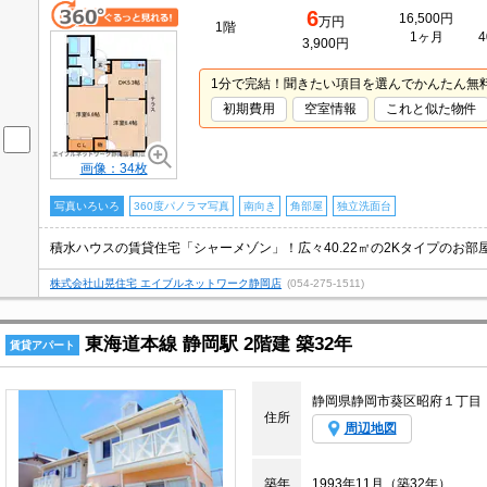
6
16,500円
万円
1階
1ヶ月
4
3,900円
1分で完結！聞きたい項目を選んでかんたん無
初期費用
空室情報
これと似た物件
画像：34枚
写真いろいろ
360度パノラマ写真
南向き
角部屋
独立洗面台
株式会社山晃住宅 エイブルネットワーク静岡店
(054-275-1511)
東海道本線 静岡駅 2階建 築32年
賃貸アパート
静岡県静岡市葵区昭府１丁目
住所
周辺地図
築年
1993年11月（築32年）