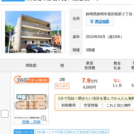
静岡県静岡市葵区昭府２丁目
住所
周辺地図
築年
2010年04月（築16年）
階建
3階建
家賃
敷金
間取図
階
管理費
礼金
7.9
1階
なし
万円
1ヶ月
5
即入居可
6,000円
1分で完結！聞きたい項目を選んでかんたん無
初期費用
空室情報
これと似た物件
画像：35枚
写真いろいろ
360度パノラマ写真
南向き
角部屋
独立洗面台