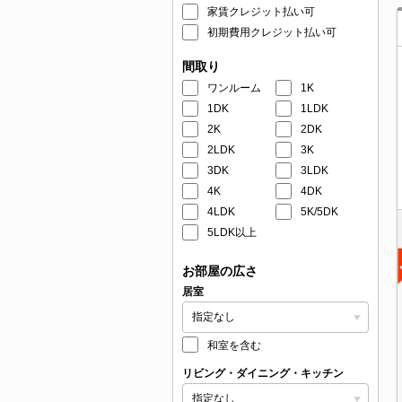
家賃クレジット払い可
初期費用クレジット払い可
間取り
ワンルーム
1K
1DK
1LDK
2K
2DK
2LDK
3K
3DK
3LDK
4K
4DK
4LDK
5K/5DK
5LDK以上
お部屋の広さ
居室
和室を含む
リビング・ダイニング・キッチン