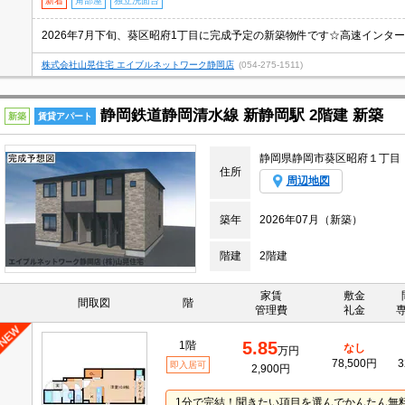
新着
角部屋
独立洗面台
株式会社山晃住宅 エイブルネットワーク静岡店
(054-275-1511)
静岡鉄道静岡清水線 新静岡駅 2階建 新築
新築
賃貸アパート
静岡県静岡市葵区昭府１丁目
住所
周辺地図
築年
2026年07月（新築）
階建
2階建
家賃
敷金
間取図
階
管理費
礼金
5.85
1階
なし
万円
78,500円
3
即入居可
2,900円
1分で完結！聞きたい項目を選んでかんたん無